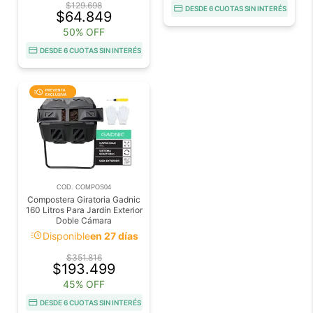
$129.698
DESDE 6 CUOTAS SIN INTERÉS
$64.849
50% OFF
DESDE 6 CUOTAS SIN INTERÉS
COD. COMPOS04
Compostera Giratoria Gadnic
160 Litros Para Jardín Exterior
Doble Cámara
acute
Disponible
en 27 días
$351.816
$193.499
45% OFF
DESDE 6 CUOTAS SIN INTERÉS