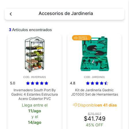
Accesorios de Jardineria
3
Artículos encontrados
COD. INVERNA01
COD. JARDIN01
5.0
4.8
Invernadero South Port By
Kit de Jardinería Gadnic
Gadnic 4 Estantes Estructura
JD1000 Set de Herramientas
Acero Cobertor PVC
Impermeable
acute
Llega entre el
Disponible
en 41 días
11/ago
$75.907
y el
$41.749
14/ago
45% OFF