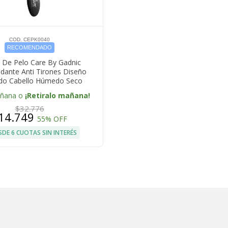
COD. CEPK0040
RECOMENDADO
o De Pelo Care By Gadnic
dante Anti Tirones Diseño
ado Cabello Húmedo Seco
añana o
¡Retiralo mañana!
$32.776
14.749
55% OFF
SDE 6 CUOTAS SIN INTERÉS