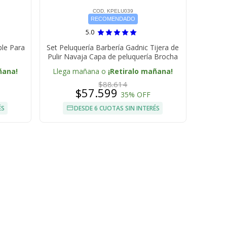
COD. KPELU039
RECOMENDADO
5.0
ble Para
Set Peluquería Barbería Gadnic Tijera de
Pulir Navaja Capa de peluquería Brocha
ñana!
Llega mañana o
¡Retiralo mañana!
$88.614
$57.599
35% OFF
ÉS
DESDE 6 CUOTAS SIN INTERÉS