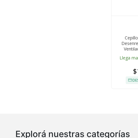
Cepill
Desenre
Ventil
Llega m
$
DE
Explorá nuestras categorías