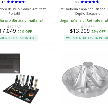
4.8
4.9
ora de Pelo Gadnic Anti frizz
Set Barberia Capa con Diseño 
Portátil
Cepillo Sacapelo
añana o
¡Retiralo mañana!
Llega mañana o
¡Retiralo ma
$37.887
$29.553
17.049
$13.299
55% OFF
55% OFF
SDE 6 CUOTAS SIN INTERÉS
DESDE 6 CUOTAS SIN INTER