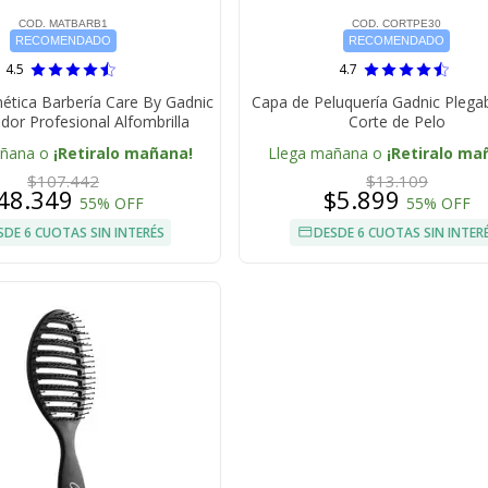
COD. MATBARB1
COD. CORTPE30
RECOMENDADO
RECOMENDADO
4.5
4.7
tica Barbería Care By Gadnic
Capa de Peluquería Gadnic Plega
dor Profesional Alfombrilla
Corte de Pelo
añana o
¡Retiralo mañana!
Llega mañana o
¡Retiralo ma
$107.442
$13.109
48.349
$5.899
55% OFF
55% OFF
SDE 6 CUOTAS SIN INTERÉS
DESDE 6 CUOTAS SIN INTER