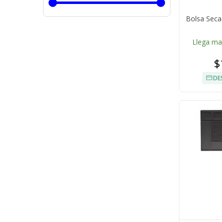
Bolsa Secad
Llega m
$
DE