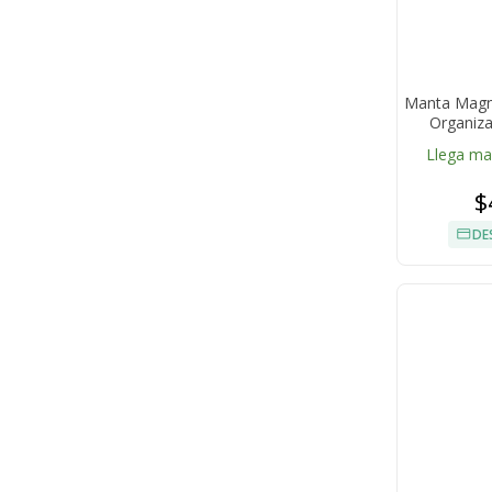
Manta Magné
Organiza
Llega m
$
DE