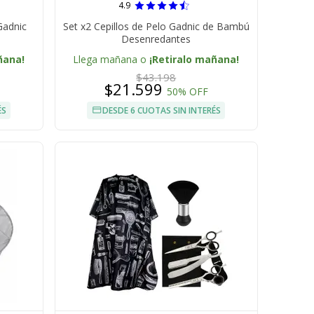
4.9
Gadnic
Set x2 Cepillos de Pelo Gadnic de Bambú
Desenredantes
ñana!
Llega mañana o
¡Retiralo mañana!
$43.198
$21.599
50% OFF
ÉS
DESDE 6 CUOTAS SIN INTERÉS