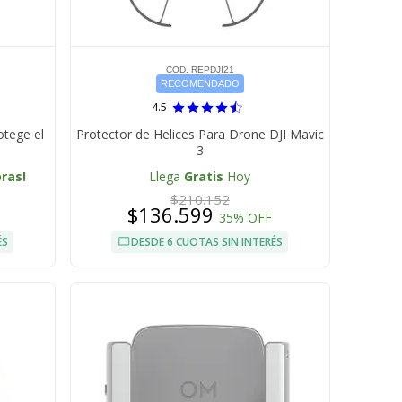
COD. REPDJI21
RECOMENDADO
4.5
otege el
Protector de Helices Para Drone DJI Mavic
3
oras!
Llega
Gratis
Hoy
$210.152
$136.599
35% OFF
ÉS
DESDE 6 CUOTAS SIN INTERÉS