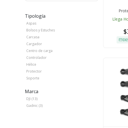
Prot
Tipología
Llega H
Aspas
$
Bolsos y Estuches
Carcasa
DE
Cargador
Centro de carga
Controlador
Hélice
Protector
Soporte
Marca
DJI (13)
Gadnic (3)