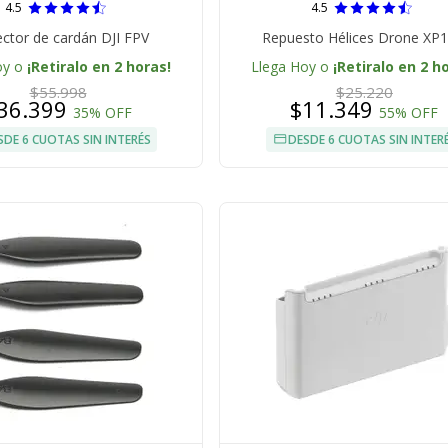
4.5
4.5
ector de cardán DJI FPV
Repuesto Hélices Drone XP1
oy o
¡Retiralo en 2 horas!
Llega Hoy o
¡Retiralo en 2 h
$55.998
$25.220
36.399
$11.349
35% OFF
55% OFF
SDE 6 CUOTAS SIN INTERÉS
DESDE 6 CUOTAS SIN INTER