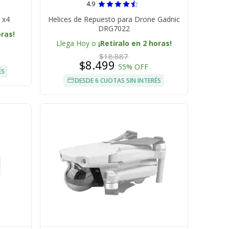
4.9
 x4
Helices de Repuesto para Drone Gadnic
DRG7022
oras!
Llega Hoy o
¡Retiralo en 2 horas!
$18.887
$8.499
55% OFF
ÉS
DESDE 6 CUOTAS SIN INTERÉS