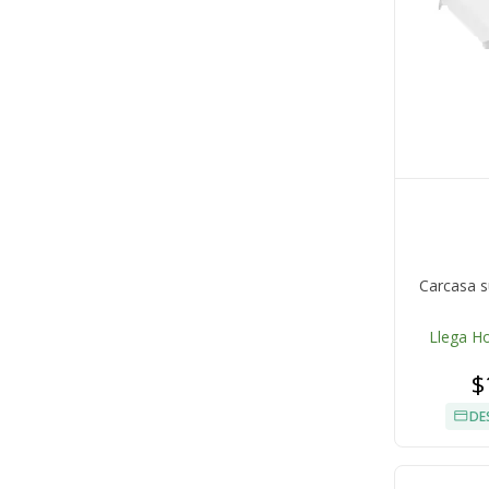
Carcasa s
Llega H
$
DE