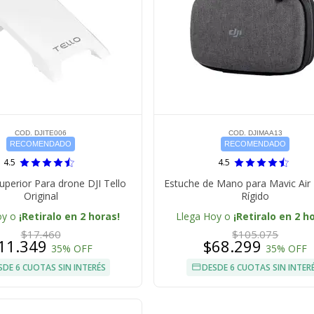
COD. DJITE006
COD. DJIMAA13
RECOMENDADO
RECOMENDADO
4.5
4.5
uperior Para drone DJI Tello
Estuche de Mano para Mavic Air 
Original
Rígido
oy o
¡Retiralo en 2 horas!
Llega Hoy o
¡Retiralo en 2 h
$17.460
$105.075
11.349
$68.299
35% OFF
35% OFF
SDE 6 CUOTAS SIN INTERÉS
DESDE 6 CUOTAS SIN INTER