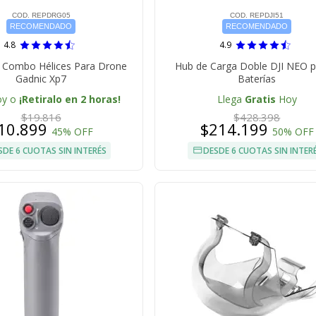
COD. REPDRG05
COD. REPDJI51
RECOMENDADO
RECOMENDADO
4.8
4.9
 Combo Hélices Para Drone
Hub de Carga Doble DJI NEO p
Gadnic Xp7
Baterías
oy o
¡Retiralo en 2 horas!
Llega
Gratis
Hoy
$19.816
$428.398
10.899
$214.199
45% OFF
50% OFF
SDE 6 CUOTAS SIN INTERÉS
DESDE 6 CUOTAS SIN INTER