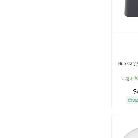
Hub Carga
Llega H
$
DE