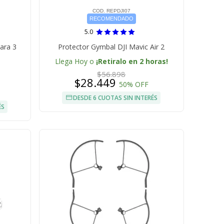
COD. REPDJI07
RECOMENDADO
5.0
ara 3
Protector Gymbal DJI Mavic Air 2
Llega Hoy o
¡Retiralo en 2 horas!
$56.898
$28.449
50% OFF
DESDE 6 CUOTAS SIN INTERÉS
ÉS