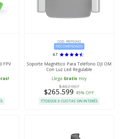
COD. REPDJI42
RECOMENDADO
4.7
JI FPV
Soporte Magnético Para Teléfono DJI OM
Con Luz Led Regulable
oras!
Llega
Gratis
Hoy
$482.907
$265.599
45% OFF
ÉS
DESDE 6 CUOTAS SIN INTERÉS