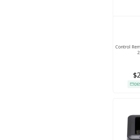
Control Re
2
$
DE