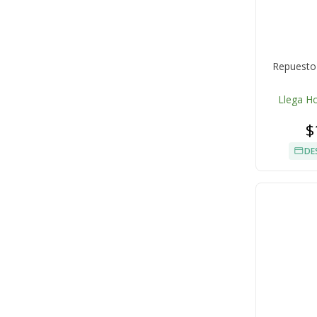
Repuesto
Llega H
$
DE