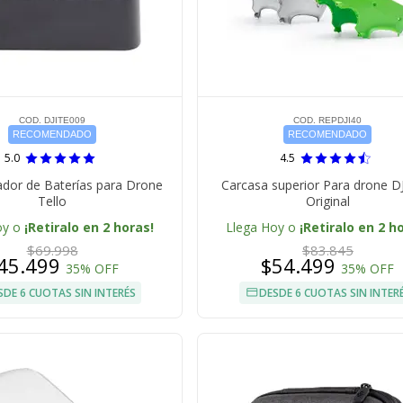
COD. DJITE009
COD. REPDJI40
RECOMENDADO
RECOMENDADO
5.0
4.5
dor de Baterías para Drone
Carcasa superior Para drone D
Tello
Original
oy o
¡Retiralo en 2 horas!
Llega Hoy o
¡Retiralo en 2 h
$69.998
$83.845
45.499
$54.499
35% OFF
35% OFF
SDE 6 CUOTAS SIN INTERÉS
DESDE 6 CUOTAS SIN INTER