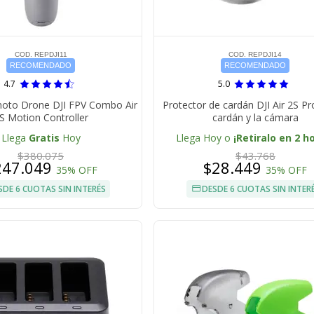
COD. REPDJI11
COD. REPDJI14
RECOMENDADO
RECOMENDADO
4.7
5.0
moto Drone DJI FPV Combo Air
Protector de cardán DJI Air 2S Pr
S Motion Controller
cardán y la cámara
Llega
Gratis
Hoy
Llega Hoy o
¡Retiralo en 2 h
$380.075
$43.768
247.049
$28.449
35% OFF
35% OFF
SDE 6 CUOTAS SIN INTERÉS
DESDE 6 CUOTAS SIN INTER