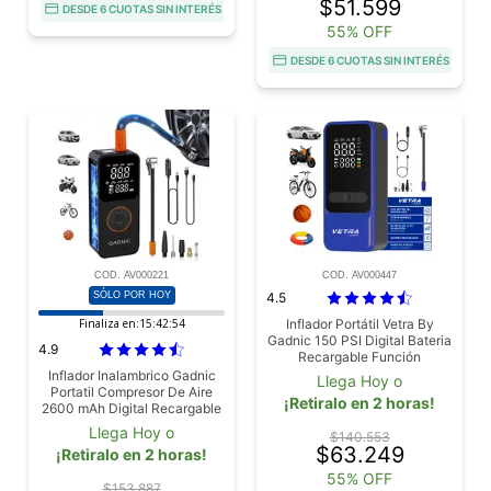
$51.599
DESDE 6 CUOTAS SIN INTERÉS
55% OFF
DESDE 6 CUOTAS SIN INTERÉS
COD. AV000221
COD. AV000447
SÓLO POR HOY
4.5
Finaliza en:
15:42:53
Inflador Portátil Vetra By
Gadnic 150 PSI Digital Bateria
4.9
Recargable Función
Desinflado Linterna LED
Inflador Inalambrico Gadnic
Llega Hoy o
Portatil Compresor De Aire
¡Retiralo en 2 horas!
2600 mAh Digital Recargable
Con Auto Stop Luz Led Para
Llega Hoy o
$140.553
Neumaticos
$63.249
¡Retiralo en 2 horas!
55% OFF
$153.887