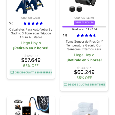
COD. CRICAB3T
COD. CARSEN06
5.0
OFERTA BOMBA
Caballetes Para Auto Vetra By
Finaliza en:
01:42:53
Gadnic 3 Toneladas Trípode
4.8
Altura Ajustable
Tpms Sensor de Presión Y
Llega Hoy o
Temperatura Gadnic Con
¡Retiralo en 2 horas!
Sensores Externos Para
Motos
Llega Hoy o
$128.109
$57.649
¡Retiralo en 2 horas!
55% OFF
$133.887
$60.249
DESDE 6 CUOTAS SIN INTERÉS
55% OFF
DESDE 6 CUOTAS SIN INTERÉS