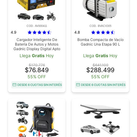
COD. AV000411
COD. BVACIO05
4.9
4.8
Cargador Inteligente De
Bomba Compacta de Vacío
Batería De Autos y Motos
Gadnic Una Etapa 90 L
Gadnic Display Digital Apto
Gel Ácido Litio 12A 7A 260W
Llega
Gratis
Hoy
Llega
Gratis
Hoy
Pico 15A 10A
$170.776
$641.109
$76.849
$288.499
55% OFF
55% OFF
DESDE 6 CUOTAS SIN INTERÉS
DESDE 6 CUOTAS SIN INTERÉS