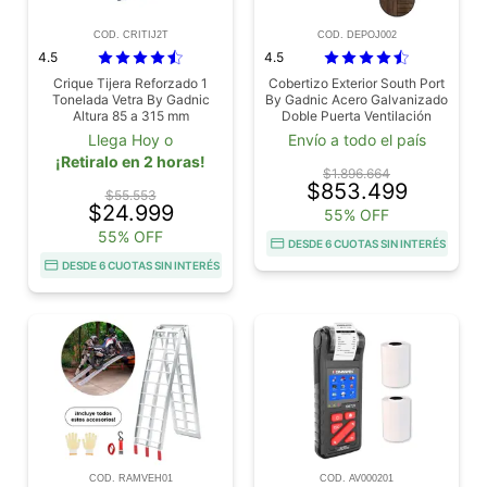
COD. CRITIJ2T
COD. DEPOJ002
4.5
4.5
Crique Tijera Reforzado 1
Cobertizo Exterior South Port
Tonelada Vetra By Gadnic
By Gadnic Acero Galvanizado
Altura 85 a 315 mm
Doble Puerta Ventilación
Galpón 151 x 181 x 195 cm
Llega Hoy o
Envío a todo el país
¡Retiralo en 2 horas!
$1.896.664
$853.499
$55.553
$24.999
55% OFF
55% OFF
DESDE 6 CUOTAS SIN INTERÉS
DESDE 6 CUOTAS SIN INTERÉS
COD. RAMVEH01
COD. AV000201