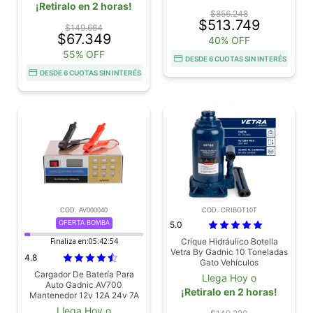
¡Retiralo en 2 horas!
$856.248
$513.749
$149.664
$67.349
40% OFF
55% OFF
DESDE 6 CUOTAS SIN INTERÉS
DESDE 6 CUOTAS SIN INTERÉS
COD. AV000040
COD. CRIBOT10T
OFERTA BOMBA
5.0
Finaliza en:
05:42:53
Crique Hidráulico Botella
Vetra By Gadnic 10 Toneladas
4.8
Gato Vehículos
Cargador De Batería Para
Llega Hoy o
Auto Gadnic AV700
¡Retiralo en 2 horas!
Mantenedor 12v 12A 24v 7A
Corte Automático Inteligente
Llega Hoy o