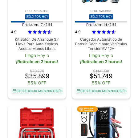
COD. ACCAUT01
COD. AV000101
SÓLO POR HOY
SÓLO POR HOY
Finaliza en:
17:42:53
Finaliza en:
14:42:53
4.9
4.9
Kit Botón De Arranque Sin
Cargador Automático de
Llave Para Auto Keyless
Batería Gadnic para Vehículos
Acceso Manos Libres
Tensión 6V 12V
Universal
Llega Hoy o
Llega Hoy o
¡Retiralo en 2 horas!
¡Retiralo en 2 horas!
$79.776
$114.998
$35.899
$51.749
55% OFF
55% OFF
DESDE 6 CUOTAS SIN INTERÉS
DESDE 6 CUOTAS SIN INTERÉS