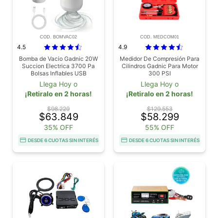
COD. BOMVAC02
COD. MEDCOM01
4.5
4.9
Bomba de Vacio Gadnic 20W
Medidor De Compresión Para
Succion Electrica 3700 Pa
Cilindros Gadnic Para Motor
Bolsas Inflables USB
300 PSI
Llega Hoy o
Llega Hoy o
¡Retiralo en 2 horas!
¡Retiralo en 2 horas!
$98.229
$129.553
$63.849
$58.299
35% OFF
55% OFF
DESDE 6 CUOTAS SIN INTERÉS
DESDE 6 CUOTAS SIN INTERÉS