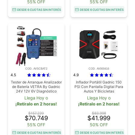
55% OFF
55% OFF
DESDE 6 CUOTAS SIN INTERÉS
DESDE 6 CUOTAS SIN INTERÉS
COD. AVSCBAT2
COD. AV000416
4.5
4.9
Tester de Arranque Analizador
Inflador Portátil Gadnic 150
de Batería VETRA By Gadnic
PSI Con Pantalla Digital Para
24V 12V 6V Diagnóstico
Autos Y Bicicletas
Completo
Llega Hoy o
Llega Hoy o
¡Retiralo en 2 horas!
¡Retiralo en 2 horas!
$157.220
$83.998
$70.749
$41.999
55% OFF
50% OFF
DESDE 6 CUOTAS SIN INTERÉS
DESDE 6 CUOTAS SIN INTERÉS