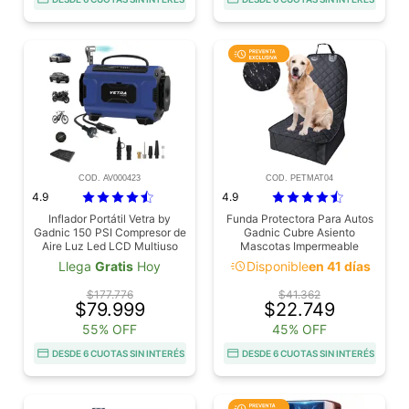
COD. AV000423
COD. PETMAT04
4.9
4.9
Inflador Portátil Vetra by
Funda Protectora Para Autos
Gadnic 150 PSI Compresor de
Gadnic Cubre Asiento
Aire Luz Led LCD Multiuso
Mascotas Impermeable
Compacto
acute
Llega
Gratis
Hoy
Disponible
en 41 días
$177.776
$41.362
$79.999
$22.749
55% OFF
45% OFF
DESDE 6 CUOTAS SIN INTERÉS
DESDE 6 CUOTAS SIN INTERÉS