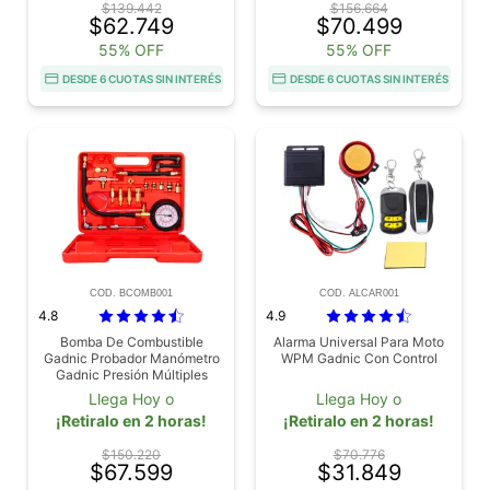
$139.442
$156.664
$62.749
$70.499
55% OFF
55% OFF
DESDE 6 CUOTAS SIN INTERÉS
DESDE 6 CUOTAS SIN INTERÉS
COD. BCOMB001
COD. ALCAR001
4.8
4.9
Bomba De Combustible
Alarma Universal Para Moto
Gadnic Probador Manómetro
WPM Gadnic Con Control
Gadnic Presión Múltiples
Adaptadores
Llega Hoy o
Llega Hoy o
¡Retiralo en 2 horas!
¡Retiralo en 2 horas!
$150.220
$70.776
$67.599
$31.849