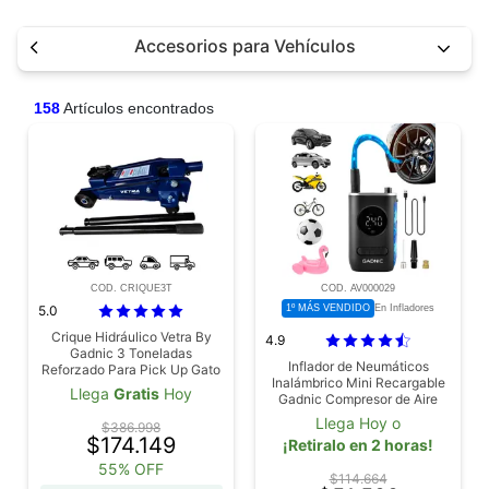
Accesorios para Vehículos
158
Artículos encontrados
COD. CRIQUE3T
COD. AV000029
5.0
1º MÁS VENDIDO
En Infladores
Crique Hidráulico Vetra By
4.9
Gadnic 3 Toneladas
Inflador de Neumáticos
Reforzado Para Pick Up Gato
Inalámbrico Mini Recargable
Llega
Gratis
Hoy
Gadnic Compresor de Aire
Llega Hoy o
$386.998
$174.149
¡Retiralo en 2 horas!
55% OFF
$114.664