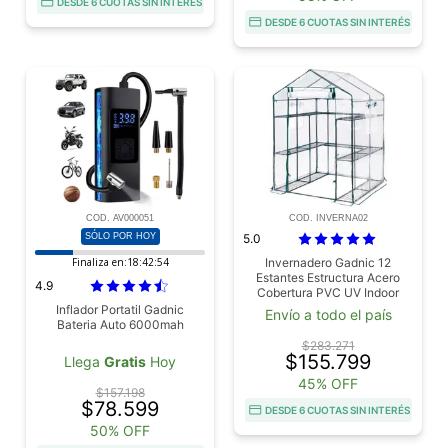
DESDE 6 CUOTAS SIN INTERÉS
DESDE 6 CUOTAS SIN INTERÉS
COD. AV000051
COD. INVERNA02
SÓLO POR HOY
5.0
Finaliza en:
18:42:53
Invernadero Gadnic 12
Estantes Estructura Acero
4.9
Cobertura PVC UV Indoor
Outdoor Puerta Enrollable
Inflador Portatil Gadnic
Envío a todo el país
215x143x195cm Cultivo
Bateria Auto 6000mah
$283.271
$155.799
Llega
Gratis
Hoy
45% OFF
$157.198
$78.599
DESDE 6 CUOTAS SIN INTERÉS
50% OFF