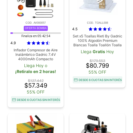
COD. AV000057
COD. TOALL008
OFERTA BOMBA
4.5
Finaliza en:
05:42:53
Set x5 Toallas Rieti By Gadnic
100% Algodón Premium
4.9
Blancas Toalla Toallón Toalla
De Piso
Inflador Compresor de Aire
Llega
Gratis
Hoy
Inalámbrico Gadnic 7.4V
4000mAh Compacto
$179.553
$80.799
Llega Hoy o
¡Retiralo en 2 horas!
55% OFF
DESDE 6 CUOTAS SIN INTERÉS
$127.442
$57.349
55% OFF
DESDE 6 CUOTAS SIN INTERÉS