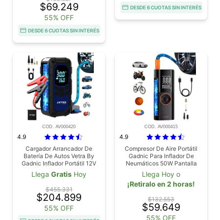
$69.249
DESDE 6 CUOTAS SIN INTERÉS
55% OFF
DESDE 6 CUOTAS SIN INTERÉS
COD. AV000420
COD. AV000415
4.9
4.9
Cargador Arrancador De
Compresor De Aire Portátil
Batería De Autos Vetra By
Gadnic Para Inflador De
Gadnic Inflador Portátil 12V
Neumáticos 50W Pantalla
150 PSI 4 En 1 Compresor
Dual LCD 150 PSI 17 Lmin
Llega
Gratis
Hoy
Llega Hoy o
¡Retiralo en 2 horas!
$455.331
$204.899
$132.553
$59.649
55% OFF
55% OFF