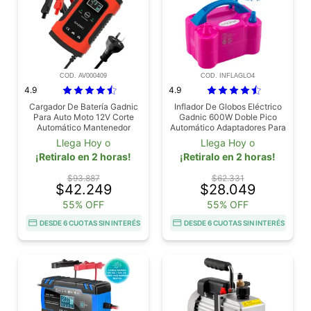
COD. AV000409
COD. INFLAGLO4
4.9
4.9
Cargador De Batería Gadnic
Inflador De Globos Eléctrico
Para Auto Moto 12V Corte
Gadnic 600W Doble Pico
Automático Mantenedor
Automático Adaptadores Para
Decoración
Llega Hoy o
Llega Hoy o
¡Retiralo en 2 horas!
¡Retiralo en 2 horas!
$93.887
$62.331
$42.249
$28.049
55% OFF
55% OFF
DESDE 6 CUOTAS SIN INTERÉS
DESDE 6 CUOTAS SIN INTERÉS