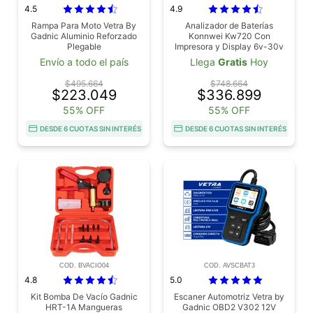
4.5
4.9
Rampa Para Moto Vetra By
Analizador de Baterías
Gadnic Aluminio Reforzado
Konnwei Kw720 Con
Plegable
Impresora y Display 6v-30v
Rollos
Envío a todo el país
Llega
Gratis
Hoy
$495.664
$748.664
$223.049
$336.899
55% OFF
55% OFF
DESDE 6 CUOTAS SIN INTERÉS
DESDE 6 CUOTAS SIN INTERÉS
COD. BVACIO04
COD. AVSCBAT3
4.8
5.0
Kit Bomba De Vacío Gadnic
Escaner Automotriz Vetra by
HRT-1A Mangueras
Gadnic OBD2 V302 12V