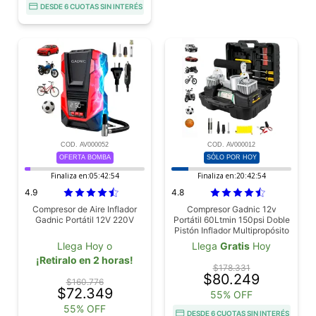
DESDE 6 CUOTAS SIN INTERÉS
COD. AV000052
COD. AV000012
OFERTA BOMBA
SÓLO POR HOY
Finaliza en:
05:42:53
Finaliza en:
20:42:53
4.9
4.8
Compresor de Aire Inflador
Compresor Gadnic 12v
Gadnic Portátil 12V 220V
Portátil 60Ltmin 150psi Doble
Pistón Inflador Multipropósito
Llega Hoy o
Llega
Gratis
Hoy
¡Retiralo en 2 horas!
$178.331
$80.249
$160.776
$72.349
55% OFF
55% OFF
DESDE 6 CUOTAS SIN INTERÉS