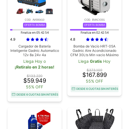
COD. AV000410
COD. BVACIO01
OFERTA BOMBA
OFERTA BOMBA
Finaliza en:
05:42:53
Finaliza en:
02:42:53
4.9
4.8
Cargador de Batería
Bomba de Vacío HRT-05A
Inteligente Gadnic Automatico
Gadnic Aire Acondicionado
12v 8a 24v 4a
CFM 30Lts Min vacio Máximo
10 Pa Multiple Sistema
Llega Hoy o
Llega
Gratis
Hoy
¡Retiralo en 2 horas!
$373.109
$167.899
$133.220
$59.949
55% OFF
55% OFF
DESDE 6 CUOTAS SIN INTERÉS
DESDE 6 CUOTAS SIN INTERÉS