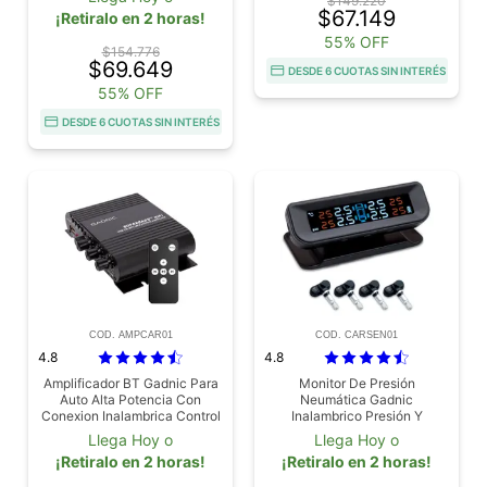
$149.220
$67.149
¡Retiralo en 2 horas!
55% OFF
$154.776
$69.649
DESDE 6 CUOTAS SIN INTERÉS
55% OFF
DESDE 6 CUOTAS SIN INTERÉS
COD. AMPCAR01
COD. CARSEN01
4.8
4.8
Amplificador BT Gadnic Para
Monitor De Presión
Auto Alta Potencia Con
Neumática Gadnic
Conexion Inalambrica Control
Inalambrico Presión Y
Remoto Para Sistema De
Temperatura
Llega Hoy o
Llega Hoy o
Audio
¡Retiralo en 2 horas!
¡Retiralo en 2 horas!