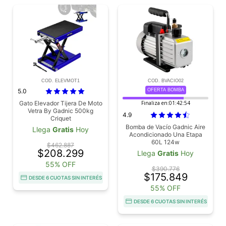
COD. ELEVMOT1
COD. BVACIO02
5.0
OFERTA BOMBA
Gato Elevador Tijera De Moto
Finaliza en:
01:42:53
Vetra By Gadnic 500kg
4.9
Criquet
Bomba de Vacío Gadnic Aire
Llega
Gratis
Hoy
Acondicionado Una Etapa
60L 124w
$462.887
$208.299
Llega
Gratis
Hoy
55% OFF
$390.776
$175.849
DESDE 6 CUOTAS SIN INTERÉS
55% OFF
DESDE 6 CUOTAS SIN INTERÉS