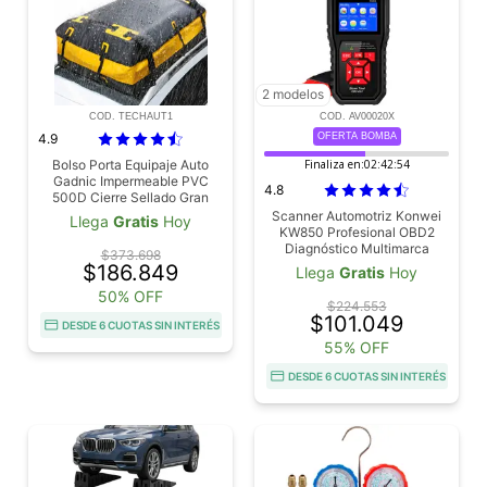
2 modelos
COD. TECHAUT1
COD. AV00020X
4.9
OFERTA BOMBA
Bolso Porta Equipaje Auto
Finaliza en:
02:42:53
Gadnic Impermeable PVC
4.8
500D Cierre Sellado Gran
Capacidad XL
Scanner Automotriz Konwei
Llega
Gratis
Hoy
KW850 Profesional OBD2
Diagnóstico Multimarca
$373.698
$186.849
Llega
Gratis
Hoy
50% OFF
$224.553
$101.049
DESDE 6 CUOTAS SIN INTERÉS
55% OFF
DESDE 6 CUOTAS SIN INTERÉS