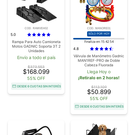
COD. RAMVEH02
COD. MANORE01
5.0
SÓLO POR HOY
Rampa Para Auto Camioneta
Finaliza en:
15:42:53
Motos GADNIC Soporta 3T 2
4.8
Unidades
Válvula de Manómetro Gadnic
Envío a todo el país
MAN1REF-PRO de Doble
Cabeza Fluorada
$373.553
$168.099
Llega Hoy o
¡Retiralo en 2 horas!
55% OFF
DESDE 6 CUOTAS SIN INTERÉS
$113.109
$50.899
55% OFF
DESDE 6 CUOTAS SIN INTERÉS