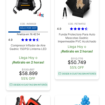
COD. AV000028
COD. PETMAT02
SÓLO POR HOY
4.9
Finaliza en:
16:42:53
Funda Protectora Para Auto
Mascotas Gadnic
4.9
Impermeable PVC Acolchado
Protector Asiento Trasero Con
Compresor Inflador de Aire
Llega Hoy o
Cinturon Seguridad
Gadnic 150PSI Linterna LED
¡Retiralo en 2 horas!
Llega Hoy o
$112.776
$50.749
¡Retiralo en 2 horas!
55% OFF
$130.887
$58.899
DESDE 6 CUOTAS SIN INTERÉS
55% OFF
DESDE 6 CUOTAS SIN INTERÉS