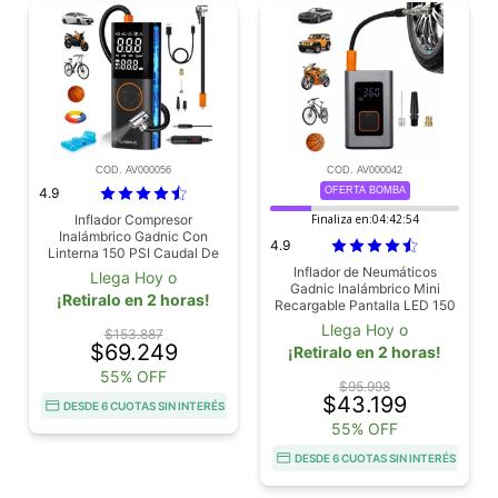
COD. AV000056
COD. AV000042
4.9
OFERTA BOMBA
Inflador Compresor
Finaliza en:
04:42:53
Inalámbrico Gadnic Con
4.9
Linterna 150 PSI Caudal De
Aire 19L/Min Batería 6000
Inflador de Neumáticos
Llega Hoy o
mAh
Gadnic Inalámbrico Mini
¡Retiralo en 2 horas!
Recargable Pantalla LED 150
PSI Potencia 80W Batería
Llega Hoy o
$153.887
4000 mAh
$69.249
¡Retiralo en 2 horas!
55% OFF
$95.998
$43.199
DESDE 6 CUOTAS SIN INTERÉS
55% OFF
DESDE 6 CUOTAS SIN INTERÉS