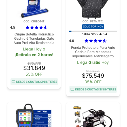
COD. CRIBOT6T
COD. PETMAT01
4.5
SÓLO POR HOY
Crique Botella Hidraulico
Finaliza en:
22:42:53
Gadnic 6 Toneladas Gato
4.9
Auto Prol Alta Resistencia
Compacto
Funda Protectora Para Auto
Llega Hoy o
Gadnic Para Mascotas
¡Retiralo en 2 horas!
Impermeable Antidesgarro
Llega
Gratis
Hoy
$70.776
$31.849
$116.229
55% OFF
$75.549
35% OFF
DESDE 6 CUOTAS SIN INTERÉS
DESDE 6 CUOTAS SIN INTERÉS