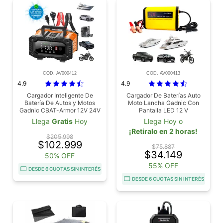
COD. AV000412
COD. AV000413
4.9
4.9
Cargador Inteligente De
Cargador De Baterías Auto
Batería De Autos y Motos
Moto Lancha Gadnic Con
Gadnic CBAT-Armor 12V 24V
Pantalla LED 12 V
Mantenedor Portátil Apto Gel
Llega
Gratis
Hoy
Llega Hoy o
Acido LiFePo4
¡Retiralo en 2 horas!
$205.998
$102.999
$75.887
$34.149
50% OFF
55% OFF
DESDE 6 CUOTAS SIN INTERÉS
DESDE 6 CUOTAS SIN INTERÉS