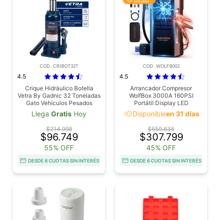
COD. CRIBOT32T
COD. WOLFB002
4.5
4.5
Crique Hidráulico Botella
Arrancador Compresor
Vetra By Gadnic 32 Toneladas
WolfBox 3000A 160PSI
Gato Vehículos Pesados
Portátil Display LED
Universal Reforzado
16000mAh
acute
Llega
Gratis
Hoy
Disponible
en 31 días
$214.998
$559.635
$96.749
$307.799
55% OFF
45% OFF
DESDE 6 CUOTAS SIN INTERÉS
DESDE 6 CUOTAS SIN INTERÉS