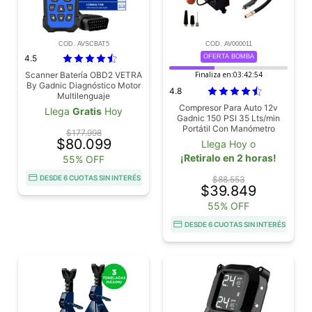
COD. AVSCBAT5
COD. AV000011
4.5
OFERTA BOMBA
Scanner Batería OBD2 VETRA
Finaliza en:
03:42:53
By Gadnic Diagnóstico Motor
4.8
Multilenguaje
Compresor Para Auto 12v
Llega
Gratis
Hoy
Gadnic 150 PSI 35 Lts/min
Portátil Con Manómetro
$177.998
Incluye 3 Picos
$80.099
Llega Hoy o
¡Retiralo en 2 horas!
55% OFF
DESDE 6 CUOTAS SIN INTERÉS
$88.553
$39.849
55% OFF
DESDE 6 CUOTAS SIN INTERÉS