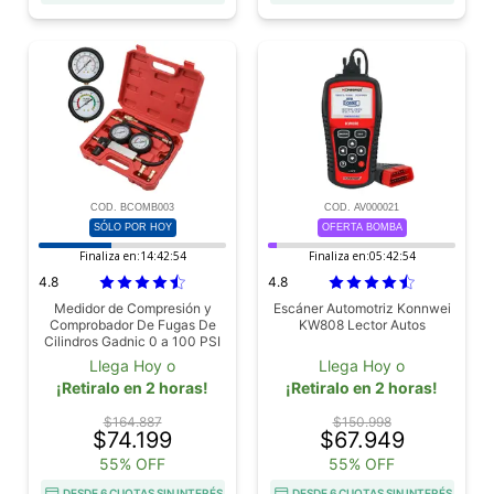
COD. BCOMB003
COD. AV000021
SÓLO POR HOY
OFERTA BOMBA
Finaliza en:
14:42:53
Finaliza en:
05:42:53
4.8
4.8
Medidor de Compresión y
Escáner Automotriz Konnwei
Comprobador De Fugas De
KW808 Lector Autos
Cilindros Gadnic 0 a 100 PSI
Automotriz Con Adaptadores
Llega Hoy o
Llega Hoy o
¡Retiralo en 2 horas!
¡Retiralo en 2 horas!
$164.887
$150.998
$74.199
$67.949
55% OFF
55% OFF
DESDE 6 CUOTAS SIN INTERÉS
DESDE 6 CUOTAS SIN INTERÉS