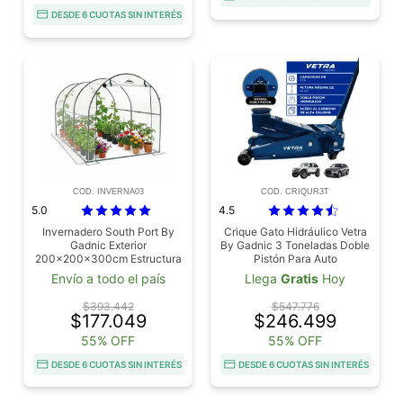
DESDE 6 CUOTAS SIN INTERÉS
COD. INVERNA03
COD. CRIQUR3T
5.0
4.5
Invernadero South Port By
Crique Gato Hidráulico Vetra
Gadnic Exterior
By Gadnic 3 Toneladas Doble
200x200x300cm Estructura
Pistón Para Auto
Acero Cobertura PVC
Envío a todo el país
Llega
Gratis
Hoy
Proteccion UV Puerta
Enrollable Cultivo Jardin
$393.442
$547.776
$177.049
$246.499
55% OFF
55% OFF
DESDE 6 CUOTAS SIN INTERÉS
DESDE 6 CUOTAS SIN INTERÉS