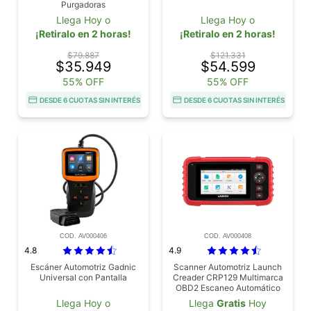
Purgadoras
Llega Hoy o
Llega Hoy o
¡Retiralo en 2 horas!
¡Retiralo en 2 horas!
$79.887
$121.331
$35.949
$54.599
55% OFF
55% OFF
DESDE 6 CUOTAS SIN INTERÉS
DESDE 6 CUOTAS SIN INTERÉS
COD. AV000406
COD. AV000408
4.8
4.9
Escáner Automotriz Gadnic
Scanner Automotriz Launch
Universal con Pantalla
Creader CRP129 Multimarca
OBD2 Escaneo Automático
Llega Hoy o
Llega
Gratis
Hoy