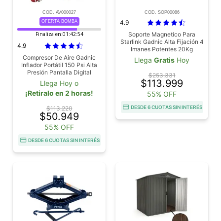
COD. AV000027
COD. SOP00086
OFERTA BOMBA
4.9
Finaliza en:
01:42:53
Soporte Magnetico Para
Starlink Gadnic Alta Fijación 4
4.9
Imanes Potentes 20Kg
Compresor De Aire Gadnic
Llega
Gratis
Hoy
Inflador Portátil 150 Psi Alta
Presión Pantalla Digital
$253.331
$113.999
Llega Hoy o
¡Retiralo en 2 horas!
55% OFF
DESDE 6 CUOTAS SIN INTERÉS
$113.220
$50.949
55% OFF
DESDE 6 CUOTAS SIN INTERÉS