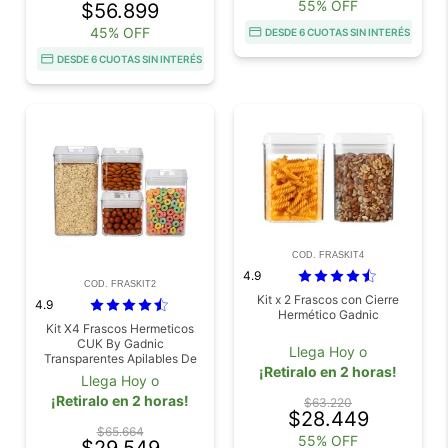
55% OFF
$56.899
45% OFF
DESDE 6 CUOTAS SIN INTERÉS
DESDE 6 CUOTAS SIN INTERÉS
COD. FRASKIT4
4.9
COD. FRASKIT2
Kit x 2 Frascos con Cierre
4.9
Hermético Gadnic
Kit X4 Frascos Hermeticos
CUK By Gadnic
Llega Hoy o
Transparentes Apilables De
¡Retiralo en 2 horas!
Plastico Con Tapa Para
Llega Hoy o
Cocina 0.5L 0.8L 1.2L
¡Retiralo en 2 horas!
$63.220
$28.449
$65.664
55% OFF
$29.549