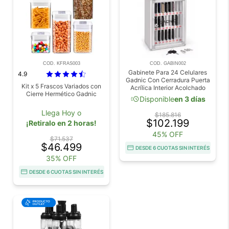
COD. KFRAS003
COD. GABIN002
Gabinete Para 24 Celulares
4.9
Gadnic Con Cerradura Puerta
Kit x 5 Frascos Variados con
Acrílica Interior Acolchado
Cierre Hermético Gadnic
acute
Disponible
en 3 días
Llega Hoy o
$185.816
$102.199
¡Retiralo en 2 horas!
45% OFF
$71.537
$46.499
DESDE 6 CUOTAS SIN INTERÉS
35% OFF
DESDE 6 CUOTAS SIN INTERÉS