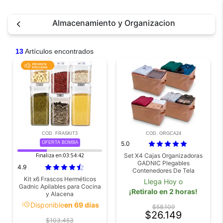
Almacenamiento y Organizacion
13
Artículos encontrados
COD. FRASKIT3
COD. ORGCA24
OFERTA BOMBA
5.0
Finaliza en:
03:54:42
Set X4 Cajas Organizadoras
GADNIC Plegables
4.9
Contenedores De Tela
Multiuso
Kit x6 Frascos Herméticos
Llega Hoy o
Gadnic Apilables para Cocina
¡Retiralo en 2 horas!
y Alacena
acute
Disponible
en 69 días
$58.109
$26.149
$103.453