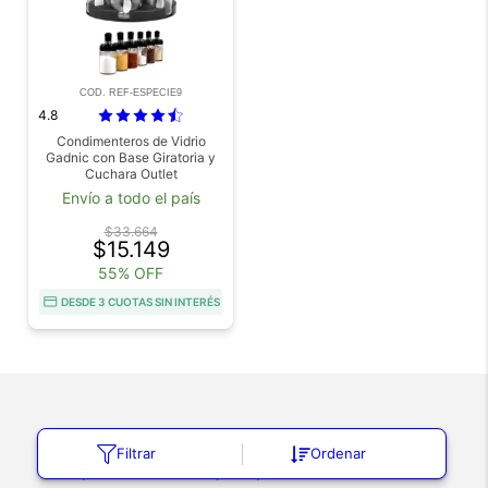
COD. REF-ESPECIE9
4.8
Condimenteros de Vidrio
Gadnic con Base Giratoria y
Cuchara Outlet
Envío a todo el país
$33.664
$15.149
55% OFF
DESDE 3 CUOTAS SIN INTERÉS
Explorá nuestras categorías
Filtrar
Ordenar
Máquinas de Coser
Cepillos para Calzado
Carritos