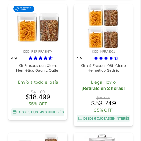
COD. REF-FRASKIT4
COD. KFRAS001
4.9
4.9
Kit Frascos con Cierre
Kit x 4 Frascos 08L Cierre
Hermético Gadnic Outlet
Hermético Gadnic
Envío a todo el país
Llega Hoy o
¡Retiralo en 2 horas!
$41.109
$18.499
$82.691
$53.749
55% OFF
35% OFF
DESDE 3 CUOTAS SIN INTERÉS
DESDE 6 CUOTAS SIN INTERÉS