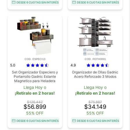
DESDE 6 CUOTAS SIN INTERÉS
DESDE 6 CUOTAS SIN INTERÉS
COD. ESPECI13
COD. POTH0001
5.0
4.9
Set Organizador Especiero y
Organizador de Ollas Gadnic
Portarrollo Gadnic Estante
Acero Reforzado 3 Modos
Magnetico para Heladera
Llega Hoy o
Llega Hoy o
¡Retiralo en 2 horas!
¡Retiralo en 2 horas!
$126.442
$75.887
$56.899
$34.149
55% OFF
55% OFF
DESDE 6 CUOTAS SIN INTERÉS
DESDE 6 CUOTAS SIN INTERÉS