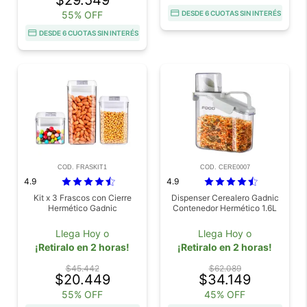
55% OFF
DESDE 6 CUOTAS SIN INTERÉS
DESDE 6 CUOTAS SIN INTERÉS
COD. FRASKIT1
COD. CERE0007
4.9
4.9
Kit x 3 Frascos con Cierre
Dispenser Cerealero Gadnic
Hermético Gadnic
Contenedor Hermético 1.6L
Llega Hoy o
Llega Hoy o
¡Retiralo en 2 horas!
¡Retiralo en 2 horas!
$45.442
$62.089
$20.449
$34.149
55% OFF
45% OFF