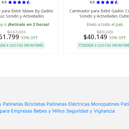
4.9
4.9
 para Bebé Mawe By Gadnic
Caminador para Bebé Gadnic C
uz Sonido y Actividades
Sonido y Actividades Outle
oy o
¡Retiralo en 2 horas!
Envío a todo el país
$137.331
$89.220
61.799
$40.149
55% OFF
55% OFF
SDE 6 CUOTAS SIN INTERÉS
DESDE 3 CUOTAS SIN INTER
y Patinetas
Bicicletas
Patinetas Eléctricas
Monopatines
Pat
 para Empresas
Bebes y Niños
Seguridad y Vigilancia