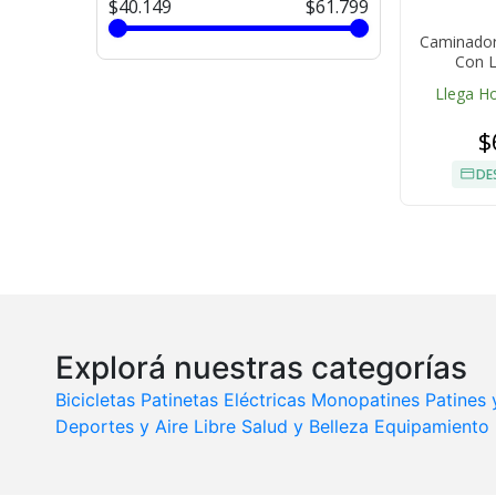
$40.149
$61.799
Caminador
Con L
Llega H
$
DE
Explorá nuestras categorías
Bicicletas
Patinetas Eléctricas
Monopatines
Patines 
Deportes y Aire Libre
Salud y Belleza
Equipamiento