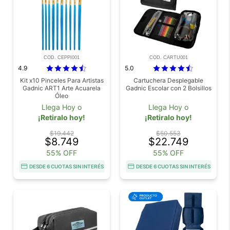
COD. CEPPI001
COD. CARTU001
4.9
5.0
Kit x10 Pinceles Para Artistas
Cartuchera Desplegable
Gadnic ART1 Arte Acuarela
Gadnic Escolar con 2 Bolsillos
Óleo
Llega Hoy o
Llega Hoy o
¡Retiralo hoy!
¡Retiralo hoy!
$19.442
$50.553
$8.749
$22.749
55% OFF
55% OFF
DESDE 6 CUOTAS SIN INTERÉS
DESDE 6 CUOTAS SIN INTERÉS