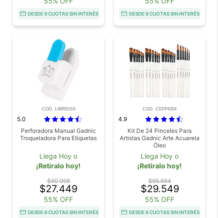
55% OFF
55% OFF
DESDE 6 CUOTAS SIN INTERÉS
DESDE 6 CUOTAS SIN INTERÉS
COD. LIBRE016
COD. CEPPI004
5.0
4.9
Perforadora Manual Gadnic
Kit De 24 Pinceles Para
Troqueladora Para Etiquetas
Artistas Gadnic Arte Acuarela
Óleo
Llega Hoy o
Llega Hoy o
¡Retiralo hoy!
¡Retiralo hoy!
$60.998
$65.664
$27.449
$29.549
55% OFF
55% OFF
DESDE 6 CUOTAS SIN INTERÉS
DESDE 6 CUOTAS SIN INTERÉS