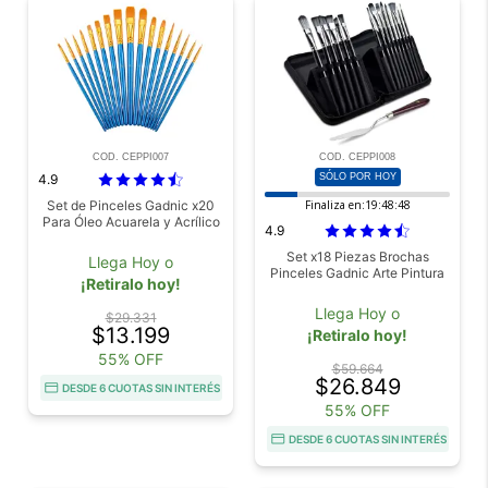
COD. CEPPI007
COD. CEPPI008
4.9
SÓLO POR HOY
Set de Pinceles Gadnic x20
Finaliza en:
19:48:48
Para Óleo Acuarela y Acrílico
4.9
Set x18 Piezas Brochas
Llega Hoy o
Pinceles Gadnic Arte Pintura
¡Retiralo hoy!
Llega Hoy o
$29.331
$13.199
¡Retiralo hoy!
55% OFF
$59.664
$26.849
DESDE 6 CUOTAS SIN INTERÉS
55% OFF
DESDE 6 CUOTAS SIN INTERÉS