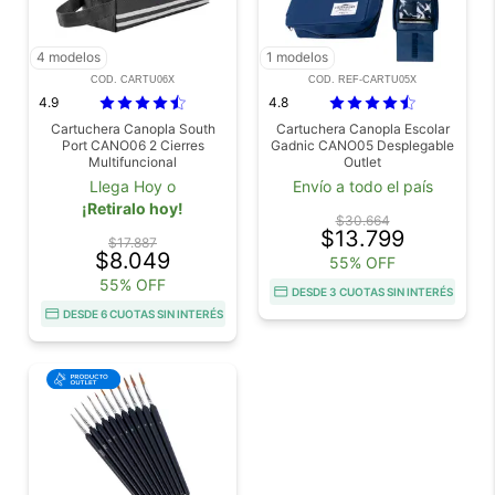
4 modelos
1 modelos
COD. CARTU06X
COD. REF-CARTU05X
4.9
4.8
Cartuchera Canopla South
Cartuchera Canopla Escolar
Port CANO06 2 Cierres
Gadnic CANO05 Desplegable
Multifuncional
Outlet
Llega Hoy o
Envío a todo el país
¡Retiralo hoy!
$30.664
$13.799
$17.887
$8.049
55% OFF
55% OFF
DESDE 3 CUOTAS SIN INTERÉS
DESDE 6 CUOTAS SIN INTERÉS