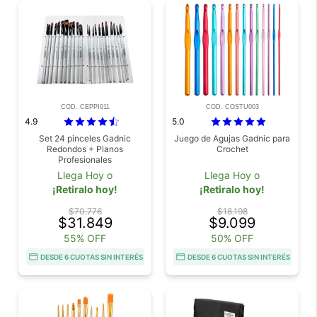
COD. CEPPI011
COD. COSTU003
4.9
5.0
Set 24 pinceles Gadnic
Juego de Agujas Gadnic para
Redondos + Planos
Crochet
Profesionales
Llega Hoy o
Llega Hoy o
¡Retiralo hoy!
¡Retiralo hoy!
$70.776
$18.198
$31.849
$9.099
55% OFF
50% OFF
DESDE 6 CUOTAS SIN INTERÉS
DESDE 6 CUOTAS SIN INTERÉS