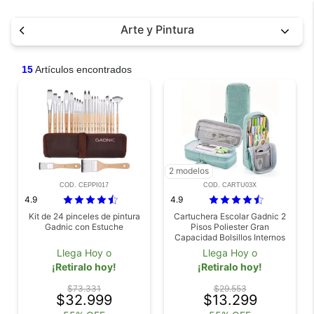
Arte y Pintura
15
Artículos encontrados
2 modelos
COD. CEPPI017
COD. CARTU03X
4.9
4.9
Kit de 24 pinceles de pintura
Cartuchera Escolar Gadnic 2
Gadnic con Estuche
Pisos Poliester Gran
Capacidad Bolsillos Internos
Cierres Resistentes Portatil
Llega Hoy o
Llega Hoy o
¡Retiralo hoy!
¡Retiralo hoy!
$73.331
$29.553
$32.999
$13.299