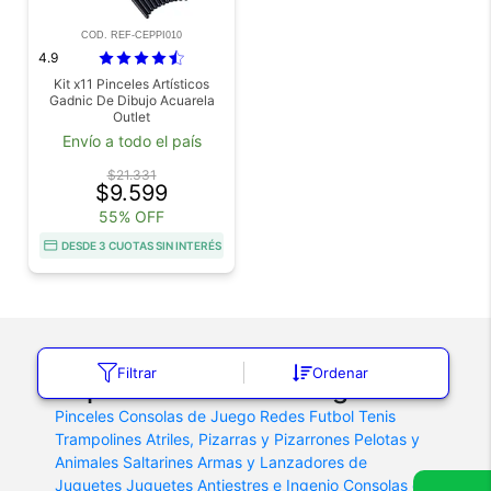
COD. REF-CEPPI010
4.9
Kit x11 Pinceles Artísticos
Gadnic De Dibujo Acuarela
Outlet
Envío a todo el país
$21.331
$9.599
55% OFF
DESDE 3 CUOTAS SIN INTERÉS
Filtrar
Ordenar
Explorá nuestras categorías
Pinceles
Consolas de Juego
Redes Futbol Tenis
Trampolines
Atriles, Pizarras y Pizarrones
Pelotas y
Animales Saltarines
Armas y Lanzadores de
Juguetes
Juguetes Antiestres e Ingenio
Consolas de