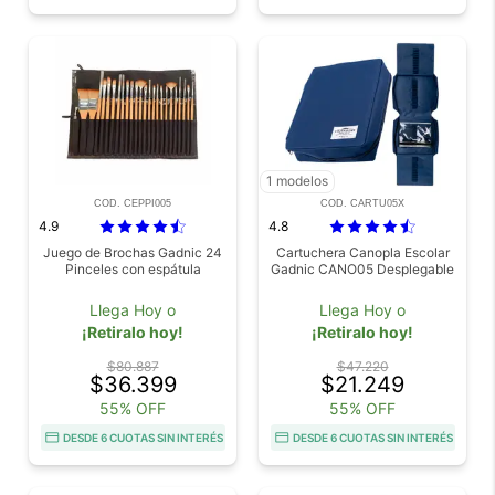
1 modelos
COD. CEPPI005
COD. CARTU05X
4.9
4.8
Juego de Brochas Gadnic 24
Cartuchera Canopla Escolar
Pinceles con espátula
Gadnic CANO05 Desplegable
Llega Hoy o
Llega Hoy o
¡Retiralo hoy!
¡Retiralo hoy!
$80.887
$47.220
$36.399
$21.249
55% OFF
55% OFF
DESDE 6 CUOTAS SIN INTERÉS
DESDE 6 CUOTAS SIN INTERÉS