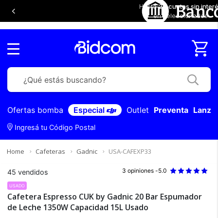
Hasta
20 cuotas sin inter
en seleccionados
Ofertas bomba
Especial
Outlet
Preventa
Lanza
Ingresá tu Código Postal
Home
Cafeteras
Gadnic
USA-CAFEXP33
3 opiniones -
5.0
45 vendidos
USADO
Cafetera Espresso CUK by Gadnic 20 Bar Espumador
de Leche 1350W Capacidad 15L Usado