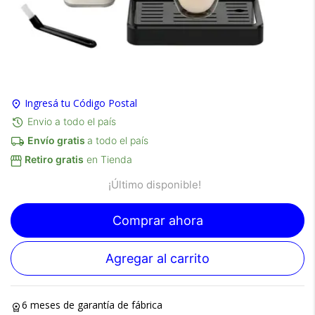
×
Medios de Pago
Ingresá tu Código Postal
Envio a todo el país
Envío gratis
a todo el país
Retiro gratis
en Tienda
×
Producto disponible usado
¡Último disponible!
Recibí el producto que esperabas o
Comprar ahora
te devolvemos tu dinero.
Agregar al carrito
En Bidcom te aseguramos recibir el producto
×
que esperabas o te devolvemos el 100% de tu
6 meses de garantía de fábrica