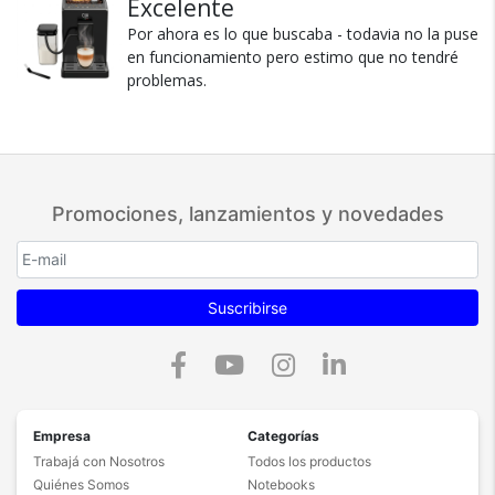
Excelente
recomiendo esta máquina para iniciar el en el
Por ahora es lo que buscaba - todavia no la puse
café de granos. Hermosa máquina, gracias por
en funcionamiento pero estimo que no tendré
el descuento para comprar, buscaba algo que no
problemas.
saliera muy caro pero con calidad y lo encontré.
Recomiendo su compra urgente y sin dudar. No
volvés más al café en polvo de supermercado.
Hermosa máquina, gracias a bidcom !!!!!!!! y
gadnic !!!!! me sorprendió!!!!! rico café!!!!! de
especialidad.
Promociones, lanzamientos y novedades
Ver más
Suscribirse
Empresa
Categorías
Trabajá con Nosotros
Todos los productos
Quiénes Somos
Notebooks