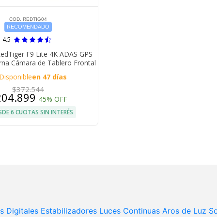
COD. REDTIG04
RECOMENDADO
4.5
dTiger F9 Lite 4K ADAS GPS
urna Cámara de Tablero Frontal
Disponible
en 47 días
$372.544
204.899
45% OFF
SDE 6 CUOTAS SIN INTERÉS
 Digitales
Estabilizadores
Luces Continuas
Aros de Luz
So