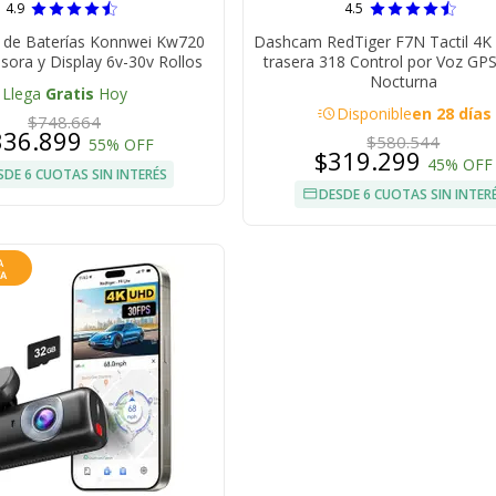
4.9
4.5
r de Baterías Konnwei Kw720
Dashcam RedTiger F7N Tactil 4
sora y Display 6v-30v Rollos
trasera 318 Control por Voz GPS
Nocturna
Llega
Gratis
Hoy
acute
Disponible
en 28 días
$748.664
336.899
$580.544
55% OFF
$319.299
45% OFF
SDE 6 CUOTAS SIN INTERÉS
DESDE 6 CUOTAS SIN INTER