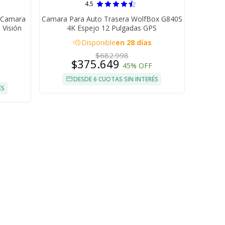
4.5
K Camara
Camara Para Auto Trasera WolfBox G840S
 Visión
4K Espejo 12 Pulgadas GPS
acute
Disponible
en 28 días
$682.998
$375.649
45% OFF
DESDE 6 CUOTAS SIN INTERÉS
ÉS