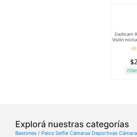
Dashcam Re
Visión noct
acute
$
DE
Explorá nuestras categorías
Bastones / Palos Selfie
Cámaras Deportivas
Cámaras