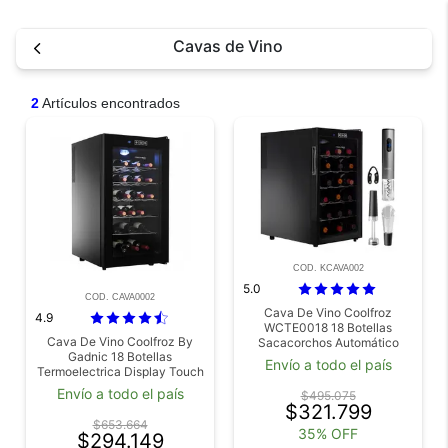
Cavas de Vino
2
Artículos encontrados
COD. KCAVA002
5.0
COD. CAVA0002
Cava De Vino Coolfroz
4.9
WCTE0018 18 Botellas
Cava De Vino Coolfroz By
Sacacorchos Automático
Gadnic 18 Botellas
Gadnic
Envío a todo el país
Termoelectrica Display Touch
LED Vidrio Templado
Envío a todo el país
$495.075
$321.799
$653.664
35% OFF
$294.149