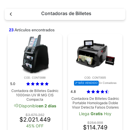
Contadoras de Billetes
23
Artículos encontrados
COD. CONT0088
COD. CONT0005
5.0
2º MÁS VENDIDO
En Contadoras
Contadora de Billetes Gadnic
4.8
1000min UV IR MG CIS
Contadora De Billetes Gadnic
Compacta
Portable Homologada Doble
acute
Disponible
en 2 días
Visor Detecta Falsos Dolares
Euros Pesos
Llega
Gratis
Hoy
$3.675.362
$2.021.449
$254.998
45% OFF
$114.749