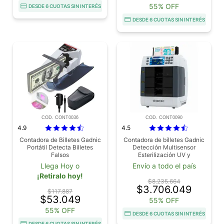
55% OFF
DESDE 6 CUOTAS SIN INTERÉS
DESDE 6 CUOTAS SIN INTERÉS
COD. CONT0036
COD. CONT0090
4.9
4.5
Contadora de Billetes Gadnic
Contadora de billetes Gadnic
Portátil Detecta Billetes
Detección Multisensor
Falsos
Esterilización UV y
Clasificación Multidivisa
Llega Hoy o
Envío a todo el país
¡Retiralo hoy!
$8.235.664
$3.706.049
$117.887
$53.049
55% OFF
55% OFF
DESDE 6 CUOTAS SIN INTERÉS
DESDE 6 CUOTAS SIN INTERÉS