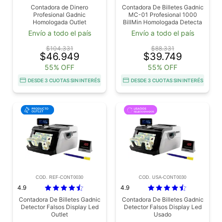
Contadora de Dinero
Contadora De Billetes Gadnic
Profesional Gadnic
MC-01 Profesional 1000
Homologada Outlet
BillMin Homologada Detecta
Falsos Usado
Envío a todo el país
Envío a todo el país
$104.331
$88.331
$46.949
$39.749
55% OFF
55% OFF
DESDE 3 CUOTAS SIN INTERÉS
DESDE 3 CUOTAS SIN INTERÉS
COD. REF-CONT0030
COD. USA-CONT0030
4.9
4.9
Contadora De Billetes Gadnic
Contadora De Billetes Gadnic
Detector Falsos Display Led
Detector Falsos Display Led
Outlet
Usado