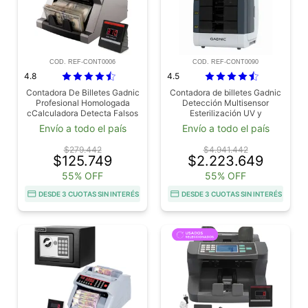
COD. REF-CONT0006
COD. REF-CONT0090
4.8
4.5
Contadora De Billetes Gadnic
Contadora de billetes Gadnic
Profesional Homologada
Detección Multisensor
cCalculadora Detecta Falsos
Esterilización UV y
Outlet
Clasificación Multidivisa
Envío a todo el país
Envío a todo el país
Outlet
$279.442
$4.941.442
$125.749
$2.223.649
55% OFF
55% OFF
DESDE 3 CUOTAS SIN INTERÉS
DESDE 3 CUOTAS SIN INTERÉS