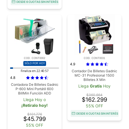
DESDE 6 CUOTAS SIN INTERÉS
COD. CONT0002
COD. CONT0031
SÓLO POR HOY
4.9
Finaliza en:
22:40:56
Contador De Billetes Gadnic
MC-31 Profesional 1500
4.8
Billetes X Min
Contadora De Billetes Gadnic
Llega
Gratis
Hoy
P-600 Mini Portátil 600
BillMin Función ADD
$360.664
$162.299
Llega Hoy o
¡Retiralo hoy!
55% OFF
DESDE 6 CUOTAS SIN INTERÉS
$101.776
$45.799
55% OFF