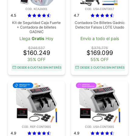
COD. KCAJA001
COD. USA-CONT0017
4.5
4.7
Kit de Seguridad Caja Fuerte
Contadora De Billetes Gadnic
+ Contadora de billetes
Detector Falsos LOTE Usado
GADNIC
Llega
Gratis
Hoy
Envío a todo el país
$246.537
$375.776
$160.249
$169.099
35% OFF
55% OFF
DESDE 6 CUOTAS SIN INTERÉS
DESDE 3 CUOTAS SIN INTERÉS
COD. REF-CONT0001
COD. USA-CONT0001
4.9
4.9