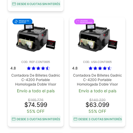
DESDE 6 CUOTAS SIN INTERÉS
COD. REF-CONT0005
COD. USA-CONT0005
4.8
4.8
Contadora De Billetes Gadnic
Contadora De Billetes Gadnic
C-4200 Portable
C-4200 Portable
Homologada Doble Visor
Homologada Doble Visor
Detecta Falsos Outlet
Detecta Falsos Usado
Envío a todo el país
Envío a todo el país
$165.776
$140.220
$74.599
$63.099
55% OFF
55% OFF
DESDE 3 CUOTAS SIN INTERÉS
DESDE 3 CUOTAS SIN INTERÉS