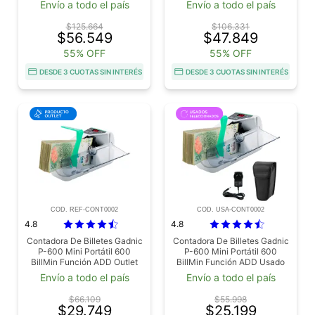
Envío a todo el país
Envío a todo el país
$125.664
$106.331
$56.549
$47.849
55% OFF
55% OFF
DESDE 3 CUOTAS SIN INTERÉS
DESDE 3 CUOTAS SIN INTERÉS
COD. REF-CONT0002
COD. USA-CONT0002
4.8
4.8
Contadora De Billetes Gadnic
Contadora De Billetes Gadnic
P-600 Mini Portátil 600
P-600 Mini Portátil 600
BillMin Función ADD Outlet
BillMin Función ADD Usado
Envío a todo el país
Envío a todo el país
$66.109
$55.998
$29.749
$25.199