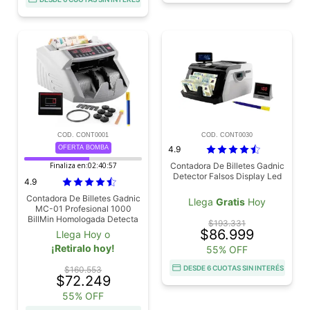
COD. CONT0001
COD. CONT0030
OFERTA BOMBA
4.9
Finaliza en:
02:40:56
Contadora De Billetes Gadnic
Detector Falsos Display Led
4.9
Contadora De Billetes Gadnic
Llega
Gratis
Hoy
MC-01 Profesional 1000
BillMin Homologada Detecta
$193.331
Falsos
$86.999
Llega Hoy o
¡Retiralo hoy!
55% OFF
DESDE 6 CUOTAS SIN INTERÉS
$160.553
$72.249
55% OFF