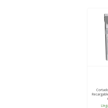
Cortado
Recargabl
Lleg