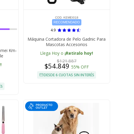
COD. KEMEI018
RECOMENDADO
4.9
Máquina Cortadora de Pelo Gadnic Para
Mascotas Accesorios
Kemei Km-
Llega Hoy o
¡Retiralo hoy!
le
$121.887
$54.849
!
55% OFF
DESDE 6 CUOTAS SIN INTERÉS
ÉS