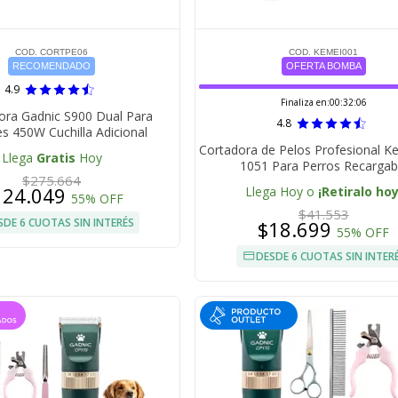
COD. CORTPE06
COD. KEMEI001
RECOMENDADO
OFERTA BOMBA
4.9
Finaliza en:
00:32:05
ora Gadnic S900 Dual Para
4.8
s 450W Cuchilla Adicional
Cortadora de Pelos Profesional 
Llega
Gratis
Hoy
1051 Para Perros Recargab
$275.664
124.049
Llega Hoy o
¡Retiralo hoy
55% OFF
$41.553
SDE 6 CUOTAS SIN INTERÉS
$18.699
55% OFF
DESDE 6 CUOTAS SIN INTER