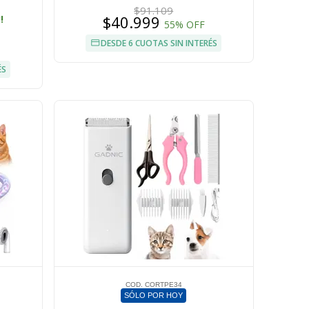
$91.109
$40.999
!
55% OFF
DESDE 6 CUOTAS SIN INTERÉS
ÉS
COD. CORTPE34
SÓLO POR HOY