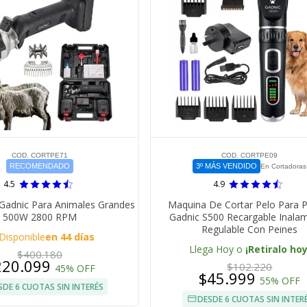
COD. CORTPE71
COD. CORTPE09
RECOMENDADO
3º MÁS VENDIDO
En Cortadoras
4.5
4.9
 Gadnic Para Animales Grandes
Maquina De Cortar Pelo Para 
500W 2800 RPM
Gadnic S500 Recargable Inalam
Regulable Con Peines
Disponible
en 44 días
Llega Hoy o
¡Retiralo hoy
$400.180
220.099
$102.220
45% OFF
$45.999
55% OFF
SDE 6 CUOTAS SIN INTERÉS
DESDE 6 CUOTAS SIN INTER