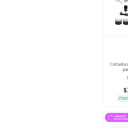
Cortadora
pa
$
DE