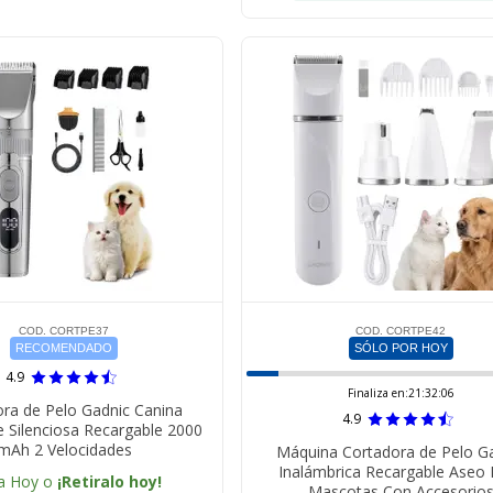
COD. CORTPE37
COD. CORTPE42
RECOMENDADO
SÓLO POR HOY
4.9
Finaliza en:
21:32:05
ra de Pelo Gadnic Canina
4.9
e Silenciosa Recargable 2000
mAh 2 Velocidades
Máquina Cortadora de Pelo G
Inalámbrica Recargable Aseo 
a Hoy o
¡Retiralo hoy!
Mascotas Con Accesorio