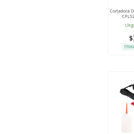
Cortadora D
CPL52
Lleg
$
DE