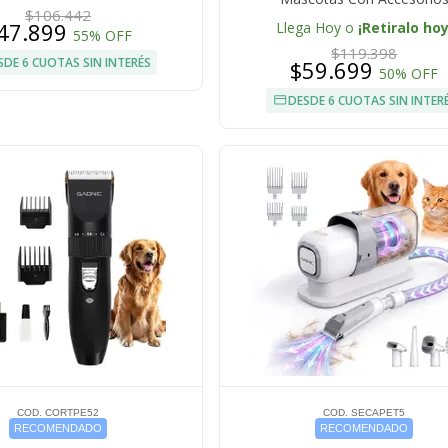
$106.442
47.899
Llega Hoy o
¡Retiralo hoy
55% OFF
$119.398
SDE 6 CUOTAS SIN INTERÉS
$59.699
50% OFF
DESDE 6 CUOTAS SIN INTER
COD. CORTPE52
COD. SECAPET5
RECOMENDADO
RECOMENDADO