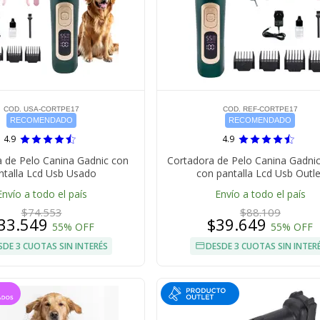
COD. USA-CORTPE17
COD. REF-CORTPE17
RECOMENDADO
RECOMENDADO
4.9
4.9
 de Pelo Canina Gadnic con
Cortadora de Pelo Canina Gadni
ntalla Lcd Usb Usado
con pantalla Lcd Usb Outle
Envío a todo el país
Envío a todo el país
$74.553
$88.109
33.549
$39.649
55% OFF
55% OFF
SDE 3 CUOTAS SIN INTERÉS
DESDE 3 CUOTAS SIN INTER