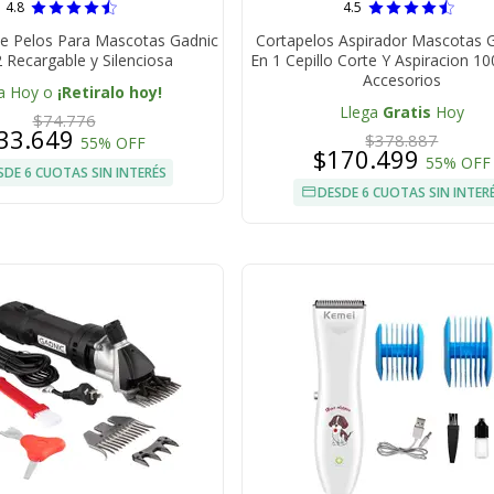
4.8
4.5
e Pelos Para Mascotas Gadnic
Cortapelos Aspirador Mascotas 
 Recargable y Silenciosa
En 1 Cepillo Corte Y Aspiracion 1
Accesorios
a Hoy o
¡Retiralo hoy!
Llega
Gratis
Hoy
$74.776
33.649
$378.887
55% OFF
$170.499
55% OFF
SDE 6 CUOTAS SIN INTERÉS
DESDE 6 CUOTAS SIN INTER