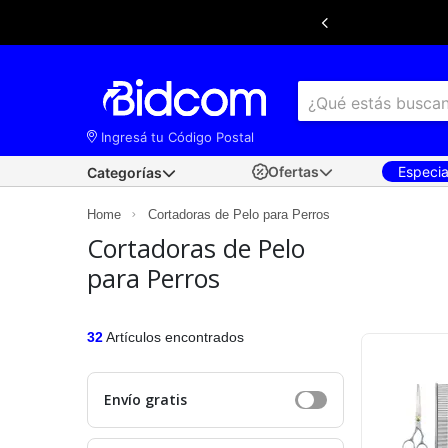
Ingresá tu Código Postal
Ofertas
Especi
Categorías
×
Ingresá tu
código postal
para conocer las
Home
Cortadoras de Pelo para Perros
mejores ofertas de envío y retiro disponibles
según tu ubicación.
Cortadoras de Pelo
para Perros
32
Artículos encontrados
Envío gratis