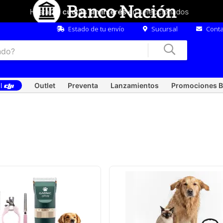
Hasta
20 cuotas sin interés
en seleccionados
Estado de tu envío
Sucursal
Conta
al
Outlet
Preventa
Lanzamientos
Promociones B