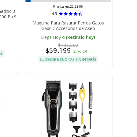
Finaliza en:
22:32:05
Gadnic 3
4.9
0000 Pa 9
Maquina Para Rasurar Perros Gatos
Gadnic Accesorios de Aseo
Llega Hoy o
¡Retiralo hoy!
$131.553
$59.199
55% OFF
ÉS
DESDE 6 CUOTAS SIN INTERÉS