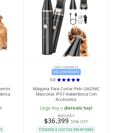
COD. CORTPE74
RECOMENDADO
5.0
Perros
Máquina Para Cortar Pelo GADNIC
brica
Mascotas IPX7 Inalámbrica Con
Accesorios
!
Llega Hoy o
¡Retiralo hoy!
$80.887
$36.399
55% OFF
ÉS
DESDE 6 CUOTAS SIN INTERÉS