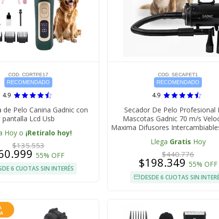
COD. CORTPE17
COD. SECAPET1
RECOMENDADO
RECOMENDADO
4.9
4.9
 de Pelo Canina Gadnic con
Secador De Pelo Profesional 
pantalla Lcd Usb
Mascotas Gadnic 70 m/s Velo
Maxima Difusores Intercambiabl
a Hoy o
¡Retiralo hoy!
Llega
Gratis
Hoy
$135.553
60.999
$440.776
55% OFF
$198.349
55% OFF
SDE 6 CUOTAS SIN INTERÉS
DESDE 6 CUOTAS SIN INTER