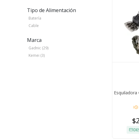
Tipo de Alimentación
Batería
Cable
Marca
Gadnic (29)
Kemei (3)
Esquiladora
acute
$
DE