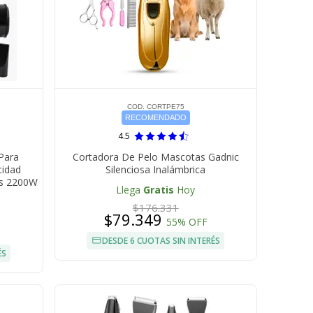
COD. CORTPE75
RECOMENDADO
4.5
Para
Cortadora De Pelo Mascotas Gadnic
cidad
Silenciosa Inalámbrica
es 2200W
Llega
Gratis
Hoy
$176.331
$79.349
55% OFF
DESDE 6 CUOTAS SIN INTERÉS
ÉS