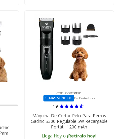
COD. CORTPE01
1º MÁS VENDIDO
En Cortadoras
4.9
Máquina De Cortar Pelo Para Perros
Gadnic S300 Regulable 5W Recargable
Portátil 1200 mAh
adnic
Para
Llega Hoy o
¡Retiralo hoy!
s