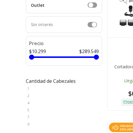
Outlet
Sin interés
Precio
$10.299
$289.549
Cortadora
Cantidad de Cabezales
Lleg
1
$
2
DE
4
5
7
9