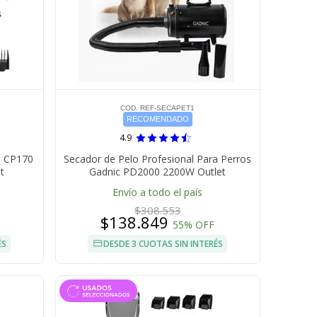
COD. REF-SECAPET1
RECOMENDADO
4.9
c CP170
Secador de Pelo Profesional Para Perros
t
Gadnic PD2000 2200W Outlet
Envío a todo el país
$308.553
$138.849
55% OFF
ÉS
DESDE 3 CUOTAS SIN INTERÉS