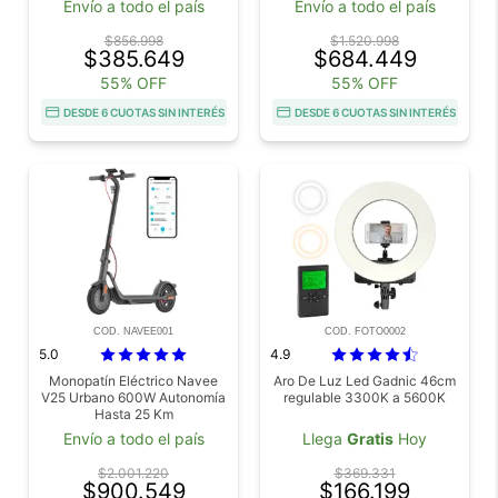
Envío a todo el país
Envío a todo el país
$856.998
$1.520.998
$385.649
$684.449
55% OFF
55% OFF
DESDE 6 CUOTAS SIN INTERÉS
DESDE 6 CUOTAS SIN INTERÉS
COD. NAVEE001
COD. FOTO0002
5.0
4.9
Monopatín Eléctrico Navee
Aro De Luz Led Gadnic 46cm
V25 Urbano 600W Autonomía
regulable 3300K a 5600K
Hasta 25 Km
Envío a todo el país
Llega
Gratis
Hoy
$2.001.220
$369.331
$900.549
$166.199