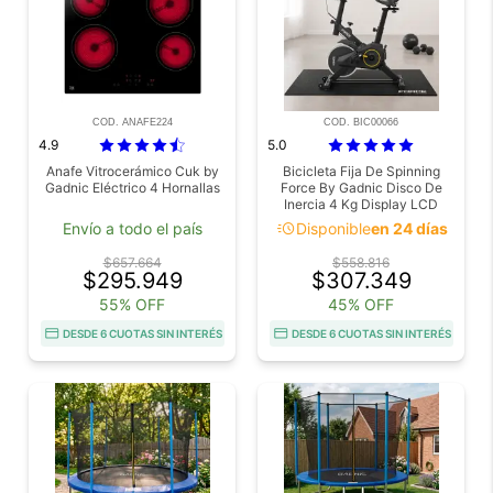
COD. ANAFE224
COD. BIC00066
4.9
5.0
Anafe Vitrocerámico Cuk by
Bicicleta Fija De Spinning
Gadnic Eléctrico 4 Hornallas
Force By Gadnic Disco De
Inercia 4 Kg Display LCD
Pedales Antideslizantes
acute
Envío a todo el país
Disponible
en 24 días
$657.664
$558.816
$295.949
$307.349
55% OFF
45% OFF
DESDE 6 CUOTAS SIN INTERÉS
DESDE 6 CUOTAS SIN INTERÉS