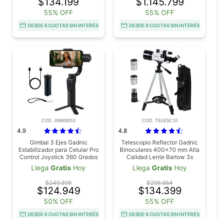
$134.199
$1.145.799
55% OFF
55% OFF
DESDE 6 CUOTAS SIN INTERÉS
DESDE 6 CUOTAS SIN INTERÉS
COD. GIM00010
COD. TELESC10
4.9
4.8
Gimbal 3 Ejes Gadnic
Telescopio Reflector Gadnic
Estabilizador para Celular Pro
Binoculares 400x70 mm Alta
Control Joystick 360 Grados
Calidad Lente Barlow 3x
Llega
Gratis
Hoy
Llega
Gratis
Hoy
$249.898
$298.664
$124.949
$134.399
50% OFF
55% OFF
DESDE 6 CUOTAS SIN INTERÉS
DESDE 6 CUOTAS SIN INTERÉS