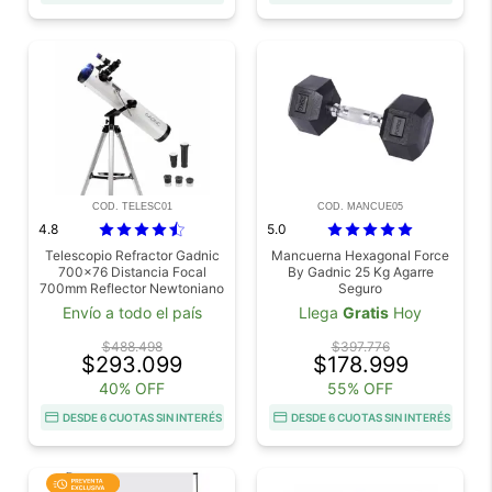
COD. TELESC01
COD. MANCUE05
4.8
5.0
Telescopio Refractor Gadnic
Mancuerna Hexagonal Force
700x76 Distancia Focal
By Gadnic 25 Kg Agarre
700mm Reflector Newtoniano
Seguro
Largo Alcance
Envío a todo el país
Llega
Gratis
Hoy
$488.498
$397.776
$293.099
$178.999
40% OFF
55% OFF
DESDE 6 CUOTAS SIN INTERÉS
DESDE 6 CUOTAS SIN INTERÉS