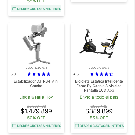
55% OFF
DESDE 6 CUOTAS SIN INTERÉS
COD. RCDJI076
COD. BIC00070
5.0
4.5
Estabilizador DJI RS4 Mini
Bicicleta Estatica Inteligente
Combo
Force By Gadnic 8 Niveles
Pantalla LCD App
Llega
Gratis
Hoy
Envío a todo el país
$2.959.798
$866.442
$1.479.899
$389.899
50% OFF
55% OFF
DESDE 6 CUOTAS SIN INTERÉS
DESDE 6 CUOTAS SIN INTERÉS