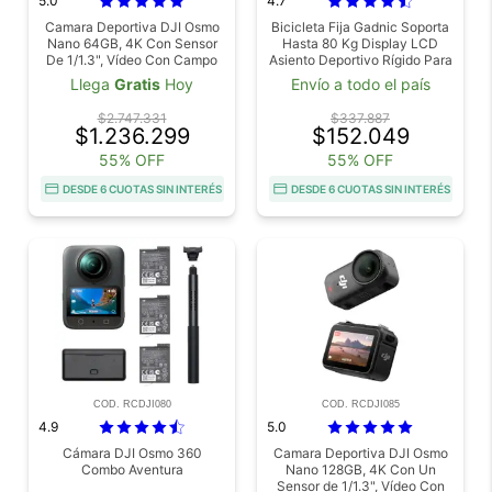
5.0
4.7
Camara Deportiva DJI Osmo
Bicicleta Fija Gadnic Soporta
Nano 64GB, 4K Con Sensor
Hasta 80 Kg Display LCD
De 1/1.3", Vídeo Con Campo
Asiento Deportivo Rígido Para
De Visión Amplio De 143°,
Espacios Reducidos Hasta
Llega
Gratis
Hoy
Envío a todo el país
Cámara Magnética POV
1.70 Mts
$2.747.331
$337.887
$1.236.299
$152.049
55% OFF
55% OFF
DESDE 6 CUOTAS SIN INTERÉS
DESDE 6 CUOTAS SIN INTERÉS
COD. RCDJI080
COD. RCDJI085
4.9
5.0
Cámara DJI Osmo 360
Camara Deportiva DJI Osmo
Combo Aventura
Nano 128GB, 4K Con Un
Sensor de 1/1.3", Vídeo Con