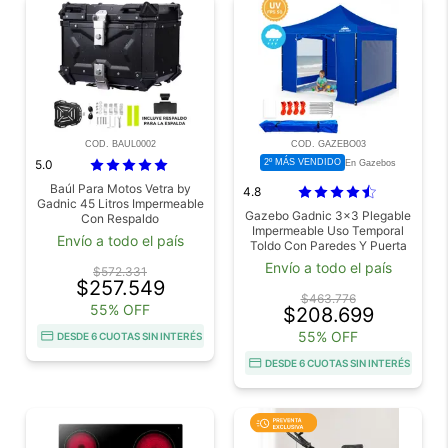
COD. BAUL0002
COD. GAZEBO03
5.0
2º MÁS VENDIDO
En Gazebos
Baúl Para Motos Vetra by
4.8
Gadnic 45 Litros Impermeable
Gazebo Gadnic 3x3 Plegable
Con Respaldo
Impermeable Uso Temporal
Envío a todo el país
Toldo Con Paredes Y Puerta
Cierre Relampago
Envío a todo el país
$572.331
$257.549
$463.776
55% OFF
$208.699
55% OFF
DESDE 6 CUOTAS SIN INTERÉS
DESDE 6 CUOTAS SIN INTERÉS