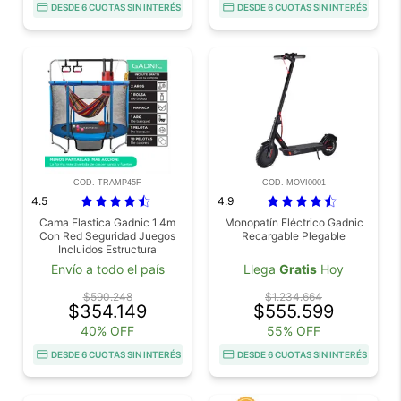
DESDE 6 CUOTAS SIN INTERÉS
DESDE 6 CUOTAS SIN INTERÉS
COD. TRAMP45F
COD. MOVI0001
4.5
4.9
Cama Elastica Gadnic 1.4m
Monopatín Eléctrico Gadnic
Con Red Seguridad Juegos
Recargable Plegable
Incluidos Estructura
Galvanizada Hasta 100kg
Envío a todo el país
Llega
Gratis
Hoy
Interior
$590.248
$1.234.664
$354.149
$555.599
40% OFF
55% OFF
DESDE 6 CUOTAS SIN INTERÉS
DESDE 6 CUOTAS SIN INTERÉS