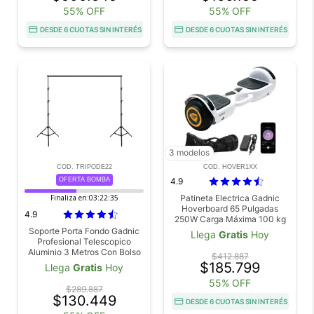
55% OFF
55% OFF
DESDE 6 CUOTAS SIN INTERÉS
DESDE 6 CUOTAS SIN INTERÉS
3 modelos
COD. TRIPODE22
COD. HOVER1XX
OFERTA BOMBA
4.9
Finaliza en:
03:22:34
Patineta Electrica Gadnic
Hoverboard 65 Pulgadas
4.9
250W Carga Máxima 100 kg
Autonomía 6-8 km Batería
Soporte Porta Fondo Gadnic
Llega
Gratis
Hoy
Litio 1,8Ah
Profesional Telescopico
Aluminio 3 Metros Con Bolso
$412.887
$185.799
Llega
Gratis
Hoy
55% OFF
$289.887
$130.449
DESDE 6 CUOTAS SIN INTERÉS