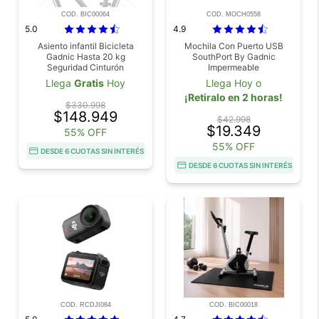
COD. BIC00064
COD. MOCH0558
5.0
4.9
Asiento infantil Bicicleta
Mochila Con Puerto USB
Gadnic Hasta 20 kg
SouthPort By Gadnic
Seguridad Cinturón
Impermeable
Llega
Gratis
Hoy
Llega Hoy o
¡Retiralo en 2 horas!
$330.998
$148.949
$42.998
$19.349
55% OFF
55% OFF
DESDE 6 CUOTAS SIN INTERÉS
DESDE 6 CUOTAS SIN INTERÉS
COD. RCDJI084
COD. BIC00018