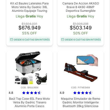
Kit x2 Baules Laterales Para
Camara De Accion AKASO
Moto Vetra By Gadnic 38L
Brave 8 4K60 48MP
Aluminio Equipaje Touring
Deportiva Sumergible
Universal
Llega
Gratis
Hoy
Llega
Gratis
Hoy
$1.504.331
$1.006.298
$676.949
$503.149
55% OFF
50% OFF
DESDE 6 CUOTAS SIN INTERÉS
DESDE 6 CUOTAS SIN INTERÉS
COD. BAUL0004
COD. FITNES404
4.8
4.9
Baúl Top Case 65L Para Moto
Maquina Simulador de Remo
Vetra By Gadnic Trasero
Gadnic Monitor Inteligente
Aluminio Porta Casco
Bluetooth 28kg Silenciosa