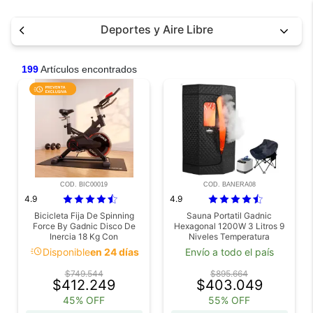
Deportes y Aire Libre
199
Artículos encontrados
COD. BIC00019
COD. BANERA08
4.9
4.9
Bicicleta Fija De Spinning
Sauna Portatil Gadnic
Force By Gadnic Disco De
Hexagonal 1200W 3 Litros 9
Inercia 18 Kg Con
Niveles Temperatura
Amortiguador Display LCD
Temporizador 99 Min 220V
acute
Disponible
en 24 días
Envío a todo el país
Asiento Antiprostático
Con Silla Plegable Control
Remoto
$749.544
$895.664
$412.249
$403.049
45% OFF
55% OFF