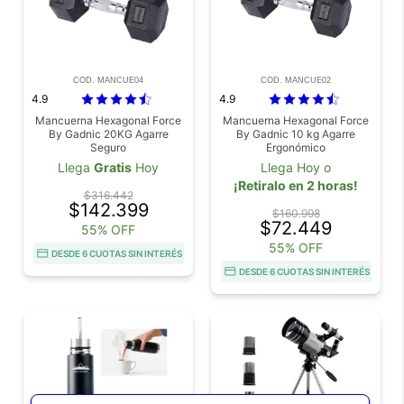
COD. MANCUE04
COD. MANCUE02
4.9
4.9
Mancuerna Hexagonal Force
Mancuerna Hexagonal Force
By Gadnic 20KG Agarre
By Gadnic 10 kg Agarre
Seguro
Ergonómico
Llega
Gratis
Hoy
Llega Hoy o
¡Retiralo en 2 horas!
$316.442
$142.399
$160.998
$72.449
55% OFF
55% OFF
DESDE 6 CUOTAS SIN INTERÉS
DESDE 6 CUOTAS SIN INTERÉS