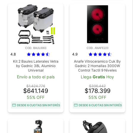
COD. BAUL0003
COD. ANAFE223
4.8
4.9
Kit 2 Baules Laterales Vetra
Anafe Vitroceramico Cuk By
by Gadnic 38L Aluminio
Gadnic 2 Hornallas 3000W
Universal
Control Tactil 9 Niveles
Temporizador Bloqueo Infantil
Envío a todo el país
Llega
Gratis
Hoy
$1.424.776
$396.442
$641.149
$178.399
55% OFF
55% OFF
DESDE 6 CUOTAS SIN INTERÉS
DESDE 6 CUOTAS SIN INTERÉS