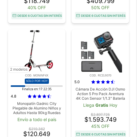
$118.749
$409.799
40% OFF
50% OFF
DESDE 6 CUOTAS SIN INTERÉS
DESDE 6 CUOTAS SIN INTERÉS
2 modelos
COD. MONINF4X
COD. RCDJI070
SÓLO POR HOY
5.0
Finaliza en:
17:22:34
Cámara De Acción DJI Osmo
Action 5 Pro Pack Aventura
4.8
4K Con Sensor 1/1.3" Batería
Aumentada A 12h Con 3
Monopatín Gadnic City
Llega
Gratis
Hoy
Baterías, Estabilización, 2
Plegable de Alumino Niños y
Pantallas Táctiles OLED
Adultos Hasta 90kg Ruedas
$2.897.725
200mm
$1.593.749
Envío a todo el país
45% OFF
$219.362
$120.649
DESDE 6 CUOTAS SIN INTERÉS