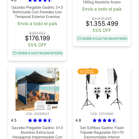
160kg Aluminio Acero
Resistente Asiento Ajustable
Gazebo Plegable Gadnic 3x3
Envío a todo el país
Reforzado Con Paredes Uso
Temporal Exterior Eventos
$3.012.220
Playa Jardin
$1.355.499
Envío a todo el país
55% OFF
$391.553
$176.199
DESDE 6 CUOTAS SIN INTERÉS
55% OFF
DESDE 6 CUOTAS SIN INTERÉS
COD. GAZEBO12
COD. FOTO0040
4.5
4.8
Gazebo Plegable Gadnic 3x3
Set Softbox Gadnic Flash
Aluminio Estructura
Trípode Regulable 50x70
Hexagonal Impermeable Con
Desmontable Interior