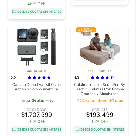
45% OFF
DESDE 6 CUOTAS SIN INTERÉS
COD. RCDJI088
COD. CAMP0147
5.0
4.9
Camara Deportiva DJI Osmo
Colchón Inflable SouthPort By
Action 6 Combo Aventura
Gadnic 2 Plazas Con Bomba
Eléctrica y Almohadas
Camping
acute
Llega
Gratis
Hoy
Disponible
en 44 días
$2.845.998
$351.816
$1.707.599
$193.499
40% OFF
45% OFF
DESDE 6 CUOTAS SIN INTERÉS
DESDE 6 CUOTAS SIN INTERÉS