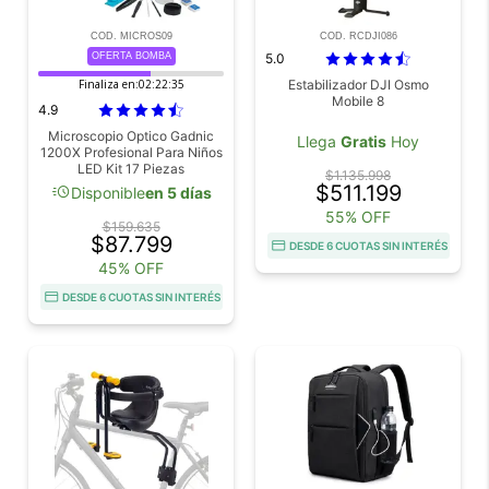
COD. MICROS09
COD. RCDJI086
OFERTA BOMBA
5.0
Finaliza en:
02:22:34
Estabilizador DJI Osmo
Mobile 8
4.9
Microscopio Optico Gadnic
Llega
Gratis
Hoy
1200X Profesional Para Niños
LED Kit 17 Piezas
$1.135.998
$511.199
acute
Disponible
en 5 días
55% OFF
$159.635
$87.799
DESDE 6 CUOTAS SIN INTERÉS
45% OFF
DESDE 6 CUOTAS SIN INTERÉS