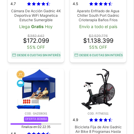
4.7
4.5
Cámara De Acción Gadnic 4K
Aparato Enfriado de Agua
Deportiva WiFi Magnetica
Chiller South Port Gadnic
Estuche Sumergible
Crioterapia Baños Frios
Llega
Gratis
Hoy
Envío a todo el país
$382.442
$2.529.776
$172.099
$1.138.399
55% OFF
55% OFF
DESDE 6 CUOTAS SIN INTERÉS
DESDE 6 CUOTAS SIN INTERÉS
COD. GAZEBO01
COD. FITNES11
OFERTA BOMBA
4.9
Finaliza en:
02:22:34
Bicicleta Fija de Aire Gadnic
Air Bike 8 Programas Hasta
4.8