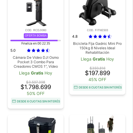
COD. RCDJI060
COD. FITNES03
OFERTA BOMBA
4.8
Finaliza en:
00:22:34
Bicicleta Fija Gadnic Mini Pro
150kg 8 Niveles Ideal
5.0
Rehabilitación
Cámara De Video DJI Osmo
Llega
Gratis
Hoy
Pocket 3 Combo Para
Creadores CMOS 1", Vídeo
$359.816
4K120 fps, Estabilización En 3
$197.899
Llega
Gratis
Hoy
Ejes, Enfoque Rápido,
45% OFF
Seguimiento De
$3.597.398
Caras/Objetivos, Incluye
$1.798.699
DESDE 6 CUOTAS SIN INTERÉS
Micrófono
50% OFF
DESDE 6 CUOTAS SIN INTERÉS