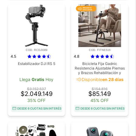
COD. RCDJI089
COD. FITNES16
4.5
4.8
Estabilizador DJI RS 5
Bicicleta Fija Gadnic
Resistencia Ajustable Piernas
y Brazos Rehabilitación y
Cardio
acute
Llega
Gratis
Hoy
Disponible
en 28 días
$3.152.537
$154.816
$2.049.149
$85.149
35% OFF
45% OFF
DESDE 6 CUOTAS SIN INTERÉS
DESDE 6 CUOTAS SIN INTERÉS