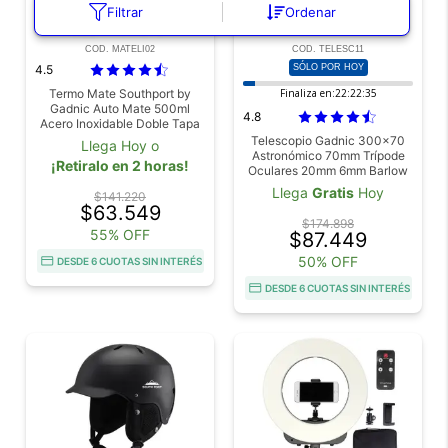
Filtrar
Ordenar
COD. MATELI02
COD. TELESC11
4.5
SÓLO POR HOY
Termo Mate Southport by
Finaliza en:
22:22:34
Gadnic Auto Mate 500ml
4.8
Acero Inoxidable Doble Tapa
Telescopio Gadnic 300x70
Llega Hoy o
Astronómico 70mm Trípode
¡Retiralo en 2 horas!
Oculares 20mm 6mm Barlow
x3
Llega
Gratis
Hoy
$141.220
$63.549
$174.898
55% OFF
$87.449
50% OFF
DESDE 6 CUOTAS SIN INTERÉS
DESDE 6 CUOTAS SIN INTERÉS