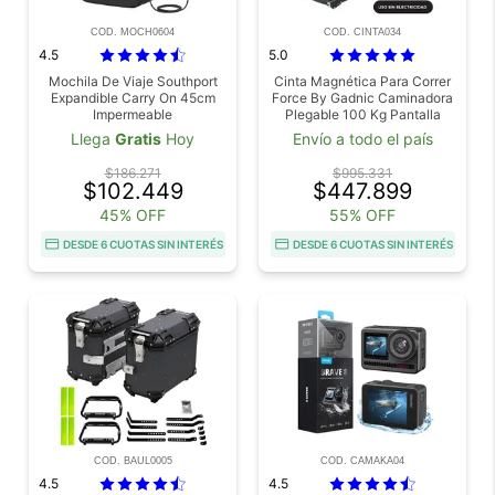
COD. MOCH0604
COD. CINTA034
4.5
5.0
Mochila De Viaje Southport
Cinta Magnética Para Correr
Expandible Carry On 45cm
Force By Gadnic Caminadora
Impermeable
Plegable 100 Kg Pantalla
Digital Con Soporte Para
Llega
Gratis
Hoy
Envío a todo el país
Abdominales
$186.271
$995.331
$102.449
$447.899
45% OFF
55% OFF
DESDE 6 CUOTAS SIN INTERÉS
DESDE 6 CUOTAS SIN INTERÉS
COD. BAUL0005
COD. CAMAKA04
4.5
4.5