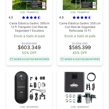
COD. TRAMPF12
COD. TRAMPF10
4.5
4.9
Cama Elástica Gadnic 365cm
Cama Elástica Gadnic 306 cm
12 ft Trampolin Con Red de
Con Red de Seguridad
Seguridad Y Escalera
Reforzada 10 Ft
Estructura Acero
Envío a todo el país
Envío a todo el país
$1.206.698
$1.064.362
$603.349
$585.399
50% OFF
45% OFF
DESDE 6 CUOTAS SIN INTERÉS
DESDE 6 CUOTAS SIN INTERÉS
COD. MCDEP021
COD. BANERA07