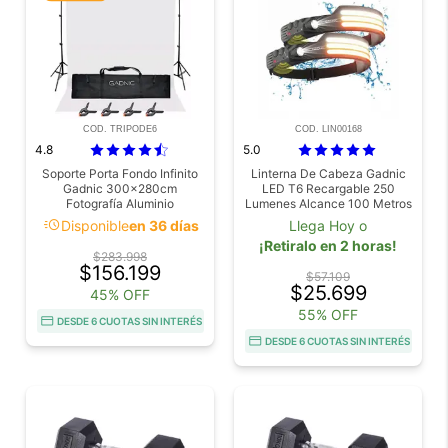
COD. TRIPODE6
COD. LIN00168
4.8
5.0
Soporte Porta Fondo Infinito
Linterna De Cabeza Gadnic
Gadnic 300x280cm
LED T6 Recargable 250
Fotografía Aluminio
Lumenes Alcance 100 Metros
Telescópico Ajustable Bolso
USB IPX4 Bateria 18650
acute
Disponible
en 36 días
Llega Hoy o
¡Retiralo en 2 horas!
$283.998
$156.199
$57.109
$25.699
45% OFF
55% OFF
DESDE 6 CUOTAS SIN INTERÉS
DESDE 6 CUOTAS SIN INTERÉS