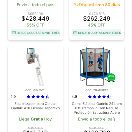
Paredes Ventanas PVC Bolso
Reflectivo Fotografia + Bolsa
acute
Envío a todo el país
Disponible
en 30 días
Transporte Eventos Exterior
Transporte
$952.109
$476.816
$428.449
$262.249
55% OFF
45% OFF
DESDE 6 CUOTAS SIN INTERÉS
DESDE 6 CUOTAS SIN INTERÉS
COD. GIM00011
COD. TRAMPFT8
4.9
4.9
Estabilizador para Celular
Cama Elástica Gadnic 244 cm
Gadnic A10 Gimbal Deportivo
8 ft Trampolin Con Red De
Protección Estructura Acero
Llega
Gratis
Hoy
Envío a todo el país
$197.915
$819.598