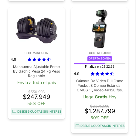
COD. MANCUE07
COD. RCDJI059
4.9
OFERTA BOMBA
Mancuerna Ajustable Force
Finaliza en:
02:22:34
By Gadnic Pesa 24 kg Peso
4.9
Regulable
Cámara De Video DJI Osmo
Envío a todo el país
Pocket 3 Combo Estándar
CMOS 1", Vídeo 4K120 fps,
$550.998
Estabilización En 3 Ejes,
$247.949
Llega
Gratis
Hoy
Enfoque Rápido, Seguimiento
55% OFF
De Caras/Objetivos, Pantalla
$2.575.598
Táctil Giratoria De 2"
$1.287.799
DESDE 6 CUOTAS SIN INTERÉS
50% OFF
DESDE 6 CUOTAS SIN INTERÉS