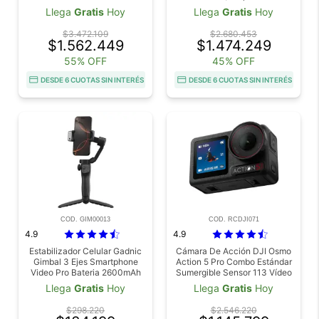
Campo De Visión Amplio De
Llega
Gratis
Hoy
Llega
Gratis
Hoy
143°, Cámara Magnética POV
$3.472.109
$2.680.453
$1.562.449
$1.474.249
55% OFF
45% OFF
DESDE 6 CUOTAS SIN INTERÉS
DESDE 6 CUOTAS SIN INTERÉS
COD. GIM00013
COD. RCDJI071
4.9
4.9
Estabilizador Celular Gadnic
Cámara De Acción DJI Osmo
Gimbal 3 Ejes Smartphone
Action 5 Pro Combo Estándar
Video Pro Bateria 2600mAh
Sumergible Sensor 113 Vídeo
4K120 fps Seguimiento De
Llega
Gratis
Hoy
Llega
Gratis
Hoy
Objetivos Estabilización 2
Pantallas Táctiles OLED
$298.220
$2.546.220