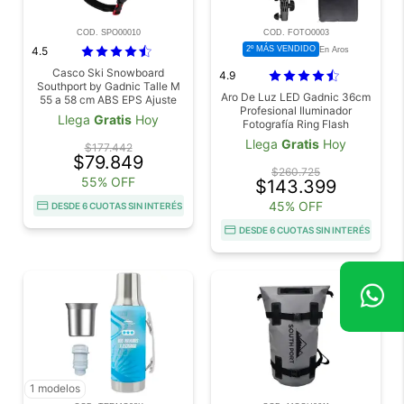
COD. SPO00010
COD. FOTO0003
4.5
2º MÁS VENDIDO
En Aros
Casco Ski Snowboard
4.9
Southport by Gadnic Talle M
Aro De Luz LED Gadnic 36cm
55 a 58 cm ABS EPS Ajuste
Profesional Iluminador
360
Llega
Gratis
Hoy
Fotografía Ring Flash
Llega
Gratis
Hoy
$177.442
$79.849
$260.725
55% OFF
$143.399
45% OFF
DESDE 6 CUOTAS SIN INTERÉS
DESDE 6 CUOTAS SIN INTERÉS
1 modelos