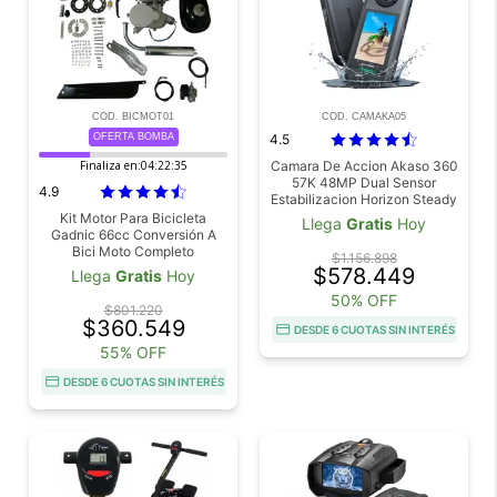
COD. BICMOT01
COD. CAMAKA05
OFERTA BOMBA
4.5
Finaliza en:
04:22:34
Camara De Accion Akaso 360
57K 48MP Dual Sensor
4.9
Estabilizacion Horizon Steady
WiFi Bluetooth Pantalla Tactil
Kit Motor Para Bicicleta
Llega
Gratis
Hoy
Gadnic 66cc Conversión A
Bici Moto Completo
$1.156.898
$578.449
Llega
Gratis
Hoy
50% OFF
$801.220
$360.549
DESDE 6 CUOTAS SIN INTERÉS
55% OFF
DESDE 6 CUOTAS SIN INTERÉS