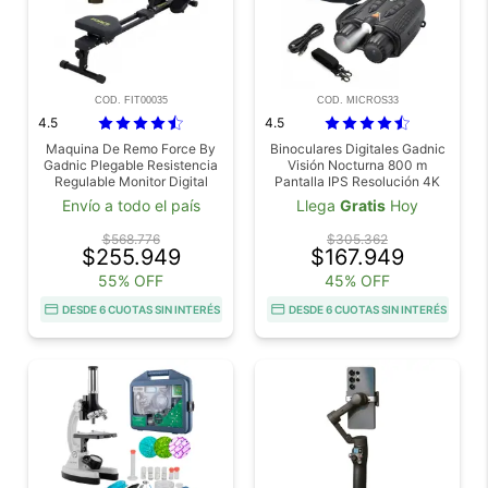
COD. FIT00035
COD. MICROS33
4.5
4.5
Maquina De Remo Force By
Binoculares Digitales Gadnic
Gadnic Plegable Resistencia
Visión Nocturna 800 m
Regulable Monitor Digital
Pantalla IPS Resolución 4K
Pedales Antideslizantes
Envío a todo el país
Llega
Gratis
Hoy
$568.776
$305.362
$255.949
$167.949
55% OFF
45% OFF
DESDE 6 CUOTAS SIN INTERÉS
DESDE 6 CUOTAS SIN INTERÉS