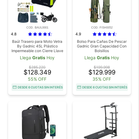
COD. BAUL0001
COD. FISH0052
4.8
4.9
Baúl Trasero para Moto Vetra
Bolso Para Cañas De Pescar
By Gadnic 45L Plástico
Gadnic Gran Capacidad Con
Impermeable con Cierre Llave
Bolsillos
Llega
Gratis
Hoy
Llega
Gratis
Hoy
$285.220
$199.998
$128.349
$129.999
55% OFF
35% OFF
DESDE 6 CUOTAS SIN INTERÉS
DESDE 6 CUOTAS SIN INTERÉS