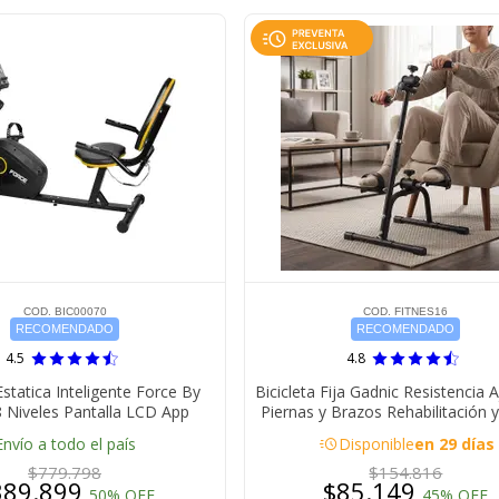
COD. BIC00070
COD. FITNES16
RECOMENDADO
RECOMENDADO
4.5
4.8
Estatica Inteligente Force By
Bicicleta Fija Gadnic Resistencia 
8 Niveles Pantalla LCD App
Piernas y Brazos Rehabilitación 
acute
Envío a todo el país
Disponible
en 29 días
$779.798
$154.816
389.899
$85.149
50% OFF
45% OFF