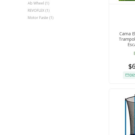
Ab Wheel (1)
REVOFLEX (1)
Motor Faste (1)
Cama El
Trampol
Esc
$
DE