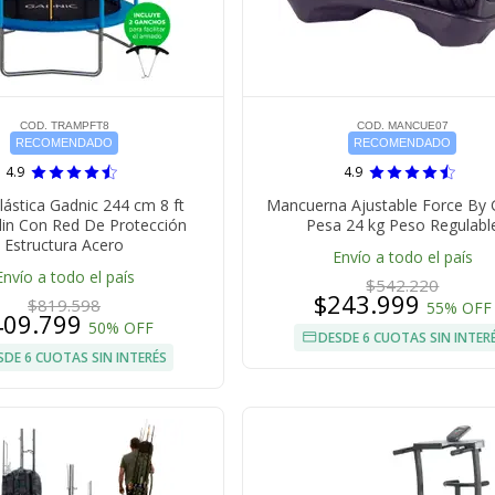
COD. TRAMPFT8
COD. MANCUE07
RECOMENDADO
RECOMENDADO
4.9
4.9
ástica Gadnic 244 cm 8 ft
Mancuerna Ajustable Force By 
in Con Red De Protección
Pesa 24 kg Peso Regulabl
Estructura Acero
Envío a todo el país
Envío a todo el país
$542.220
$243.999
$819.598
55% OFF
409.799
50% OFF
DESDE 6 CUOTAS SIN INTER
SDE 6 CUOTAS SIN INTERÉS