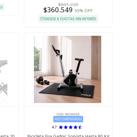
$801.220
ÉS
$360.549
55% OFF
DESDE 6 CUOTAS SIN INTERÉS
COD. BIC00018
RECOMENDADO
4.7
Hasta 20
Bicicleta Fija Gadnic Soporta Hasta 80 Kg