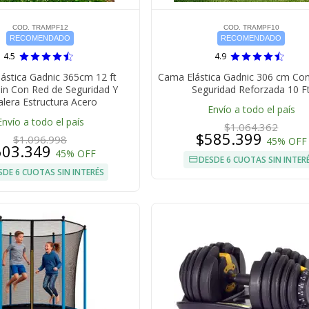
COD. TRAMPF12
COD. TRAMPF10
RECOMENDADO
RECOMENDADO
4.5
4.9
ástica Gadnic 365cm 12 ft
Cama Elástica Gadnic 306 cm Co
in Con Red de Seguridad Y
Seguridad Reforzada 10 F
alera Estructura Acero
Envío a todo el país
Envío a todo el país
$1.064.362
$585.399
$1.096.998
45% OFF
603.349
45% OFF
DESDE 6 CUOTAS SIN INTER
SDE 6 CUOTAS SIN INTERÉS