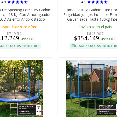
4.9
4.5
ja De Spinning Force By Gadnic
Cama Elastica Gadnic 1.4m Co
ercia 18 Kg Con Amortiguador
Seguridad Juegos Incluidos Estr
LCD Asiento Antiprostático
Galvanizada Hasta 100kg Inte
Disponible
en 28 días
Envío a todo el país
$749.544
$643.907
412.249
$354.149
45% OFF
45% OFF
SDE 6 CUOTAS SIN INTERÉS
DESDE 6 CUOTAS SIN INTER