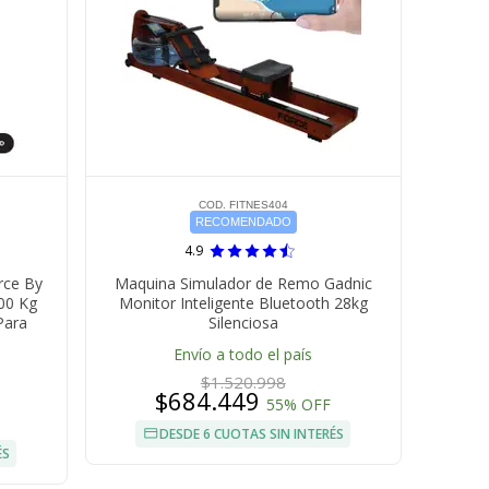
COD. FITNES404
RECOMENDADO
4.9
rce By
Maquina Simulador de Remo Gadnic
00 Kg
Monitor Inteligente Bluetooth 28kg
Para
Silenciosa
Envío a todo el país
$1.520.998
$684.449
55% OFF
DESDE 6 CUOTAS SIN INTERÉS
ÉS