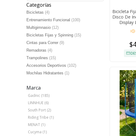
Categorías
Bicicleta Fi
Bicicletas
(4)
Disco De In
Entrenamiento Funcional
(100)
Display 
Multigimnasio
(12)
acute
Bicicletas Fijas y Spinning
(15)
$
Cintas para Correr
(9)
Remadoras
(4)
DE
Trampolines
(15)
Accesorios Deportivos
(102)
Mochilas Hidratantes
(1)
Marca
Gadnic (185)
LINNHUE (6)
South Port (2)
Riding Tribe (1)
MENAT (1)
Cucyma (1)