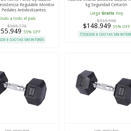
esistencia Regulable Monitor
kg Seguridad Cinturón
l Pedales Antideslizantes
Llega
Gratis
Hoy
Envío a todo el país
$330.998
$148.949
$568.776
55% OFF
255.949
55% OFF
DESDE 6 CUOTAS SIN INTER
SDE 6 CUOTAS SIN INTERÉS
COD. MANCUE05
COD. MANCUE04