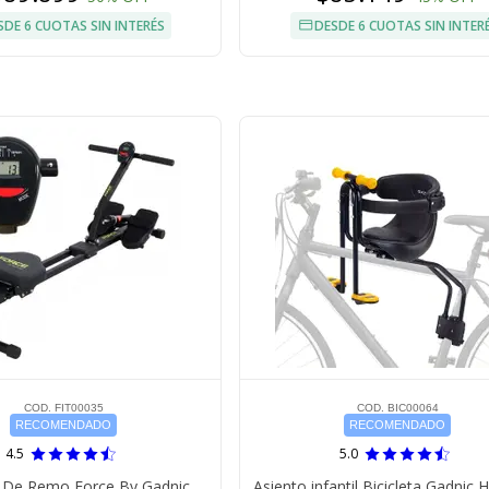
SDE 6 CUOTAS SIN INTERÉS
DESDE 6 CUOTAS SIN INTER
COD. FIT00035
COD. BIC00064
RECOMENDADO
RECOMENDADO
4.5
5.0
 De Remo Force By Gadnic
Asiento infantil Bicicleta Gadnic 