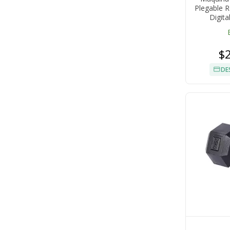
Plegable R
Digita
$
DE