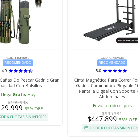
COD. FISH0052
COD. CINTA034
RECOMENDADO
RECOMENDADO
4.9
5.0
 Cañas De Pescar Gadnic Gran
Cinta Magnética Para Correr Fo
pacidad Con Bolsillos
Gadnic Caminadora Plegable 1
Pantalla Digital Con Soporte 
Llega
Gratis
Hoy
Abdominales
$199.998
Envío a todo el país
129.999
35% OFF
$995.331
$447.899
SDE 6 CUOTAS SIN INTERÉS
55% OFF
DESDE 6 CUOTAS SIN INTER