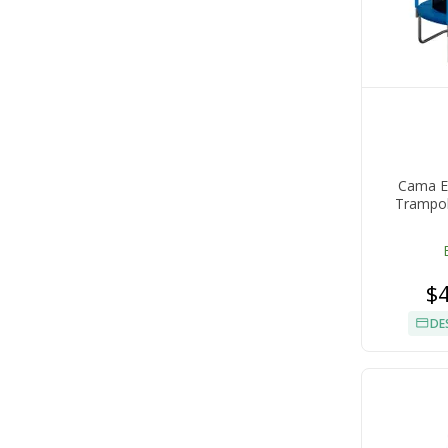
Cama El
Trampol
$
DE