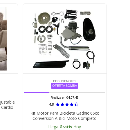
COD. BICMOT01
OFERTA BOMBA
Finaliza en:
04:07:48
Ajustable
4.9
y Cardio
Kit Motor Para Bicicleta Gadnic 66cc
Conversión A Bici Moto Completo
Llega
Gratis
Hoy