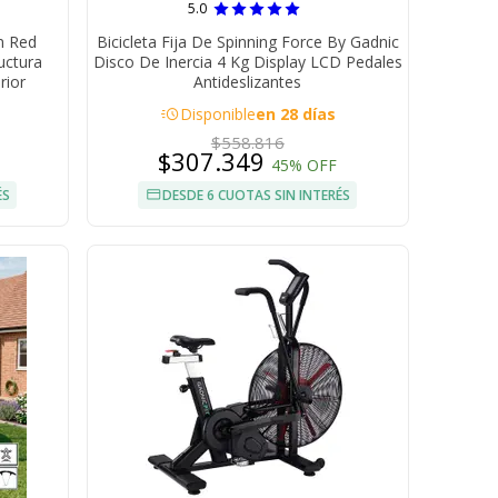
5.0
n Red
Bicicleta Fija De Spinning Force By Gadnic
uctura
Disco De Inercia 4 Kg Display LCD Pedales
rior
Antideslizantes
acute
Disponible
en 28 días
$558.816
$307.349
45% OFF
ÉS
DESDE 6 CUOTAS SIN INTERÉS