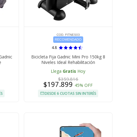
COD. FITNES03
RECOMENDADO
4.8
Gadnic
Bicicleta Fija Gadnic Mini Pro 150kg 8
e
Niveles Ideal Rehabilitación
Llega
Gratis
Hoy
$359.816
$197.899
45% OFF
ÉS
DESDE 6 CUOTAS SIN INTERÉS