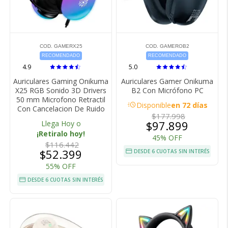
COD. GAMERX25
COD. GAMEROB2
RECOMENDADO
RECOMENDADO
4.9
5.0
Auriculares Gaming Onikuma
Auriculares Gamer Onikuma
X25 RGB Sonido 3D Drivers
B2 Con Micrófono PC
50 mm Microfono Retractil
acute
Disponible
en 72 días
Con Cancelacion De Ruido
$177.998
$97.899
Llega Hoy o
¡Retiralo hoy!
45% OFF
$116.442
$52.399
DESDE 6 CUOTAS SIN INTERÉS
55% OFF
DESDE 6 CUOTAS SIN INTERÉS