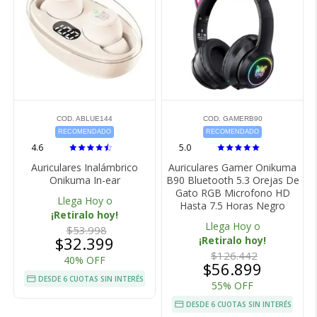
COD. ABLUE144
COD. GAMERB90
RECOMENDADO
RECOMENDADO
4.6
5.0
Auriculares Inalámbrico
Auriculares Gamer Onikuma
Onikuma In-ear
B90 Bluetooth 5.3 Orejas De
Gato RGB Microfono HD
Llega Hoy o
Hasta 7.5 Horas Negro
¡Retiralo hoy!
Llega Hoy o
$53.998
$32.399
¡Retiralo hoy!
$126.442
40% OFF
$56.899
DESDE 6 CUOTAS SIN INTERÉS
55% OFF
DESDE 6 CUOTAS SIN INTERÉS