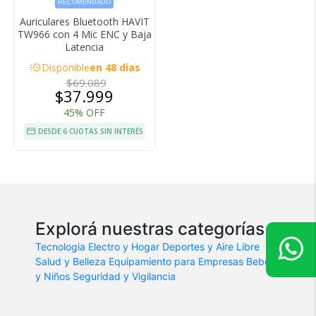
RECOMENDADO
Auriculares Bluetooth HAVIT
TW966 con 4 Mic ENC y Baja
Latencia
acute
Disponible
en 48 días
$69.089
$37.999
45% OFF
DESDE 6 CUOTAS SIN INTERÉS
Explorá nuestras categorías
Tecnologia
Electro y Hogar
Deportes y Aire Libre
Salud y Belleza
Equipamiento para Empresas
Bebes
y Niños
Seguridad y Vigilancia