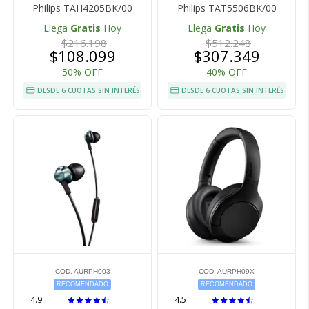
Philips TAH4205BK/00
Philips TAT5506BK/00
Llega
Gratis
Hoy
Llega
Gratis
Hoy
$216.198
$512.248
$108.099
$307.349
50% OFF
40% OFF
DESDE 6 CUOTAS SIN INTERÉS
DESDE 6 CUOTAS SIN INTERÉS
COD. AURPH003
COD. AURPH09X
RECOMENDADO
RECOMENDADO
4.9
4.5