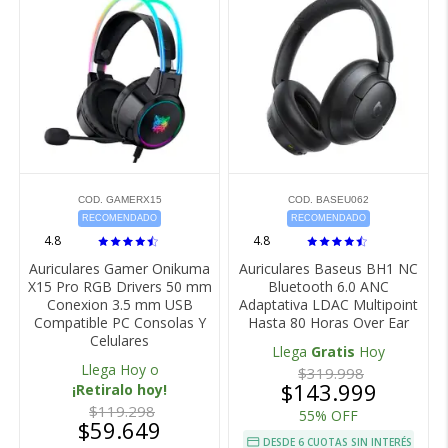
COD. GAMERX15
COD. BASEU062
RECOMENDADO
RECOMENDADO
4.8
4.8
Auriculares Gamer Onikuma
Auriculares Baseus BH1 NC
X15 Pro RGB Drivers 50 mm
Bluetooth 6.0 ANC
Conexion 3.5 mm USB
Adaptativa LDAC Multipoint
Compatible PC Consolas Y
Hasta 80 Horas Over Ear
Celulares
Llega
Gratis
Hoy
Llega Hoy o
$319.998
$143.999
¡Retiralo hoy!
$119.298
55% OFF
$59.649
DESDE 6 CUOTAS SIN INTERÉS