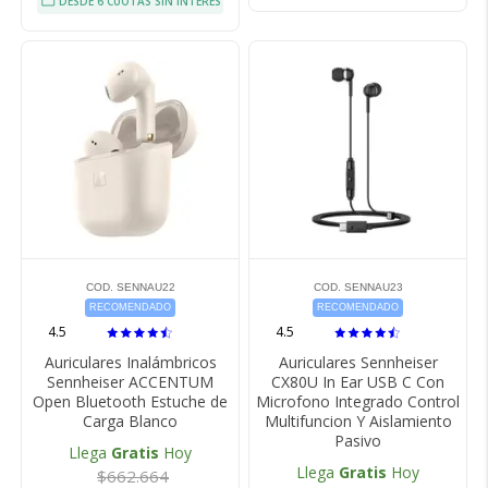
DESDE 6 CUOTAS SIN INTERÉS
COD. SENNAU22
COD. SENNAU23
RECOMENDADO
RECOMENDADO
4.5
4.5
Auriculares Inalámbricos
Auriculares Sennheiser
Sennheiser ACCENTUM
CX80U In Ear USB C Con
Open Bluetooth Estuche de
Microfono Integrado Control
Carga Blanco
Multifuncion Y Aislamiento
Pasivo
Llega
Gratis
Hoy
Llega
Gratis
Hoy
$662.664