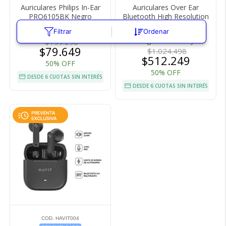
Auriculares Philips In-Ear
Auriculares Over Ear
PRO6105BK Negro
Bluetooth High Resolution
Philips TAH8506BK/00
Llega
Gratis
Hoy
Filtrar
Ordenar
Llega
Gratis
Hoy
$159.298
$79.649
$1.024.498
$512.249
50% OFF
50% OFF
DESDE 6 CUOTAS SIN INTERÉS
DESDE 6 CUOTAS SIN INTERÉS
COD. HAVIT004