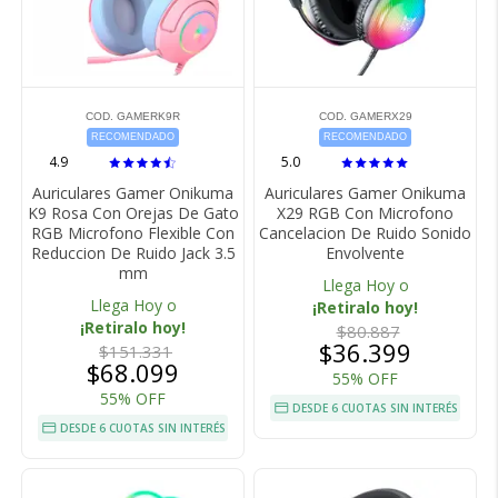
COD. GAMERK9R
COD. GAMERX29
RECOMENDADO
RECOMENDADO
4.9
5.0
Auriculares Gamer Onikuma
Auriculares Gamer Onikuma
K9 Rosa Con Orejas De Gato
X29 RGB Con Microfono
RGB Microfono Flexible Con
Cancelacion De Ruido Sonido
Reduccion De Ruido Jack 3.5
Envolvente
mm
Llega Hoy o
Llega Hoy o
¡Retiralo hoy!
¡Retiralo hoy!
$80.887
$36.399
$151.331
$68.099
55% OFF
55% OFF
DESDE 6 CUOTAS SIN INTERÉS
DESDE 6 CUOTAS SIN INTERÉS