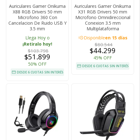
Auriculares Gamer Onikuma
Auriculares Gamer Onikuma
X88 RGB Drivers 50 mm
X31 RGB Drivers 50 mm
Microfono 360 Con
Microfono Omnidireccional
Cancelacion De Ruido USB Y
Conexion 3.5 mm
3.5 mm
Multiplataforma
acute
Llega Hoy o
Disponible
en 15 días
¡Retiralo hoy!
$80.544
$44.299
$103.798
$51.899
45% OFF
50% OFF
DESDE 6 CUOTAS SIN INTERÉS
DESDE 6 CUOTAS SIN INTERÉS