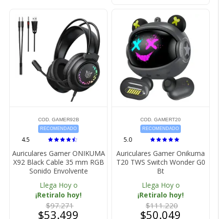
COD. GAMER92B
COD. GAMERT20
RECOMENDADO
RECOMENDADO
4.5
5.0
Auriculares Gamer ONIKUMA
Auriculares Gamer Onikuma
X92 Black Cable 35 mm RGB
T20 TWS Switch Wonder G0
Sonido Envolvente
Bt
Llega Hoy o
Llega Hoy o
¡Retiralo hoy!
¡Retiralo hoy!
$97.271
$111.220
$53.499
$50.049