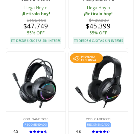
Llega Hoy o
Llega Hoy o
¡Retiralo hoy!
¡Retiralo hoy!
$106.109
$100.887
$47.749
$45.399
55% OFF
55% OFF
DESDE 6 CUOTAS SIN INTERÉS
DESDE 6 CUOTAS SIN INTERÉS
COD. GAMERX88
COD. GAMERX31
RECOMENDADO
RECOMENDADO
4.5
4.8