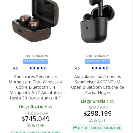
COD. SENNAU28
COD. SENNAU21
RECOMENDADO
RECOMENDADO
4.5
4.5
Auriculares Sennheiser
Auriculares Inalámbricos
Momentum True Wireless 4
Sennheiser ACCENTUM
Cobre Bluetooth 5.4
Open Bluetooth Estuche de
Multipunto ANC Adaptativa
Carga Negro
Hasta 30 Horas Audio Hi Fi
Llega
Gratis
Hoy
Llega
Gratis
Hoy
$662.664
$298.199
$1.655.664
$745.049
55% OFF
55% OFF
DESDE 6 CUOTAS SIN INTERÉS