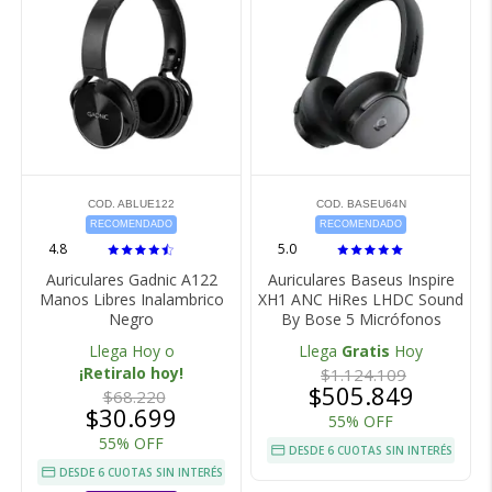
COD. ABLUE122
COD. BASEU64N
RECOMENDADO
RECOMENDADO
4.8
5.0
Auriculares Gadnic A122
Auriculares Baseus Inspire
Manos Libres Inalambrico
XH1 ANC HiRes LHDC Sound
Negro
By Bose 5 Micrófonos
Llega Hoy o
Llega
Gratis
Hoy
¡Retiralo hoy!
$1.124.109
$505.849
$68.220
$30.699
55% OFF
55% OFF
DESDE 6 CUOTAS SIN INTERÉS
DESDE 6 CUOTAS SIN INTERÉS