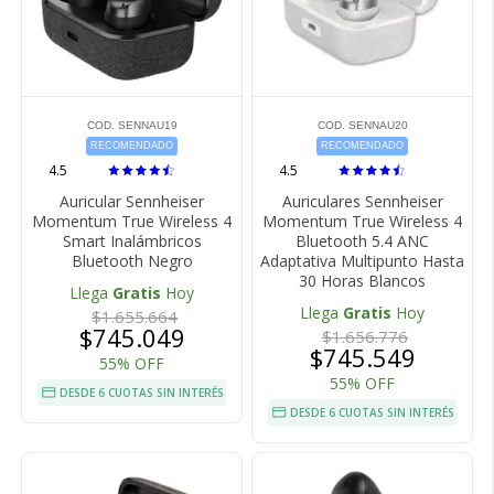
COD. SENNAU19
COD. SENNAU20
RECOMENDADO
RECOMENDADO
4.5
4.5
Auricular Sennheiser
Auriculares Sennheiser
Momentum True Wireless 4
Momentum True Wireless 4
Smart Inalámbricos
Bluetooth 5.4 ANC
Bluetooth Negro
Adaptativa Multipunto Hasta
30 Horas Blancos
Llega
Gratis
Hoy
Llega
Gratis
Hoy
$1.655.664
$745.049
$1.656.776
$745.549
55% OFF
55% OFF
DESDE 6 CUOTAS SIN INTERÉS
DESDE 6 CUOTAS SIN INTERÉS