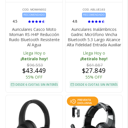
COD. MOMAN002
COD. ABLUE163
RECOMENDADO
RECOMENDADO
4.5
4.8
Auriculares Casco Moto
Auriculares Inalámbricos
Moman RS-H4P Reducción
Gadnic Micrófono Vincha
Ruido Bluetooth Resistente
Bluetooth 5.3 Largo Alcance
Al Agua
Alta Fidelidad Entrada Auxiliar
Llega Hoy o
Llega Hoy o
¡Retiralo hoy!
¡Retiralo hoy!
$96.553
$61.887
$43.449
$27.849
55% OFF
55% OFF
DESDE 6 CUOTAS SIN INTERÉS
DESDE 6 CUOTAS SIN INTERÉS