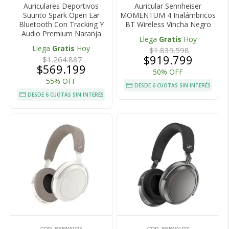
Auriculares Deportivos
Auricular Sennheiser
Suunto Spark Open Ear
MOMENTUM 4 Inalámbricos
Bluetooth Con Tracking Y
BT Wireless Vincha Negro
Audio Premium Naranja
Llega
Gratis
Hoy
Llega
Gratis
Hoy
$1.839.598
$919.799
$1.264.887
$569.199
50% OFF
55% OFF
DESDE 6 CUOTAS SIN INTERÉS
DESDE 6 CUOTAS SIN INTERÉS
COD. SENNAU24
COD. SENNAU27