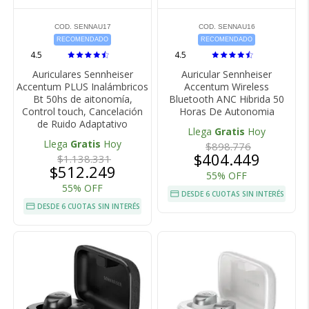
COD. SENNAU17
COD. SENNAU16
RECOMENDADO
RECOMENDADO
4.5
4.5
Auriculares Sennheiser
Auricular Sennheiser
Accentum PLUS Inalámbricos
Accentum Wireless
Bt 50hs de aitonomía,
Bluetooth ANC Hibrida 50
Control touch, Cancelación
Horas De Autonomia
de Ruido Adaptativo
Llega
Gratis
Hoy
Llega
Gratis
Hoy
$898.776
$404.449
$1.138.331
$512.249
55% OFF
55% OFF
DESDE 6 CUOTAS SIN INTERÉS
DESDE 6 CUOTAS SIN INTERÉS