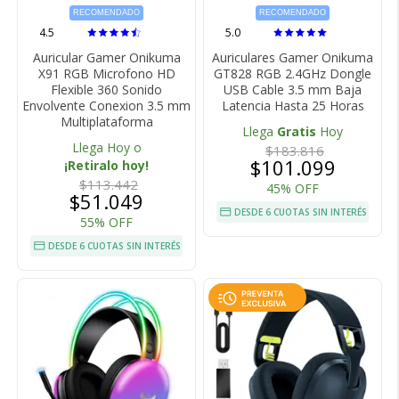
RECOMENDADO
RECOMENDADO
4.5
5.0
Auricular Gamer Onikuma
Auriculares Gamer Onikuma
X91 RGB Microfono HD
GT828 RGB 2.4GHz Dongle
Flexible 360 Sonido
USB Cable 3.5 mm Baja
Envolvente Conexion 3.5 mm
Latencia Hasta 25 Horas
Multiplataforma
Llega
Gratis
Hoy
Llega Hoy o
$183.816
$101.099
¡Retiralo hoy!
$113.442
45% OFF
$51.049
DESDE 6 CUOTAS SIN INTERÉS
55% OFF
DESDE 6 CUOTAS SIN INTERÉS