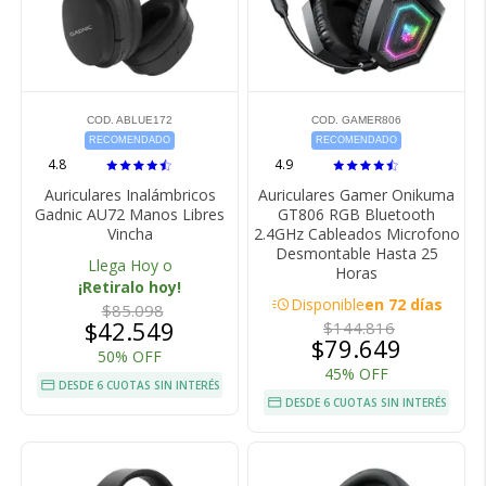
COD. ABLUE172
COD. GAMER806
RECOMENDADO
RECOMENDADO
4.8
4.9
Auriculares Inalámbricos
Auriculares Gamer Onikuma
Gadnic AU72 Manos Libres
GT806 RGB Bluetooth
Vincha
2.4GHz Cableados Microfono
Desmontable Hasta 25
Llega Hoy o
Horas
¡Retiralo hoy!
acute
Disponible
en 72 días
$85.098
$42.549
$144.816
$79.649
50% OFF
45% OFF
DESDE 6 CUOTAS SIN INTERÉS
DESDE 6 CUOTAS SIN INTERÉS