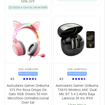
50% OFF
DESDE 6 CUOTAS SIN INTERÉS
COD. GAMEX15R
COD. GAMTX610
RECOMENDADO
RECOMENDADO
4.5
4.5
Auriculares Gamer Onikuma
Auriculares Gamer Onikuma
X15 Pro Rosa Orejas De
TX610 Wireless ANC Dual
Gato RGB Drivers 50 mm
Mic BT 5.4 2.4GHz Baja
Microfono Omnidireccional
Latencia 30 ms IPX4
Over Ear
Llega Hoy o