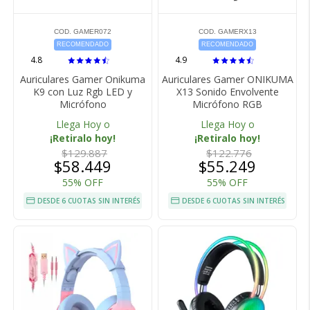
COD. GAMER072
COD. GAMERX13
RECOMENDADO
RECOMENDADO
4.8
4.9
Auriculares Gamer Onikuma
Auriculares Gamer ONIKUMA
K9 con Luz Rgb LED y
X13 Sonido Envolvente
Micrófono
Micrófono RGB
Llega Hoy o
Llega Hoy o
¡Retiralo hoy!
¡Retiralo hoy!
$129.887
$122.776
$58.449
$55.249
55% OFF
55% OFF
DESDE 6 CUOTAS SIN INTERÉS
DESDE 6 CUOTAS SIN INTERÉS