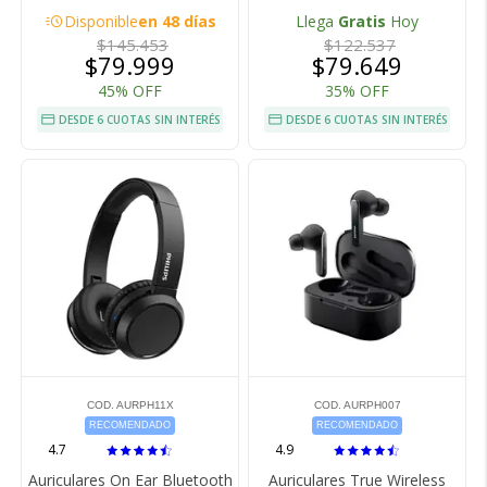
acute
Disponible
en 48 días
Llega
Gratis
Hoy
$145.453
$122.537
$79.999
$79.649
45% OFF
35% OFF
DESDE 6 CUOTAS SIN INTERÉS
DESDE 6 CUOTAS SIN INTERÉS
COD. AURPH11X
COD. AURPH007
RECOMENDADO
RECOMENDADO
4.7
4.9
Auriculares On Ear Bluetooth
Auriculares True Wireless