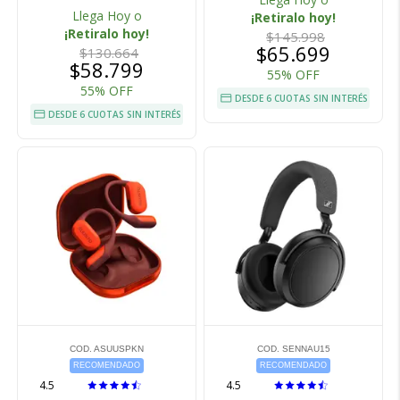
Llega Hoy o
¡Retiralo hoy!
¡Retiralo hoy!
$145.998
$65.699
$130.664
$58.799
55% OFF
55% OFF
DESDE 6 CUOTAS SIN INTERÉS
DESDE 6 CUOTAS SIN INTERÉS
COD. ASUUSPKN
COD. SENNAU15
RECOMENDADO
RECOMENDADO
4.5
4.5