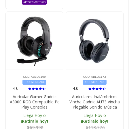
APTO ENVOLTORIO
COD. ABLUE109
COD. ABLUE173
RECOMENDADO
RECOMENDADO
4.8
4.8
Auricular Gamer Gadnic
Auriculares Inalámbricos
A3000 RGB Compatible Pc
Vincha Gadnic AU73 Vincha
Play Consolas
Plegable Sonido Música
Llega Hoy o
Llega Hoy o
¡Retiralo hoy!
¡Retiralo hoy!
$69.998
$113.776