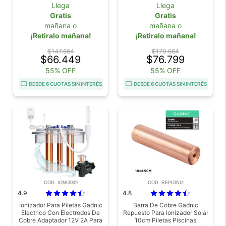
150000 m³
IP68
Llega
Llega
Gratis
Gratis
mañana o
mañana o
¡Retiralo mañana!
¡Retiralo mañana!
$147.664
$170.664
$66.449
$76.799
55% OFF
55% OFF
DESDE 6 CUOTAS SIN INTERÉS
DESDE 6 CUOTAS SIN INTERÉS
COD. IONI0009
COD. REPIONI2
4.9
4.8
Ionizador Para Piletas Gadnic
Barra De Cobre Gadnic
Electrico Con Electrodos De
Repuesto Para Ionizador Solar
Cobre Adaptador 12V 2A Para
10cm Piletas Piscinas