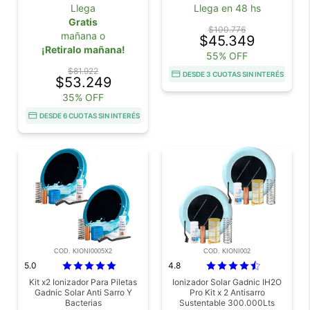
Llega
Llega en 48 hs
Gratis
$100.776
mañana o
$45.349
¡Retiralo mañana!
55% OFF
$81.922
DESDE 3 CUOTAS SIN INTERÉS
$53.249
35% OFF
DESDE 6 CUOTAS SIN INTERÉS
COD. KIONI0005X2
COD. KIONI002
5.0
4.8
Kit x2 Ionizador Para Piletas
Ionizador Solar Gadnic IH2O
Gadnic Solar Anti Sarro Y
Pro Kit x 2 Antisarro
Bacterias
Sustentable 300.000Lts