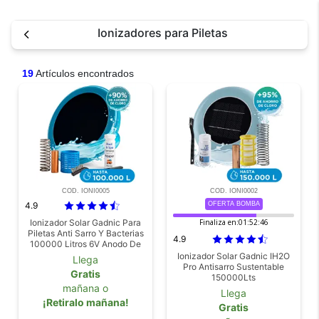
Ionizadores para Piletas
19
Artículos encontrados
COD. IONI0005
COD. IONI0002
4.9
OFERTA BOMBA
Ionizador Solar Gadnic Para
Finaliza en:
01:52:45
Piletas Anti Sarro Y Bacterias
4.9
100000 Litros 6V Anodo De
Cobre Acero Inoxidable
Ionizador Solar Gadnic IH2O
Llega
Pro Antisarro Sustentable
Gratis
150000Lts
mañana o
Llega
¡Retiralo mañana!
Gratis