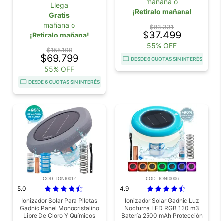
mañana o
Llega
¡Retiralo mañana!
Gratis
mañana o
$83.331
$37.499
¡Retiralo mañana!
55% OFF
$155.109
$69.799
DESDE 6 CUOTAS SIN INTERÉS
55% OFF
DESDE 6 CUOTAS SIN INTERÉS
COD. IONI0012
COD. IONI0006
5.0
4.9
Ionizador Solar Para Piletas
Ionizador Solar Gadnic Luz
Gadnic Panel Monocristalino
Nocturna LED RGB 130 m3
Libre De Cloro Y Químicos
Batería 2500 mAh Protección