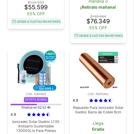
mañana o
$123.553
$55.599
¡Retiralo mañana!
55% OFF
$169.664
$76.349
DESDE 6 CUOTAS SIN INTERÉS
55% OFF
DESDE 6 CUOTAS SIN INTERÉS
COD. IONI0003
COD. REPIONI1
OFERTA BOMBA
4.9
Finaliza en:
02:52:45
Repuesto Para Ionizador Solar
Gadnic Barra de Cobre 8cm
4.9
Ionizador Solar Gadnic L130
Llega
Antisarro Sustentable
Gratis
130000Lts Para Piletas