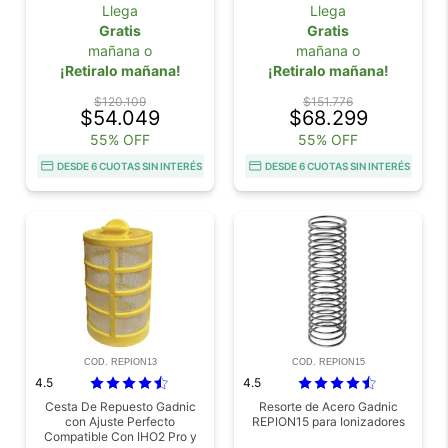
Piscinas
Llega
Llega
Gratis
Gratis
mañana o
mañana o
¡Retiralo mañana!
¡Retiralo mañana!
$120.109
$151.776
$54.049
$68.299
55% OFF
55% OFF
DESDE 6 CUOTAS SIN INTERÉS
DESDE 6 CUOTAS SIN INTERÉS
COD. REPION13
COD. REPION15
4.5
4.5
Cesta De Repuesto Gadnic
Resorte de Acero Gadnic
con Ajuste Perfecto
REPION15 para Ionizadores
Compatible Con IHO2 Pro y