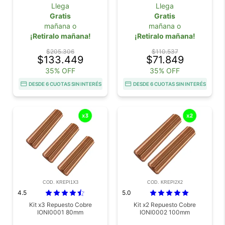
Llega
Llega
Gratis
Gratis
mañana o
mañana o
¡Retiralo mañana!
¡Retiralo mañana!
$205.306
$110.537
$133.449
$71.849
35% OFF
35% OFF
DESDE 6 CUOTAS SIN INTERÉS
DESDE 6 CUOTAS SIN INTERÉS
COD. KREPI1X3
COD. KREPI2X2
4.5
5.0
Kit x3 Repuesto Cobre
Kit x2 Repuesto Cobre
IONI0001 80mm
IONI0002 100mm