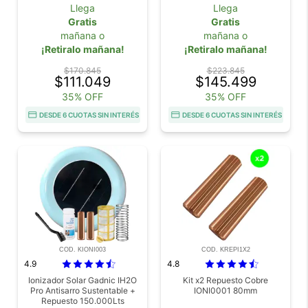
Llega
Llega
Gratis
Gratis
mañana o
mañana o
¡Retiralo mañana!
¡Retiralo mañana!
$170.845
$223.845
$111.049
$145.499
35% OFF
35% OFF
DESDE 6 CUOTAS SIN INTERÉS
DESDE 6 CUOTAS SIN INTERÉS
COD. KIONI003
COD. KREPI1X2
4.9
4.8
Ionizador Solar Gadnic IH2O
Kit x2 Repuesto Cobre
Pro Antisarro Sustentable +
IONI0001 80mm
Repuesto 150.000Lts