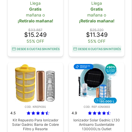
Plus para Ionizadores de
Llega
Llega
Pileta
Gratis
Gratis
mañana o
mañana o
¡Retiralo mañana!
¡Retiralo mañana!
$33.887
$25.220
$15.249
$11.349
55% OFF
55% OFF
DESDE 6 CUOTAS SIN INTERÉS
DESDE 6 CUOTAS SIN INTERÉS
COD. KREPIO01
COD. REF-IONI0003
4.5
4.9
Kit Repuesto Para Ionizador
Ionizador Solar Gadnic L130
Solar Gadnic Barra de Cobre
Antisarro Sustentable
Filtro y Resorte
130000Lts Outlet