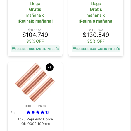
Llega
Llega
Gratis
Gratis
mañana o
mañana o
¡Retiralo mañana!
¡Retiralo mañana!
$161.152
$200.845
$104.749
$130.549
35% OFF
35% OFF
DESDE 6 CUOTAS SIN INTERÉS
DESDE 6 CUOTAS SIN INTERÉS
COD. KREPI2X3
4.8
Kt x3 Repuesto Cobre
IONI0002 100mm