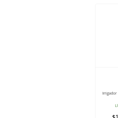
Irrigador
L
$