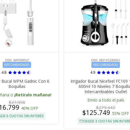
COD. WATER012
COD. REF-FC169001
RECOMENDADO
RECOMENDADO
4.8
4.9
or Bucal WPM Gadnic Con 6
Irrigador Bucal Nicefeel FC169 
Boquillas
600ml 10 Niveles 7 Boquill
Intercambiables Outlet
añana o
¡Retiralo mañana!
Envío a todo el país
$27.998
16.799
$279.442
40% OFF
$125.749
55% OFF
SDE 6 CUOTAS SIN INTERÉS
DESDE 3 CUOTAS SIN INTER