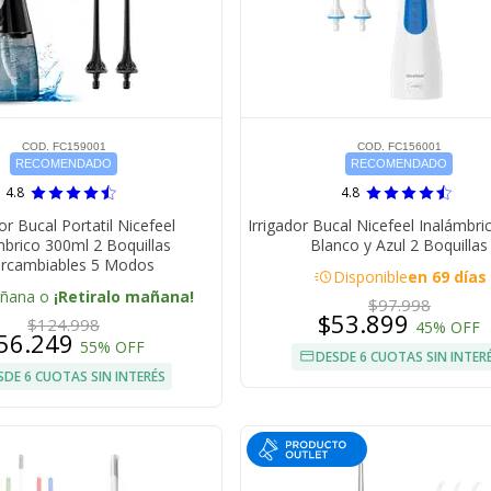
COD. FC159001
COD. FC156001
RECOMENDADO
RECOMENDADO
4.8
4.8
or Bucal Portatil Nicefeel
Irrigador Bucal Nicefeel Inalámbr
mbrico 300ml 2 Boquillas
Blanco y Azul 2 Boquillas
ercambiables 5 Modos
acute
Disponible
en 69 días
añana o
¡Retiralo mañana!
$97.998
$53.899
$124.998
45% OFF
56.249
55% OFF
DESDE 6 CUOTAS SIN INTER
SDE 6 CUOTAS SIN INTERÉS