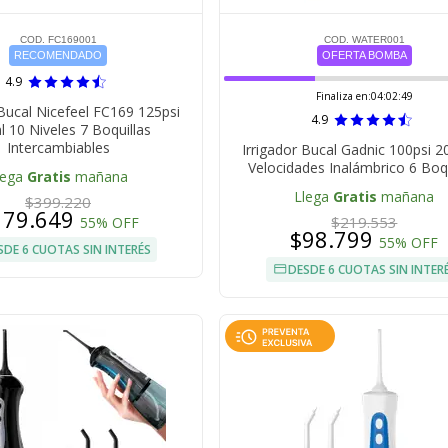
COD. FC169001
COD. WATER001
RECOMENDADO
OFERTA BOMBA
4.9
Finaliza en:
04:02:49
 Bucal Nicefeel FC169 125psi
4.9
 10 Niveles 7 Boquillas
Intercambiables
Irrigador Bucal Gadnic 100psi 2
Velocidades Inalámbrico 6 Boqu
lega
Gratis
mañana
Llega
Gratis
mañana
$399.220
179.649
$219.553
55% OFF
$98.799
55% OFF
SDE 6 CUOTAS SIN INTERÉS
DESDE 6 CUOTAS SIN INTER