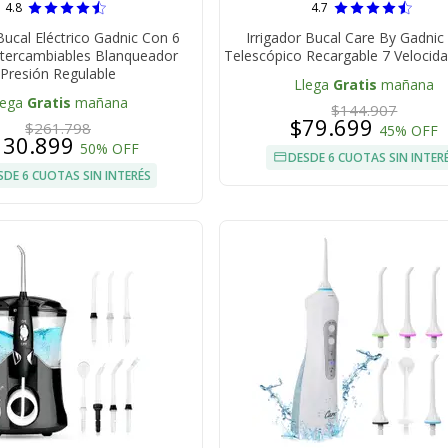
4.8
4.7
 Bucal Eléctrico Gadnic Con 6
Irrigador Bucal Care By Gadni
ntercambiables Blanqueador
Telescópico Recargable 7 Velocid
Presión Regulable
Llega
Gratis
mañana
lega
Gratis
mañana
$144.907
$79.699
$261.798
45% OFF
130.899
50% OFF
DESDE 6 CUOTAS SIN INTER
SDE 6 CUOTAS SIN INTERÉS