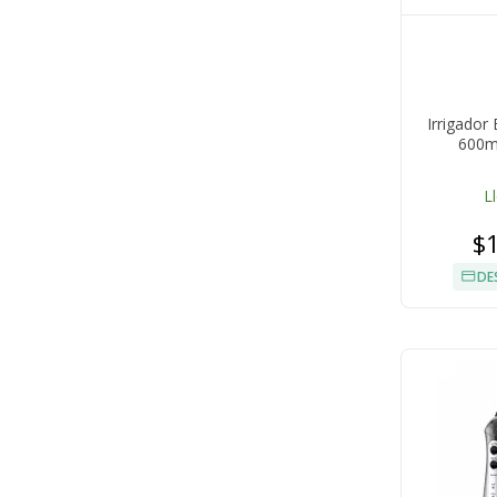
Irrigador
600ml
L
$
DE