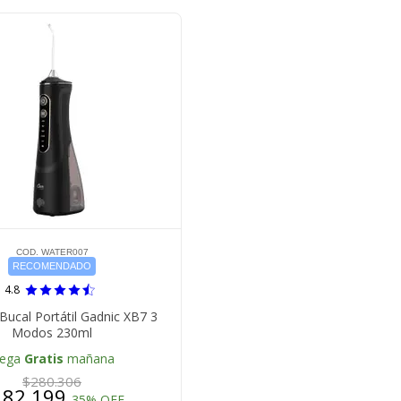
COD. WATER007
RECOMENDADO
4.8
 Bucal Portátil Gadnic XB7 3
Modos 230ml
lega
Gratis
mañana
$280.306
182.199
35% OFF