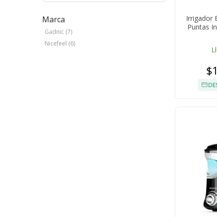
Irrigador
Marca
Puntas I
Gadnic (7)
Nicefeel (6)
L
$
DE