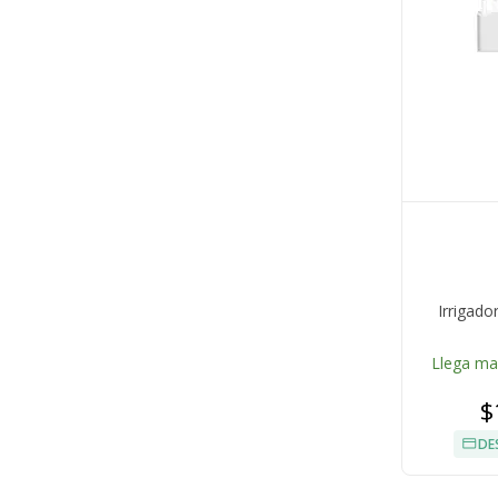
Irrigad
Llega m
$
DE