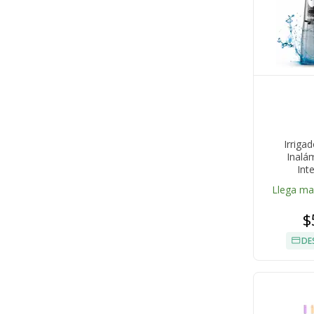
Irrigad
Inalá
Int
Llega m
$
DE