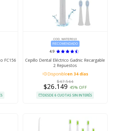
COD. WATER010
RECOMENDADO
4.9
ico FC156
Cepillo Dental Eléctrico Gadnic Recargable
2 Repuestos
acute
Disponible
en 34 días
$47.544
$26.149
45% OFF
ÉS
DESDE 6 CUOTAS SIN INTERÉS