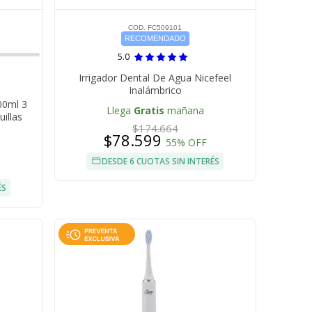
COD. FC509101
RECOMENDADO
5.0
Irrigador Dental De Agua Nicefeel
Inalámbrico
00ml 3
Llega
Gratis
mañana
illas
$174.664
$78.599
55% OFF
DESDE 6 CUOTAS SIN INTERÉS
ÉS