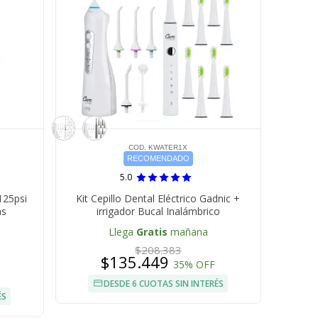
COD. KWATER1X
RECOMENDADO
5.0
125psi
Kit Cepillo Dental Eléctrico Gadnic +
as
irrigador Bucal Inalámbrico
Llega
Gratis
mañana
$208.383
$135.449
35% OFF
DESDE 6 CUOTAS SIN INTERÉS
ÉS