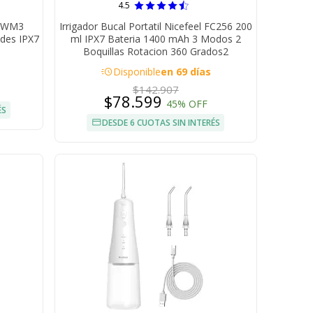
4.5
c WM3
Irrigador Bucal Portatil Nicefeel FC256 200
ades IPX7
ml IPX7 Bateria 1400 mAh 3 Modos 2
Boquillas Rotacion 360 Grados2
acute
Disponible
en 69 días
$142.907
$78.599
45% OFF
ÉS
DESDE 6 CUOTAS SIN INTERÉS