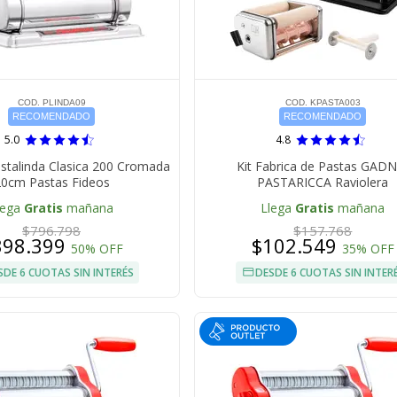
COD. PLINDA09
COD. KPASTA003
RECOMENDADO
RECOMENDADO
5.0
4.8
stalinda Clasica 200 Cromada
Kit Fabrica de Pastas GADN
0cm Pastas Fideos
PASTARICCA Raviolera
lega
Gratis
mañana
Llega
Gratis
mañana
$796.798
$157.768
398.399
$102.549
50% OFF
35% OFF
SDE 6 CUOTAS SIN INTERÉS
DESDE 6 CUOTAS SIN INTER