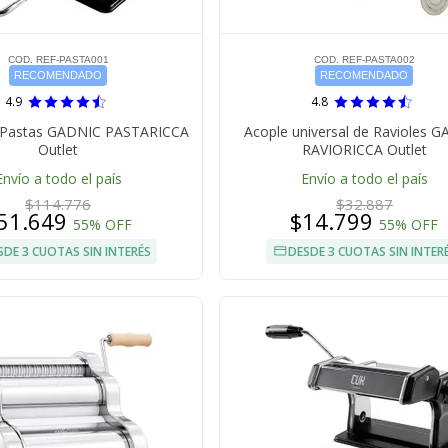
COD. REF-PASTA001
COD. REF-PASTA002
RECOMENDADO
RECOMENDADO
4.9
4.8
e Pastas GADNIC PASTARICCA
Acople universal de Ravioles 
Outlet
RAVIORICCA Outlet
Envío a todo el país
Envío a todo el país
$114.776
$32.887
51.649
$14.799
55% OFF
55% OFF
SDE 3 CUOTAS SIN INTERÉS
DESDE 3 CUOTAS SIN INTER