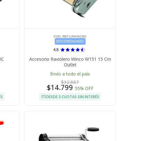
COD. REF-LRAVACW1
RECOMENDADO
4.8
IC
Accesorio Raviolero Winco W151 15 Cm
Outlet
Envío a todo el país
$32.887
$14.799
55% OFF
ÉS
DESDE 3 CUOTAS SIN INTERÉS