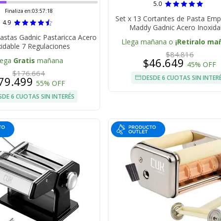
5.0
Finaliza en:
03:57:17
Set x 13 Cortantes de Pasta Em
4.9
Maddy Gadnic Acero Inoxida
Pastas Gadnic Pastaricca Acero
Llega mañana o
¡Retiralo ma
xidable 7 Regulaciones
$84.816
$46.649
lega
Gratis
mañana
45% OFF
$176.664
DESDE 6 CUOTAS SIN INTER
79.499
55% OFF
SDE 6 CUOTAS SIN INTERÉS