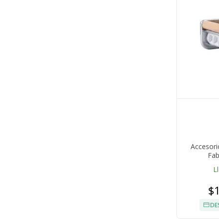
Accesori
Fab
L
$
DE