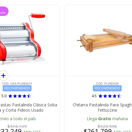
COD. USA-PLINDA1X
COD. PLINDA06
RECOMENDADO
RECOMENDADO
5.0
4.5
Pastas Pastalinda Clásica Soba
Chitarra Pastalinda Para Spagh
ra y Corta Fideos Usado
Fettuccine
Envío a todo el país
Llega
Gratis
mañana
$516.109
$523.598
232.249
$261.799