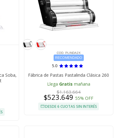
COD. PLINDA2X
RECOMENDADO
5.0
ica Soba,
Fábrica de Pastas Pastalinda Clásica 260
t
Llega
Gratis
mañana
$1.163.664
$523.649
55% OFF
DESDE 6 CUOTAS SIN INTERÉS
ÉS