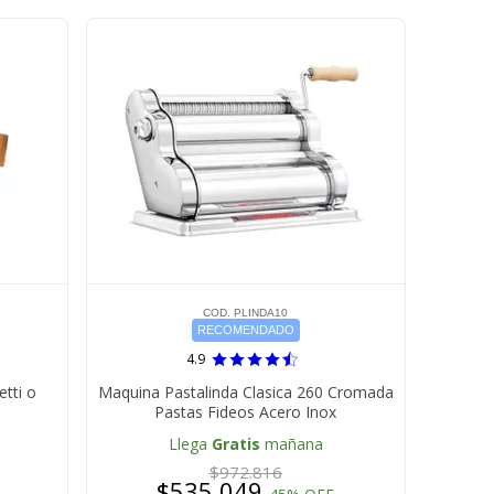
COD. PLINDA10
RECOMENDADO
4.9
etti o
Maquina Pastalinda Clasica 260 Cromada
Pastas Fideos Acero Inox
Llega
Gratis
mañana
$972.816
$535.049