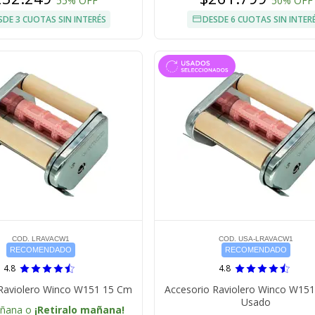
55% OFF
50% OFF
SDE 3 CUOTAS SIN INTERÉS
DESDE 6 CUOTAS SIN INTER
COD. LRAVACW1
COD. USA-LRAVACW1
RECOMENDADO
RECOMENDADO
4.8
4.8
 Raviolero Winco W151 15 Cm
Accesorio Raviolero Winco W15
Usado
añana o
¡Retiralo mañana!