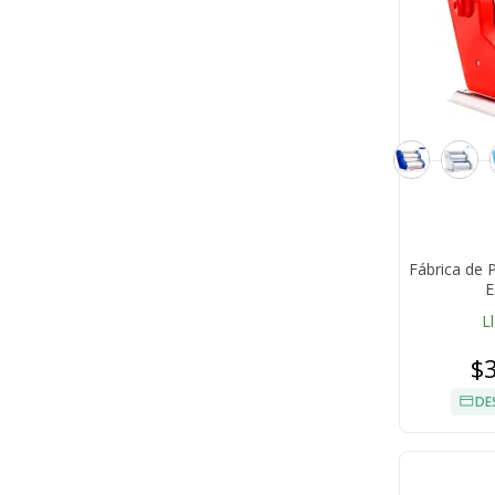
Fábrica de 
E
L
$
DE