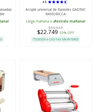
4.8
panadas
Acople universal de Ravioles GADNIC
ble
RAVIORICCA
ñana!
Llega mañana o
¡Retiralo mañana!
$50.553
$22.749
55% OFF
ÉS
DESDE 6 CUOTAS SIN INTERÉS