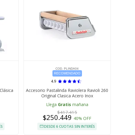
COD. PLINDA04
RECOMENDADO
4.9
Clásica
Accesorio Pastalinda Raviolera Ravioli 260
Original Clasica Acero Inox
Llega
Gratis
mañana
$417.415
$250.449
40% OFF
ÉS
DESDE 6 CUOTAS SIN INTERÉS