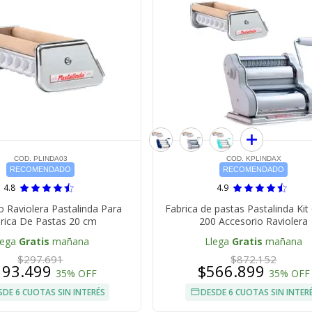
COD. PLINDA03
COD. KPLINDAX
RECOMENDADO
RECOMENDADO
4.8
4.9
o Raviolera Pastalinda Para
Fabrica de pastas Pastalinda Kit 
rica De Pastas 20 cm
200 Accesorio Raviolera
lega
Gratis
mañana
Llega
Gratis
mañana
$297.691
$872.152
193.499
$566.899
35% OFF
35% OFF
SDE 6 CUOTAS SIN INTERÉS
DESDE 6 CUOTAS SIN INTER