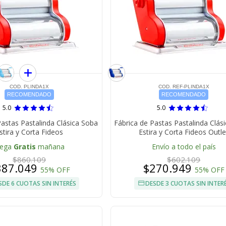
COD. PLINDA1X
COD. REF-PLINDA1X
RECOMENDADO
RECOMENDADO
5.0
5.0
Pastas Pastalinda Clásica Soba
Fábrica de Pastas Pastalinda Clás
stira y Corta Fideos
Estira y Corta Fideos Outle
lega
Gratis
mañana
Envío a todo el país
$860.109
$602.109
387.049
$270.949
55% OFF
55% OFF
SDE 6 CUOTAS SIN INTERÉS
DESDE 3 CUOTAS SIN INTER