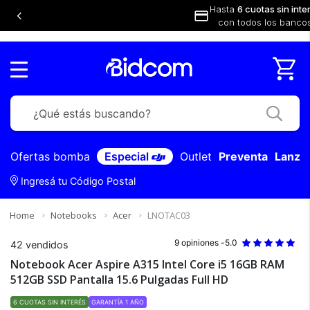
Hasta
6 cuotas sin inte
con todos los banco
Ofertas bomba
Especial
Outlet
Preventa
Lanza
Ingresá tu Código Postal
Home
Notebooks
Acer
LNOTAC03
9 opiniones -
5.0
42 vendidos
Notebook Acer Aspire A315 Intel Core i5 16GB RAM
512GB SSD Pantalla 15.6 Pulgadas Full HD
6 CUOTAS SIN INTERÉS
GARANTÍA 1 AÑO