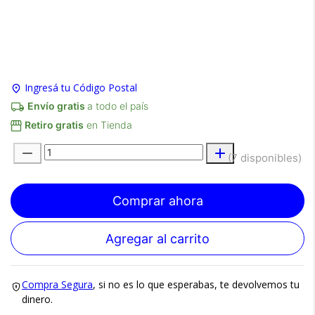
Ingresá tu Código Postal
×
Medios de Pago
Envío gratis
a todo el país
Retiro gratis
en Tienda
(7 disponibles)
Comprar ahora
Agregar al carrito
Recibí el producto que esperabas o
te devolvemos tu dinero.
Compra Segura
, si no es lo que esperabas, te devolvemos tu
dinero.