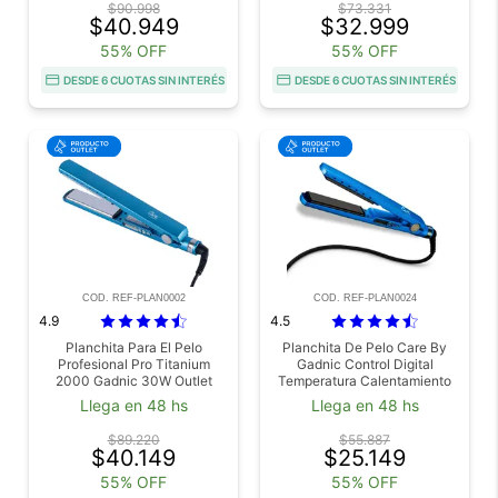
$90.998
$73.331
$40.949
$32.999
55% OFF
55% OFF
DESDE 6 CUOTAS SIN INTERÉS
DESDE 6 CUOTAS SIN INTERÉS
COD. REF-PLAN0002
COD. REF-PLAN0024
4.9
4.5
Planchita Para El Pelo
Planchita De Pelo Care By
Profesional Pro Titanium
Gadnic Control Digital
2000 Gadnic 30W Outlet
Temperatura Calentamiento
Rápido Outlet
Llega en 48 hs
Llega en 48 hs
$89.220
$55.887
$40.149
$25.149
55% OFF
55% OFF