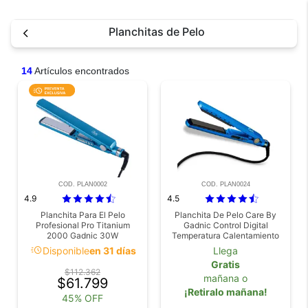
Planchitas de Pelo
14
Artículos encontrados
COD. PLAN0002
COD. PLAN0024
4.9
4.5
Planchita Para El Pelo
Planchita De Pelo Care By
Profesional Pro Titanium
Gadnic Control Digital
2000 Gadnic 30W
Temperatura Calentamiento
Rápido
acute
Disponible
en 31 días
Llega
Gratis
$112.362
mañana o
$61.799
¡Retiralo mañana!
45% OFF