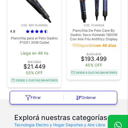
COD. REF-PLAN0001
COD. PLAN0019
Planchita De Pelo Care By
4.8
Gadnic Seco Húmedo 1600W
Planchita para el Pelo Gadnic
Con Aire Frío Antifrizz Display
P1001 30W Outlet
LCD
acute
Disponible
en 46 días
Llega en 48 hs
$351.816
$193.499
$47.664
45% OFF
$21.449
55% OFF
DESDE 6 CUOTAS SIN INTERÉS
DESDE 3 CUOTAS SIN INTERÉS
Filtrar
Ordenar
Explorá nuestras categorías
Tecnologia
Electro y Hogar
Deportes y Aire Libre