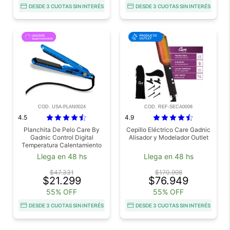
DESDE 3 CUOTAS SIN INTERÉS
DESDE 3 CUOTAS SIN INTERÉS
COD. USA-PLAN0024
COD. REF-SECA0008
4.5
4.9
Planchita De Pelo Care By
Cepillo Eléctrico Care Gadnic
Gadnic Control Digital
Alisador y Modelador Outlet
Temperatura Calentamiento
Rápido Usado
Llega en 48 hs
Llega en 48 hs
$47.331
$170.998
$21.299
$76.949
55% OFF
55% OFF
DESDE 3 CUOTAS SIN INTERÉS
DESDE 3 CUOTAS SIN INTERÉS