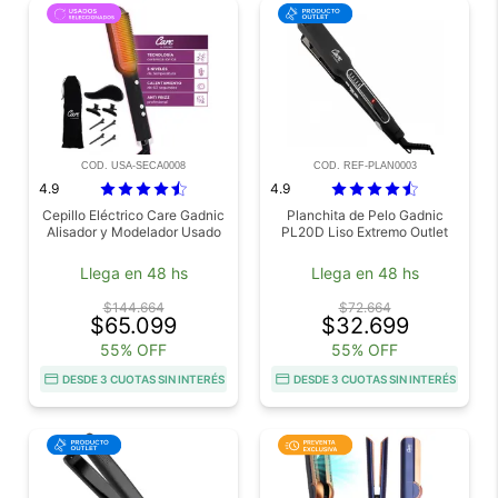
COD. USA-SECA0008
COD. REF-PLAN0003
4.9
4.9
Cepillo Eléctrico Care Gadnic
Planchita de Pelo Gadnic
Alisador y Modelador Usado
PL20D Liso Extremo Outlet
Llega en 48 hs
Llega en 48 hs
$144.664
$72.664
$65.099
$32.699
55% OFF
55% OFF
DESDE 3 CUOTAS SIN INTERÉS
DESDE 3 CUOTAS SIN INTERÉS