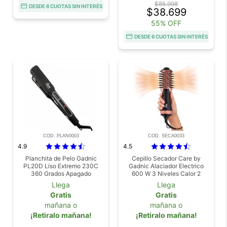
$85.998
DESDE 6 CUOTAS SIN INTERÉS
$38.699
55% OFF
DESDE 6 CUOTAS SIN INTERÉS
COD. PLAN0003
COD. SECA0033
4.9
4.5
Planchita de Pelo Gadnic
Cepillo Secador Care by
PL20D Liso Extremo 230C
Gadnic Alaciador Electrico
360 Grados Apagado
600 W 3 Niveles Calor 2
Automático Placas Anchas
Velocidades
Llega
Llega
Gratis
Gratis
mañana o
mañana o
¡Retiralo mañana!
¡Retiralo mañana!