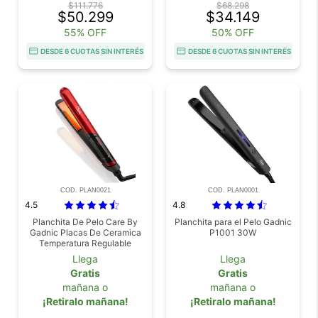
$111.776
$68.298
$50.299
$34.149
55% OFF
50% OFF
DESDE 6 CUOTAS SIN INTERÉS
DESDE 6 CUOTAS SIN INTERÉS
COD. PLAN0021
COD. PLAN0001
4.5
4.8
Planchita De Pelo Care By
Planchita para el Pelo Gadnic
Gadnic Placas De Ceramica
P1001 30W
Temperatura Regulable
Display Digital
Llega
Llega
Gratis
Gratis
mañana o
mañana o
¡Retiralo mañana!
¡Retiralo mañana!