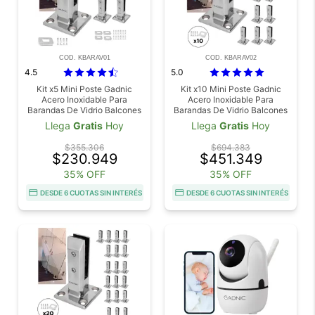
COD. KBARAV01
COD. KBARAV02
4.5
5.0
Kit x5 Mini Poste Gadnic
Kit x10 Mini Poste Gadnic
Acero Inoxidable Para
Acero Inoxidable Para
Barandas De Vidrio Balcones
Barandas De Vidrio Balcones
Piletas Escaleras
Piletas Escaleras
Llega
Gratis
Hoy
Llega
Gratis
Hoy
$355.306
$694.383
$230.949
$451.349
35% OFF
35% OFF
DESDE 6 CUOTAS SIN INTERÉS
DESDE 6 CUOTAS SIN INTERÉS