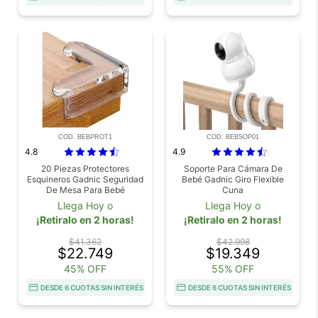
COD. BEBPROT1
COD. BEBSOP01
4.8
4.9
20 Piezas Protectores
Soporte Para Cámara De
Esquineros Gadnic Seguridad
Bebé Gadnic Giro Flexible
De Mesa Para Bebé
Cuna
Llega Hoy o
Llega Hoy o
¡Retiralo en 2 horas!
¡Retiralo en 2 horas!
$41.362
$42.998
$22.749
$19.349
45% OFF
55% OFF
DESDE 6 CUOTAS SIN INTERÉS
DESDE 6 CUOTAS SIN INTERÉS