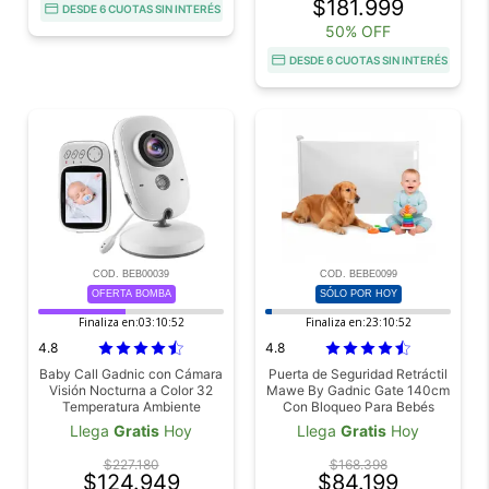
$181.999
DESDE 6 CUOTAS SIN INTERÉS
50% OFF
DESDE 6 CUOTAS SIN INTERÉS
COD. BEB00039
COD. BEBE0099
OFERTA BOMBA
SÓLO POR HOY
Finaliza en:
03:10:51
Finaliza en:
23:10:51
4.8
4.8
Baby Call Gadnic con Cámara
Puerta de Seguridad Retráctil
Visión Nocturna a Color 32
Mawe By Gadnic Gate 140cm
Temperatura Ambiente
Con Bloqueo Para Bebés
Niños y Mascotas
Llega
Gratis
Hoy
Llega
Gratis
Hoy
$227.180
$168.398
$124.949
$84.199