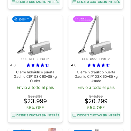
DESDE 3 CUOTAS SIN INTERÉS
DESDE 3 CUOTAS SIN INTERÉS
COD. REF-CIEPUE02
COD. USA-CIEPUE02
4.8
4.8
Cierre hidráulico puerta
Cierre hidráulico puerta
Gadnic CIP103X 60–85 kg
Gadnic CIP103X 60–85 kg
Outlet
Usado
Envío a todo el país
Envío a todo el país
$53.331
$45.109
$23.999
$20.299
55% OFF
55% OFF
DESDE 3 CUOTAS SIN INTERÉS
DESDE 3 CUOTAS SIN INTERÉS