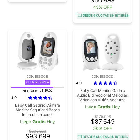
$56.899
45% OFF
DESDE 6 CUOTAS SIN INTERÉS
COD. BEB00048
COD. BEB00050
OFERTA BOMBA
4.9
Finaliza en:
01:10:51
Baby Call Monitor Gadnic
Audio Bidireccional Melodias
4.9
Video con Visión Nocturna
Sensor Temperatura Bateria
Baby Call Gadnic Cámara
Llega
Gratis
Hoy
540mAh
Monitor Seguridad Bebes
Intercomunicador
$175.098
$87.549
Llega
Gratis
Hoy
50% OFF
$208.220
$93.699
DESDE 6 CUOTAS SIN INTERÉS