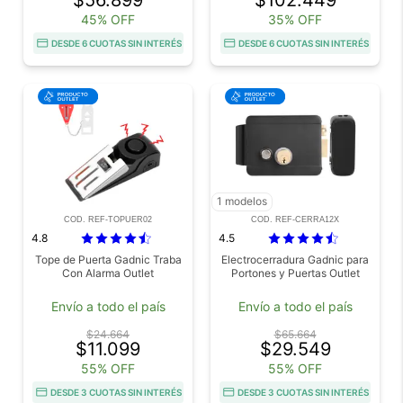
45% OFF
35% OFF
DESDE 6 CUOTAS SIN INTERÉS
DESDE 6 CUOTAS SIN INTERÉS
1 modelos
COD. REF-TOPUER02
COD. REF-CERRA12X
4.8
4.5
Tope de Puerta Gadnic Traba
Electrocerradura Gadnic para
Con Alarma Outlet
Portones y Puertas Outlet
Envío a todo el país
Envío a todo el país
$24.664
$65.664
$11.099
$29.549
55% OFF
55% OFF
DESDE 3 CUOTAS SIN INTERÉS
DESDE 3 CUOTAS SIN INTERÉS