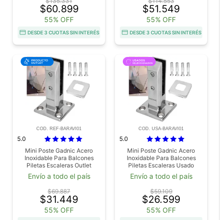
$135.331
$114.553
$60.899
$51.549
55% OFF
55% OFF
DESDE 3 CUOTAS SIN INTERÉS
DESDE 3 CUOTAS SIN INTERÉS
COD. REF-BARAVI01
COD. USA-BARAVI01
5.0
5.0
Mini Poste Gadnic Acero
Mini Poste Gadnic Acero
Inoxidable Para Balcones
Inoxidable Para Balcones
Piletas Escaleras Outlet
Piletas Escaleras Usado
Envío a todo el país
Envío a todo el país
$69.887
$59.109
$31.449
$26.599
55% OFF
55% OFF