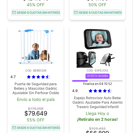
45% OFF
50% OFF
DESDE 6 CUOTAS SIN INTERÉS
DESDE 6 CUOTAS SIN INTERÉS
COD. BEBE0108
COD. ESPEJO01
4.7
OFERTA BOMBA
Puerta de Seguridad para
Finaliza en:
04:10:51
Bebes y Mascotas Gadnic
4.9
Ajustable Sin Perforar Doble
Traba Cierre Automatico
Espejo Retrovisor Auto Bebe
Envío a todo el país
Doble Sentido Uso Interior
Gadnic Ajustable Para Asiento
Trasero Seguridad Infantil
$176.998
Material Acrilico ABS
$79.649
Llega Hoy o
Resistente A Golpes
¡Retiralo en 2 horas!
55% OFF
DESDE 6 CUOTAS SIN INTERÉS
$103.453