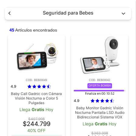
Seguridad para Bebes
45
Artículos encontrados
COD. BEB00049
COD. BEB00042
4.9
OFERTA BOMBA
Baby Call Gadnic con Cámara
Finaliza en:
00:10:51
Visión Nocturna a Color 5
4.9
Pulgadas
Baby Monitor Gadnic Visión
Llega
Gratis
Hoy
Nocturna Pantalla LSD Audio
Bidireccional Sistema VOX
$407.998
$244.799
Llega
Gratis
Hoy
40% OFF
$363.998