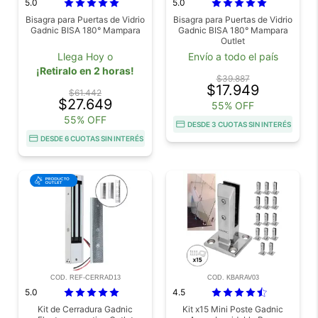
5.0
5.0
Bisagra para Puertas de Vidrio
Bisagra para Puertas de Vidrio
Gadnic BISA 180° Mampara
Gadnic BISA 180° Mampara
Outlet
Llega Hoy o
Envío a todo el país
¡Retiralo en 2 horas!
$39.887
$17.949
$61.442
$27.649
55% OFF
55% OFF
DESDE 3 CUOTAS SIN INTERÉS
DESDE 6 CUOTAS SIN INTERÉS
COD. REF-CERRAD13
COD. KBARAV03
5.0
4.5
Kit de Cerradura Gadnic
Kit x15 Mini Poste Gadnic