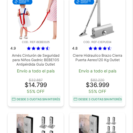
COD. REF-BEBE0105
COD. REF-CIEPUE04
4.9
4.8
Arnés Cinturón de Seguridad
Cierre Hidraulico Brazo Cierra
para Niños Gadnic BEBE105
Puerta Aereo120 Kg Outlet
Antipérdida Guía Outlet
Envío a todo el país
Envío a todo el país
$32.887
$82.220
$14.799
$36.999
55% OFF
55% OFF
DESDE 3 CUOTAS SIN INTERÉS
DESDE 3 CUOTAS SIN INTERÉS