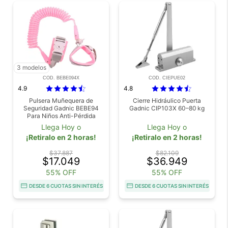
3 modelos
COD. BEBE094X
COD. CIEPUE02
4.9
4.8
Pulsera Muñequera de
Cierre Hidráulico Puerta
Seguridad Gadnic BEBE94
Gadnic CIP103X 60–80 kg
Para Niños Anti-Pérdida
Llega Hoy o
Llega Hoy o
¡Retiralo en 2 horas!
¡Retiralo en 2 horas!
$37.887
$82.109
$17.049
$36.949
55% OFF
55% OFF
DESDE 6 CUOTAS SIN INTERÉS
DESDE 6 CUOTAS SIN INTERÉS