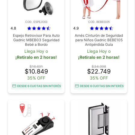
COD. ESPEJO03
COD. BEBE0105
4.8
4.9
Espejo Retrovisor Para Auto
Arnés Cinturón de Seguridad
Gadnic MBEB03 Seguridad
para Niños Gadnic BEBE105
Bebé a Bordo
Antipérdida Guía
Llega Hoy o
Llega Hoy o
¡Retiralo en 2 horas!
¡Retiralo en 2 horas!
$16.691
$34.998
$10.849
$22.749
35% OFF
35% OFF
DESDE 6 CUOTAS SIN INTERÉS
DESDE 6 CUOTAS SIN INTERÉS