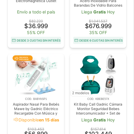
Electromagnetica Outlet
Acero Inoxidable Para
Barandas De Vidrio Balcones
Piletas Escaleras
Envío a todo el país
Llega
Gratis
Hoy
$82.220
$1.041.537
$36.999
$676.999
55% OFF
35% OFF
DESDE 3 CUOTAS SIN INTERÉS
DESDE 6 CUOTAS SIN INTERÉS
2 modelos
COD. BABYASP1
COD. KBEBE57X
Aspirador Nasal Para Bebés
Kit Baby Call Gadnic Cámara
Mawe by Gadnic Eléctrico
Monitor Seguridad Bebes
Recargable Con Música y
Intercomunicador + Set de
Luces
Alimentación para Bebés
acute
Disponible
en 15 días
Llega
Gratis
Hoy
Gadnic Silicona
$103.453
$157.614
$56.899
$102.449