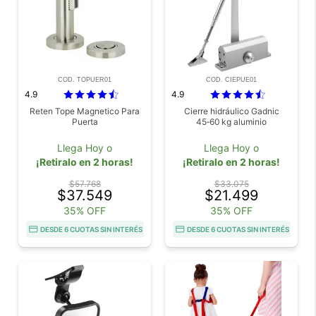
COD. TOPUER01
COD. CIEPUE01
4.9
4.9
Reten Tope Magnetico Para
Cierre hidráulico Gadnic
Puerta
45‑60 kg aluminio
Llega Hoy o
Llega Hoy o
¡Retiralo en 2 horas!
¡Retiralo en 2 horas!
$57.768
$33.075
$37.549
$21.499
35% OFF
35% OFF
DESDE 6 CUOTAS SIN INTERÉS
DESDE 6 CUOTAS SIN INTERÉS