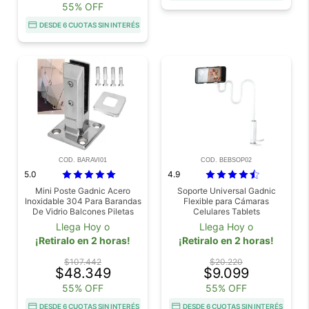
55% OFF
DESDE 6 CUOTAS SIN INTERÉS
COD. BARAVI01
COD. BEBSOP02
5.0
4.9
Mini Poste Gadnic Acero
Soporte Universal Gadnic
Inoxidable 304 Para Barandas
Flexible para Cámaras
De Vidrio Balcones Piletas
Celulares Tablets
Escaleras
Llega Hoy o
Llega Hoy o
¡Retiralo en 2 horas!
¡Retiralo en 2 horas!
$107.442
$20.220
$48.349
$9.099
55% OFF
55% OFF
DESDE 6 CUOTAS SIN INTERÉS
DESDE 6 CUOTAS SIN INTERÉS