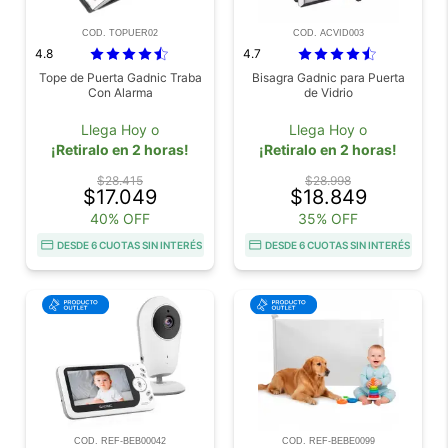
COD. TOPUER02
COD. ACVID003
4.8
4.7
Tope de Puerta Gadnic Traba
Bisagra Gadnic para Puerta
Con Alarma
de Vidrio
Llega Hoy o
Llega Hoy o
¡Retiralo en 2 horas!
¡Retiralo en 2 horas!
$28.415
$28.998
$17.049
$18.849
40% OFF
35% OFF
DESDE 6 CUOTAS SIN INTERÉS
DESDE 6 CUOTAS SIN INTERÉS
COD. REF-BEB00042
COD. REF-BEBE0099