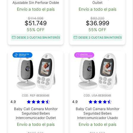
Ajustable Sin Perforar Doble
Outlet
Traba Cierre Automatico
Envío a todo el país
Envío a todo el país
Doble Sentido Uso Interior
Outlet
$114.998
$82.220
$51.749
$36.999
55% OFF
55% OFF
DESDE 3 CUOTAS SIN INTERÉS
DESDE 3 CUOTAS SIN INTERÉS
COD. REF-BEB00048
COD. USA-BEB00048
4.9
4.9
Baby Call Camara Monitor
Baby Call Camara Monitor
Seguridad Bebes
Seguridad Bebes
Intercomunicador Outlet
Intercomunicador Usado
Envío a todo el país
Envío a todo el país