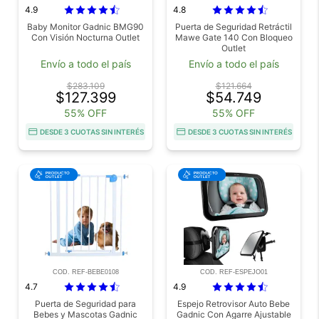
4.9
4.8
Baby Monitor Gadnic BMG90
Puerta de Seguridad Retráctil
Con Visión Nocturna Outlet
Mawe Gate 140 Con Bloqueo
Outlet
Envío a todo el país
Envío a todo el país
$283.109
$121.664
$127.399
$54.749
55% OFF
55% OFF
DESDE 3 CUOTAS SIN INTERÉS
DESDE 3 CUOTAS SIN INTERÉS
COD. REF-BEBE0108
COD. REF-ESPEJO01
4.7
4.9
Puerta de Seguridad para
Espejo Retrovisor Auto Bebe
Bebes y Mascotas Gadnic
Gadnic Con Agarre Ajustable