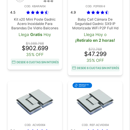
COD. KBARAV04
COD. P2P000-9
4.5
4.9
Kit x20 Mini Poste Gadnic
Baby Call Cámara De
Acero Inoxidable Para
Seguridad Gadnic SX9 IP
Barandas De Vidrio Balcones
Motorizada WiFi P2P Full Hd
Piletas Escaleras
Visión Nocturna
Llega
Gratis
Hoy
Llega Hoy o
¡Retiralo en 2 horas!
$1.388.768
$902.699
$72.768
$47.299
35% OFF
35% OFF
DESDE 6 CUOTAS SIN INTERÉS
DESDE 6 CUOTAS SIN INTERÉS
COD. ACVID004
COD. REF-ACVID004