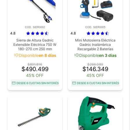
COD. SIER0002
COD. SIER0005
4.8
4.8
Sierra de Altura Gadnic
Mini Motosierra Eléctrica
Extensible Eléctrica 750 W
Gadnic Inalámbrica
180-270 cm 250 mm
Recargable 2 Baterías
acute
acute
Disponible
en 8 días
Disponible
en 3 días
$891.816
$266.089
$490.499
$146.349
45% OFF
45% OFF
DESDE 6 CUOTAS SIN INTERÉS
DESDE 6 CUOTAS SIN INTERÉS