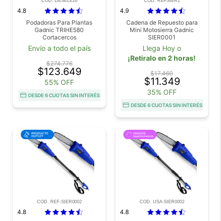
COD. DESELE26
COD. REPSIER1
4.8
4.9
Podadoras Para Plantas
Cadena de Repuesto para
Gadnic TRIHE580
Mini Motosierra Gadnic
Cortacercos
SIER0001
Envío a todo el país
Llega Hoy o
¡Retiralo en 2 horas!
$274.776
$123.649
$17.460
$11.349
55% OFF
35% OFF
DESDE 6 CUOTAS SIN INTERÉS
DESDE 6 CUOTAS SIN INTERÉS
COD. REF-SIER0002
COD. USA-SIER0002
4.8
4.8