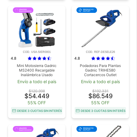
COD. USA-SIER0001
COD. REF-DESELE26
4.8
4.8
Mini Motosierra Gadnic
Podadoras Para Plantas
MS2400 Recargable
Gadnic TRIHE580
Inalámbrica Usado
Cortacercos Outlet
Envío a todo el país
Envío a todo el país
$120.998
$192.331
$54.449
$86.549
55% OFF
55% OFF
DESDE 3 CUOTAS SIN INTERÉS
DESDE 3 CUOTAS SIN INTERÉS