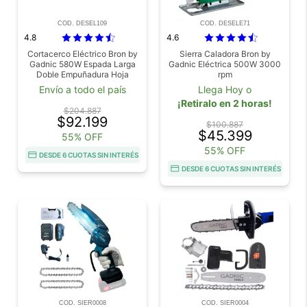
COD. DESEL109
COD. DESELE71
4.8
4.6
Cortacerco Eléctrico Bron by
Sierra Caladora Bron by
Gadnic 580W Espada Larga
Gadnic Eléctrica 500W 3000
Doble Empuñadura Hoja
rpm
Acero Corte Preciso
Envío a todo el país
Llega Hoy o
¡Retiralo en 2 horas!
$204.887
$92.199
$100.887
$45.399
55% OFF
55% OFF
DESDE 6 CUOTAS SIN INTERÉS
DESDE 6 CUOTAS SIN INTERÉS
COD. SIER0008
COD. SIER0004