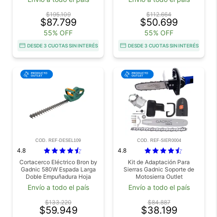
$195.109
$112.664
$87.799
$50.699
55% OFF
55% OFF
DESDE 3 CUOTAS SIN INTERÉS
DESDE 3 CUOTAS SIN INTERÉS
COD. REF-DESEL109
COD. REF-SIER0004
4.8
4.8
Cortacerco Eléctrico Bron by
Kit de Adaptación Para
Gadnic 580W Espada Larga
Sierras Gadnic Soporte de
Doble Empuñadura Hoja
Motosierra Outlet
Acero Corte Preciso Outlet
Envío a todo el país
Envío a todo el país
$133.220
$84.887
$59.949
$38.199