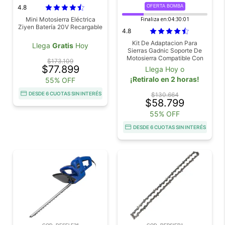
4.8
OFERTA BOMBA
Mini Motosierra Eléctrica
Finaliza en:
04:30:01
Ziyen Batería 20V Recargable
4.8
Kit De Adaptacion Para
Llega
Gratis
Hoy
Sierras Gadnic Soporte De
Motosierra Compatible Con
$173.109
Amoladoras Para Poda
$77.899
Llega Hoy o
Jardineria Y Corte De Ramas
¡Retiralo en 2 horas!
55% OFF
DESDE 6 CUOTAS SIN INTERÉS
$130.664
$58.799
55% OFF
DESDE 6 CUOTAS SIN INTERÉS