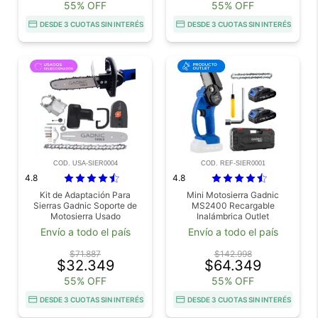
55% OFF
55% OFF
DESDE 3 CUOTAS SIN INTERÉS
DESDE 3 CUOTAS SIN INTERÉS
COD. USA-SIER0004
COD. REF-SIER0001
4.8
4.8
Kit de Adaptación Para
Mini Motosierra Gadnic
Sierras Gadnic Soporte de
MS2400 Recargable
Motosierra Usado
Inalámbrica Outlet
Envío a todo el país
Envío a todo el país
$71.887
$142.998
$32.349
$64.349
55% OFF
55% OFF
DESDE 3 CUOTAS SIN INTERÉS
DESDE 3 CUOTAS SIN INTERÉS