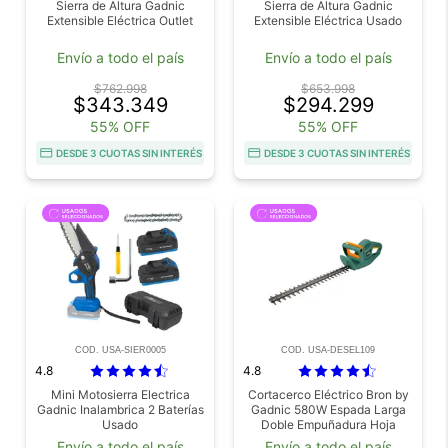
Sierra de Altura Gadnic
Sierra de Altura Gadnic
Extensible Eléctrica Outlet
Extensible Eléctrica Usado
Envío a todo el país
Envío a todo el país
$762.998
$653.998
$343.349
$294.299
55% OFF
55% OFF
DESDE 3 CUOTAS SIN INTERÉS
DESDE 3 CUOTAS SIN INTERÉS
COD. USA-SIER0005
COD. USA-DESEL109
4.8
4.8
Mini Motosierra Electrica
Cortacerco Eléctrico Bron by
Gadnic Inalambrica 2 Baterías
Gadnic 580W Espada Larga
Usado
Doble Empuñadura Hoja
Acero Corte Preciso Usado
Envío a todo el país
Envío a todo el país