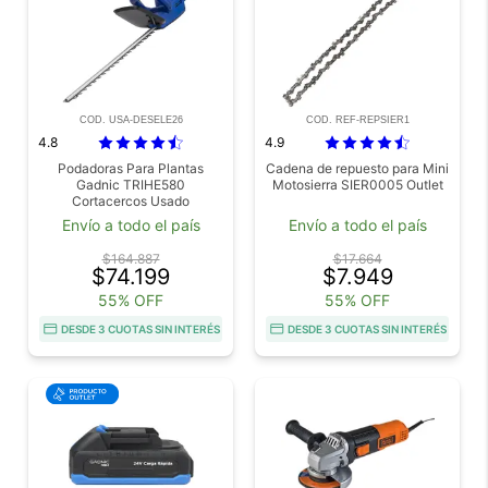
COD. USA-DESELE26
COD. REF-REPSIER1
4.8
4.9
Podadoras Para Plantas
Cadena de repuesto para Mini
Gadnic TRIHE580
Motosierra SIER0005 Outlet
Cortacercos Usado
Envío a todo el país
Envío a todo el país
$164.887
$17.664
$74.199
$7.949
55% OFF
55% OFF
DESDE 3 CUOTAS SIN INTERÉS
DESDE 3 CUOTAS SIN INTERÉS