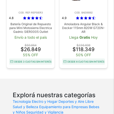
COD. REF-REPSIER3
COD. BAD00002
4.8
4.9
Batería Original de Repuesto
Amoladora Angular Black &
para Mini Motosierra Electrica
Decker 115mm 820W G720N-
Gadnic SIER0005 Outlet
AR
Envío a todo el país
Llega
Gratis
Hoy
$59.664
$236.698
$26.849
$118.349
55% OFF
50% OFF
DESDE 3 CUOTAS SIN INTERÉS
DESDE 6 CUOTAS SIN INTERÉS
Explorá nuestras categorías
Tecnologia
Electro y Hogar
Deportes y Aire Libre
Salud y Belleza
Equipamiento para Empresas
Bebes
y Niños
Seguridad y Vigilancia