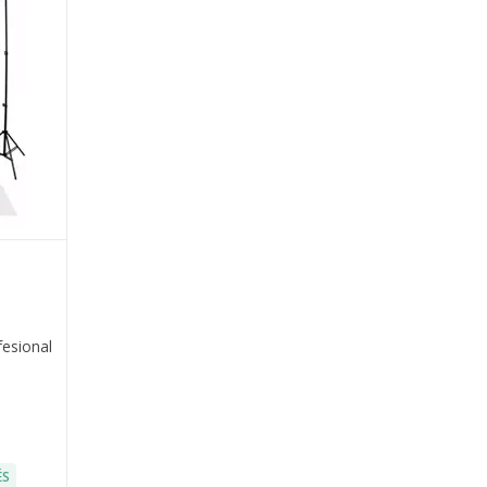
esional
ÉS