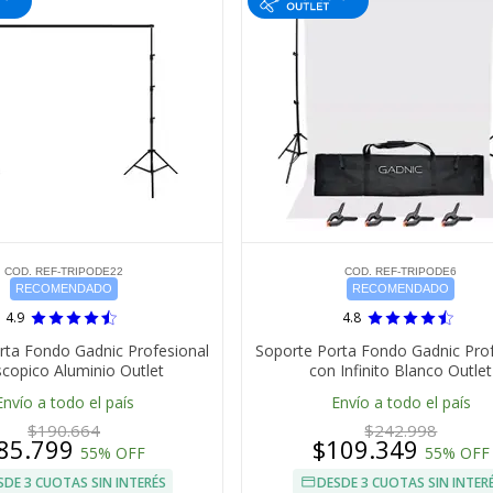
COD. REF-TRIPODE22
COD. REF-TRIPODE6
RECOMENDADO
RECOMENDADO
4.9
4.8
rta Fondo Gadnic Profesional
Soporte Porta Fondo Gadnic Prof
scopico Aluminio Outlet
con Infinito Blanco Outlet
Envío a todo el país
Envío a todo el país
$190.664
$242.998
85.799
$109.349
55% OFF
55% OFF
SDE 3 CUOTAS SIN INTERÉS
DESDE 3 CUOTAS SIN INTER