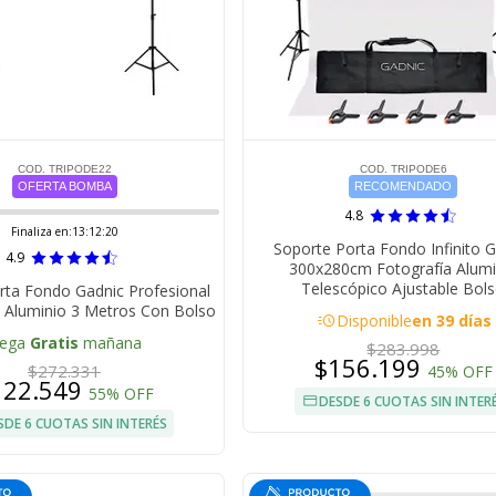
COD. TRIPODE22
COD. TRIPODE6
OFERTA BOMBA
RECOMENDADO
4.8
Finaliza en:
13:12:19
Soporte Porta Fondo Infinito 
4.9
300x280cm Fotografía Alumi
Telescópico Ajustable Bol
rta Fondo Gadnic Profesional
 Aluminio 3 Metros Con Bolso
acute
Disponible
en 39 días
lega
Gratis
mañana
$283.998
$156.199
$272.331
45% OFF
122.549
55% OFF
DESDE 6 CUOTAS SIN INTER
SDE 6 CUOTAS SIN INTERÉS