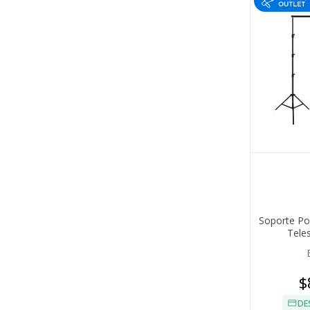
Soporte Po
Tele
$
DE