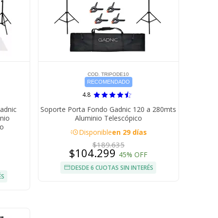
COD. TRIPODE10
RECOMENDADO
4.8
Gadnic
Soporte Porta Fondo Gadnic 120 a 280mts
nio
Aluminio Telescópico
so
acute
Disponible
en 29 días
$189.635
$104.299
45% OFF
DESDE 6 CUOTAS SIN INTERÉS
ÉS