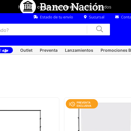
Hasta
20 cuotas sin interés
en seleccionados
Estado de tu envío
Sucursal
Conta
al
Outlet
Preventa
Lanzamientos
Promociones B