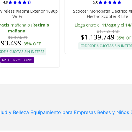
4.9
5.0
ireless Xiaomi Exterior 1080p
Scooter Monopatin Electrico X
Wi‑Fi
Electric Scooter 3 Lite
ratis
mañana o
¡Retiralo
Llega entre el
11/ago
y el
14
mañana!
$1.753.460
$1.139.749
$297.691
35% OF
193.499
35% OFF
DESDE 6 CUOTAS SIN INTER
SDE 6 CUOTAS SIN INTERÉS
APTO ENVOLTORIO
lud y Belleza
Equipamiento para Empresas
Bebes y Niños