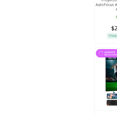
AutoFocus A
$
DE