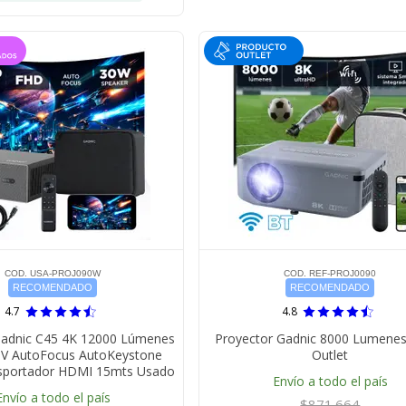
COD. USA-PROJ090W
COD. REF-PROJ0090
RECOMENDADO
RECOMENDADO
4.7
4.8
Gadnic C45 4K 12000 Lúmenes
Proyector Gadnic 8000 Lumenes
TV AutoFocus AutoKeystone
Outlet
sportador HDMI 15mts Usado
Envío a todo el país
Envío a todo el país
$871.664