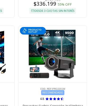
$336.199
55% OFF
ÉS
DESDE 3 CUOTAS SIN INTERÉS
COD. REF-PROJ201W
RECOMENDADO
4.8
menes
Proyector Gadnic Conexión Inalámbrica