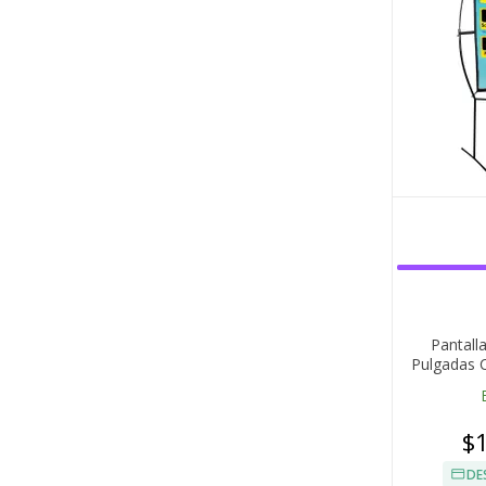
Pantall
Pulgadas C
$
DE