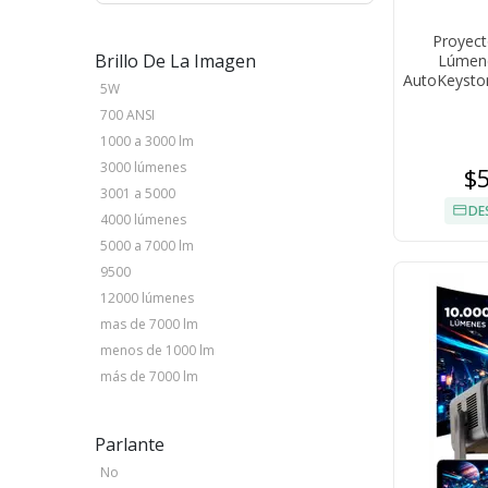
Proyect
Brillo De La Imagen
Lúmene
AutoKeysto
5W
700 ANSI
1000 a 3000 lm
3000 lúmenes
$
3001 a 5000
DE
4000 lúmenes
5000 a 7000 lm
9500
12000 lúmenes
mas de 7000 lm
menos de 1000 lm
más de 7000 lm
Parlante
No