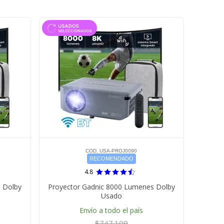
COD. USA-PROJ0090
RECOMENDADO
4.8
 Dolby
Proyector Gadnic 8000 Lumenes Dolby
Usado
Envío a todo el país
$747.109