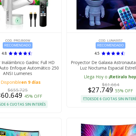
COD. PROJ600W
COD. LUNA0057
RECOMENDADO
RECOMENDADO
4.8
4.5
 Inalámbrico Gadnic Full HD
Proyector De Galaxia Astronauta
Auto Enfoque Automático 250
Luz Nocturna Espacial Estrel
ANSI Lumenes
Llega Hoy o
¡Retiralo hoy
e
Disponible
en 9 días
$61.664
$27.749
$655.725
55% OFF
360.649
45% OFF
DESDE 6 CUOTAS SIN INTER
SDE 6 CUOTAS SIN INTERÉS