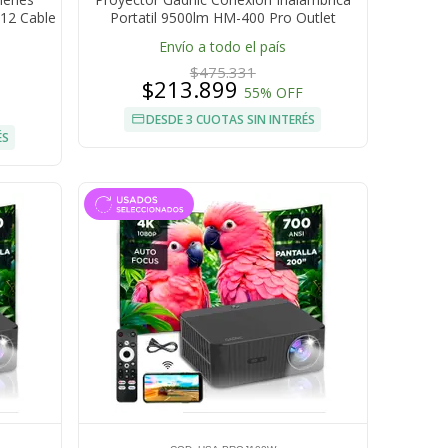
12 Cable
Portatil 9500lm HM-400 Pro Outlet
Envío a todo el país
$475.331
$213.899
55% OFF
DESDE 3 CUOTAS SIN INTERÉS
ÉS