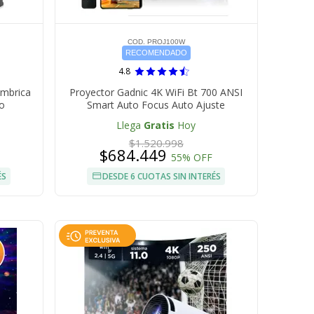
COD. PROJ100W
RECOMENDADO
4.8
ámbrica
Proyector Gadnic 4K WiFi Bt 700 ANSI
ro
Smart Auto Focus Auto Ajuste
Llega
Gratis
Hoy
$1.520.998
$684.449
55% OFF
ÉS
DESDE 6 CUOTAS SIN INTERÉS