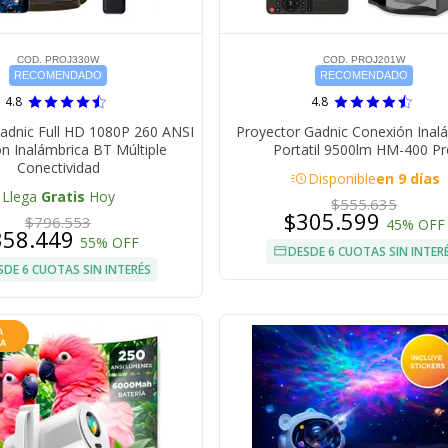
COD. PROJ330W
COD. PROJ201W
RECOMENDADO
RECOMENDADO
4.8
4.8
adnic Full HD 1080P 260 ANSI
Proyector Gadnic Conexión Inal
n Inalámbrica BT Múltiple
Portatil 9500lm HM-400 P
Conectividad
acute
Disponible
en 9 días
Llega
Gratis
Hoy
$555.635
$305.599
$796.553
45% OFF
358.449
55% OFF
DESDE 6 CUOTAS SIN INTER
SDE 6 CUOTAS SIN INTERÉS