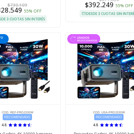
$392.249
$730.109
55% OFF
328.549
55% OFF
DESDE 3 CUOTAS SIN INTER
SDE 3 CUOTAS SIN INTERÉS
COD. REF-PROJ330W
COD. USA-PROJ330W
RECOMENDADO
RECOMENDADO
4.8
4.8
r Gadnic 4K 10000 lumenes
Proyector Gadnic 4K 10000 lu