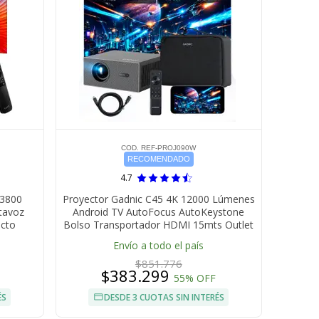
COD. REF-PROJ090W
RECOMENDADO
4.7
 3800
Proyector Gadnic C45 4K 12000 Lúmenes
tavoz
Android TV AutoFocus AutoKeystone
acto
Bolso Transportador HDMI 15mts Outlet
Envío a todo el país
$851.776
$383.299
55% OFF
ÉS
DESDE 3 CUOTAS SIN INTERÉS