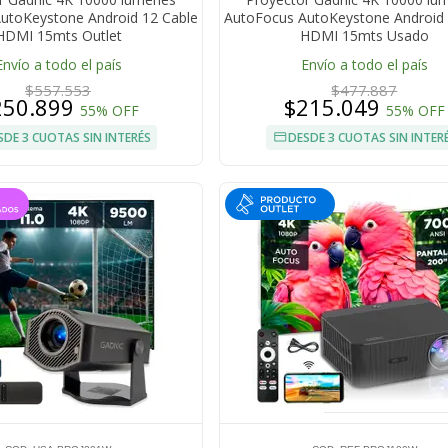
utoKeystone Android 12 Cable
AutoFocus AutoKeystone Android 
HDMI 15mts Outlet
HDMI 15mts Usado
Envío a todo el país
Envío a todo el país
$557.553
$477.887
250.899
$215.049
55% OFF
55% OFF
SDE 3 CUOTAS SIN INTERÉS
DESDE 3 CUOTAS SIN INTER