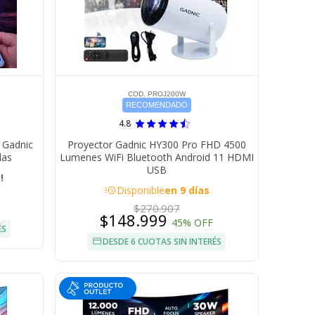
COD. PROJ200W
RECOMENDADO
4.8
 Gadnic
Proyector Gadnic HY300 Pro FHD 4500
las
Lumenes WiFi Bluetooth Android 11 HDMI
USB
!
acute
Disponible
en 9 días
$270.907
$148.999
45% OFF
ÉS
DESDE 6 CUOTAS SIN INTERÉS