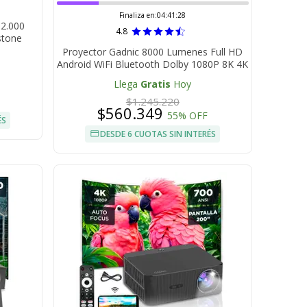
Finaliza en:
04:41:27
12.000
4.8
stone
Proyector Gadnic 8000 Lumenes Full HD
Android WiFi Bluetooth Dolby 1080P 8K 4K
Llega
Gratis
Hoy
$1.245.220
$560.349
55% OFF
ÉS
DESDE 6 CUOTAS SIN INTERÉS