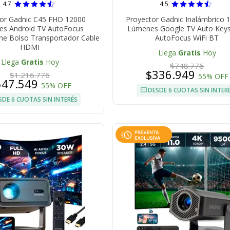
4.7
4.5
or Gadnic C45 FHD 12000
Proyector Gadnic Inalámbrico 
s Android TV AutoFocus
Lúmenes Google TV Auto Key
ne Bolso Transportador Cable
AutoFocus WiFi BT
HDMI
Llega
Gratis
Hoy
Llega
Gratis
Hoy
$748.776
$336.949
$1.216.776
55% OFF
547.549
55% OFF
DESDE 6 CUOTAS SIN INTER
SDE 6 CUOTAS SIN INTERÉS