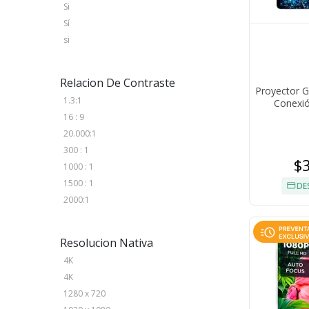
Si
Sí
si
Relacion De Contraste
Proyector G
1.3:1
Conexió
16 : 9
20.000:1
300 : 1
$
1000 : 1
1500 : 1
DE
2000:1
Resolucion Nativa
4K
4K
1280 x 720