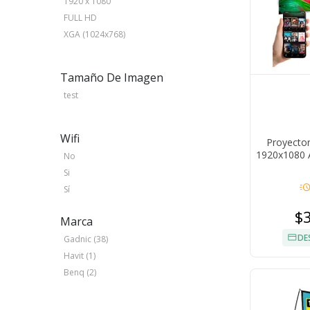
1920 x 1080
FULL HD
XGA (1024x768)
Tamaño De Imagen
test
Wifi
Proyector
1920x1080 
No
Si
acut
Sí
$
Marca
DE
Gadnic (38)
Havit (1)
Benq (2)