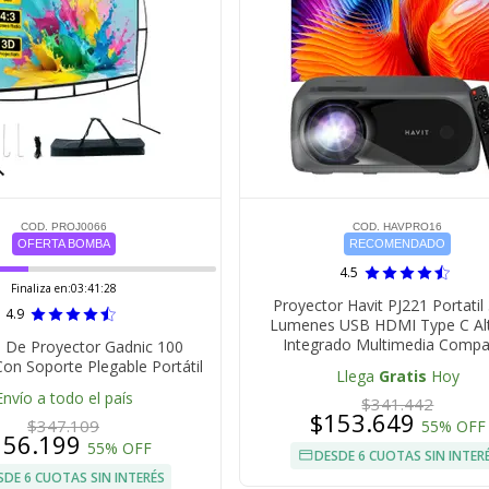
COD. PROJ0066
COD. HAVPRO16
OFERTA BOMBA
RECOMENDADO
4.5
Finaliza en:
03:41:27
Proyector Havit PJ221 Portatil
4.9
Lumenes USB HDMI Type C Al
Integrado Multimedia Comp
a De Proyector Gadnic 100
on Soporte Plegable Portátil
Llega
Gratis
Hoy
Envío a todo el país
$341.442
$153.649
$347.109
55% OFF
156.199
55% OFF
DESDE 6 CUOTAS SIN INTER
SDE 6 CUOTAS SIN INTERÉS