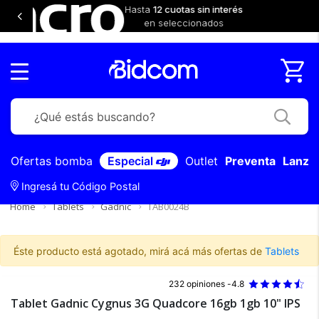
s sin interés
H
cionados
Ofertas bomba
Especial
Outlet
Preventa
Lanza
Ingresá tu Código Postal
Home
Tablets
Gadnic
TAB0024B
Éste producto está agotado, mirá acá más ofertas de
Tablets
232 opiniones -
4.8
Tablet Gadnic Cygnus 3G Quadcore 16gb 1gb 10" IPS