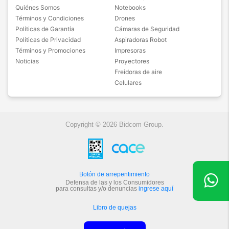
Quiénes Somos
Notebooks
Tipo de autenticación: PAP
Términos y Condiciones
Drones
Políticas de Garantía
Cámaras de Seguridad
Tipo de APN: default
Políticas de Privacidad
Aspiradoras Robot
Protocolo APN: IPv4
Términos y Promociones
Impresoras
Noticias
Proyectores
Activar/desactivar APN: habilitado
Freidoras de aire
Celulares
Presionar nuevamente el botón de menú y
seleccionar ‘APN nuevo’ e ingresar los siguientes
datos:
Nombre: Movistar MMS
Copyright © 2026 Bidcom Group.
APN:
mms.gprs.unifon.com.ar
Proxy: No definido
Botón de arrepentimiento
Puerto: No definido
Defensa de las y los Consumidores
para consultas y/o denuncias
ingrese aquí
Nombre de usuario: mms
Libro de quejas
Contraseña: mms