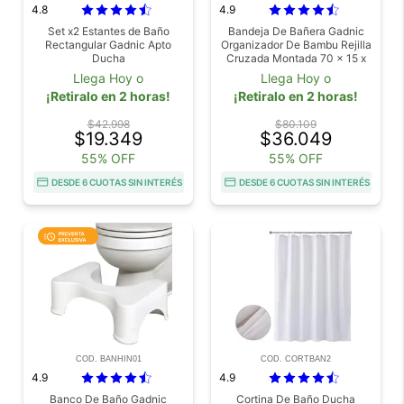
4.8
4.9
Set x2 Estantes de Baño
Bandeja De Bañera Gadnic
Rectangular Gadnic Apto
Organizador De Bambu Rejilla
Ducha
Cruzada Montada 70 x 15 x
45 cm Accesorio Para Baño
Llega Hoy o
Llega Hoy o
¡Retiralo en 2 horas!
¡Retiralo en 2 horas!
$42.998
$80.109
$19.349
$36.049
55% OFF
55% OFF
DESDE 6 CUOTAS SIN INTERÉS
DESDE 6 CUOTAS SIN INTERÉS
COD. BANHIN01
COD. CORTBAN2
4.9
4.9
Banco De Baño Gadnic
Cortina De Baño Ducha