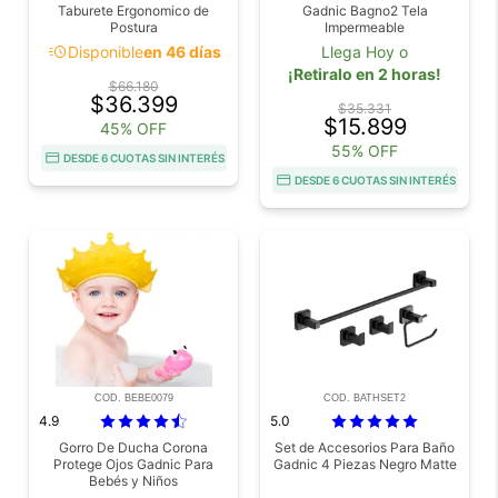
Taburete Ergonomico de
Gadnic Bagno2 Tela
Postura
Impermeable
acute
Disponible
en 46 días
Llega Hoy o
¡Retiralo en 2 horas!
$66.180
$36.399
$35.331
$15.899
45% OFF
55% OFF
DESDE 6 CUOTAS SIN INTERÉS
DESDE 6 CUOTAS SIN INTERÉS
COD. BEBE0079
COD. BATHSET2
4.9
5.0
Gorro De Ducha Corona
Set de Accesorios Para Baño
Protege Ojos Gadnic Para
Gadnic 4 Piezas Negro Matte
Bebés y Niños