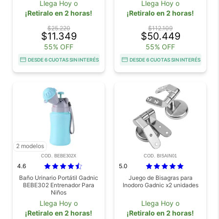
Llega Hoy o
Llega Hoy o
¡Retiralo en 2 horas!
¡Retiralo en 2 horas!
$25.220
$112.109
$11.349
$50.449
55% OFF
55% OFF
DESDE 6 CUOTAS SIN INTERÉS
DESDE 6 CUOTAS SIN INTERÉS
2 modelos
COD. BEBE302X
COD. BISAIN01
4.6
5.0
Baño Urinario Portátil Gadnic
Juego de Bisagras para
BEBE302 Entrenador Para
Inodoro Gadnic x2 unidades
Niños
Llega Hoy o
Llega Hoy o
¡Retiralo en 2 horas!
¡Retiralo en 2 horas!