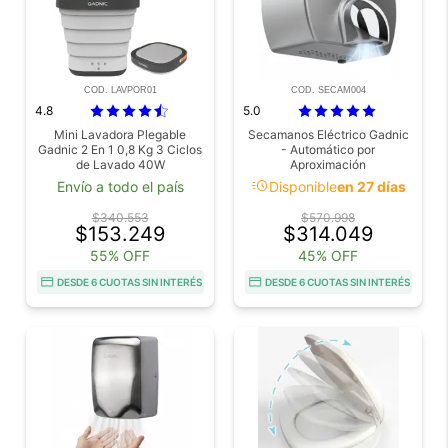
COD. LAVPOR01
COD. SECAM004
4.8
5.0
Mini Lavadora Plegable
Secamanos Eléctrico Gadnic
Gadnic 2 En 1 0,8 Kg 3 Ciclos
- Automático por
de Lavado 40W
Aproximación
acute
Envío a todo el país
Disponible
en 27 días
$340.553
$570.998
$153.249
$314.049
55% OFF
45% OFF
DESDE 6 CUOTAS SIN INTERÉS
DESDE 6 CUOTAS SIN INTERÉS