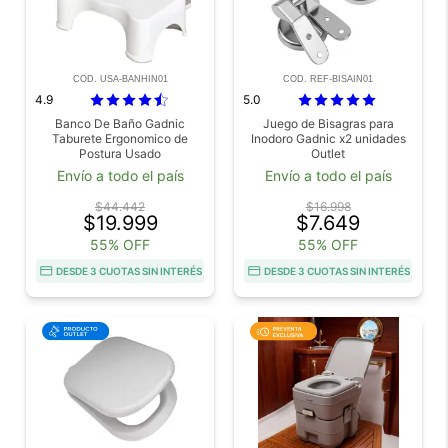
COD. USA-BANHIN01
COD. REF-BISAIN01
4.9
5.0
Banco De Baño Gadnic
Juego de Bisagras para
Taburete Ergonomico de
Inodoro Gadnic x2 unidades
Postura Usado
Outlet
Envío a todo el país
Envío a todo el país
$44.442
$16.998
$19.999
$7.649
55% OFF
55% OFF
DESDE 3 CUOTAS SIN INTERÉS
DESDE 3 CUOTAS SIN INTERÉS