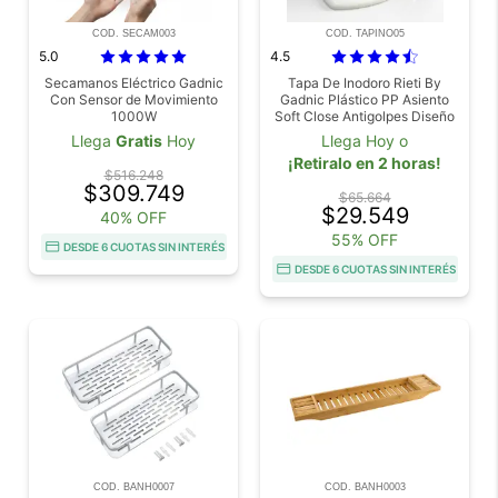
COD. SECAM003
COD. TAPINO05
5.0
4.5
Secamanos Eléctrico Gadnic
Tapa De Inodoro Rieti By
Con Sensor de Movimiento
Gadnic Plástico PP Asiento
1000W
Soft Close Antigolpes Diseño
Universal
Llega
Gratis
Hoy
Llega Hoy o
¡Retiralo en 2 horas!
$516.248
$309.749
$65.664
$29.549
40% OFF
55% OFF
DESDE 6 CUOTAS SIN INTERÉS
DESDE 6 CUOTAS SIN INTERÉS
COD. BANH0007
COD. BANH0003