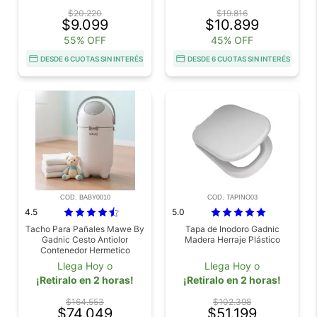
$20.220
$19.816
$9.099
$10.899
55% OFF
45% OFF
DESDE 6 CUOTAS SIN INTERÉS
DESDE 6 CUOTAS SIN INTERÉS
COD. BABY0010
COD. TAPINO03
4.5
5.0
Tacho Para Pañales Mawe By
Tapa de Inodoro Gadnic
Gadnic Cesto Antiolor
Madera Herraje Plástico
Contenedor Hermetico
Capacidad 12L Compacto
Llega Hoy o
Llega Hoy o
¡Retiralo en 2 horas!
¡Retiralo en 2 horas!
$164.553
$102.398
$74.049
$51.199