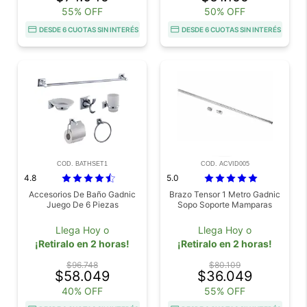
55% OFF
50% OFF
DESDE 6 CUOTAS SIN INTERÉS
DESDE 6 CUOTAS SIN INTERÉS
COD. BATHSET1
COD. ACVID005
4.8
5.0
Accesorios De Baño Gadnic
Brazo Tensor 1 Metro Gadnic
Juego De 6 Piezas
Sopo Soporte Mamparas
Llega Hoy o
Llega Hoy o
¡Retiralo en 2 horas!
¡Retiralo en 2 horas!
$96.748
$80.109
$58.049
$36.049
40% OFF
55% OFF