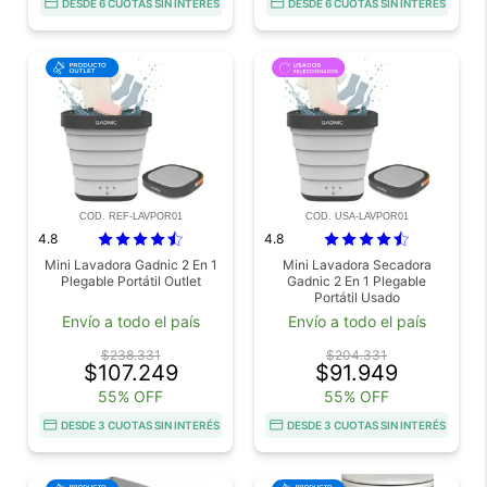
DESDE 6 CUOTAS SIN INTERÉS
DESDE 6 CUOTAS SIN INTERÉS
COD. REF-LAVPOR01
COD. USA-LAVPOR01
4.8
4.8
Mini Lavadora Gadnic 2 En 1
Mini Lavadora Secadora
Plegable Portátil Outlet
Gadnic 2 En 1 Plegable
Portátil Usado
Envío a todo el país
Envío a todo el país
$238.331
$204.331
$107.249
$91.949
55% OFF
55% OFF
DESDE 3 CUOTAS SIN INTERÉS
DESDE 3 CUOTAS SIN INTERÉS