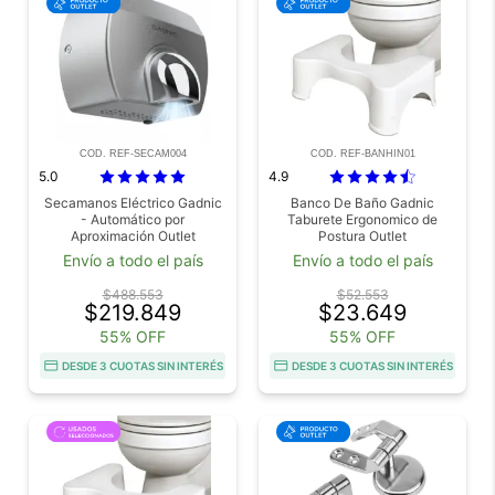
COD. REF-SECAM004
COD. REF-BANHIN01
5.0
4.9
Secamanos Eléctrico Gadnic
Banco De Baño Gadnic
- Automático por
Taburete Ergonomico de
Aproximación Outlet
Postura Outlet
Envío a todo el país
Envío a todo el país
$488.553
$52.553
$219.849
$23.649
55% OFF
55% OFF
DESDE 3 CUOTAS SIN INTERÉS
DESDE 3 CUOTAS SIN INTERÉS