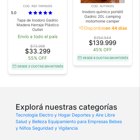
COD. REF-TAPINO03
COD. AUTINO01
Inodoro químico portátil
5.0
Gadnic 20L camping
Tapa de Inodoro Gadnic
motorhome camper
Madera Herraje Plástico
acute
Disponible
en 44 días
Outlet
Envío a todo el país
$254.544
$139.999
$73.998
45% OFF
$33.299
55% OFF
DESDE 6 CUOTAS SIN INTERÉS
DESDE 3 CUOTAS SIN INTERÉS
Explorá nuestras categorías
Tecnologia
Electro y Hogar
Deportes y Aire Libre
Salud y Belleza
Equipamiento para Empresas
Bebes
y Niños
Seguridad y Vigilancia