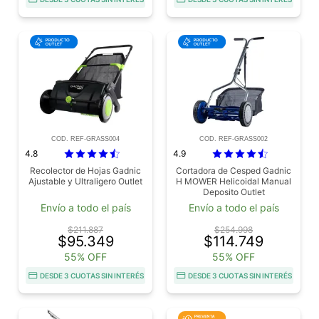
COD. REF-GRASS004
COD. REF-GRASS002
4.8
4.9
Recolector de Hojas Gadnic
Cortadora de Cesped Gadnic
Ajustable y Ultraligero Outlet
H MOWER Helicoidal Manual
Deposito Outlet
Envío a todo el país
Envío a todo el país
$211.887
$254.998
$95.349
$114.749
55% OFF
55% OFF
DESDE 3 CUOTAS SIN INTERÉS
DESDE 3 CUOTAS SIN INTERÉS