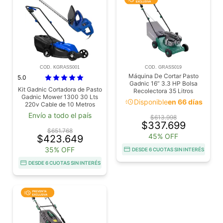
COD. KGRASS001
COD. GRASS019
Máquina De Cortar Pasto
5.0
Gadnic 16” 3.3 HP Bolsa
Kit Gadnic Cortadora de Pasto
Recolectora 35 Litros
Gadnic Mower 1300 30 Lts
acute
Disponible
en 66 días
220v Cable de 10 Metros
1300W Podadoras Para
Envío a todo el país
$613.998
Plantas Gadnic TRIHE580
$337.699
Cortacercos
$651.768
45% OFF
$423.649
35% OFF
DESDE 6 CUOTAS SIN INTERÉS
DESDE 6 CUOTAS SIN INTERÉS