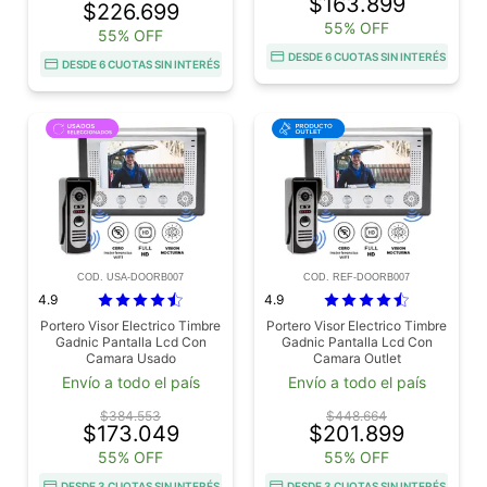
$163.899
$226.699
55% OFF
55% OFF
DESDE 6 CUOTAS SIN INTERÉS
DESDE 6 CUOTAS SIN INTERÉS
COD. USA-DOORB007
COD. REF-DOORB007
4.9
4.9
Portero Visor Electrico Timbre
Portero Visor Electrico Timbre
Gadnic Pantalla Lcd Con
Gadnic Pantalla Lcd Con
Camara Usado
Camara Outlet
Envío a todo el país
Envío a todo el país
$384.553
$448.664
$173.049
$201.899
55% OFF
55% OFF
DESDE 3 CUOTAS SIN INTERÉS
DESDE 3 CUOTAS SIN INTERÉS