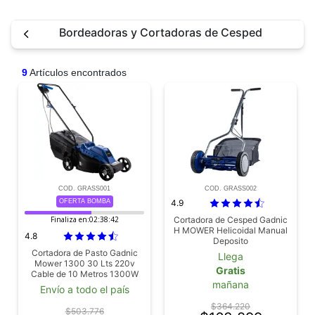
Bordeadoras y Cortadoras de Cesped
9
Artículos encontrados
COD. GRASS001
COD. GRASS002
OFERTA BOMBA
4.9
Finaliza en:
02:38:41
Cortadora de Cesped Gadnic
H MOWER Helicoidal Manual
4.8
Deposito
Cortadora de Pasto Gadnic
Llega
Mower 1300 30 Lts 220v
Gratis
Cable de 10 Metros 1300W
mañana
Envío a todo el país
$364.220
$503.776