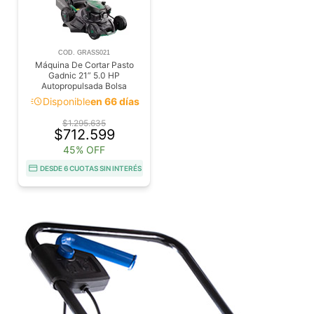
COD. GRASS021
Máquina De Cortar Pasto
Gadnic 21” 5.0 HP
Autopropulsada Bolsa
Recolectora 60 Litros
acute
Disponible
en 66 días
$1.295.635
$712.599
45% OFF
DESDE 6 CUOTAS SIN INTERÉS