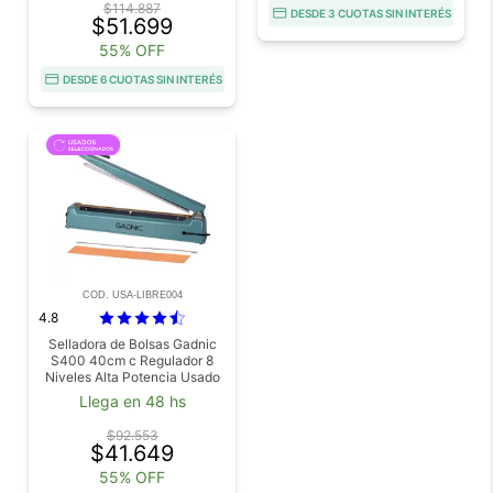
$114.887
DESDE 3 CUOTAS SIN INTERÉS
$51.699
55% OFF
DESDE 6 CUOTAS SIN INTERÉS
COD. USA-LIBRE004
4.8
Selladora de Bolsas Gadnic
S400 40cm c Regulador 8
Niveles Alta Potencia Usado
Llega en 48 hs
$92.553
$41.649
55% OFF