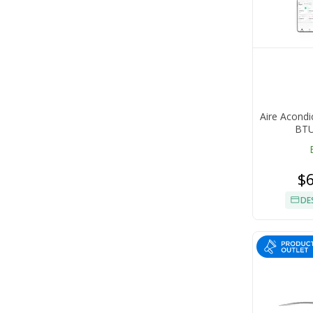
Aire Acondi
BTU
$
DE