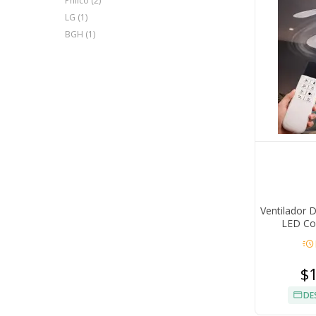
Philco (2)
LG (1)
BGH (1)
Ventilador 
LED Co
acute
$
DE