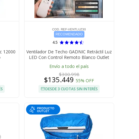
COD. REF-VENTLUZ30
RECOMENDADO
4.5
ic 12000
Ventilador De Techo GADNIC Retráctil Luz
o
LED Con Control Remoto Blanco Outlet
Envío a todo el país
$300.998
$135.449
55% OFF
ÉS
DESDE 3 CUOTAS SIN INTERÉS