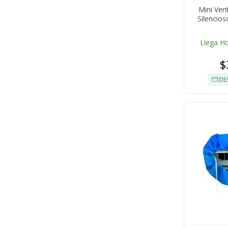
Mini Vent
Silencio
Llega H
$
DE