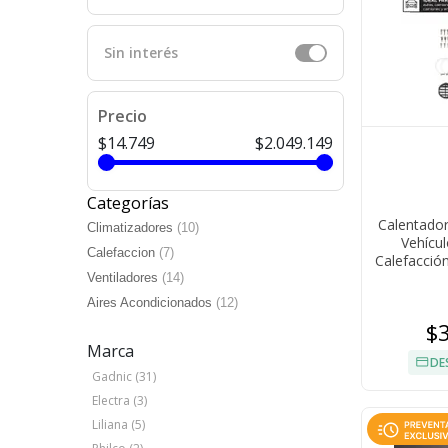
Sin interés
Precio
$14.749
$2.049.149
Categorías
Calentador
Climatizadores
(10)
Vehícu
Calefaccion
(7)
Calefacció
Ventiladores
(14)
Aires Acondicionados
(12)
$
Marca
DE
Gadnic (31)
Electra (3)
Liliana (5)