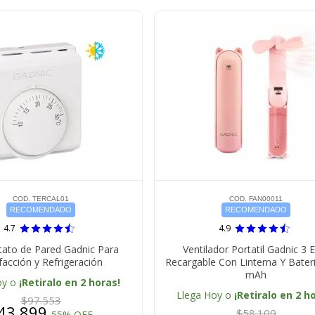
COD. TERCAL01
COD. FAN00011
RECOMENDADO
RECOMENDADO
4.7
4.9
ato de Pared Gadnic Para
Ventilador Portatil Gadnic 3 
facción y Refrigeración
Recargable Con Linterna Y Bater
mAh
oy o
¡Retiralo en 2 horas!
Llega Hoy o
¡Retiralo en 2 h
$97.553
43.899
$58.109
55% OFF