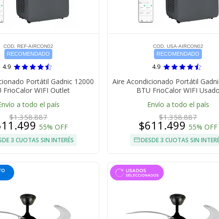
COD. REF-AIRCON02
COD. USA-AIRCON02
RECOMENDADO
RECOMENDADO
4.9
4.9
cionado Portátil Gadnic 12000
Aire Acondicionado Portátil Gadn
 FrioCalor WIFI Outlet
BTU FrioCalor WIFI Usad
Envío a todo el país
Envío a todo el país
$1.358.887
$1.358.887
611.499
$611.499
55% OFF
55% OFF
SDE 3 CUOTAS SIN INTERÉS
DESDE 3 CUOTAS SIN INTER