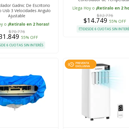
ilador Gadnic De Escritorio
Llega Hoy o
¡Retiralo en 2 h
so Usb 3 Velocidades Angulo
$32.776
Ajustable
$14.749
55% OFF
oy o
¡Retiralo en 2 horas!
DESDE 6 CUOTAS SIN INTER
$70.776
31.849
55% OFF
SDE 6 CUOTAS SIN INTERÉS