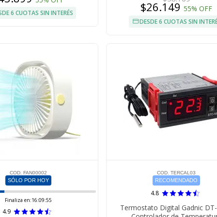
$26.149
55% OFF
SDE 6 CUOTAS SIN INTERÉS
DESDE 6 CUOTAS SIN INTER
COD. FAN00002
COD. TERCAL03
SÓLO POR HOY
RECOMENDADO
4.8
Finaliza en:
16:09:54
Termostato Digital Gadnic DT
4.9
Controlador de Temperatu