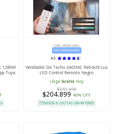
COD. VENTLUZ31
RECOMENDADO
4.5
ic 1280W
Ventilador De Techo GADNIC Retráctil Luz
App Tuya
LED Control Remoto Negro
Llega
Gratis
Hoy
$341.498
$204.899
F
40% OFF
ÉS
DESDE 6 CUOTAS SIN INTERÉS