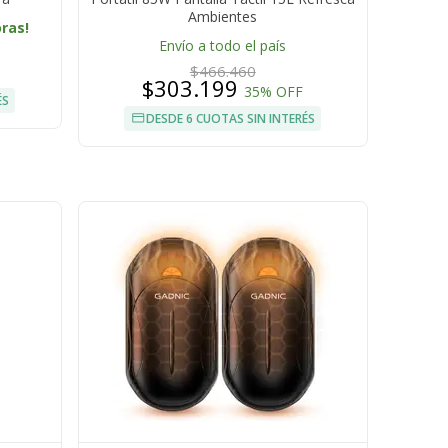
Ambientes
oras!
Envío a todo el país
$466.460
$303.199
35% OFF
ÉS
DESDE 6 CUOTAS SIN INTERÉS