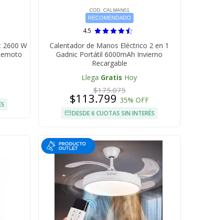
COD. CALMAN01
RECOMENDADO
4.5
ic 2600 W
Calentador de Manos Eléctrico 2 en 1
 Remoto
Gadnic Portátil 6000mAh Invierno
Recargable
Llega
Gratis
Hoy
$175.075
$113.799
35% OFF
ÉS
DESDE 6 CUOTAS SIN INTERÉS