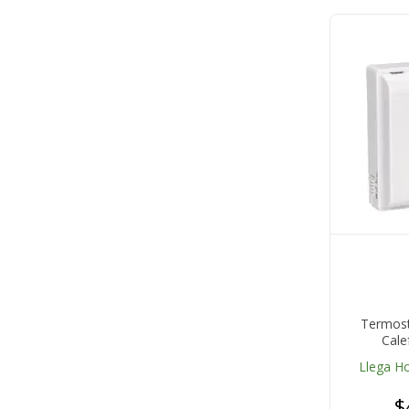
Termost
Cale
Llega H
$