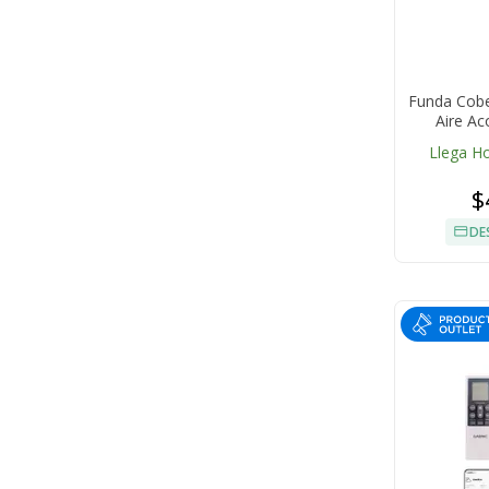
Funda Cobe
Aire A
Llega H
$
DE