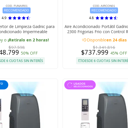
COD. FUNAIR01
COD. AIRCON01
RECOMENDADO
RECOMENDADO
4.9
4.8
rtor de Limpieza Gadnic para
Aire Acondicionado Portátil Gadn
condicionado Impermeable
2300 Frigorias Frio con Control
acute
oy o
¡Retiralo en 2 horas!
Disponible
en 24 días
$97.598
$1.341.816
48.799
$737.999
50% OFF
45% OFF
SDE 6 CUOTAS SIN INTERÉS
DESDE 6 CUOTAS SIN INTER