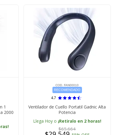
COD. FAN00010
RECOMENDADO
4.7
En 1
Ventilador de Cuello Portatil Gadnic Alta
ia 2000
Potencia
Llega Hoy o
¡Retiralo en 2 horas!
oras!
$65.664
$29.549
55% OFF