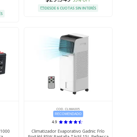
DESDE 6 CUOTAS SIN INTERÉS
ÉS
COD. CLIMA005
RECOMENDADO
4.9
-1000
Climatizador Evaporativo Gadnic Frío
ra
Portátil 85W Pantalla Táctil 15L Refresca