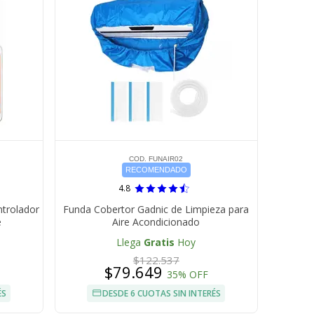
COD. FUNAIR02
RECOMENDADO
4.8
ntrolador
Funda Cobertor Gadnic de Limpieza para
e
Aire Acondicionado
Llega
Gratis
Hoy
$122.537
$79.649
35% OFF
ÉS
DESDE 6 CUOTAS SIN INTERÉS