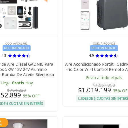
COD. AVCALF01
COD. AIRCON02
RECOMENDADO
RECOMENDADO
4.5
4.9
 de Aire Diesel GADNIC Para
Aire Acondicionado Portátil Gadn
los 5KW 12V 24V Aluminio
Frio Calor WIFI Control Remoto 
n Bomba De Aceite Silenciosa
Envío a todo el país
Llega
Gratis
Hoy
$1.567.998
$1.019.199
$784.220
35% OF
352.899
55% OFF
DESDE 6 CUOTAS SIN INTER
SDE 6 CUOTAS SIN INTERÉS