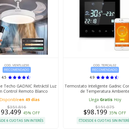
COD. VENTLUZ30
COD. TERCAL02
RECOMENDADO
RECOMENDADO
4.5
4.9
De Techo GADNIC Retráctil Luz
Termostato Inteligente Gadnic Co
n Control Remoto Blanco
de Temperatura Ambient
Disponible
en 49 días
Llega
Gratis
Hoy
$351.816
$151.075
193.499
$98.199
45% OFF
35% OFF
SDE 6 CUOTAS SIN INTERÉS
DESDE 6 CUOTAS SIN INTER