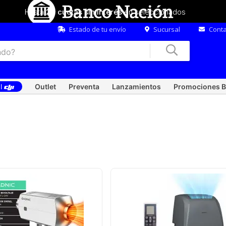
Hasta
20 cuotas sin interés
en seleccionados
Estado de tu envío
Sucursal
Conta
al
Outlet
Preventa
Lanzamientos
Promociones B