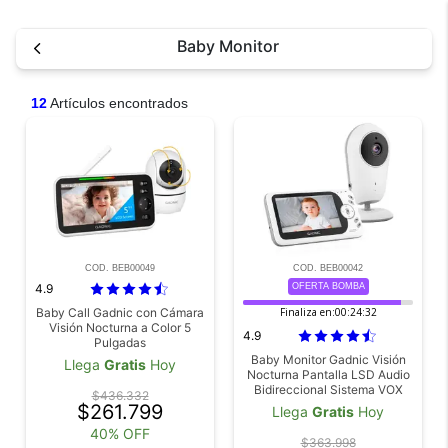
Baby Monitor
12
Artículos encontrados
COD. BEB00049
COD. BEB00042
4.9
OFERTA BOMBA
Baby Call Gadnic con Cámara
Finaliza en:
00:24:32
Visión Nocturna a Color 5
4.9
Pulgadas
Baby Monitor Gadnic Visión
Llega
Gratis
Hoy
Nocturna Pantalla LSD Audio
Bidireccional Sistema VOX
$436.332
$261.799
Llega
Gratis
Hoy
40% OFF
$363.998