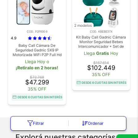
2 modelos
COD. P2P000-9
COD. KBEBE57X
Kit Baby Call Gadnic Cámara
4.9
Monitor Seguridad Bebes
Baby Call Cámara De
Intercomunicador + Set de
Seguridad Gadnic SX9 IP
Alimentación para Bebés
Llega
Gratis
Hoy
Motorizada WiFi P2P Full Hd
Gadnic Silicona
Visión Nocturna
Llega Hoy o
$157.614
$102.449
¡Retiralo en 2 horas!
35% OFF
$72.768
$47.299
DESDE 6 CUOTAS SIN INTERÉS
35% OFF
DESDE 6 CUOTAS SIN INTERÉS
Filtrar
Ordenar
Explorá nuestras categorías