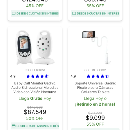
45% OFF
55% OFF
DESDE 6 CUOTAS SIN INTERÉS
DESDE 6 CUOTAS SIN INTERÉS
COD. BEB00050
COD. BEBSOP02
4.9
4.9
Baby Call Monitor Gadnic
Soporte Universal Gadnic
Audio Bidireccional Melodias
Flexible para Cámaras
Video con Visión Nocturna
Celulares Tablets
Sensor Temperatura Bateria
Llega
Gratis
Hoy
Llega Hoy o
540mAh
¡Retiralo en 2 horas!
$175.098
$87.549
$20.220
$9.099
50% OFF
55% OFF
DESDE 6 CUOTAS SIN INTERÉS