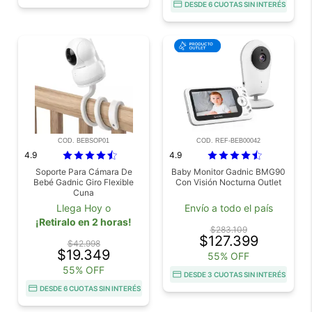
DESDE 6 CUOTAS SIN INTERÉS
COD. BEBSOP01
COD. REF-BEB00042
4.9
4.9
Soporte Para Cámara De
Baby Monitor Gadnic BMG90
Bebé Gadnic Giro Flexible
Con Visión Nocturna Outlet
Cuna
Llega Hoy o
Envío a todo el país
¡Retiralo en 2 horas!
$283.109
$127.399
$42.998
$19.349
55% OFF
55% OFF
DESDE 3 CUOTAS SIN INTERÉS
DESDE 6 CUOTAS SIN INTERÉS