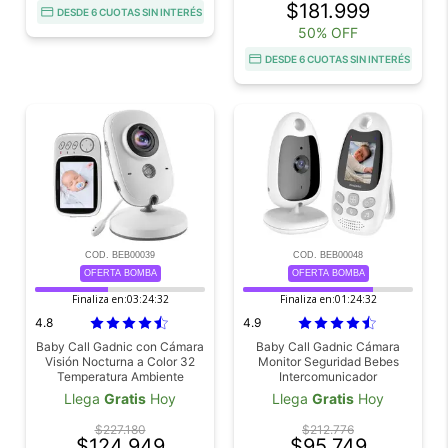
$181.999
DESDE 6 CUOTAS SIN INTERÉS
50% OFF
DESDE 6 CUOTAS SIN INTERÉS
COD. BEB00039
COD. BEB00048
OFERTA BOMBA
OFERTA BOMBA
Finaliza en:
03:24:32
Finaliza en:
01:24:32
4.8
4.9
Baby Call Gadnic con Cámara
Baby Call Gadnic Cámara
Visión Nocturna a Color 32
Monitor Seguridad Bebes
Temperatura Ambiente
Intercomunicador
Llega
Gratis
Hoy
Llega
Gratis
Hoy
$227.180
$212.776
$124.949
$95.749