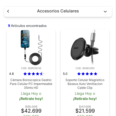
Accesorios Celulares
9
Artículos encontrados
COD. BOROSC03
COD. BASEU052
4.8
5.0
Cámara Boroscopica Gadnic
Soporte Celular Magnetico
Para Celular PC Impermeable
Baseus Auto Ventilacion
35mts HD
Cable Clip
Llega Hoy o
Llega Hoy o
¡Retiralo hoy!
¡Retiralo hoy!
$85.398
$47.998
$42.699
$21.599