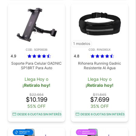
1 modelos
COD. SOP00036
COD. RINO001X
4.9
4.8
Soporte Para Celular GADNIC
Riñonera Running Gadnic
SP18RT Para Auto
Resistente Al Agua
Llega Hoy o
Llega Hoy o
¡Retiralo hoy!
¡Retiralo hoy!
$22.664
$11.845
$10.199
$7.699
55% OFF
35% OFF
DESDE 6 CUOTAS SIN INTERÉS
DESDE 6 CUOTAS SIN INTERÉS