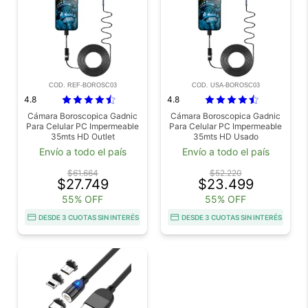
COD. REF-BOROSC03
COD. USA-BOROSC03
4.8
4.8
Cámara Boroscopica Gadnic
Cámara Boroscopica Gadnic
Para Celular PC Impermeable
Para Celular PC Impermeable
35mts HD Outlet
35mts HD Usado
Envío a todo el país
Envío a todo el país
$61.664
$52.220
$27.749
$23.499
55% OFF
55% OFF
DESDE 3 CUOTAS SIN INTERÉS
DESDE 3 CUOTAS SIN INTERÉS