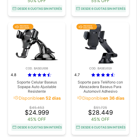
50% OFF
55% OFF
DESDE 6 CUOTAS SIN INTERÉS
DESDE 6 CUOTAS SIN INTERÉS
COD. BASEU008
COD. BASEU019
4.8
4.7
Soporte Celular Baseus
Soporte para Teléfono con
Sopapa Auto Ajustable
Abrazadera Baseus Para
Resistente
Automovil Adhesivo
acute
acute
Disponible
en 52 días
Disponible
en 36 días
$45.453
$51.725
$24.999
$28.449
45% OFF
45% OFF
DESDE 6 CUOTAS SIN INTERÉS
DESDE 6 CUOTAS SIN INTERÉS