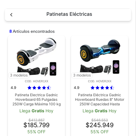
Patinetas Eléctricas
8
Artículos encontrados
3 modelos
3 modelos
COD. HOVER1XX
COD. HOVER2XX
4.9
4.9
Patineta Electrica Gadnic
Patineta Eléctrica Gadnic
Hoverboard 65 Pulgadas
Hoverboard Ruedas 8" Motor
250W Carga Máxima 100 kg
250W Capacidad Hasta
Autonomía 6-8 km Batería
100kg
Llega
Gratis
Hoy
Llega
Gratis
Hoy
Litio 1,8Ah
$412.887
$546.553
$185.799
$245.949
55% OFF
55% OFF