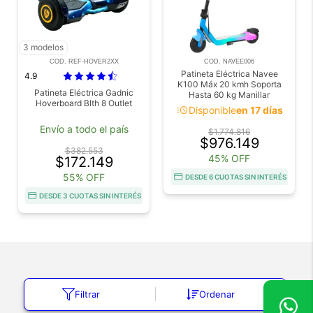
3 modelos
COD. REF-HOVER2XX
COD. NAVEE006
Patineta Eléctrica Navee
4.9
K100 Máx 20 kmh Soporta
Patineta Eléctrica Gadnic
Hasta 60 kg Manillar
Hoverboard Blth 8 Outlet
Ajustable
acute
Disponible
en 17 días
Envío a todo el país
$1.774.816
$976.149
$382.553
45% OFF
$172.149
55% OFF
DESDE 6 CUOTAS SIN INTERÉS
DESDE 3 CUOTAS SIN INTERÉS
Explorá nuestras categorías
Filtrar
Ordenar
Tecnologia
Electro y Hogar
Deportes y Aire Libre