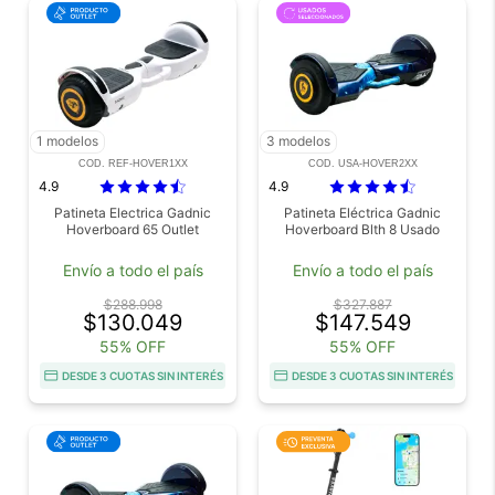
1 modelos
3 modelos
COD. REF-HOVER1XX
COD. USA-HOVER2XX
4.9
4.9
Patineta Electrica Gadnic
Patineta Eléctrica Gadnic
Hoverboard 65 Outlet
Hoverboard Blth 8 Usado
Envío a todo el país
Envío a todo el país
$288.998
$327.887
$130.049
$147.549
55% OFF
55% OFF
DESDE 3 CUOTAS SIN INTERÉS
DESDE 3 CUOTAS SIN INTERÉS