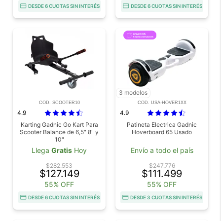
DESDE 6 CUOTAS SIN INTERÉS
DESDE 6 CUOTAS SIN INTERÉS
3 modelos
COD. SCOOTER10
COD. USA-HOVER1XX
4.9
4.9
Karting Gadnic Go Kart Para
Patineta Electrica Gadnic
Scooter Balance de 6,5" 8" y
Hoverboard 65 Usado
10"
Llega
Gratis
Hoy
Envío a todo el país
$282.553
$247.776
$127.149
$111.499
55% OFF
55% OFF
DESDE 6 CUOTAS SIN INTERÉS
DESDE 3 CUOTAS SIN INTERÉS