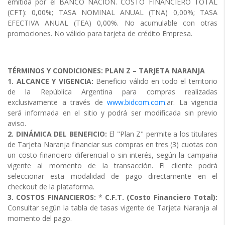
emitida por el BANCO NACIÓN. COSTO FINANCIERO TOTAL
(CFT): 0,00%; TASA NOMINAL ANUAL (TNA) 0,00%; TASA
EFECTIVA ANUAL (TEA) 0,00%. No acumulable con otras
promociones. No válido para tarjeta de crédito Empresa.
TÉRMINOS Y CONDICIONES: PLAN Z – TARJETA NARANJA
1. ALCANCE Y VIGENCIA:
Beneficio válido en todo el territorio
de la República Argentina para compras realizadas
exclusivamente a través de
www.bidcom.com
.ar. La vigencia
será informada en el sitio y podrá ser modificada sin previo
aviso.
2. DINÁMICA DEL BENEFICIO:
El "Plan Z" permite a los titulares
de Tarjeta Naranja financiar sus compras en tres (3) cuotas con
un costo financiero diferencial o sin interés, según la campaña
vigente al momento de la transacción. El cliente podrá
seleccionar esta modalidad de pago directamente en el
checkout de la plataforma.
3. COSTOS FINANCIEROS:
*
C.F.T. (Costo Financiero Total):
Consultar según la tabla de tasas vigente de Tarjeta Naranja al
momento del pago.