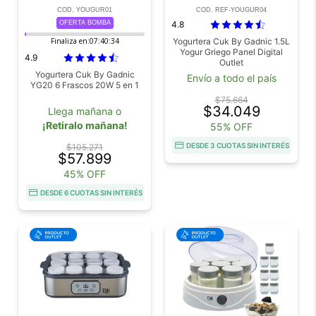
COD. YOUGUR01
COD. REF-YOUGUR04
OFERTA BOMBA
4.8
Finaliza en:
07:40:34
Yogurtera Cuk By Gadnic 1.5L
Yogur Griego Panel Digital
4.9
Outlet
Yogurtera Cuk By Gadnic
Envío a todo el país
YG20 6 Frascos 20W 5 en 1
$75.664
$34.049
Llega mañana o
¡Retiralo mañana!
55% OFF
DESDE 3 CUOTAS SIN INTERÉS
$105.271
$57.899
45% OFF
DESDE 6 CUOTAS SIN INTERÉS