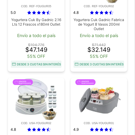
COD. REF-YOUGUR05
COD. REF-YOUGUR02
5.0
4.8
Yogurtera Cuk By Gadnic 2.16
Yogurtera Cuk Gadnic Fabrica
Lts 12 Frascos x180ml Outlet
de Yogurt 8 Vasos 200ml
Outlet
Envío a todo el país
Envío a todo el país
$104.776
$71.442
$47.149
$32.149
55% OFF
55% OFF
DESDE 3 CUOTAS SIN INTERÉS
DESDE 3 CUOTAS SIN INTERÉS
COD. USA-YOUGUR02
COD. USA-YOUGUR01
4.8
4.9