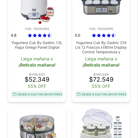
COD. YOUGUR04
COD. YOUGUR05
4.8
5.0
Yogurtera Cuk By Gadnic 1.5L
Yogurtera Cuk By Gadnic 216
Yogur Griego Panel Digital
Lts 12 Frascos x180ml Display
Control Temperatura y
Tiempo
Llega mañana o
Llega mañana o
¡Retiralo mañana!
¡Retiralo mañana!
$116.331
$161.220
$52.349
$72.549
55% OFF
55% OFF
DESDE 6 CUOTAS SIN INTERÉS
DESDE 6 CUOTAS SIN INTERÉS