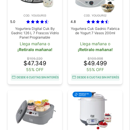
COD. YOUGUR03
COD. YOUGUR02
5.0
4.8
Yogurtera Digital Cuk By
Yogurtera Cuk Gadnic Fabrica
Gadnic 126 L 7 Frascos Vidrio
de Yogurt 7 Vasos 200ml
Panel Programable
Llega mañana o
Llega mañana o
¡Retiralo mañana!
¡Retiralo mañana!
$105.220
$109.998
$47.349
$49.499
55% OFF
55% OFF
DESDE 6 CUOTAS SIN INTERÉS
DESDE 6 CUOTAS SIN INTERÉS