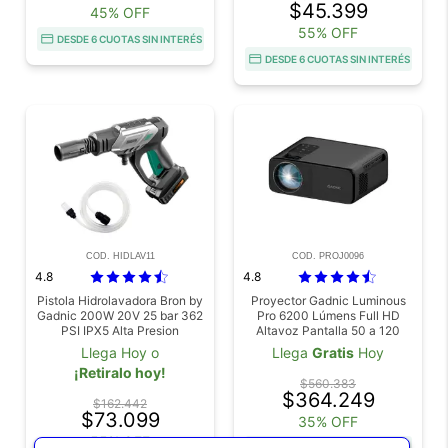
$45.399
45% OFF
55% OFF
DESDE 6 CUOTAS SIN INTERÉS
DESDE 6 CUOTAS SIN INTERÉS
COD. HIDLAV11
COD. PROJ0096
4.8
4.8
Pistola Hidrolavadora Bron by
Proyector Gadnic Luminous
Gadnic 200W 20V 25 bar 362
Pro 6200 Lúmens Full HD
PSI IPX5 Alta Presion
Altavoz Pantalla 50 a 120
Electrica Portatil
Pulgadas
Llega Hoy o
Llega
Gratis
Hoy
¡Retiralo hoy!
$560.383
$364.249
$162.442
$73.099
35% OFF
55% OFF
DESDE 6 CUOTAS SIN INTERÉS