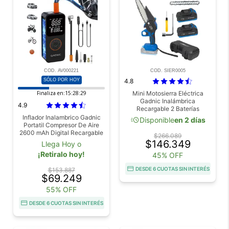
COD. AV000221
COD. SIER0005
SÓLO POR HOY
4.8
Finaliza en:
15:28:27
Mini Motosierra Eléctrica
Gadnic Inalámbrica
4.9
Recargable 2 Baterías
Inflador Inalambrico Gadnic
acute
Disponible
en 2 días
Portatil Compresor De Aire
2600 mAh Digital Recargable
$266.089
Con Auto Stop Luz Led Para
$146.349
Llega Hoy o
Neumaticos
¡Retiralo hoy!
45% OFF
DESDE 6 CUOTAS SIN INTERÉS
$153.887
$69.249
55% OFF
DESDE 6 CUOTAS SIN INTERÉS