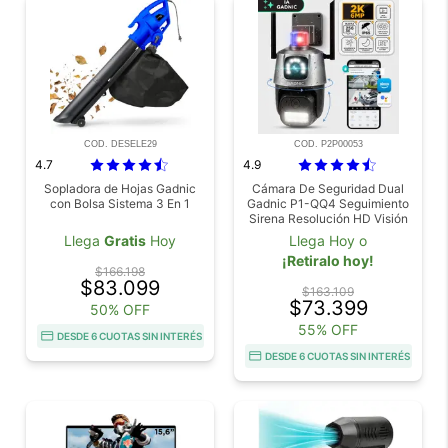
COD. DESELE29
COD. P2P00053
4.7
4.9
Sopladora de Hojas Gadnic
Cámara De Seguridad Dual
con Bolsa Sistema 3 En 1
Gadnic P1-QQ4 Seguimiento
Sirena Resolución HD Visión
Nocturna App Móvil
Llega
Gratis
Hoy
Llega Hoy o
¡Retiralo hoy!
$166.198
$83.099
$163.109
$73.399
50% OFF
55% OFF
DESDE 6 CUOTAS SIN INTERÉS
DESDE 6 CUOTAS SIN INTERÉS