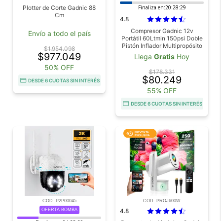
Plotter de Corte Gadnic 88
Finaliza en:
20:28:27
Cm
4.8
Compresor Gadnic 12v
Envío a todo el país
Portátil 60Ltmin 150psi Doble
Pistón Inflador Multipropósito
$1.954.098
$977.049
Llega
Gratis
Hoy
50% OFF
$178.331
$80.249
DESDE 6 CUOTAS SIN INTERÉS
55% OFF
DESDE 6 CUOTAS SIN INTERÉS
COD. P2P00045
COD. PROJ600W
OFERTA BOMBA
4.8