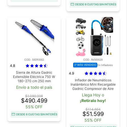
DESDE 6 CUOTAS SIN INTERÉS
COD. SIER0002
COD. AV000029
4.8
1º MÁS VENDIDO
En Infladores
Sierra de Altura Gadnic
4.9
Extensible Eléctrica 750 W
Inflador de Neumáticos
180-270 cm 250 mm
Inalámbrico Mini Recargable
Envío a todo el país
Gadnic Compresor de Aire
Llega Hoy o
$1.089.998
$490.499
¡Retiralo hoy!
55% OFF
$114.664
$51.599
DESDE 6 CUOTAS SIN INTERÉS
55% OFF