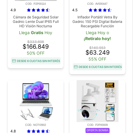
COD. P2P00114
COD. AV000447
4.9
4.5
Cámara de Seguridad Solar
Inflador Portátil Vetra By
Gadnic Lente Dual IP65 Full
Gadnic 150 PSI Digital Bateria
HD Visión Nocturna
Recargable Función
Desinflado Linterna LED
Llega
Gratis
Hoy
Llega Hoy o
¡Retiralo hoy!
$333.698
$166.849
$140.553
$63.249
50% OFF
55% OFF
DESDE 6 CUOTAS SIN INTERÉS
DESDE 6 CUOTAS SIN INTERÉS
COD. NOTI0902
COD. P2P00009
4.8
OFERTA BOMBA