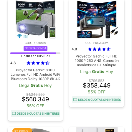
COD. PROJ0090
COD. PROJ330W
OFERTA BOMBA
4.8
Finaliza en:
00:28:27
Proyector Gadnic Full HD
1080P 260 ANSI Conexión
4.8
Inalámbrica BT Múltiple
Conectividad
Proyector Gadnic 8000
Llega
Gratis
Hoy
Lumenes Full HD Android WiFi
Bluetooth Dolby 1080P 8K 4K
$796.553
$358.449
Llega
Gratis
Hoy
55% OFF
$1.245.220
$560.349
DESDE 6 CUOTAS SIN INTERÉS
55% OFF
DESDE 6 CUOTAS SIN INTERÉS