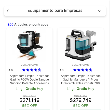
Equipamiento para Empresas
200
Artículos encontrados
COD. ASP00057
COD. ASP00058
4.9
4.9
Aspiradora Limpia Tapizados
Aspiradora Limpia Tapizados
Gadnic 700W Doble Tanque
Gadnic Manguera Y Picos
Succion Potente Accesorios
Intercambiables Portátil 700
Intercambiables 220V
W
Llega
Gratis
Hoy
Llega
Gratis
Hoy
$602.553
$621.664
$271.149
$279.749
55% OFF
55% OFF