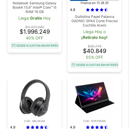
Notebook Samsung Galaxy
Finaliza en:
15:28:27
Book4 15,6" Intel® Core™ i5
4.8
RAM 16 GB
Guillotina Papel Palanca
Llega
Gratis
Hoy
GADNIC GPA4 Corte Preciso
Cuchilla Acero
$3.327.082
$1.996.249
Llega Hoy o
¡Retiralo hoy!
40% OFF
DESDE 6 CUOTAS SIN INTERÉS
$90.776
$40.849
55% OFF
DESDE 6 CUOTAS SIN INTERÉS
COD. ABLUE164
COD. PORTMO05
4.9
4.9