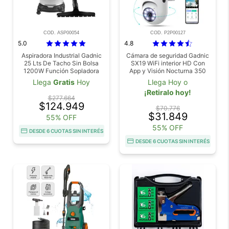
COD. ASP00054
COD. P2P00127
5.0
4.8
Aspiradora Industrial Gadnic
Cámara de seguridad Gadnic
25 Lts De Tacho Sin Bolsa
SX19 WiFi interior HD Con
1200W Función Sopladora
App y Visión Nocturna 350
grados Audio Bidireccional
Llega
Gratis
Hoy
Llega Hoy o
¡Retiralo hoy!
$277.664
$124.949
$70.776
$31.849
55% OFF
55% OFF
DESDE 6 CUOTAS SIN INTERÉS
DESDE 6 CUOTAS SIN INTERÉS