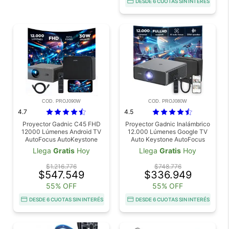
DESDE 6 CUOTAS SIN INTERÉS
COD. PROJ090W
COD. PROJ080W
4.7
4.5
Proyector Gadnic C45 FHD
Proyector Gadnic Inalámbrico
12000 Lúmenes Android TV
12.000 Lúmenes Google TV
AutoFocus AutoKeystone
Auto Keystone AutoFocus
Bolso Transportador Cable
WiFi BT
Llega
Gratis
Hoy
Llega
Gratis
Hoy
HDMI
$1.216.776
$748.776
$547.549
$336.949
55% OFF
55% OFF
DESDE 6 CUOTAS SIN INTERÉS
DESDE 6 CUOTAS SIN INTERÉS