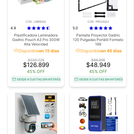
COD. LIBRE011
COD. PROJ0112
4.9
5.0
Plastificadora Laminadora
Pantalla Proyector Gadnic
Gadnic Pouch A3 Pro 300W
120 Pulgadas Portátil Formato
Alta Velocidad
169
acute
acute
Disponible
en 15 días
Disponible
en 45 días
$230.725
$88.998
$126.899
$48.949
45% OFF
45% OFF
DESDE 6 CUOTAS SIN INTERÉS
DESDE 6 CUOTAS SIN INTERÉS