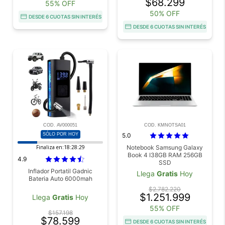
$68.299
55% OFF
50% OFF
DESDE 6 CUOTAS SIN INTERÉS
DESDE 6 CUOTAS SIN INTERÉS
COD. AV000051
COD. KMNOTSA01
SÓLO POR HOY
5.0
Finaliza en:
18:28:27
Notebook Samsung Galaxy
Book 4 I38GB RAM 256GB
4.9
SSD
Inflador Portatil Gadnic
Llega
Gratis
Hoy
Bateria Auto 6000mah
$2.782.220
$1.251.999
Llega
Gratis
Hoy
55% OFF
$157.198
$78.599
DESDE 6 CUOTAS SIN INTERÉS