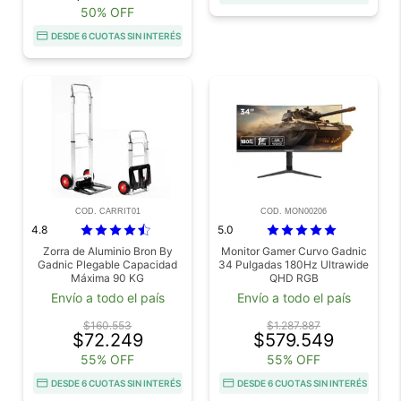
50% OFF
DESDE 6 CUOTAS SIN INTERÉS
COD. CARRIT01
COD. MON00206
4.8
5.0
Zorra de Aluminio Bron By
Monitor Gamer Curvo Gadnic
Gadnic Plegable Capacidad
34 Pulgadas 180Hz Ultrawide
Máxima 90 KG
QHD RGB
Envío a todo el país
Envío a todo el país
$160.553
$1.287.887
$72.249
$579.549
55% OFF
55% OFF
DESDE 6 CUOTAS SIN INTERÉS
DESDE 6 CUOTAS SIN INTERÉS