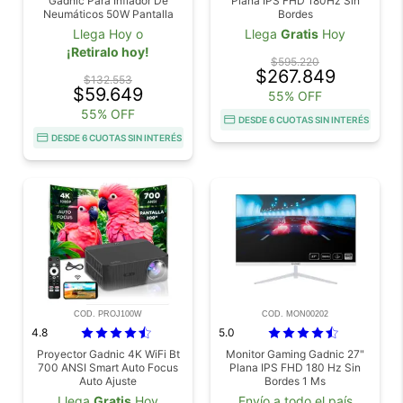
Gadnic Para Inflador De
Plana IPS FHD 180Hz Sin
Neumáticos 50W Pantalla
Bordes
Dual LCD 150 PSI 17 Lmin
Llega Hoy o
Llega
Gratis
Hoy
¡Retiralo hoy!
$595.220
$267.849
$132.553
$59.649
55% OFF
55% OFF
DESDE 6 CUOTAS SIN INTERÉS
DESDE 6 CUOTAS SIN INTERÉS
COD. PROJ100W
COD. MON00202
4.8
5.0
Proyector Gadnic 4K WiFi Bt
Monitor Gaming Gadnic 27"
700 ANSI Smart Auto Focus
Plana IPS FHD 180 Hz Sin
Auto Ajuste
Bordes 1 Ms
Llega
Gratis
Hoy
Envío a todo el país