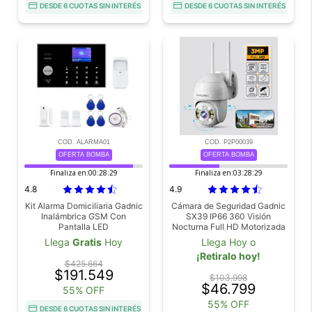
DESDE 6 CUOTAS SIN INTERÉS
DESDE 6 CUOTAS SIN INTERÉS
COD. ALARMA01
COD. P2P00039
OFERTA BOMBA
OFERTA BOMBA
Finaliza en:
00:28:27
Finaliza en:
03:28:27
4.8
4.9
Kit Alarma Domiciliaria Gadnic
Cámara de Seguridad Gadnic
Inalámbrica GSM Con
SX39 IP66 360 Visión
Pantalla LED
Nocturna Full HD Motorizada
Detección de Movimiento
Llega
Gratis
Hoy
Llega Hoy o
¡Retiralo hoy!
$425.664
$191.549
$103.998
$46.799
55% OFF
55% OFF
DESDE 6 CUOTAS SIN INTERÉS