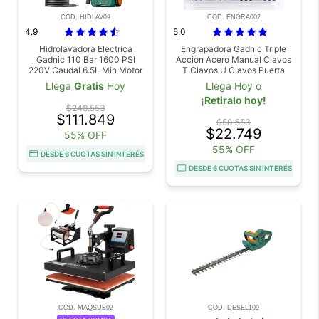
COD. HIDLAV09
COD. ENGRA002
4.9
5.0
Hidrolavadora Electrica
Engrapadora Gadnic Triple
Gadnic 110 Bar 1600 PSI
Accion Acero Manual Clavos
220V Caudal 6.5L Min Motor
T Clavos U Clavos Puerta
Aluminio Manguera 5M
1800 Grapas Maletin Plastico
Llega
Gratis
Hoy
Llega Hoy o
¡Retiralo hoy!
$248.553
$111.849
$50.553
$22.749
55% OFF
55% OFF
DESDE 6 CUOTAS SIN INTERÉS
DESDE 6 CUOTAS SIN INTERÉS
COD. MAQSUB02
COD. DESEL109