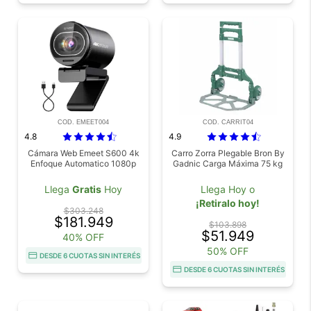
COD. EMEET004
COD. CARRIT04
4.8
4.9
Cámara Web Emeet S600 4k
Carro Zorra Plegable Bron By
Enfoque Automatico 1080p
Gadnic Carga Máxima 75 kg
Llega
Gratis
Hoy
Llega Hoy o
¡Retiralo hoy!
$303.248
$181.949
$103.898
$51.949
40% OFF
50% OFF
DESDE 6 CUOTAS SIN INTERÉS
DESDE 6 CUOTAS SIN INTERÉS