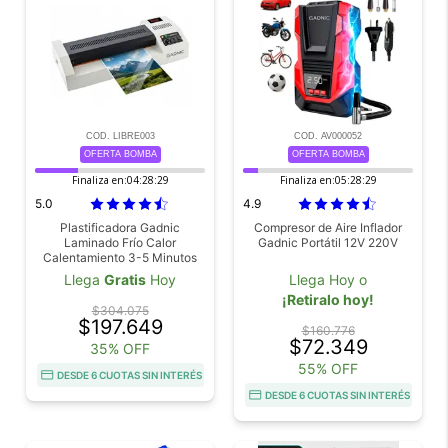
COD. LIBRE003
COD. AV000052
OFERTA BOMBA
OFERTA BOMBA
Finaliza en:
04:28:27
Finaliza en:
05:28:27
5.0
4.9
Plastificadora Gadnic
Compresor de Aire Inflador
Laminado Frío Calor
Gadnic Portátil 12V 220V
Calentamiento 3-5 Minutos
Protege Fotos Y Documentos
Llega
Gratis
Hoy
Llega Hoy o
Función Reversa
¡Retiralo hoy!
$304.075
$197.649
$160.776
$72.349
35% OFF
55% OFF
DESDE 6 CUOTAS SIN INTERÉS
DESDE 6 CUOTAS SIN INTERÉS