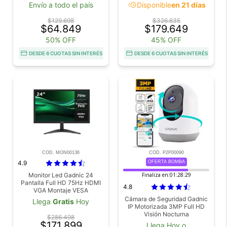
Impermeable
acute
Envío a todo el país
Disponible
en 21 días
$129.698
$326.635
$64.849
$179.649
50% OFF
45% OFF
DESDE 6 CUOTAS SIN INTERÉS
DESDE 6 CUOTAS SIN INTERÉS
COD. MON00136
COD. P2P00090
4.9
OFERTA BOMBA
Monitor Led Gadnic 24
Finaliza en:
01:28:27
Pantalla Full HD 75Hz HDMI
4.8
VGA Montaje VESA
Cámara de Seguridad Gadnic
Llega
Gratis
Hoy
IP Motorizada 3MP Full HD
Visión Nocturna
$286.498
$171.899
Llega Hoy o