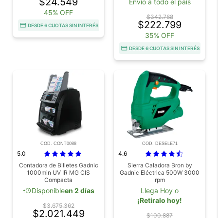
$24.549
Envío a todo el país
45% OFF
$342.768
$222.799
DESDE 6 CUOTAS SIN INTERÉS
35% OFF
DESDE 6 CUOTAS SIN INTERÉS
COD. CONT0088
COD. DESELE71
5.0
4.6
Contadora de Billetes Gadnic
Sierra Caladora Bron by
1000min UV IR MG CIS
Gadnic Eléctrica 500W 3000
Compacta
rpm
acute
Disponible
en 2 días
Llega Hoy o
¡Retiralo hoy!
$3.675.362
$2.021.449
$100.887