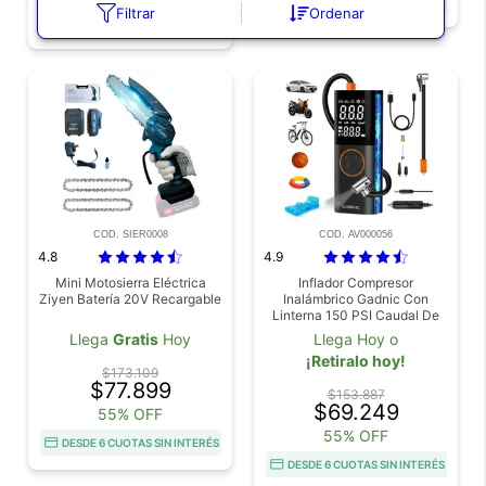
Filtrar
Ordenar
DESDE 6 CUOTAS SIN INTERÉS
COD. SIER0008
COD. AV000056
4.8
4.9
Mini Motosierra Eléctrica
Inflador Compresor
Ziyen Batería 20V Recargable
Inalámbrico Gadnic Con
Linterna 150 PSI Caudal De
Aire 19L/Min Batería 6000
Llega
Gratis
Hoy
Llega Hoy o
mAh
¡Retiralo hoy!
$173.109
$77.899
$153.887
$69.249
55% OFF
55% OFF
DESDE 6 CUOTAS SIN INTERÉS
DESDE 6 CUOTAS SIN INTERÉS