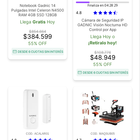
Notebook Gadnic 14
Finaliza en:
04:28:27
Pulgadas Intel Celeron N4500
4.8
RAM 4GB SSD 128GB
Cámara Frontal + Soporte
Cámara de Seguridad IP
Llega
Gratis
Hoy
GADNIC Visión Nocturna HD
Control por App
$854.664
$384.599
Llega Hoy o
¡Retiralo hoy!
55% OFF
DESDE 6 CUOTAS SIN INTERÉS
$108.776
$48.949
55% OFF
DESDE 6 CUOTAS SIN INTERÉS
COD. ACALAR01
COD. MAQSUB05