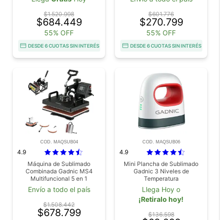
$1.520.998
$601.776
$684.449
$270.799
55% OFF
55% OFF
DESDE 6 CUOTAS SIN INTERÉS
DESDE 6 CUOTAS SIN INTERÉS
COD. MAQSUB04
COD. MAQSUB06
4.9
4.9
Máquina de Sublimado
Mini Plancha de Sublimado
Combinada Gadnic MS4
Gadnic 3 Niveles de
Multifuncional 5 en 1
Temperatura
Envío a todo el país
Llega Hoy o
¡Retiralo hoy!
$1.508.442
$678.799
$136.598