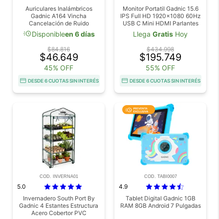
Auriculares Inalámbricos
Monitor Portatil Gadnic 15.6
Gadnic A164 Vincha
IPS Full HD 1920x1080 60Hz
Cancelación de Ruido
USB C Mini HDMI Parlantes
Integrados
acute
Disponible
en 6 días
Llega
Gratis
Hoy
$84.816
$434.998
$46.649
$195.749
45% OFF
55% OFF
DESDE 6 CUOTAS SIN INTERÉS
DESDE 6 CUOTAS SIN INTERÉS
COD. INVERNA01
COD. TABI0007
5.0
4.9
Invernadero South Port By
Tablet Digital Gadnic 1GB
Gadnic 4 Estantes Estructura
RAM 8GB Android 7 Pulgadas
Acero Cobertor PVC