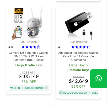
COD. P2P00040
COD. CARPLY01
4.8
4.9
Camara De Seguridad Gadnic
Adaptador Inalámbrico Gadnic
DM300W IP WIFI Para
Para Auto BT Conexión
Exteriores 1080P Visión
Automática
Nocturna
Llega
Gratis
Hoy
Llega Hoy o
¡Retiralo hoy!
$233.664
$105.149
$94.776
$42.649
55% OFF
55% OFF
DESDE 6 CUOTAS SIN INTERÉS
DESDE 6 CUOTAS SIN INTERÉS