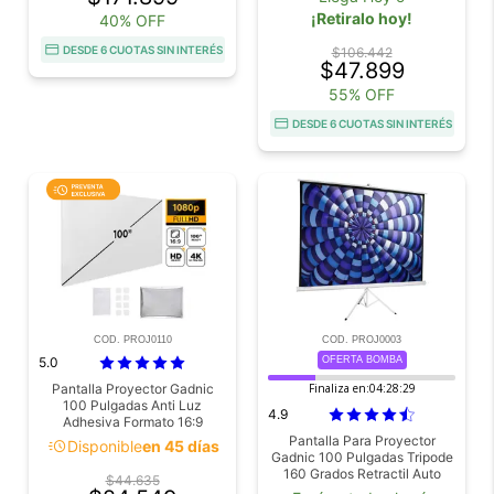
¡Retiralo hoy!
40% OFF
DESDE 6 CUOTAS SIN INTERÉS
$106.442
$47.899
55% OFF
DESDE 6 CUOTAS SIN INTERÉS
COD. PROJ0110
COD. PROJ0003
5.0
OFERTA BOMBA
Pantalla Proyector Gadnic
Finaliza en:
04:28:28
100 Pulgadas Anti Luz
4.9
Adhesiva Formato 16:9
Pantalla Para Proyector
acute
Disponible
en 45 días
Gadnic 100 Pulgadas Tripode
160 Grados Retractil Auto
$44.635
Lock Alta Estabilidad