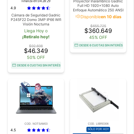
Finaliza en:
04:28:27
Proyector Inalámbrico Gadnic
Full HD 1920x1080 Auto
4.9
Enfoque Automático 250 ANSI
Lumenes
Cámara de Seguridad Gadnic
acute
Disponible
en 10 días
P245F22 Domo 3MP IP66 Wifi
Visión Nocturna
$655.725
$360.649
Llega Hoy o
¡Retiralo hoy!
45% OFF
DESDE 6 CUOTAS SIN INTERÉS
$92.698
$46.349
50% OFF
DESDE 6 CUOTAS SIN INTERÉS
COD. NOTSAM03
COD. LIBRE006
4.5
SÓLO POR HOY