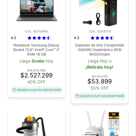
COD. NOTSAM02
COD. SOPJET02
4.5
4.5
Notebook Samsung Galaxy
Soplador de Aire Comprimido
Book4 15,6" Intel® Core™ i7
GADNIC Inalámbrico 65W
RAM 16 GB
900000rpm
Llega
Gratis
Hoy
Llega Hoy o
¡Retiralo hoy!
$4.212.165
$2.527.299
$119.776
$53.899
40% OFF
55% OFF
DESDE 6 CUOTAS SIN INTERÉS
DESDE 6 CUOTAS SIN INTERÉS