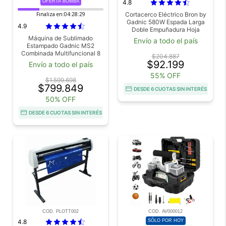
OFERTA BOMBA
4.8
Finaliza en:
04:28:27
Cortacerco Eléctrico Bron by
Gadnic 580W Espada Larga
4.9
Doble Empuñadura Hoja
Acero Corte Preciso
Máquina de Sublimado
Envío a todo el país
Estampado Gadnic MS2
Combinada Multifuncional 8
$204.887
en 1 Control Digital 29x38cm
$92.199
Envío a todo el país
1200W
55% OFF
$1.599.698
$799.849
DESDE 6 CUOTAS SIN INTERÉS
50% OFF
DESDE 6 CUOTAS SIN INTERÉS
COD. PLOTT002
COD. AV000012
4.8
SÓLO POR HOY