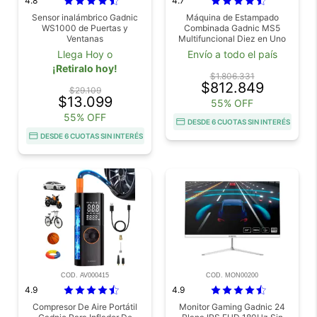
4.8
4.7
Sensor inalámbrico Gadnic
Máquina de Estampado
WS1000 de Puertas y
Combinada Gadnic MS5
Ventanas
Multifuncional Diez en Uno
Llega Hoy o
Envío a todo el país
¡Retiralo hoy!
$1.806.331
$812.849
$29.109
$13.099
55% OFF
55% OFF
DESDE 6 CUOTAS SIN INTERÉS
DESDE 6 CUOTAS SIN INTERÉS
COD. AV000415
COD. MON00200
4.9
4.9
Compresor De Aire Portátil
Monitor Gaming Gadnic 24