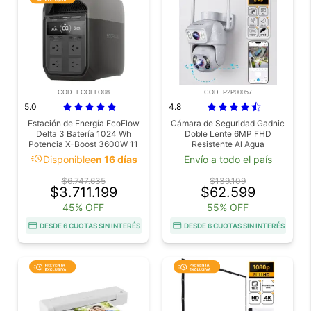
COD. ECOFLO08
COD. P2P00057
5.0
4.8
Estación de Energía EcoFlow
Cámara de Seguridad Gadnic
Delta 3 Batería 1024 Wh
Doble Lente 6MP FHD
Potencia X-Boost 3600W 11
Resistente Al Agua
Puertos Carga Solar
acute
Disponible
en 16 días
Envío a todo el país
$6.747.635
$139.109
$3.711.199
$62.599
45% OFF
55% OFF
DESDE 6 CUOTAS SIN INTERÉS
DESDE 6 CUOTAS SIN INTERÉS