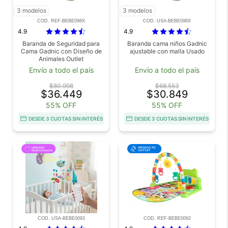
3 modelos
3 modelos
COD. REF-BEBE098X
COD. USA-BEBE098X
4.9
4.9
Baranda de Seguridad para
Baranda cama niños Gadnic
Cama Gadnic con Diseño de
ajustable con malla Usado
Animales Outlet
Envío a todo el país
Envío a todo el país
$80.998
$68.553
$36.449
$30.849
55% OFF
55% OFF
DESDE 3 CUOTAS SIN INTERÉS
DESDE 3 CUOTAS SIN INTERÉS
COD. USA-BEBE0093
COD. REF-BEBE0092