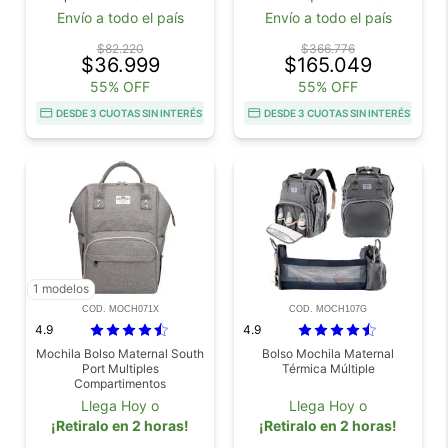
Outlet
Usado
Envío a todo el país
Envío a todo el país
$82.220
$366.776
$36.999
$165.049
55% OFF
55% OFF
DESDE 3 CUOTAS SIN INTERÉS
DESDE 3 CUOTAS SIN INTERÉS
1 modelos
COD. MOCH071X
COD. MOCH107G
4.9
4.9
Mochila Bolso Maternal South
Bolso Mochila Maternal
Port Multiples
Térmica Múltiple
Compartimentos
Llega Hoy o
Llega Hoy o
¡Retiralo en 2 horas!
¡Retiralo en 2 horas!