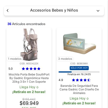
Accesorios Bebes y Niños
36
Artículos encontrados
1 modelos
3 modelos
COD. MOCH122X
COD. BEBE098X
5.0
SÓLO POR HOY
Mochila Porta Bebe SouthPort
Finaliza en:
16:24:05
By Gadnic Ergonómica Hasta
4.9
20kg 3 En 1 Con Soporte
Lumbar
Baranda De Seguridad Para
Llega Hoy o
Cama Gadnic Con Diseño De
¡Retiralo en 2 horas!
Animales
Llega Hoy o
$155.442
$69.949
¡Retiralo en 2 horas!