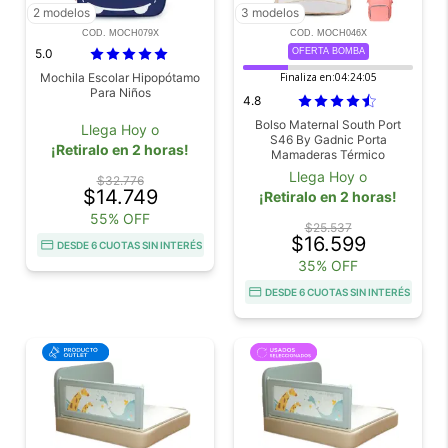
2 modelos
3 modelos
COD. MOCH079X
COD. MOCH046X
5.0
OFERTA BOMBA
Mochila Escolar Hipopótamo
Finaliza en:
04:24:05
Para Niños
4.8
Bolso Maternal South Port
Llega Hoy o
S46 By Gadnic Porta
¡Retiralo en 2 horas!
Mamaderas Térmico
Llega Hoy o
$32.776
$14.749
¡Retiralo en 2 horas!
55% OFF
$25.537
$16.599
DESDE 6 CUOTAS SIN INTERÉS
35% OFF
DESDE 6 CUOTAS SIN INTERÉS