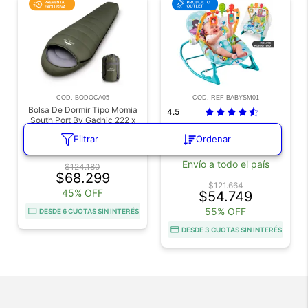
COD. BODOCA05
COD. REF-BABYSM01
Bolsa De Dormir Tipo Momia
4.5
South Port By Gadnic 222 x
Silla Mecedora Bebé MAWE
78 cm Exterior Camping
Filtrar
Ordenar
By Gadnic Vibración Música
Trekking
acute
Disponible
en 43 días
Con Arnés y Juguetes Outlet
Envío a todo el país
$124.180
$68.299
$121.664
45% OFF
$54.749
55% OFF
DESDE 6 CUOTAS SIN INTERÉS
DESDE 3 CUOTAS SIN INTERÉS