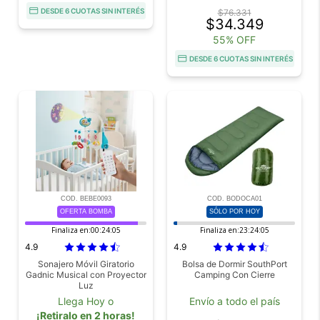
DESDE 6 CUOTAS SIN INTERÉS
$76.331
$34.349
55% OFF
DESDE 6 CUOTAS SIN INTERÉS
COD. BEBE0093
COD. BODOCA01
OFERTA BOMBA
SÓLO POR HOY
Finaliza en:
00:24:05
Finaliza en:
23:24:05
4.9
4.9
Sonajero Móvil Giratorio
Bolsa de Dormir SouthPort
Gadnic Musical con Proyector
Camping Con Cierre
Luz
Llega Hoy o
Envío a todo el país
¡Retiralo en 2 horas!