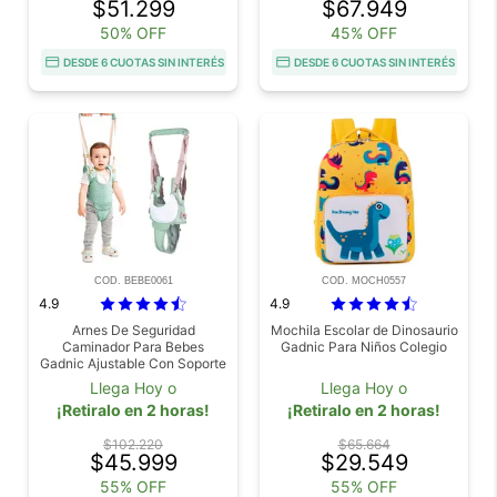
$51.299
$67.949
50% OFF
45% OFF
DESDE 6 CUOTAS SIN INTERÉS
DESDE 6 CUOTAS SIN INTERÉS
COD. BEBE0061
COD. MOCH0557
4.9
4.9
Arnes De Seguridad
Mochila Escolar de Dinosaurio
Caminador Para Bebes
Gadnic Para Niños Colegio
Gadnic Ajustable Con Soporte
De Marcha Hasta 20 Kg
Llega Hoy o
Llega Hoy o
¡Retiralo en 2 horas!
¡Retiralo en 2 horas!
$102.220
$65.664
$45.999
$29.549
55% OFF
55% OFF