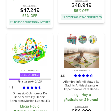
$108.776
$48.949
$104.998
$47.249
55% OFF
55% OFF
DESDE 6 CUOTAS SIN INTERÉS
DESDE 6 CUOTAS SIN INTERÉS
COD. BEBE0092
COD. BEBE0115
OFERTA BOMBA
4.5
Finaliza en:
04:24:05
Alfombra Infantil Mawe By
Gadnic Antideslizante e
4.9
Impermeable Para Bebes
Gimnasio Colchoneta De
Llega Hoy o
Bebe Mawe By Gadnic
¡Retiralo en 2 horas!
Sonajeros Música Luces LED
Juguetes Didácticos
Llega Hoy o
$126.442