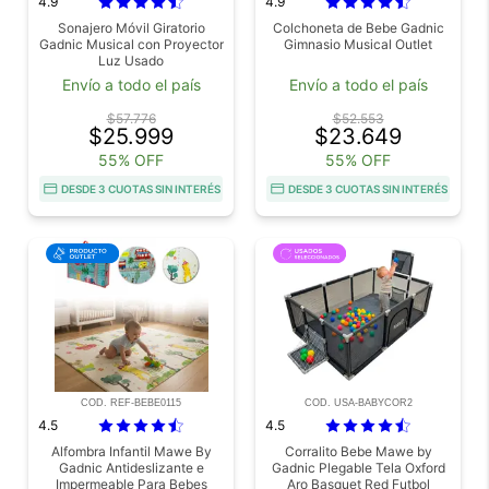
4.9
4.9
Sonajero Móvil Giratorio
Colchoneta de Bebe Gadnic
Gadnic Musical con Proyector
Gimnasio Musical Outlet
Luz Usado
Envío a todo el país
Envío a todo el país
$57.776
$52.553
$25.999
$23.649
55% OFF
55% OFF
DESDE 3 CUOTAS SIN INTERÉS
DESDE 3 CUOTAS SIN INTERÉS
COD. REF-BEBE0115
COD. USA-BABYCOR2
4.5
4.5
Alfombra Infantil Mawe By
Corralito Bebe Mawe by
Gadnic Antideslizante e
Gadnic Plegable Tela Oxford
Impermeable Para Bebes
Aro Basquet Red Futbol