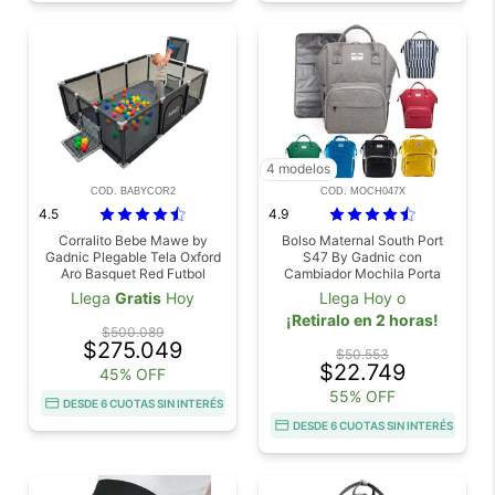
4 modelos
COD. BABYCOR2
COD. MOCH047X
4.5
4.9
Corralito Bebe Mawe by
Bolso Maternal South Port
Gadnic Plegable Tela Oxford
S47 By Gadnic con
Aro Basquet Red Futbol
Cambiador Mochila Porta
Mamaderas Térmica
Llega
Gratis
Hoy
Llega Hoy o
¡Retiralo en 2 horas!
$500.089
$275.049
$50.553
$22.749
45% OFF
55% OFF
DESDE 6 CUOTAS SIN INTERÉS
DESDE 6 CUOTAS SIN INTERÉS