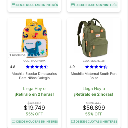
DESDE 6 CUOTAS SIN INTERÉS
DESDE 6 CUOTAS SIN INTERÉS
1 modelos
COD. MOCH060X
COD. MOCH0135
4.8
4.9
Mochila Escolar Dinosaurios
Mochila Maternal South Port
Para Niños Colegio
Bolso
Llega Hoy o
Llega Hoy o
¡Retiralo en 2 horas!
¡Retiralo en 2 horas!
$43.887
$126.442
$19.749
$56.899
55% OFF
55% OFF
DESDE 6 CUOTAS SIN INTERÉS
DESDE 6 CUOTAS SIN INTERÉS