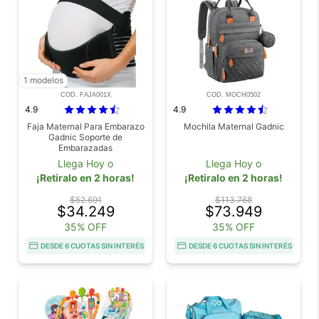
1 modelos
COD. FAJA001X
COD. MOCH0502
4.9
4.9
Faja Maternal Para Embarazo
Mochila Maternal Gadnic
Gadnic Soporte de
Embarazadas
Llega Hoy o
Llega Hoy o
¡Retiralo en 2 horas!
¡Retiralo en 2 horas!
$52.691
$113.768
$34.249
$73.949
35% OFF
35% OFF
DESDE 6 CUOTAS SIN INTERÉS
DESDE 6 CUOTAS SIN INTERÉS