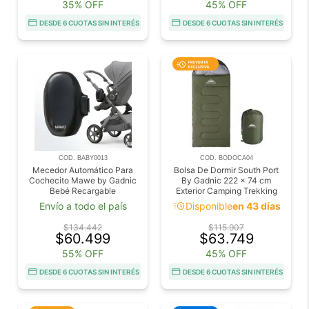
35% OFF
45% OFF
DESDE 6 CUOTAS SIN INTERÉS
DESDE 6 CUOTAS SIN INTERÉS
COD. BABY0013
COD. BODOCA04
Mecedor Automático Para
Bolsa De Dormir South Port
Cochecito Mawe by Gadnic
By Gadnic 222 x 74 cm
Bebé Recargable
Exterior Camping Trekking
acute
Envío a todo el país
Disponible
en 43 días
$134.442
$115.907
$60.499
$63.749
55% OFF
45% OFF
DESDE 6 CUOTAS SIN INTERÉS
DESDE 6 CUOTAS SIN INTERÉS