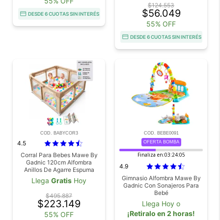
55% OFF
$124.553
$56.049
DESDE 6 CUOTAS SIN INTERÉS
55% OFF
DESDE 6 CUOTAS SIN INTERÉS
COD. BABYCOR3
COD. BEBE0091
4.5
OFERTA BOMBA
Corral Para Bebes Mawe By
Finaliza en:
03:24:05
Gadnic 120cm Alfombra
4.9
Anillos De Agarre Espuma
Protectora
Gimnasio Alfombra Mawe By
Llega
Gratis
Hoy
Gadnic Con Sonajeros Para
Bebé
$495.887
$223.149
Llega Hoy o
¡Retiralo en 2 horas!
55% OFF