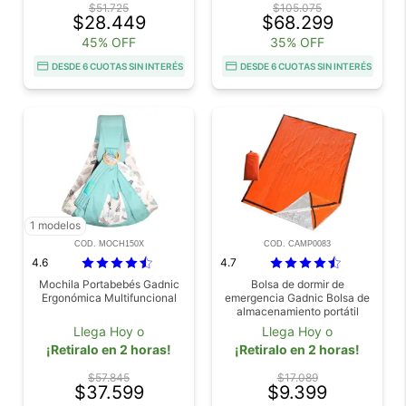
$51.725
$105.075
$28.449
$68.299
45% OFF
35% OFF
DESDE 6 CUOTAS SIN INTERÉS
DESDE 6 CUOTAS SIN INTERÉS
1 modelos
COD. MOCH150X
COD. CAMP0083
4.6
4.7
Mochila Portabebés Gadnic
Bolsa de dormir de
Ergonómica Multifuncional
emergencia Gadnic Bolsa de
almacenamiento portátil
Llega Hoy o
Llega Hoy o
¡Retiralo en 2 horas!
¡Retiralo en 2 horas!
$57.845
$17.089
$37.599
$9.399