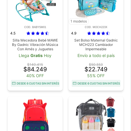
1 modelos
COD. BABYSM01
COD. MOCH223X
4.5
4.9
Silla Mecedora Bebé MAWE
Set Bolso Maternal Gadnic
By Gadnic Vibración Música
MCH223 Cambiador
Con Arnés y Juguetes
Impermeable
Llega
Gratis
Hoy
Envío a todo el país
$140.415
$50.553
$84.249
$22.749
40% OFF
55% OFF
DESDE 6 CUOTAS SIN INTERÉS
DESDE 6 CUOTAS SIN INTERÉS