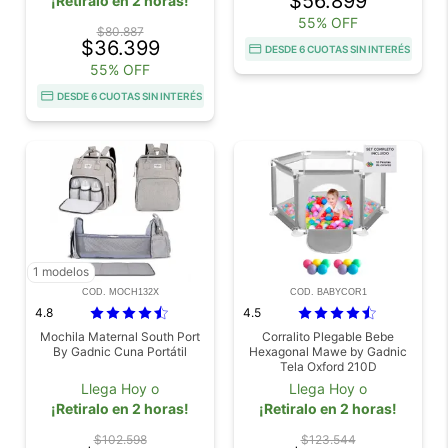
$56.899
¡Retiralo en 2 horas!
55% OFF
$80.887
$36.399
DESDE 6 CUOTAS SIN INTERÉS
55% OFF
DESDE 6 CUOTAS SIN INTERÉS
1 modelos
COD. MOCH132X
COD. BABYCOR1
4.8
4.5
Mochila Maternal South Port
Corralito Plegable Bebe
By Gadnic Cuna Portátil
Hexagonal Mawe by Gadnic
Tela Oxford 210D
Llega Hoy o
Llega Hoy o
¡Retiralo en 2 horas!
¡Retiralo en 2 horas!
$102.598
$123.544