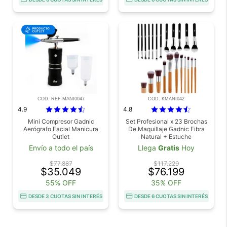
COD. REF-MANI0047
COD. KMANI042
4.9
4.8
Mini Compresor Gadnic
Set Profesional x 23 Brochas
Aerógrafo Facial Manicura
De Maquillaje Gadnic Fibra
Outlet
Natural + Estuche
Envío a todo el país
Llega
Gratis
Hoy
$77.887
$117.229
$35.049
$76.199
55% OFF
35% OFF
DESDE 3 CUOTAS SIN INTERÉS
DESDE 6 CUOTAS SIN INTERÉS