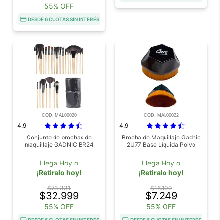
55% OFF
DESDE 6 CUOTAS SIN INTERÉS
COD. MAL00020
COD. MAL00022
4.9
4.9
Conjunto de brochas de
Brocha de Maquillaje Gadnic
maquillaje GADNIC BR24
2U77 Base Líquida Polvo
Llega Hoy o
Llega Hoy o
¡Retiralo hoy!
¡Retiralo hoy!
$73.331
$16.109
$32.999
$7.249
55% OFF
55% OFF
DESDE 6 CUOTAS SIN INTERÉS
DESDE 6 CUOTAS SIN INTERÉS