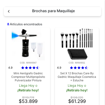
Brochas para Maquillaje
8
Artículos encontrados
COD. MANI0047
COD. MANI0011
4.9
4.9
Mini Aerógrafo Gadnic
Set X 12 Brochas Care By
Compresor Multipropósito
Gadnic Maquillaje Cosmetica
Pulverizador Pintura
+ Estuche
Llega Hoy o
Llega Hoy o
¡Retiralo hoy!
¡Retiralo hoy!
$119.776
$136.220
$53.899
$61.299