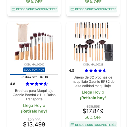
55% OFF
55% OFF
DESDE 6 CUOTAS SIN INTERÉS
DESDE 6 CUOTAS SIN INTERÉS
COD. MAL00006
COD. MAL00021
SÓLO POR HOY
4.8
Finaliza en:
16:02:10
Juego de 32 brochas de
maquillaje Gadnic BR32 de
4.8
alta calidad maquillaje
personalizado
Brochas para Maquillaje
Llega Hoy o
Gadnic Bambú x 11 + Bolso
¡Retiralo hoy!
Transporte
Llega Hoy o
$35.698
$17.849
¡Retiralo hoy!
50% OFF
$29.998
$13.499
DESDE 6 CUOTAS SIN INTERÉS