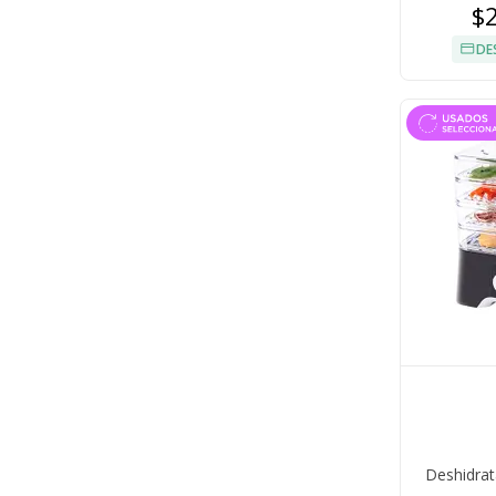
$
DE
Deshidrat