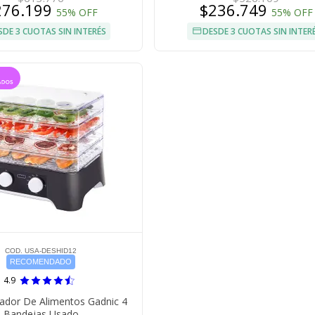
276.199
$236.749
55% OFF
55% OFF
SDE 3 CUOTAS SIN INTERÉS
DESDE 3 CUOTAS SIN INTER
COD. USA-DESHID12
RECOMENDADO
4.9
ador De Alimentos Gadnic 4
Bandejas Usado