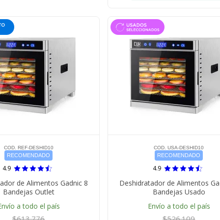
COD. REF-DESHID10
COD. USA-DESHID10
RECOMENDADO
RECOMENDADO
4.9
4.9
ador de Alimentos Gadnic 8
Deshidratador de Alimentos Ga
Bandejas Outlet
Bandejas Usado
Envío a todo el país
Envío a todo el país
$613.776
$526.109