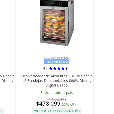
COD. USA-DESHID13
RECOMENDADO
4.5
By Gadnic
Deshidratador de Alimentos Cuk By Gadnic
 Display
12 Bandejas Desmontables 800W Display
Digital Usado
Envío a todo el país
$1.062.442
$478.099
55% OFF
ÉS
DESDE 3 CUOTAS SIN INTERÉS