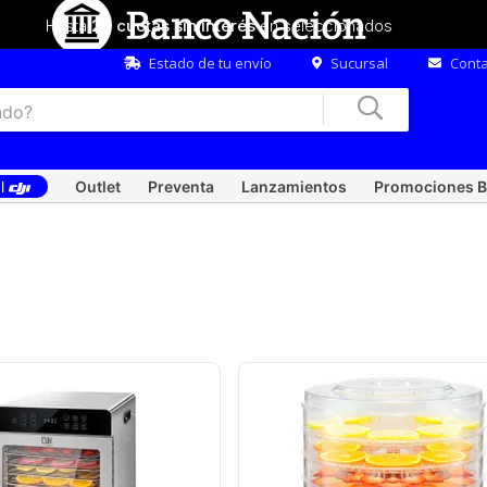
Hasta
20 cuotas sin interés
en seleccionados
Estado de tu envío
Sucursal
Conta
al
Outlet
Preventa
Lanzamientos
Promociones B