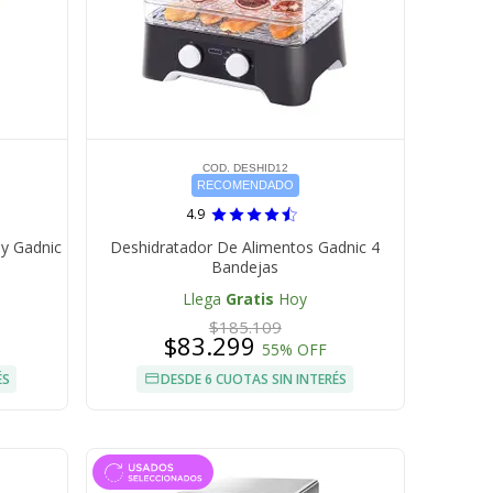
COD. DESHID12
RECOMENDADO
4.9
By Gadnic
Deshidratador De Alimentos Gadnic 4
Bandejas
Llega
Gratis
Hoy
$185.109
$83.299
55% OFF
ÉS
DESDE 6 CUOTAS SIN INTERÉS