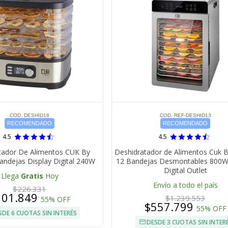
COD. DESHID18
COD. REF-DESHID13
RECOMENDADO
RECOMENDADO
4.5
4.5
tador De Alimentos CUK By
Deshidratador de Alimentos Cuk 
andejas Display Digital 240W
12 Bandejas Desmontables 800W
Digital Outlet
Llega
Gratis
Hoy
Envío a todo el país
$226.331
101.849
$1.239.553
55% OFF
$557.799
55% OFF
SDE 6 CUOTAS SIN INTERÉS
DESDE 3 CUOTAS SIN INTER