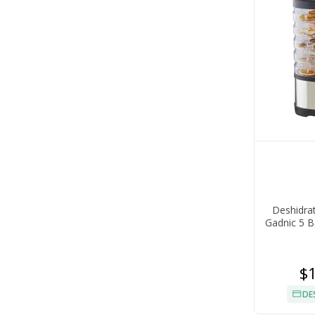
Deshidra
Gadnic 5 B
$
DE