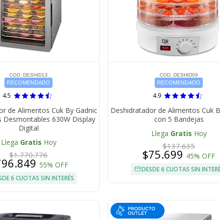
COD. DESHID13
COD. DESHID09
RECOMENDADO
RECOMENDADO
4.5
4.9
or de Alimentos Cuk By Gadnic
Deshidratador de Alimentos Cuk 
s Desmontables 630W Display
con 5 Bandejas
Digital
Llega
Gratis
Hoy
Llega
Gratis
Hoy
$137.635
$75.699
$1.770.776
45% OFF
796.849
55% OFF
DESDE 6 CUOTAS SIN INTER
SDE 6 CUOTAS SIN INTERÉS