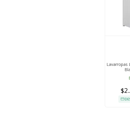
Lavarropas L
Bl
$2
DE