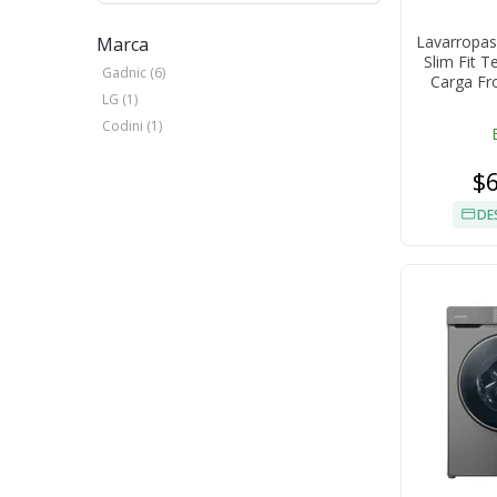
Lavarropas
Marca
Slim Fit 
Gadnic (6)
Carga Fr
LG (1)
Codini (1)
$
DE