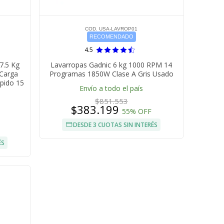
COD. USA-LAVROP01
RECOMENDADO
4.5
7.5 Kg
Lavarropas Gadnic 6 kg 1000 RPM 14
 Carga
Programas 1850W Clase A Gris Usado
pido 15
Envío a todo el país
$851.553
$383.199
55% OFF
DESDE 3 CUOTAS SIN INTERÉS
ÉS