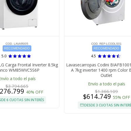
COD. LAVAR005
COD. REF-LCODLS01
RECOMENDADO
RECOMENDADO
5.0
4.5
G Carga Frontal Inverter 8.5kg
Lavasecarropas Codini BIAFB100
anco WM85WVC5S6P
A 7kg inverter 1400 rpm Color 
Outlet
Envío a todo el país
Envío a todo el país
$3.794.665
.276.799
$1.366.109
40% OFF
$614.749
55% OFF
SDE 6 CUOTAS SIN INTERÉS
DESDE 3 CUOTAS SIN INTER