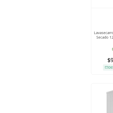
Lavasecarr
Secado 12
$
DE