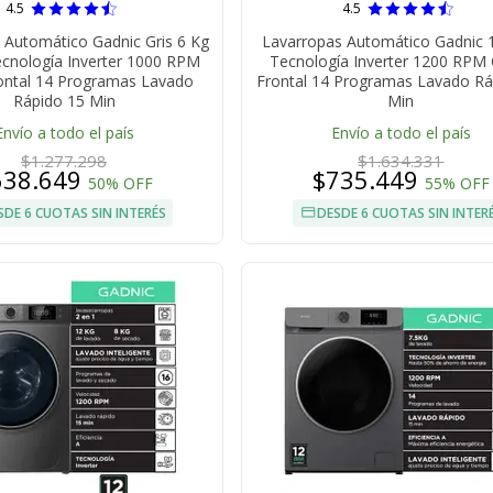
4.5
4.5
 Automático Gadnic Gris 6 Kg
Lavarropas Automático Gadnic 
Tecnología Inverter 1000 RPM
Tecnología Inverter 1200 RPM
ontal 14 Programas Lavado
Frontal 14 Programas Lavado Rá
Rápido 15 Min
Min
Envío a todo el país
Envío a todo el país
$1.277.298
$1.634.331
638.649
$735.449
50% OFF
55% OFF
SDE 6 CUOTAS SIN INTERÉS
DESDE 6 CUOTAS SIN INTER