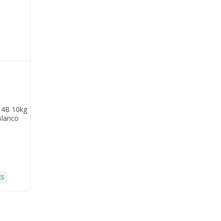
14B 10kg
Blanco
ÉS