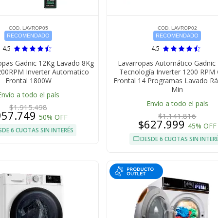
COD. LAVROP05
COD. LAVROP02
RECOMENDADO
RECOMENDADO
4.5
4.5
opas Gadnic 12Kg Lavado 8Kg
Lavarropas Automático Gadnic 
00RPM Inverter Automatico
Tecnología Inverter 1200 RPM
Frontal 1800W
Frontal 14 Programas Lavado Rá
Min
Envío a todo el país
Envío a todo el país
$1.915.498
957.749
$1.141.816
50% OFF
$627.999
45% OFF
SDE 6 CUOTAS SIN INTERÉS
DESDE 6 CUOTAS SIN INTER