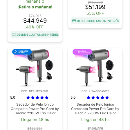
mañana o
$113.776
$51.199
¡Retiralo mañana!
55% OFF
$74.915
$44.949
DESDE 6 CUOTAS SIN INTERÉS
40% OFF
DESDE 6 CUOTAS SIN INTERÉS
COD. REF-SECA0032
COD. USA-SECA0032
5.0
5.0
Secador de Pelo Iónico
Secador de Pelo Iónico
Compacto Power Pro Care by
Compacto Power Pro Care by
Gadnic 2200W Frio Calor
Gadnic 2200W Frio Calor
Difusor Antifrizz Outlet
Difusor Antifrizz Usado
Llega en 48 hs
Llega en 48 hs
$126.220
$106.776