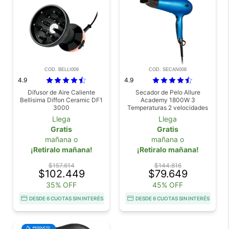
COD. BELLI009
COD. SECAN008
4.9
4.9
Difusor de Aire Caliente
Secador de Pelo Allure
Bellisima Diffon Ceramic DF1
Academy 1800W 3
3000
Temperaturas 2 velocidades
Llega
Llega
Gratis
Gratis
mañana o
mañana o
¡Retiralo mañana!
¡Retiralo mañana!
$157.614
$144.816
$102.449
$79.649
35% OFF
45% OFF
DESDE 6 CUOTAS SIN INTERÉS
DESDE 6 CUOTAS SIN INTERÉS