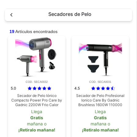
Secadores de Pelo
19
Artículos encontrados
COD. SECA0032
COD. SECA0031
5.0
4.5
Secador de Pelo Iónico
Secador de Pelo Profesional
Compacto Power Pro Care by
Ionico Care By Gadnic
Gadnic 2200W Frio Calor
Brushless 1600W 110000
Difusor Antifrizz
RPM 3 Velocidades 3
Llega
Llega
Temperaturas Anti Frizz
Gratis
Gratis
mañana o
mañana o
¡Retiralo mañana!
¡Retiralo mañana!