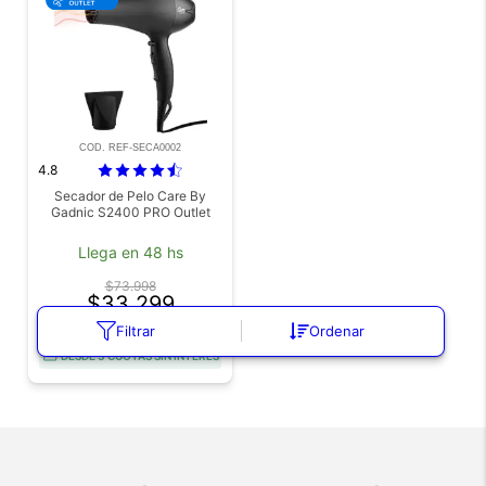
COD. REF-SECA0002
4.8
Secador de Pelo Care By
Gadnic S2400 PRO Outlet
Llega en 48 hs
$73.998
$33.299
55% OFF
Filtrar
Ordenar
DESDE 3 CUOTAS SIN INTERÉS