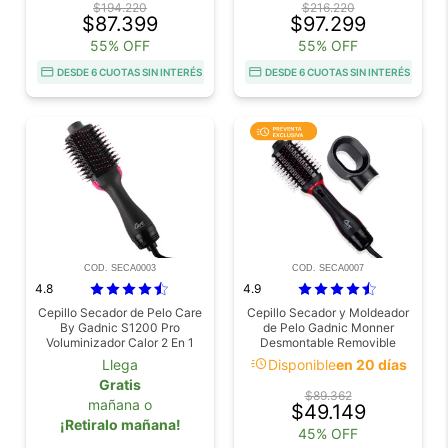
$194.220
$216.220
$87.399
$97.299
55% OFF
55% OFF
DESDE 6 CUOTAS SIN INTERÉS
DESDE 6 CUOTAS SIN INTERÉS
COD. SECA0003
COD. SECA0007
4.8
4.9
Cepillo Secador de Pelo Care
Cepillo Secador y Moldeador
By Gadnic S1200 Pro
de Pelo Gadnic Monner
Voluminizador Calor 2 En 1
Desmontable Removible
acute
Llega
Disponible
en 20 días
Gratis
$89.362
mañana o
$49.149
¡Retiralo mañana!
45% OFF