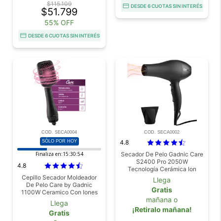
$115.109
DESDE 6 CUOTAS SIN INTERÉS
$51.799
55% OFF
DESDE 6 CUOTAS SIN INTERÉS
COD. SECA0004
COD. SECA0002
SÓLO POR HOY
4.8
Finaliza en:
15:30:53
Secador De Pelo Gadnic Care
S2400 Pro 2050W
4.8
Tecnología Cerámica Ion
Negativo Motor AC
Cepillo Secador Moldeador
Llega
De Pelo Care by Gadnic
Gratis
1100W Ceramico Con Iones
mañana o
Negativos
Llega
¡Retiralo mañana!
Gratis