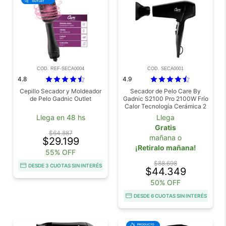
COD. REF-SECA0004
COD. SECA0001
4.8
4.9
Cepillo Secador y Moldeador
Secador de Pelo Care By
de Pelo Gadnic Outlet
Gadnic S2100 Pro 2100W Frío
Calor Tecnología Cerámica 2
Vel
Llega en 48 hs
Llega
Gratis
$64.887
mañana o
$29.199
¡Retiralo mañana!
55% OFF
$88.698
DESDE 3 CUOTAS SIN INTERÉS
$44.349
50% OFF
DESDE 6 CUOTAS SIN INTERÉS