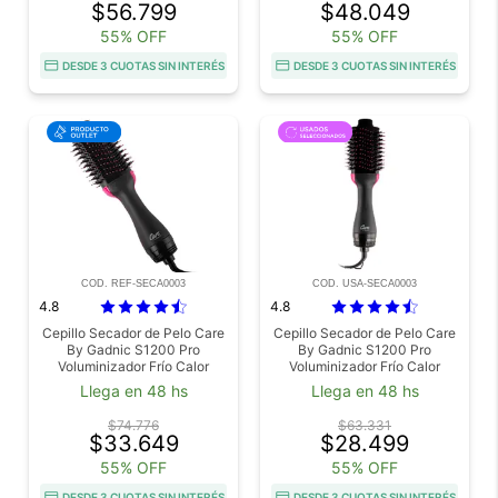
$56.799
$48.049
55% OFF
55% OFF
DESDE 3 CUOTAS SIN INTERÉS
DESDE 3 CUOTAS SIN INTERÉS
COD. REF-SECA0003
COD. USA-SECA0003
4.8
4.8
Cepillo Secador de Pelo Care
Cepillo Secador de Pelo Care
By Gadnic S1200 Pro
By Gadnic S1200 Pro
Voluminizador Frío Calor
Voluminizador Frío Calor
Outlet
Usado
Llega en 48 hs
Llega en 48 hs
$74.776
$63.331
$33.649
$28.499
55% OFF
55% OFF
DESDE 3 CUOTAS SIN INTERÉS
DESDE 3 CUOTAS SIN INTERÉS