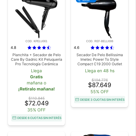
COD. KPELU001
COD. REF-BELLI006
4.8
4.6
Planchita + Secador de Pelo
Secador De Pelo Bellissima
Care By Gadnic Kit Peluquería
Imetec Power To Style
Pro Tecnología Cerámica
Compact C19 2000 Outlet
Llega
Llega en 48 hs
Gratis
$194.776
mañana o
$87.649
¡Retiralo mañana!
55% OFF
$110.845
DESDE 3 CUOTAS SIN INTERÉS
$72.049
35% OFF
DESDE 6 CUOTAS SIN INTERÉS