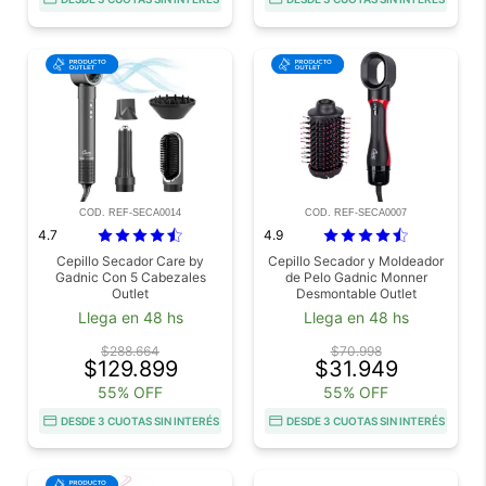
COD. REF-SECA0014
COD. REF-SECA0007
4.7
4.9
Cepillo Secador Care by
Cepillo Secador y Moldeador
Gadnic Con 5 Cabezales
de Pelo Gadnic Monner
Outlet
Desmontable Outlet
Llega en 48 hs
Llega en 48 hs
$288.664
$70.998
$129.899
$31.949
55% OFF
55% OFF
DESDE 3 CUOTAS SIN INTERÉS
DESDE 3 CUOTAS SIN INTERÉS