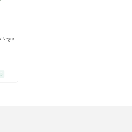
 V Negra
ÉS