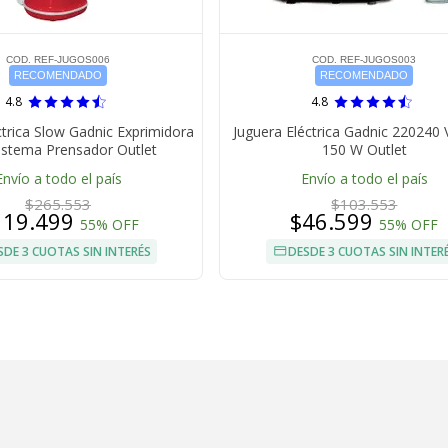
COD. REF-JUGOS006
COD. REF-JUGOS003
RECOMENDADO
RECOMENDADO
4.8
4.8
ctrica Slow Gadnic Exprimidora
Juguera Eléctrica Gadnic 220240
istema Prensador Outlet
150 W Outlet
Envío a todo el país
Envío a todo el país
$265.553
$103.553
119.499
$46.599
55% OFF
55% OFF
SDE 3 CUOTAS SIN INTERÉS
DESDE 3 CUOTAS SIN INTER