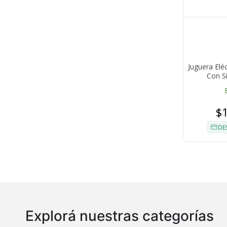
Juguera Elé
Con S
$
DE
Explorá nuestras categorías