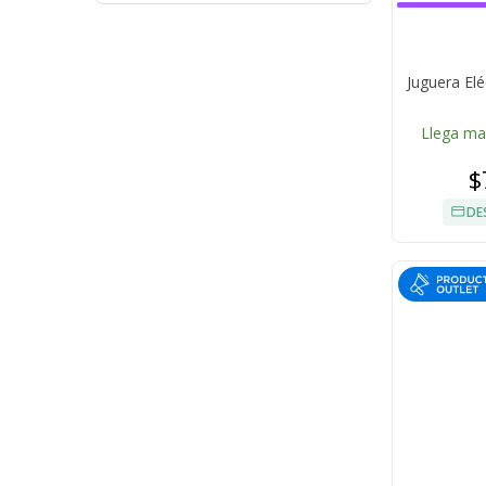
Juguera El
Llega m
$
DE