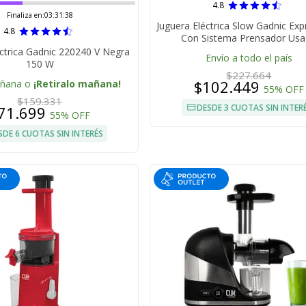
4.8
Finaliza en:
03:31:38
Juguera Eléctrica Slow Gadnic Exp
4.8
Con Sistema Prensador Us
éctrica Gadnic 220240 V Negra
Envío a todo el país
150 W
$227.664
$102.449
añana o
¡Retiralo mañana!
55% OFF
$159.331
DESDE 3 CUOTAS SIN INTER
71.699
55% OFF
SDE 6 CUOTAS SIN INTERÉS