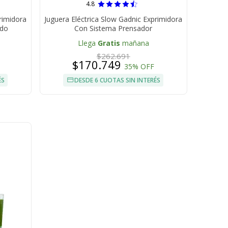
4.8
rimidora
Juguera Eléctrica Slow Gadnic Exprimidora
ado
Con Sistema Prensador
Llega
Gratis
mañana
$262.691
$170.749
35% OFF
ÉS
DESDE 6 CUOTAS SIN INTERÉS