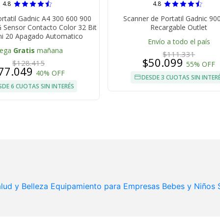
4.8
4.8
rtatil Gadnic A4 300 600 900
Scanner de Portatil Gadnic 90
 Sensor Contacto Color 32 Bit
Recargable Outlet
i 20 Apagado Automatico
Envío a todo el país
lega
Gratis
mañana
$111.331
$50.099
$128.415
55% OFF
77.049
40% OFF
DESDE 3 CUOTAS SIN INTER
SDE 6 CUOTAS SIN INTERÉS
lud y Belleza
Equipamiento para Empresas
Bebes y Niños