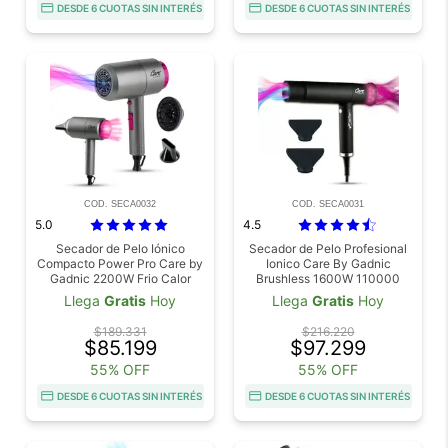
DESDE 6 CUOTAS SIN INTERÉS
DESDE 6 CUOTAS SIN INTERÉS
COD. SECA0032
COD. SECA0031
5.0
4.5
Secador de Pelo Iónico
Secador de Pelo Profesional
Compacto Power Pro Care by
Ionico Care By Gadnic
Gadnic 2200W Frio Calor
Brushless 1600W 110000
Difusor Antifrizz
RPM 3 Velocidades 3
Llega
Gratis
Hoy
Llega
Gratis
Hoy
Temperaturas Anti Frizz
$189.331
$216.220
$85.199
$97.299
55% OFF
55% OFF
DESDE 6 CUOTAS SIN INTERÉS
DESDE 6 CUOTAS SIN INTERÉS