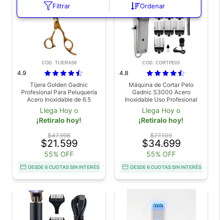
Filtrar
Ordenar
COD. TIJERAS8
COD. CORTPE03
4.9
4.8
Tijera Golden Gadnic
Máquina de Cortar Pelo
Profesional Para Peluquería
Gadnic S3000 Acero
Acero Inoxidable de 6.5
Inoxidable Uso Profesional
3.9w Recargable 8 Peines
Llega Hoy o
Llega Hoy o
¡Retiralo hoy!
¡Retiralo hoy!
$47.998
$77.109
$21.599
$34.699
55% OFF
55% OFF
DESDE 6 CUOTAS SIN INTERÉS
DESDE 6 CUOTAS SIN INTERÉS