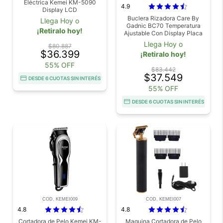
Eléctrica Kemei KM-5090
4.9
Display LCD
Buclera Rizadora Care By
Llega Hoy o
Gadnic BC70 Temperatura
¡Retiralo hoy!
Ajustable Con Display Placa
Cerámica
Llega Hoy o
$80.887
$36.399
¡Retiralo hoy!
55% OFF
$83.442
$37.549
DESDE 6 CUOTAS SIN INTERÉS
55% OFF
DESDE 6 CUOTAS SIN INTERÉS
COD. KEMEI009
COD. KEMEI007
4.8
4.8
Cortadora de Pelo Kemei KM-
Maquina Cortadora de Pelo