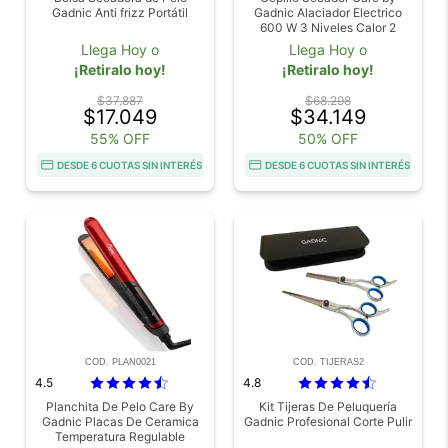
Gadnic Anti frizz Portátil
Gadnic Alaciador Electrico
600 W 3 Niveles Calor 2
Velocidades
Llega Hoy o
Llega Hoy o
¡Retiralo hoy!
¡Retiralo hoy!
$37.887
$68.298
$17.049
$34.149
55% OFF
50% OFF
DESDE 6 CUOTAS SIN INTERÉS
DESDE 6 CUOTAS SIN INTERÉS
COD. PLAN0021
COD. TIJERAS2
4.5
4.8
Planchita De Pelo Care By
Kit Tijeras De Peluquería
Gadnic Placas De Ceramica
Gadnic Profesional Corte Pulir
Temperatura Regulable