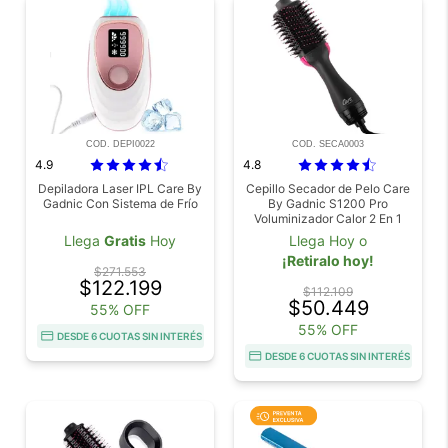
COD. DEPI0022
COD. SECA0003
4.9
4.8
Depiladora Laser IPL Care By
Cepillo Secador de Pelo Care
Gadnic Con Sistema de Frío
By Gadnic S1200 Pro
Voluminizador Calor 2 En 1
Llega
Gratis
Hoy
Llega Hoy o
¡Retiralo hoy!
$271.553
$122.199
$112.109
$50.449
55% OFF
55% OFF
DESDE 6 CUOTAS SIN INTERÉS
DESDE 6 CUOTAS SIN INTERÉS