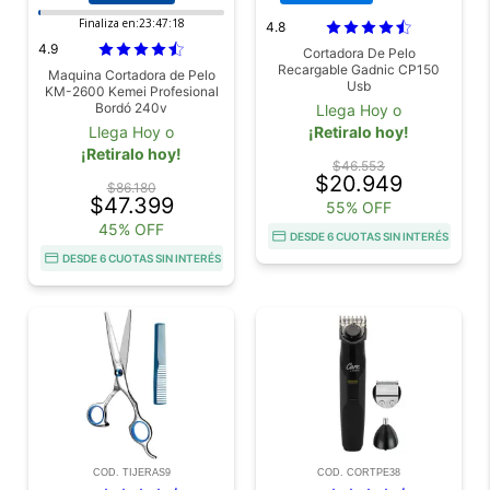
Finaliza en:
23:47:17
4.8
4.9
Cortadora De Pelo
Recargable Gadnic CP150
Maquina Cortadora de Pelo
Usb
KM-2600 Kemei Profesional
Bordó 240v
Llega Hoy o
Llega Hoy o
¡Retiralo hoy!
¡Retiralo hoy!
$46.553
$20.949
$86.180
$47.399
55% OFF
45% OFF
DESDE 6 CUOTAS SIN INTERÉS
DESDE 6 CUOTAS SIN INTERÉS
COD. TIJERAS9
COD. CORTPE38