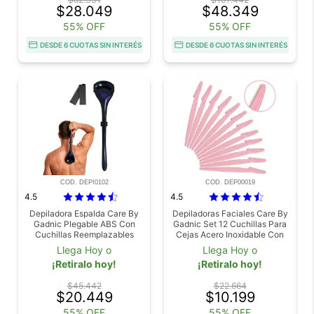
$28.049
$48.349
55% OFF
55% OFF
DESDE 6 CUOTAS SIN INTERÉS
DESDE 6 CUOTAS SIN INTERÉS
COD. DEPI0102
COD. DEP00019
4.5
4.5
Depiladora Espalda Care By
Depiladoras Faciales Care By
Gadnic Plegable ABS Con
Gadnic Set 12 Cuchillas Para
Cuchillas Reemplazables
Cejas Acero Inoxidable Con
Tecnologia SkinGlide Control
Mango Ergonomico 145cm
Llega Hoy o
Llega Hoy o
Uso Seco Y Humedo
¡Retiralo hoy!
¡Retiralo hoy!
$45.442
$22.664
$20.449
$10.199
55% OFF
55% OFF