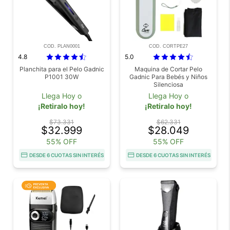
COD. PLAN0001
COD. CORTPE27
4.8
5.0
Planchita para el Pelo Gadnic
Maquina de Cortar Pelo
P1001 30W
Gadnic Para Bebés y Niños
Silenciosa
Llega Hoy o
Llega Hoy o
¡Retiralo hoy!
¡Retiralo hoy!
$73.331
$62.331
$32.999
$28.049
55% OFF
55% OFF
DESDE 6 CUOTAS SIN INTERÉS
DESDE 6 CUOTAS SIN INTERÉS