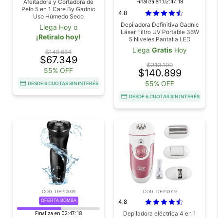
Afeitadora y Cortadora de
Finaliza en:
02:47:17
Pelo 5 en 1 Care By Gadnic
4.8
Uso Húmedo Seco
Depiladora Definitiva Gadnic
Llega Hoy o
Láser Filtro UV Portable 36W
¡Retiralo hoy!
5 Niveles Pantalla LED
999.999 Pulsos
Llega
Gratis
Hoy
$149.664
$67.349
$313.109
55% OFF
$140.899
55% OFF
DESDE 6 CUOTAS SIN INTERÉS
DESDE 6 CUOTAS SIN INTERÉS
COD. DEPI0009
COD. DEPI0019
OFERTA BOMBA
4.8
Finaliza en:
02:47:17
Depiladora eléctrica 4 en 1