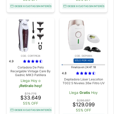
DESDE 6 CUOTAS SIN INTERÉS
DESDE 6 CUOTAS SIN INTERÉS
COD. CORTPE26
COD. DEPI0001
4.9
SÓLO POR HOY
Cortadora De Pelo
Finaliza en:
24:47:17
Recargable Vintage Care By
4.8
Gadnic MIK3 Patillera
Inalámbrica
Depiladora Láser Lescolton
Llega Hoy o
T002 5 Niveles 36w Filtro UV
¡Retiralo hoy!
Llega
Gratis
Hoy
$74.776
$33.649
$286.887
55% OFF
$129.099
55% OFF
DESDE 6 CUOTAS SIN INTERÉS