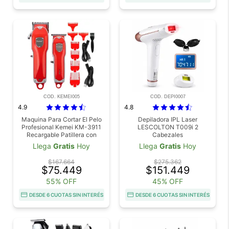
COD. KEMEI005
COD. DEPI0007
4.9
4.8
Maquina Para Cortar El Pelo
Depiladora IPL Laser
Profesional Kemei KM-3911
LESCOLTON T009i 2
Recargable Patillera con
Cabezales
Accesorios
Llega
Gratis
Hoy
Llega
Gratis
Hoy
$167.664
$275.362
$75.449
$151.449
55% OFF
45% OFF
DESDE 6 CUOTAS SIN INTERÉS
DESDE 6 CUOTAS SIN INTERÉS