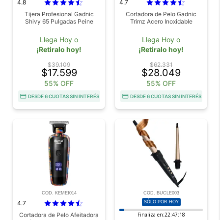
4.8
4.7
Tijera Profesional Gadnic
Cortadora de Pelo Gadnic
Shivy 65 Pulgadas Peine
Trimz Acero Inoxidable
Llega Hoy o
Llega Hoy o
¡Retiralo hoy!
¡Retiralo hoy!
$39.109
$62.331
$17.599
$28.049
55% OFF
55% OFF
DESDE 6 CUOTAS SIN INTERÉS
DESDE 6 CUOTAS SIN INTERÉS
COD. KEMEI014
COD. BUCLE003
4.7
SÓLO POR HOY
Cortadora de Pelo Afeitadora
Finaliza en:
22:47:17