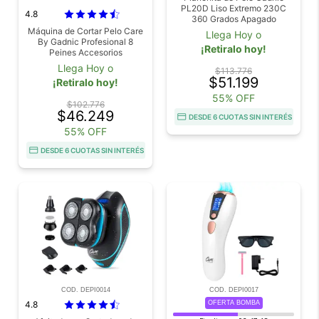
PL20D Liso Extremo 230C
4.8
360 Grados Apagado
Automático Placas Anchas
Máquina de Cortar Pelo Care
Llega Hoy o
By Gadnic Profesional 8
¡Retiralo hoy!
Peines Accesorios
Llega Hoy o
$113.776
$51.199
¡Retiralo hoy!
55% OFF
$102.776
$46.249
DESDE 6 CUOTAS SIN INTERÉS
55% OFF
DESDE 6 CUOTAS SIN INTERÉS
COD. DEPI0014
COD. DEPI0017
4.8
OFERTA BOMBA