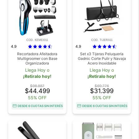
COD. KEMEI011
COD. TIJERA11
4.9
4.9
Recortadora Afeitadora
Set x3 Tijeras Peluquería
Multigroomer con Base
Gadnic Corte Pulir y Navaja
Organizadora
Acero Inoxidable
Llega Hoy o
Llega Hoy o
¡Retiralo hoy!
¡Retiralo hoy!
$98.887
$69.776
$44.499
$31.399
55% OFF
55% OFF
DESDE 6 CUOTAS SIN INTERÉS
DESDE 6 CUOTAS SIN INTERÉS