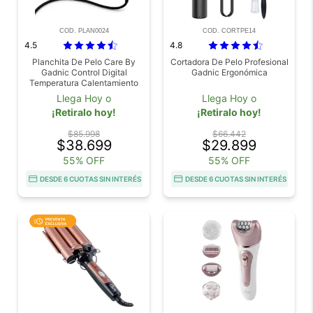
COD. PLAN0024
COD. CORTPE14
4.5
4.8
Planchita De Pelo Care By
Cortadora De Pelo Profesional
Gadnic Control Digital
Gadnic Ergonómica
Temperatura Calentamiento
Rápido
Llega Hoy o
Llega Hoy o
¡Retiralo hoy!
¡Retiralo hoy!
$85.998
$66.442
$38.699
$29.899
55% OFF
55% OFF
DESDE 6 CUOTAS SIN INTERÉS
DESDE 6 CUOTAS SIN INTERÉS