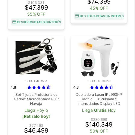
$74.399
$105.331
$47.399
45% OFF
55% OFF
DESDE 6 CUOTAS SIN INTERÉS
DESDE 6 CUOTAS SIN INTERÉS
COD. TIJERAS7
COD. DEPI0020
4.8
4.8
Set Tijeras Profesionales
Depiladora Laser IPL990KP
Gadnic Microdentada Pulir
Gadnic Luz Pulsada 5
Navaja
Intensidades Display LED
Llega Hoy o
Llega
Gratis
Hoy
¡Retiralo hoy!
$280.698
$140.349
$77.498
$46.499
50% OFF