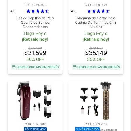
COD. CEPK0001
COD. CORTPE25
4.9
4.8
Set x2 Cepillos de Pelo
Maquina de Cortar Pelo
Gadnic de Bambú
Gadnic De Terminación 3
Desenredantes
Niveles
Llega Hoy o
Llega Hoy o
¡Retiralo hoy!
¡Retiralo hoy!
$43.198
$78.109
$21.599
$35.149
50% OFF
55% OFF
DESDE 6 CUOTAS SIN INTERÉS
DESDE 6 CUOTAS SIN INTERÉS
COD. KEMEI012
COD. CORTPE15
SÓLO POR HOY
1º MÁS VENDIDO
En Cortadoras