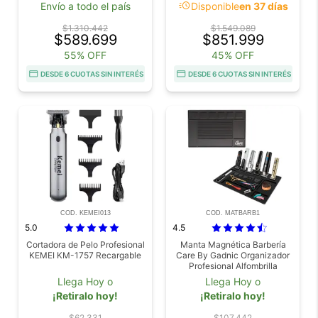
acute
Envío a todo el país
Disponible
en 37 días
$1.310.442
$1.549.089
$589.699
$851.999
55% OFF
45% OFF
DESDE 6 CUOTAS SIN INTERÉS
DESDE 6 CUOTAS SIN INTERÉS
COD. KEMEI013
COD. MATBARB1
5.0
4.5
Cortadora de Pelo Profesional
Manta Magnética Barbería
KEMEI KM-1757 Recargable
Care By Gadnic Organizador
Profesional Alfombrilla
Llega Hoy o
Llega Hoy o
¡Retiralo hoy!
¡Retiralo hoy!
$62.331
$107.442