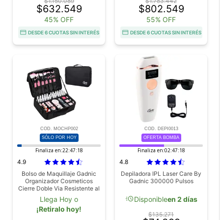
$1.150.089
$1.783.442
$632.549
$802.549
45% OFF
55% OFF
DESDE 6 CUOTAS SIN INTERÉS
DESDE 6 CUOTAS SIN INTERÉS
COD. MOCHP002
COD. DEPI0013
SÓLO POR HOY
OFERTA BOMBA
Finaliza en:
22:47:17
Finaliza en:
02:47:17
4.9
4.8
Bolso de Maquillaje Gadnic
Depiladora IPL Laser Care By
Organizador Cosmeticos
Gadnic 300000 Pulsos
Cierre Doble Via Resistente al
Agua Divisores Ajustables
acute
Llega Hoy o
Disponible
en 2 días
¡Retiralo hoy!
$135.271