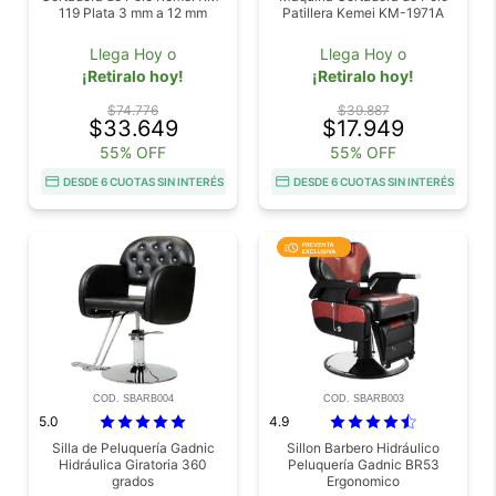
119 Plata 3 mm a 12 mm
Patillera Kemei KM-1971A
Llega Hoy o
Llega Hoy o
¡Retiralo hoy!
¡Retiralo hoy!
$74.776
$39.887
$33.649
$17.949
55% OFF
55% OFF
DESDE 6 CUOTAS SIN INTERÉS
DESDE 6 CUOTAS SIN INTERÉS
COD. SBARB004
COD. SBARB003
5.0
4.9
Silla de Peluquería Gadnic
Sillon Barbero Hidráulico
Hidráulica Giratoria 360
Peluquería Gadnic BR53
grados
Ergonomico