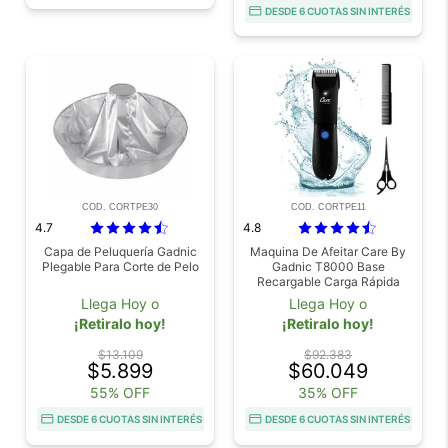
DESDE 6 CUOTAS SIN INTERÉS
COD. CORTPE30
COD. CORTPE11
4.7
4.8
Capa de Peluquería Gadnic
Maquina De Afeitar Care By
Plegable Para Corte de Pelo
Gadnic T8000 Base
Recargable Carga Rápida
Cuchillas Ceramica Luz LED
Llega Hoy o
Llega Hoy o
Inalambrica Accesorios
¡Retiralo hoy!
¡Retiralo hoy!
$13.109
$92.383
$5.899
$60.049
55% OFF
35% OFF
DESDE 6 CUOTAS SIN INTERÉS
DESDE 6 CUOTAS SIN INTERÉS