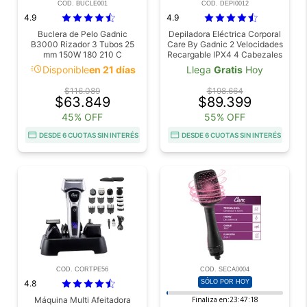
COD. BUCLE001
COD. DEPI0012
4.9
4.9
Buclera de Pelo Gadnic
Depiladora Eléctrica Corporal
B3000 Rizador 3 Tubos 25
Care By Gadnic 2 Velocidades
mm 150W 180 210 C
Recargable IPX4 4 Cabezales
Intercambiables
acute
Disponible
en 21 días
Llega
Gratis
Hoy
$116.089
$198.664
$63.849
$89.399
45% OFF
55% OFF
DESDE 6 CUOTAS SIN INTERÉS
DESDE 6 CUOTAS SIN INTERÉS
COD. CORTPE56
COD. SECA0004
4.8
SÓLO POR HOY
Máquina Multi Afeitadora
Finaliza en:
23:47:17