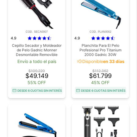
COD. SECA0007
COD. PLAN0002
4.9
4.9
Cepillo Secador y Moldeador
Planchita Para El Pelo
de Pelo Gadnic Monner
Profesional Pro Titanium
Desmontable Removible
2000 Gadnic 30W
acute
Envío a todo el país
Disponible
en 33 días
$109.220
$112.362
$49.149
$61.799
55% OFF
45% OFF
DESDE 6 CUOTAS SIN INTERÉS
DESDE 6 CUOTAS SIN INTERÉS