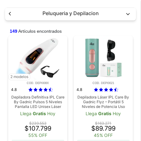
Peluqueria y Depilacion
149
Artículos encontrados
2 modelos
COD. DEPI008X
COD. DEPI0021
4.8
4.8
Depiladora Definitiva IPL Care
Depiladora Láser IPL Care By
By Gadnic Pulsos 5 Niveles
Gadnic Flyz – Portátil 5
Pantalla LED Unisex Láser
Niveles de Potencia Uso
Unisex Tecnología de Luz
Llega
Gratis
Hoy
Llega
Gratis
Hoy
Pulsada
$239.553
$163.271
$107.799
$89.799
55% OFF
45% OFF