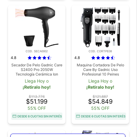
COD. SECA0002
COD. CORTPE08
4.8
4.8
Secador De Pelo Gadnic Care
Maquina Cortadora De Pelo
S2400 Pro 2050W
Care By Gadnic Uso
Tecnología Cerámica Ion
Profesional 10 Peines
Negativo Motor AC
Accesorios
Llega Hoy o
Llega Hoy o
¡Retiralo hoy!
¡Retiralo hoy!
$113.776
$121.887
$51.199
$54.849
55% OFF
55% OFF
DESDE 6 CUOTAS SIN INTERÉS
DESDE 6 CUOTAS SIN INTERÉS