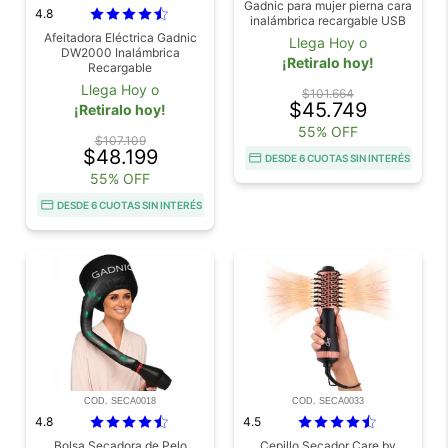
Gadnic para mujer pierna cara
4.8
inalámbrica recargable USB
Afeitadora Eléctrica Gadnic
Llega Hoy o
DW2000 Inalámbrica
¡Retiralo hoy!
Recargable
Llega Hoy o
$101.664
$45.749
¡Retiralo hoy!
55% OFF
$107.109
$48.199
DESDE 6 CUOTAS SIN INTERÉS
55% OFF
DESDE 6 CUOTAS SIN INTERÉS
COD. SECA0018
COD. SECA0033
4.8
4.5
Bolsa Secadora de Pelo
Cepillo Secador Care by