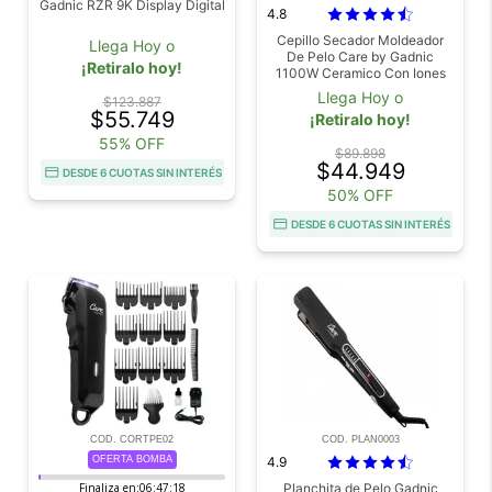
Gadnic RZR 9K Display Digital
4.8
Cepillo Secador Moldeador
Llega Hoy o
De Pelo Care by Gadnic
¡Retiralo hoy!
1100W Ceramico Con Iones
Negativos
Llega Hoy o
$123.887
$55.749
¡Retiralo hoy!
55% OFF
$89.898
$44.949
DESDE 6 CUOTAS SIN INTERÉS
50% OFF
DESDE 6 CUOTAS SIN INTERÉS
COD. CORTPE02
COD. PLAN0003
OFERTA BOMBA
4.9
Finaliza en:
06:47:17
Planchita de Pelo Gadnic