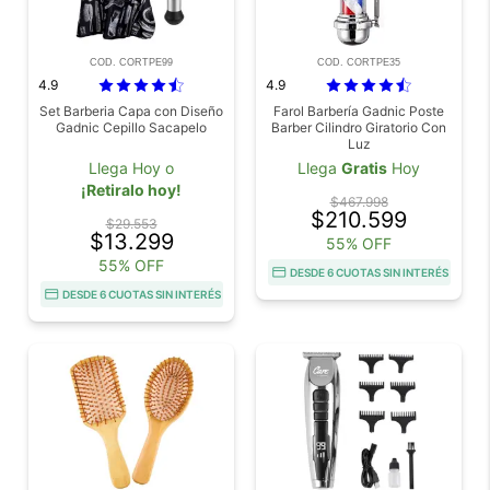
COD. CORTPE99
COD. CORTPE35
4.9
4.9
Set Barberia Capa con Diseño
Farol Barbería Gadnic Poste
Gadnic Cepillo Sacapelo
Barber Cilindro Giratorio Con
Luz
Llega Hoy o
Llega
Gratis
Hoy
¡Retiralo hoy!
$467.998
$210.599
$29.553
$13.299
55% OFF
55% OFF
DESDE 6 CUOTAS SIN INTERÉS
DESDE 6 CUOTAS SIN INTERÉS