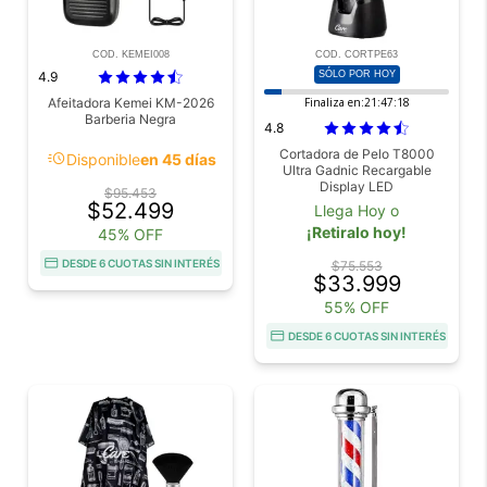
COD. KEMEI008
COD. CORTPE63
4.9
SÓLO POR HOY
Afeitadora Kemei KM-2026
Finaliza en:
21:47:17
Barberia Negra
4.8
Cortadora de Pelo T8000
acute
Disponible
en 45 días
Ultra Gadnic Recargable
Display LED
$95.453
$52.499
Llega Hoy o
¡Retiralo hoy!
45% OFF
DESDE 6 CUOTAS SIN INTERÉS
$75.553
$33.999
55% OFF
DESDE 6 CUOTAS SIN INTERÉS