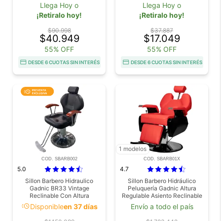
Display Digital
Llega Hoy o
Llega Hoy o
¡Retiralo hoy!
¡Retiralo hoy!
$90.998
$37.887
$40.949
$17.049
55% OFF
55% OFF
DESDE 6 CUOTAS SIN INTERÉS
DESDE 6 CUOTAS SIN INTERÉS
1 modelos
COD. SBARB002
COD. SBARB01X
5.0
4.7
Sillon Barbero Hidraulico
Sillon Barbero Hidráulico
Gadnic BR33 Vintage
Peluquería Gadnic Altura
Reclinable Con Altura
Regulable Asiento Reclinable
Regulable Giro 360° Para
Giro 360
acute
Disponible
en 37 días
Envío a todo el país
Barberia Y Peluqueria