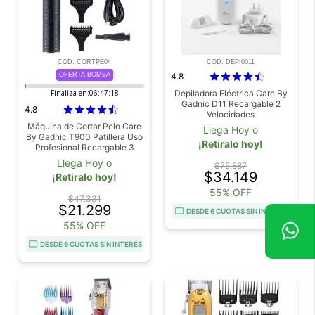
COD. CORTPE04
COD. DEPI0011
OFERTA BOMBA
4.8
Finaliza en:
06:47:17
Depiladora Eléctrica Care By
Gadnic D11 Recargable 2
4.8
Velocidades
Máquina de Cortar Pelo Care
Llega Hoy o
By Gadnic T900 Patillera Uso
¡Retiralo hoy!
Profesional Recargable 3
Peines
Llega Hoy o
$75.887
$34.149
¡Retiralo hoy!
55% OFF
$47.331
$21.299
DESDE 6 CUOTAS SIN INTERÉS
55% OFF
DESDE 6 CUOTAS SIN INTERÉS