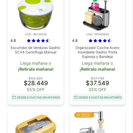
COD. SECAPL04
COD. SPONGE04
4.8
4.8
Escurridor de Verduras Gadnic
Organizador Cocina Acero
SCV4 Centrífuga Manual
Inoxidable Gadnic Porta
Esponja y Bandeja
Llega mañana o
Llega mañana o
¡Retiralo mañana!
¡Retiralo mañana!
$63.220
$57.768
$28.449
$37.549
55% OFF
35% OFF
DESDE 6 CUOTAS SIN INTERÉS
DESDE 6 CUOTAS SIN INTERÉS