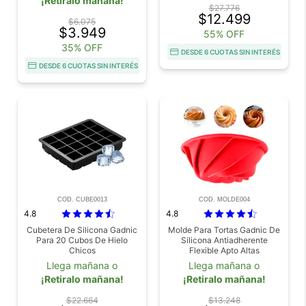
¡Retiralo mañana!
$27.776
$12.499
$6.075
$3.949
55% OFF
35% OFF
DESDE 6 CUOTAS SIN INTERÉS
DESDE 6 CUOTAS SIN INTERÉS
COD. CUBE0013
COD. MOLDE004
4.8
4.8
Cubetera De Silicona Gadnic
Molde Para Tortas Gadnic De
Para 20 Cubos De Hielo
Silicona Antiadherente
Chicos
Flexible Apto Altas
Temperaturas Tamaño 8.5 x
Llega mañana o
Llega mañana o
24 cm
¡Retiralo mañana!
¡Retiralo mañana!
$22.664
$13.248