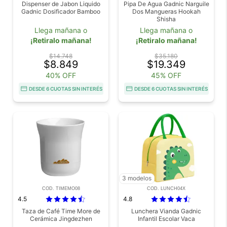
Dispenser de Jabon Liquido
Pipa De Agua Gadnic Narguile
Gadnic Dosificador Bamboo
Dos Mangueras Hookah
Shisha
Llega mañana o
Llega mañana o
¡Retiralo mañana!
¡Retiralo mañana!
$14.748
$35.180
$8.849
$19.349
40% OFF
45% OFF
DESDE 6 CUOTAS SIN INTERÉS
DESDE 6 CUOTAS SIN INTERÉS
3 modelos
COD. TIMEMO08
COD. LUNCH04X
4.5
4.8
Taza de Café Time More de
Lunchera Vianda Gadnic
Cerámica Jingdezhen
Infantil Escolar Vaca