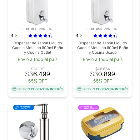
COD. REF-JABMES07
COD. USA-JABMES07
4.9
4.9
Dispenser de Jabon Liquido
Dispenser de Jabon Liquido
Gadnic Metalico 800ml Baño
Gadnic Metalico 800ml Baño
y Cocina Outlet
y Cocina Usado
Envío a todo el país
Envío a todo el país
$81.109
$68.664
$36.499
$30.899
55% OFF
55% OFF
DESDE 3 CUOTAS SIN INTERÉS
DESDE 3 CUOTAS SIN INTERÉS