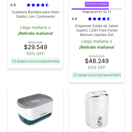
4.9
OFERTA BOMBA
Cubetera Bandeja para Hielo
Finaliza en:
01:32:10
Gadnic con Contenedor
4.9
Dispenser Doble de Jabón
Llega mañana o
Gadnic LSI61 Para Pared
¡Retiralo mañana!
Manual Líquidos Gel
Llega mañana o
$59.098
$29.549
¡Retiralo mañana!
50% OFF
$107.220
$48.249
DESDE 6 CUOTAS SIN INTERÉS
55% OFF
DESDE 6 CUOTAS SIN INTERÉS