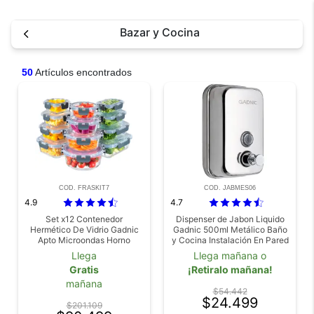
Bazar y Cocina
50
Artículos encontrados
COD. FRASKIT7
COD. JABMES06
4.9
4.7
Set x12 Contenedor
Dispenser de Jabon Liquido
Hermético De Vidrio Gadnic
Gadnic 500ml Metálico Baño
Apto Microondas Horno
y Cocina Instalación En Pared
Freezer Heladera Tupper
Llega
Llega mañana o
Lucheras
Gratis
¡Retiralo mañana!
mañana
$54.442
$24.499
$201.109