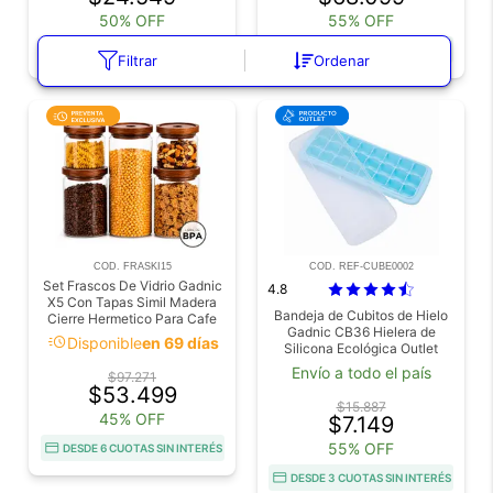
50% OFF
55% OFF
DESDE 6 CUOTAS SIN INTERÉS
DESDE 6 CUOTAS SIN INTERÉS
Filtrar
Ordenar
COD. FRASKI15
COD. REF-CUBE0002
Set Frascos De Vidrio Gadnic
4.8
X5 Con Tapas Simil Madera
Bandeja de Cubitos de Hielo
Cierre Hermetico Para Cafe
Gadnic CB36 Hielera de
Azucar Cereales Y Especias
acute
Disponible
en 69 días
Silicona Ecológica Outlet
Envío a todo el país
$97.271
$53.499
$15.887
45% OFF
$7.149
55% OFF
DESDE 6 CUOTAS SIN INTERÉS
DESDE 3 CUOTAS SIN INTERÉS