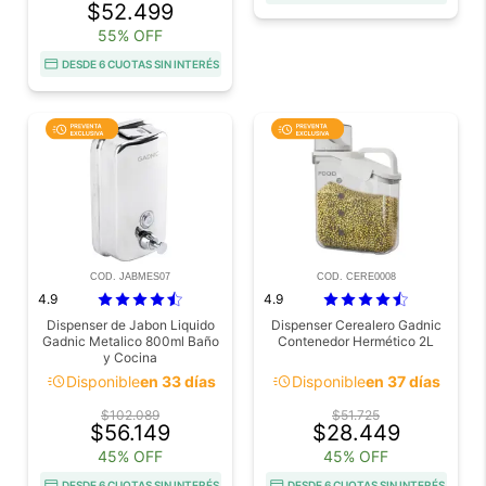
$52.499
55% OFF
DESDE 6 CUOTAS SIN INTERÉS
COD. JABMES07
COD. CERE0008
4.9
4.9
Dispenser de Jabon Liquido
Dispenser Cerealero Gadnic
Gadnic Metalico 800ml Baño
Contenedor Hermético 2L
y Cocina
acute
acute
Disponible
en 33 días
Disponible
en 37 días
$102.089
$51.725
$56.149
$28.449
45% OFF
45% OFF
DESDE 6 CUOTAS SIN INTERÉS
DESDE 6 CUOTAS SIN INTERÉS