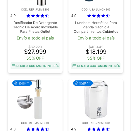
COD. REF-JABMES02
COD. USA-LUNCHE02
4.9
4.9
Dosificador De Detergente
Lunchera Hermética Para
Gadnic De Acero Inoxidable
Vianda Gadnic 4
Para Piletas Outlet
Compartimientos Cubiertos
Usado
Envío a todo el país
Envío a todo el país
$62.220
$40.442
$27.999
$18.199
55% OFF
55% OFF
DESDE 3 CUOTAS SIN INTERÉS
DESDE 3 CUOTAS SIN INTERÉS
COD. REF-JABMES01
COD. REF-JABMES08
4.8
4.9