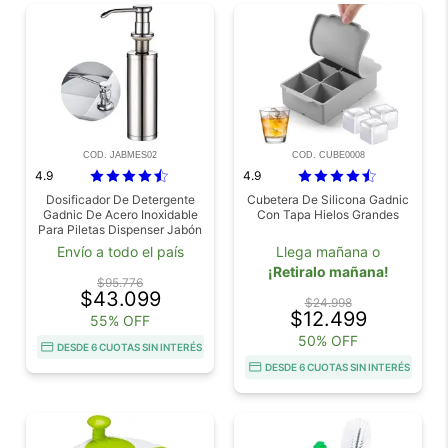
COD. JABMES02
COD. CUBE0008
4.9
4.9
Dosificador De Detergente
Cubetera De Silicona Gadnic
Gadnic De Acero Inoxidable
Con Tapa Hielos Grandes
Para Piletas Dispenser Jabón
Liquido
Envío a todo el país
Llega mañana o
¡Retiralo mañana!
$95.776
$43.099
$24.998
$12.499
55% OFF
50% OFF
DESDE 6 CUOTAS SIN INTERÉS
DESDE 6 CUOTAS SIN INTERÉS