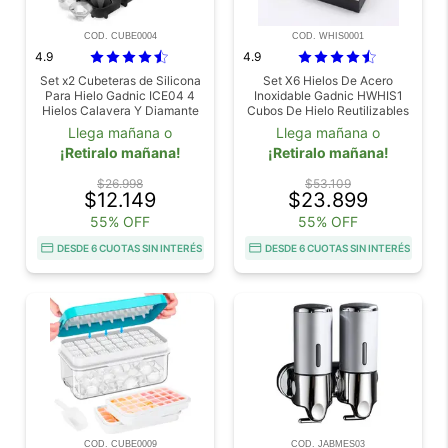
COD. CUBE0004
COD. WHIS0001
4.9
4.9
Set x2 Cubeteras de Silicona
Set X6 Hielos De Acero
Para Hielo Gadnic ICE04 4
Inoxidable Gadnic HWHIS1
Hielos Calavera Y Diamante
Cubos De Hielo Reutilizables
Llega mañana o
Llega mañana o
¡Retiralo mañana!
¡Retiralo mañana!
$26.998
$53.109
$12.149
$23.899
55% OFF
55% OFF
DESDE 6 CUOTAS SIN INTERÉS
DESDE 6 CUOTAS SIN INTERÉS
COD. CUBE0009
COD. JABMES03