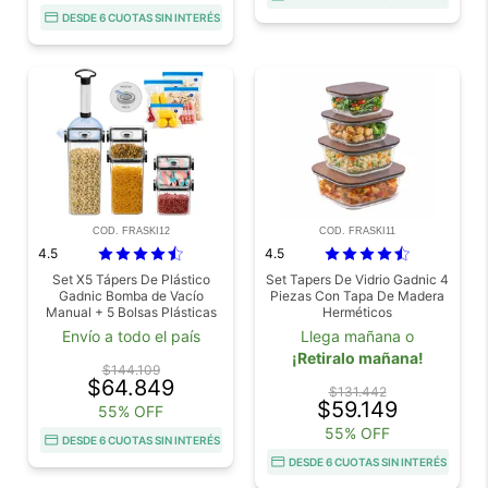
DESDE 6 CUOTAS SIN INTERÉS
COD. FRASKI12
COD. FRASKI11
4.5
4.5
Set X5 Tápers De Plástico
Set Tapers De Vidrio Gadnic 4
Gadnic Bomba de Vacío
Piezas Con Tapa De Madera
Manual + 5 Bolsas Plásticas
Herméticos
de Vacío
Envío a todo el país
Llega mañana o
¡Retiralo mañana!
$144.109
$64.849
$131.442
$59.149
55% OFF
55% OFF
DESDE 6 CUOTAS SIN INTERÉS
DESDE 6 CUOTAS SIN INTERÉS