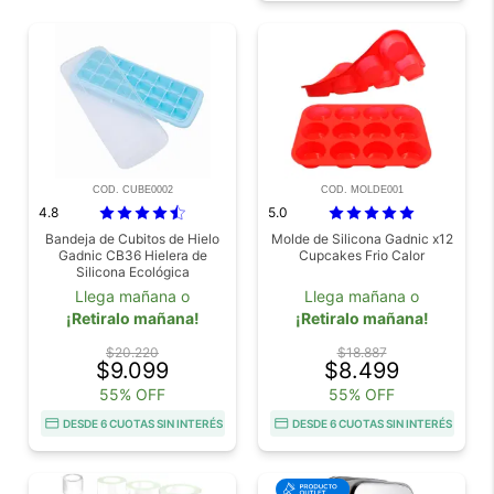
COD. CUBE0002
COD. MOLDE001
4.8
5.0
Bandeja de Cubitos de Hielo
Molde de Silicona Gadnic x12
Gadnic CB36 Hielera de
Cupcakes Frio Calor
Silicona Ecológica
Llega mañana o
Llega mañana o
¡Retiralo mañana!
¡Retiralo mañana!
$20.220
$18.887
$9.099
$8.499
55% OFF
55% OFF
DESDE 6 CUOTAS SIN INTERÉS
DESDE 6 CUOTAS SIN INTERÉS