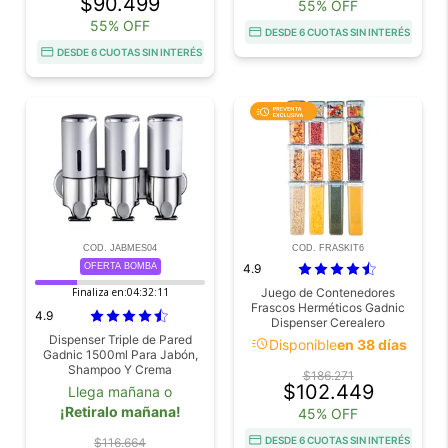
$90.499
55% OFF
55% OFF
DESDE 6 CUOTAS SIN INTERÉS
DESDE 6 CUOTAS SIN INTERÉS
COD. JABMES04
COD. FRASKIT6
OFERTA BOMBA
4.9
Finaliza en:
04:32:10
Juego de Contenedores
Frascos Herméticos Gadnic
4.9
Dispenser Cerealero
Dispenser Triple de Pared
acute
Disponible
en 38 días
Gadnic 1500ml Para Jabón,
Shampoo Y Crema
$186.271
$102.449
Llega mañana o
¡Retiralo mañana!
45% OFF
DESDE 6 CUOTAS SIN INTERÉS
$116.664