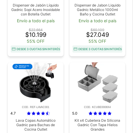
Dispenser de Jabón Líquido
Dispenser de Jabon Liquido
Gadnic Sopi Acero Inoxidable
Gadnic Metálico 1000ml
con Botella Outlet
Baño y Cocina Outlet
Envío a todo el país
Envío a todo el país
$22.664
$60.109
$10.199
$27.049
55% OFF
55% OFF
DESDE 3 CUOTAS SIN INTERÉS
DESDE 3 CUOTAS SIN INTERÉS
COD. REF-LAVAC001
COD. KCUBE0008X4
4.7
5.0
Lava Copas Automático
Kit x4 Cubetera De Silicona
Gadnic para Bachas de
Gadnic Con Tapa Hielos
Cocina Outlet
Grandes