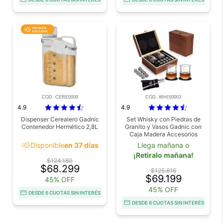
COD. CERE0009
COD. WHIS0003
4.9
4.9
Dispenser Cerealero Gadnic
Set Whisky con Piedras de
Contenedor Hermético 2,8L
Granito y Vasos Gadnic con
Caja Madera Accesorios
Completos
acute
Disponible
en 37 días
Llega mañana o
¡Retiralo mañana!
$124.180
$68.299
$125.816
$69.199
45% OFF
45% OFF
DESDE 6 CUOTAS SIN INTERÉS
DESDE 6 CUOTAS SIN INTERÉS