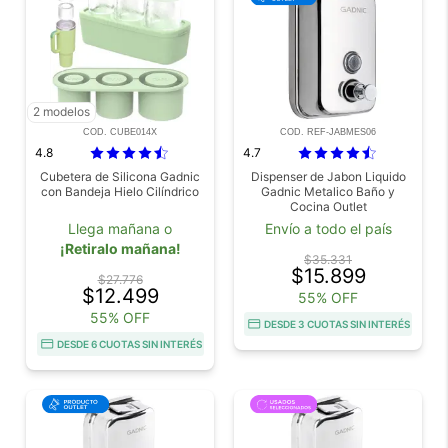
2 modelos
COD. CUBE014X
COD. REF-JABMES06
4.8
4.7
Cubetera de Silicona Gadnic
Dispenser de Jabon Liquido
con Bandeja Hielo Cilíndrico
Gadnic Metalico Baño y
Cocina Outlet
Llega mañana o
Envío a todo el país
¡Retiralo mañana!
$35.331
$15.899
$27.776
$12.499
55% OFF
55% OFF
DESDE 3 CUOTAS SIN INTERÉS
DESDE 6 CUOTAS SIN INTERÉS