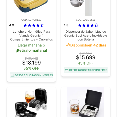
COD. LUNCHE02
COD. JABMES01
4.9
4.8
Lunchera Hermética Para
Dispenser de Jabón Líquido
Vianda Gadnic 4
Gadnic Sopi Acero Inoxidable
Compartimientos + Cubiertos
con Botella
acute
Llega mañana o
Disponible
en 42 días
¡Retiralo mañana!
$28.544
$15.699
$40.442
$18.199
45% OFF
55% OFF
DESDE 6 CUOTAS SIN INTERÉS
DESDE 6 CUOTAS SIN INTERÉS