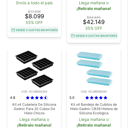
Envío a todo el país
Llega mañana o
¡Retiralo mañana!
$17.998
$8.099
$64.845
$42.149
55% OFF
35% OFF
DESDE 3 CUOTAS SIN INTERÉS
DESDE 6 CUOTAS SIN INTERÉS
COD. KCUBE0013X4
COD. KCUBE0002X4
4.8
5.0
Kit x4 Cubetera De Silicona
Kit x4 Bandeja de Cubitos de
Gadnic Para 20 Cubos De
Hielo Gadnic CB36 Hielera de
Hielo Chicos
Silicona Ecológica
Llega mañana o
Llega mañana o
¡Retiralo mañana!
¡Retiralo mañana!