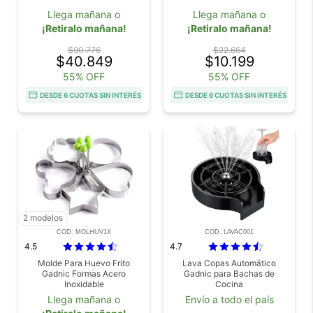
Llega mañana o
Llega mañana o
¡Retiralo mañana!
¡Retiralo mañana!
$90.776
$22.664
$40.849
$10.199
55% OFF
55% OFF
DESDE 6 CUOTAS SIN INTERÉS
DESDE 6 CUOTAS SIN INTERÉS
2 modelos
COD. MOLHUV1X
COD. LAVAC001
4.5
4.7
Molde Para Huevo Frito
Lava Copas Automático
Gadnic Formas Acero
Gadnic para Bachas de
Inoxidable
Cocina
Llega mañana o
Envío a todo el país