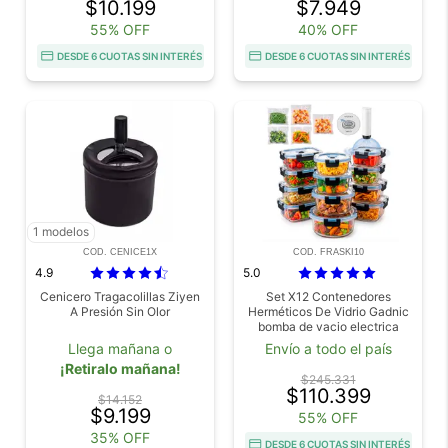
$10.199
$7.949
55% OFF
40% OFF
DESDE 6 CUOTAS SIN INTERÉS
DESDE 6 CUOTAS SIN INTERÉS
1 modelos
COD. CENICE1X
COD. FRASKI10
4.9
5.0
Cenicero Tragacolillas Ziyen
Set X12 Contenedores
A Presión Sin Olor
Herméticos De Vidrio Gadnic
bomba de vacio electrica
recargable 5 Bolsas plásticas
Llega mañana o
Envío a todo el país
de vacío
¡Retiralo mañana!
$245.331
$110.399
$14.152
$9.199
55% OFF
35% OFF
DESDE 6 CUOTAS SIN INTERÉS