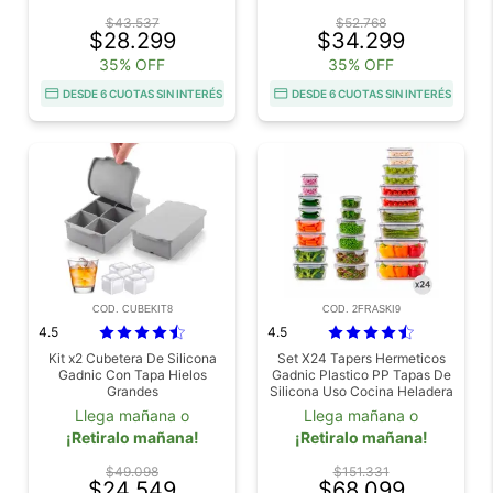
$43.537
$52.768
$28.299
$34.299
35% OFF
35% OFF
DESDE 6 CUOTAS SIN INTERÉS
DESDE 6 CUOTAS SIN INTERÉS
COD. CUBEKIT8
COD. 2FRASKI9
4.5
4.5
Kit x2 Cubetera De Silicona
Set X24 Tapers Hermeticos
Gadnic Con Tapa Hielos
Gadnic Plastico PP Tapas De
Grandes
Silicona Uso Cocina Heladera
Freezer Microondas
Llega mañana o
Llega mañana o
¡Retiralo mañana!
¡Retiralo mañana!
$49.098
$151.331
$24.549
$68.099