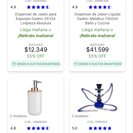
COD. SOAP0001
COD. JABMES08
4.9
4.9
Dispenser de Jabón para
Dispenser de Jabon Liquido
Esponjas Gadnic SPJ34
Gadnic Metálico 1000ml
Limpieza Absoluta
Baño y Cocina
Llega mañana o
Llega mañana o
¡Retiralo mañana!
¡Retiralo mañana!
$27.442
$92.442
$12.349
$41.599
55% OFF
55% OFF
DESDE 6 CUOTAS SIN INTERÉS
DESDE 6 CUOTAS SIN INTERÉS
2 modelos
2 modelos
COD. JABMES9X
COD. PIPAV01X
4.8
5.0