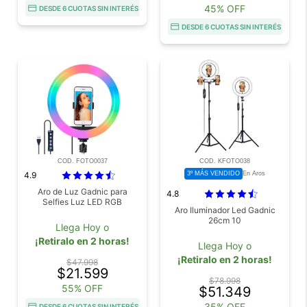
45% OFF
DESDE 6 CUOTAS SIN INTERÉS
DESDE 6 CUOTAS SIN INTERÉS
COD. FOTO0037
COD. KFOTO038
4.9
3º MÁS VENDIDO
En Aros
Aro de Luz Gadnic para
4.8
Selfies Luz LED RGB
Aro Iluminador Led Gadnic
26cm 10
Llega Hoy o
¡Retiralo en 2 horas!
Llega Hoy o
¡Retiralo en 2 horas!
$47.998
$21.599
$78.998
55% OFF
$51.349
35% OFF
DESDE 6 CUOTAS SIN INTERÉS