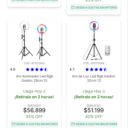
DESDE 6 CUOTAS SIN INTERÉS
COD. KFOTO037
COD. KFOTO009
4.9
4.7
Aro Iluminador Led Rgb
Aro de Luz Led Rgb Gadnic
Gadnic 26cm 10
30cm 12
Llega Hoy o
Llega Hoy o
¡Retiralo en 2 horas!
¡Retiralo en 2 horas!
$87.537
$85.332
$56.899
$51.199
35% OFF
40% OFF
DESDE 6 CUOTAS SIN INTERÉS
DESDE 6 CUOTAS SIN INTERÉS