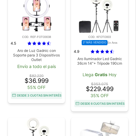
COD. REF-FOTO0038
COD. KFOTO003
4.5
1º MÁS VENDIDO
En Aros
Aro de Luz Gadnic con
4.9
Soporte para 3 Dispositivos
Aro Iluminador Led Gadnic
Outlet
36cm 14"+ Trípode 190cm
Envío a todo el país
Llega
Gratis
Hoy
$82.220
$36.999
$353.075
55% OFF
$229.499
35% OFF
DESDE 3 CUOTAS SIN INTERÉS
DESDE 6 CUOTAS SIN INTERÉS