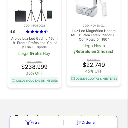
COD. KFOTO002
COD. HOHEM011
Luz Led Magnética Hohem
4.9
ML-01 Para Estabilizador XE
Aro de Luz Led Gadnic 46cm
Con Rotación 180°
18" Efecto Profesional Cálida
Llega Hoy o
y Fría + Trípode
¡Retiralo en 2 horas!
Llega
Gratis
Hoy
$41.362
$367.691
$22.749
$238.999
45% OFF
35% OFF
DESDE 6 CUOTAS SIN INTERÉS
DESDE 6 CUOTAS SIN INTERÉS
Explorá nuestras categorías
Filtrar
Ordenar
Bastones / Palos Selfie
Cámaras Deportivas
Cámaras