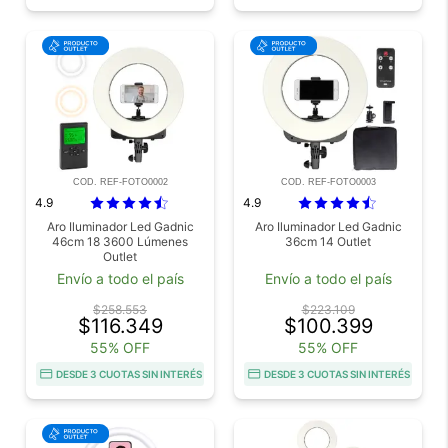
COD. REF-FOTO0002
COD. REF-FOTO0003
4.9
4.9
Aro Iluminador Led Gadnic
Aro Iluminador Led Gadnic
46cm 18 3600 Lúmenes
36cm 14 Outlet
Outlet
Envío a todo el país
Envío a todo el país
$258.553
$223.109
$116.349
$100.399
55% OFF
55% OFF
DESDE 3 CUOTAS SIN INTERÉS
DESDE 3 CUOTAS SIN INTERÉS