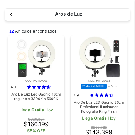
Aros de Luz
12
Artículos encontrados
COD. FOTO0002
COD. FOTO0003
4.9
2º MÁS VENDIDO
En Aros
Aro De Luz Led Gadnic 46cm
4.9
regulable 3300K a 5600K
Aro De Luz LED Gadnic 36cm
Profesional Iluminador
Llega
Gratis
Hoy
Fotografía Ring Flash
Llega
Gratis
Hoy
$369.331
$166.199
$260.725
55% OFF
$143.399