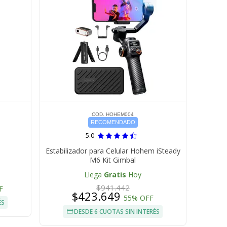
COD. HOHEM004
RECOMENDADO
5.0
i
Estabilizador para Celular Hohem iSteady
M6 Kit Gimbal
Llega
Gratis
Hoy
$941.442
F
$423.649
55% OFF
ÉS
DESDE 6 CUOTAS SIN INTERÉS