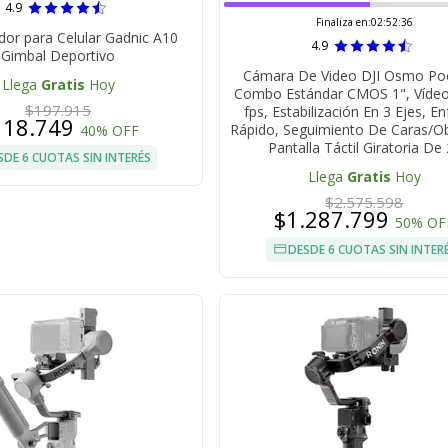
4.9
Finaliza en:
02:52:35
ador para Celular Gadnic A10
4.9
Gimbal Deportivo
Cámara De Video DJI Osmo Po
Llega
Gratis
Hoy
Combo Estándar CMOS 1", Víde
$197.915
fps, Estabilización En 3 Ejes, E
118.749
Rápido, Seguimiento De Caras/Ob
40% OFF
Pantalla Táctil Giratoria De
SDE 6 CUOTAS SIN INTERÉS
Llega
Gratis
Hoy
$2.575.598
$1.287.799
50% OF
DESDE 6 CUOTAS SIN INTER