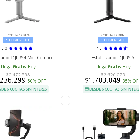
COD. RCDJI076
COD. RCDJI089
RECOMENDADO
RECOMENDADO
5.0
4.5
izador DJI RS4 Mini Combo
Estabilizador DJI RS 5
Llega
Gratis
Hoy
Llega
Gratis
Hoy
$2.472.598
$2.620.075
.236.299
$1.703.049
50% OFF
35% OF
SDE 6 CUOTAS SIN INTERÉS
DESDE 6 CUOTAS SIN INTER