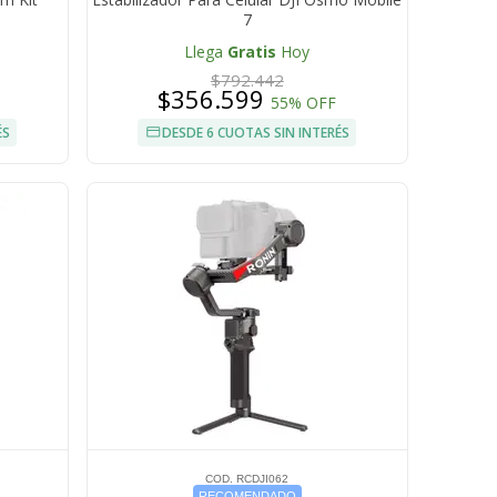
7
Llega
Gratis
Hoy
$792.442
$356.599
55% OFF
ÉS
DESDE 6 CUOTAS SIN INTERÉS
COD. RCDJI062
RECOMENDADO