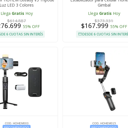
Luz LED 3 Colores
Gimbal
Llega
Gratis
Hoy
Llega
Gratis
Hoy
$614.887
$373.331
276.699
$167.999
55% OFF
55% OFF
SDE 6 CUOTAS SIN INTERÉS
DESDE 6 CUOTAS SIN INTER
COD. HOHEM003
COD. HOHEM015
RECOMENDADO
RECOMENDADO