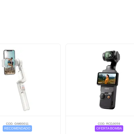
COD. GIM00011
COD. RCDJI059
RECOMENDADO
OFERTA BOMBA