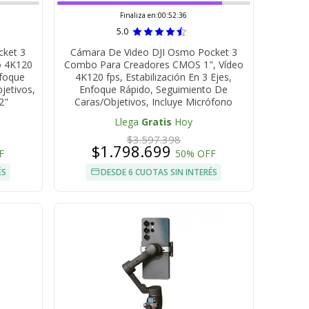
Finaliza en:
00:52:35
5.0
cket 3
Cámara De Video DJI Osmo Pocket 3
o 4K120
Combo Para Creadores CMOS 1", Vídeo
nfoque
4K120 fps, Estabilización En 3 Ejes,
jetivos,
Enfoque Rápido, Seguimiento De
 2"
Caras/Objetivos, Incluye Micrófono
Llega
Gratis
Hoy
$3.597.398
$1.798.699
F
50% OFF
ÉS
DESDE 6 CUOTAS SIN INTERÉS