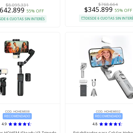
$768.664
$8.095.331
$345.899
.642.899
55% OFF
55% OFF
DESDE 6 CUOTAS SIN INTER
SDE 6 CUOTAS SIN INTERÉS
COD. HOHEM008
COD. HOHEM002
RECOMENDADO
RECOMENDADO
4.9
4.8
dor HOHEM iSteady V3 Tripode
Estabilizador para Celular Hoh