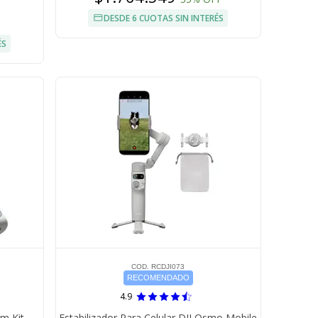
DESDE 6 CUOTAS SIN INTERÉS
ÉS
COD. RCDJI073
RECOMENDADO
4.9
em Kit
Estabilizador Para Celular DJI Osmo Mobile