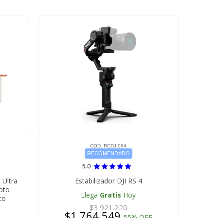
COD. RCDJI064
RECOMENDADO
5.0
 Ultra
Estabilizador DJI RS 4
oto
Llega
Gratis
Hoy
co
$3.921.220
$1.764.549
55% OFF