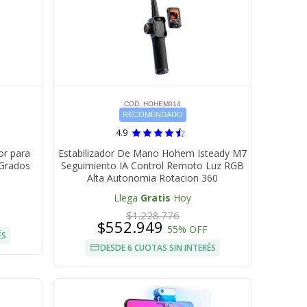
COD. HOHEM014
RECOMENDADO
4.9
or para
Estabilizador De Mano Hohem Isteady M7
 Grados
Seguimiento IA Control Remoto Luz RGB
Alta Autonomia Rotacion 360
Llega
Gratis
Hoy
$1.228.776
$552.949
55% OFF
ÉS
DESDE 6 CUOTAS SIN INTERÉS