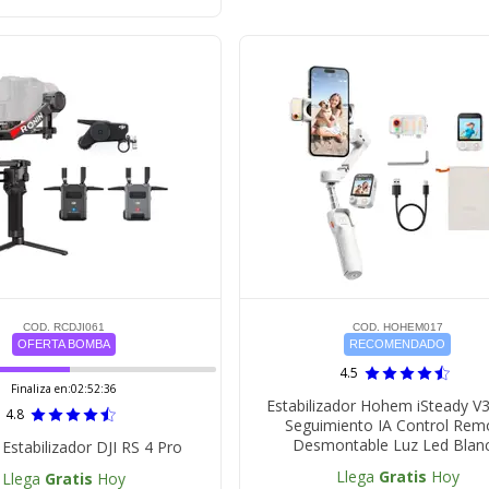
COD. RCDJI061
COD. HOHEM017
OFERTA BOMBA
RECOMENDADO
4.5
Finaliza en:
02:52:35
Estabilizador Hohem iSteady V3
4.8
Seguimiento IA Control Rem
Desmontable Luz Led Blan
stabilizador DJI RS 4 Pro
Llega
Gratis
Hoy
Llega
Gratis
Hoy