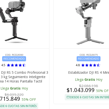
COD. RCDJI090
COD. RCDJI075
RECOMENDADO
RECOMENDADO
4.5
4.8
r DJI RS 5 Combo Profesional 3
Estabilizador DJI RS 4 Min
 3 kg Seguimiento Inteligente
Llega
Gratis
Hoy
a 14 Horas Pantalla Tactil
$2.086.198
Llega
Gratis
Hoy
$1.043.099
50% OF
$6.035.220
.715.849
DESDE 6 CUOTAS SIN INTER
55% OFF
SDE 6 CUOTAS SIN INTERÉS