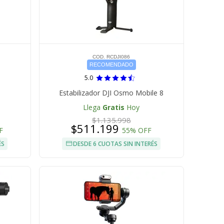
COD. RCDJI086
RECOMENDADO
5.0
Estabilizador DJI Osmo Mobile 8
Llega
Gratis
Hoy
$1.135.998
$511.199
F
55% OFF
ÉS
DESDE 6 CUOTAS SIN INTERÉS