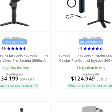
COD. GIM00013
COD. GIM00010
RECOMENDADO
RECOMENDADO
4.9
4.9
or Celular Gadnic Gimbal 3 Ejes
Gimbal 3 Ejes Gadnic Estabilizad
 Video Pro Bateria 2600mAh
Celular Pro Control Joystick 360
Llega
Gratis
Hoy
Llega
Gratis
Hoy
$298.220
$249.898
134.199
$124.949
55% OFF
50% OFF
SDE 6 CUOTAS SIN INTERÉS
DESDE 6 CUOTAS SIN INTER