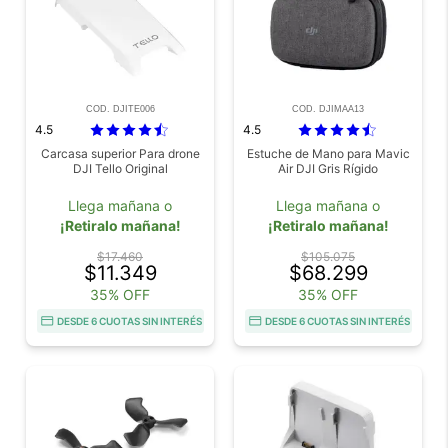
COD. DJITE006
COD. DJIMAA13
4.5
4.5
Carcasa superior Para drone
Estuche de Mano para Mavic
DJI Tello Original
Air DJI Gris Rígido
Llega mañana o
Llega mañana o
¡Retiralo mañana!
¡Retiralo mañana!
$17.460
$105.075
$11.349
$68.299
35% OFF
35% OFF
DESDE 6 CUOTAS SIN INTERÉS
DESDE 6 CUOTAS SIN INTERÉS