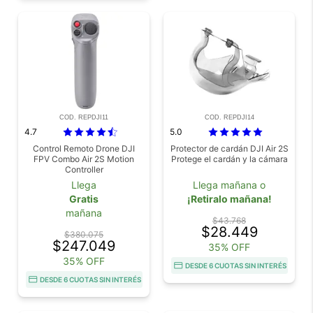
COD. REPDJI11
COD. REPDJI14
4.7
5.0
Control Remoto Drone DJI
Protector de cardán DJI Air 2S
FPV Combo Air 2S Motion
Protege el cardán y la cámara
Controller
Llega
Llega mañana o
Gratis
¡Retiralo mañana!
mañana
$43.768
$28.449
$380.075
$247.049
35% OFF
35% OFF
DESDE 6 CUOTAS SIN INTERÉS
DESDE 6 CUOTAS SIN INTERÉS