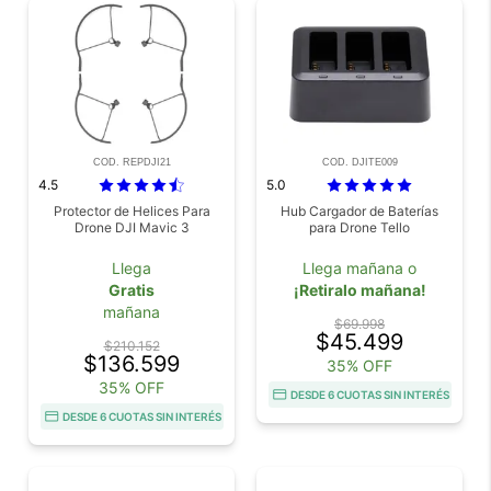
COD. REPDJI21
COD. DJITE009
4.5
5.0
Protector de Helices Para
Hub Cargador de Baterías
Drone DJI Mavic 3
para Drone Tello
Llega
Llega mañana o
Gratis
¡Retiralo mañana!
mañana
$69.998
$45.499
$210.152
$136.599
35% OFF
35% OFF
DESDE 6 CUOTAS SIN INTERÉS
DESDE 6 CUOTAS SIN INTERÉS