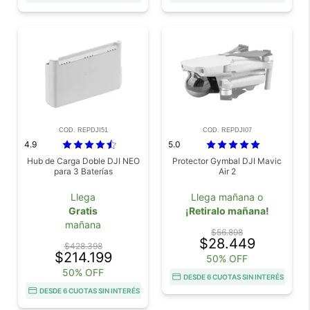
COD. REPDJI51
COD. REPDJI07
4.9
5.0
Hub de Carga Doble DJI NEO
Protector Gymbal DJI Mavic
para 3 Baterías
Air 2
Llega
Llega mañana o
Gratis
¡Retiralo mañana!
mañana
$56.898
$28.449
$428.398
$214.199
50% OFF
50% OFF
DESDE 6 CUOTAS SIN INTERÉS
DESDE 6 CUOTAS SIN INTERÉS