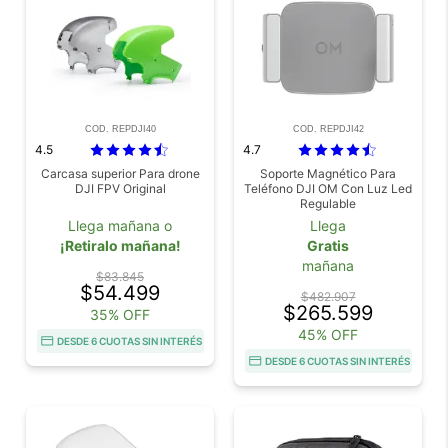
COD. REPDJI40
COD. REPDJI42
4.5
4.7
Carcasa superior Para drone
Soporte Magnético Para
DJI FPV Original
Teléfono DJI OM Con Luz Led
Regulable
Llega mañana o
Llega
¡Retiralo mañana!
Gratis
mañana
$83.845
$54.499
$482.907
$265.599
35% OFF
45% OFF
DESDE 6 CUOTAS SIN INTERÉS
DESDE 6 CUOTAS SIN INTERÉS