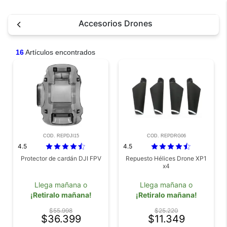
Accesorios Drones
16
Artículos encontrados
COD. REPDJI15
COD. REPDRG06
4.5
4.5
Protector de cardán DJI FPV
Repuesto Hélices Drone XP1
x4
Llega mañana o
Llega mañana o
¡Retiralo mañana!
¡Retiralo mañana!
$55.998
$25.220
$36.399
$11.349