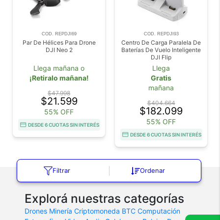
COD. REPDJI69
COD. REPDJI93
Par De Hélices Para Drone
Centro De Carga Paralela De
DJI Neo 2
Baterías De Vuelo Inteligente
DJI Flip
Llega mañana o
Llega
¡Retiralo mañana!
Gratis
mañana
$47.998
$21.599
$404.664
$182.099
55% OFF
55% OFF
DESDE 6 CUOTAS SIN INTERÉS
DESDE 6 CUOTAS SIN INTERÉS
Filtrar
Ordenar
Explorá nuestras categorías
Drones
Minería Criptomoneda BTC
Computación