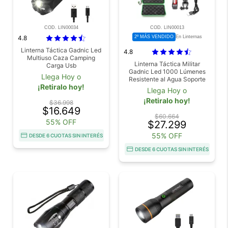
COD. LIN00034
COD. LIN00013
4.8
2º MÁS VENDIDO
En Linternas
Linterna Táctica Gadnic Led
4.8
Multiuso Caza Camping
Linterna Táctica Militar
Carga Usb
Gadnic Led 1000 Lúmenes
Llega Hoy o
Resistente al Agua Soporte
¡Retiralo hoy!
Llega Hoy o
¡Retiralo hoy!
$36.998
$16.649
$60.664
55% OFF
$27.299
55% OFF
DESDE 6 CUOTAS SIN INTERÉS
DESDE 6 CUOTAS SIN INTERÉS