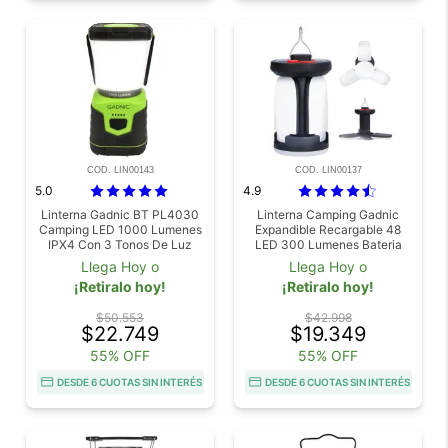
COD. LIN00143
COD. LIN00137
5.0
4.9
Linterna Gadnic BT PL4030
Linterna Camping Gadnic
Camping LED 1000 Lumenes
Expandible Recargable 48
IPX4 Con 3 Tonos De Luz
LED 300 Lumenes Bateria
Dimmer Ajustable Y Alcance
1200 mAh USB IP43
Llega Hoy o
Llega Hoy o
De 15 Metros
¡Retiralo hoy!
¡Retiralo hoy!
$50.553
$42.998
$22.749
$19.349
55% OFF
55% OFF
DESDE 6 CUOTAS SIN INTERÉS
DESDE 6 CUOTAS SIN INTERÉS