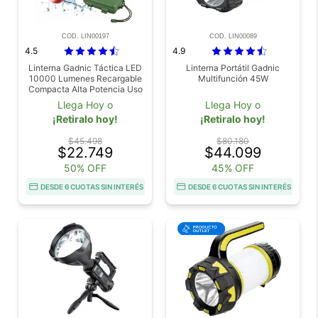
COD. LIN00197
COD. LIN00089
4.5
4.9
Linterna Gadnic Táctica LED
Linterna Portátil Gadnic
10000 Lumenes Recargable
Multifunción 45W
Compacta Alta Potencia Uso
Exterior
Llega Hoy o
Llega Hoy o
¡Retiralo hoy!
¡Retiralo hoy!
$45.498
$80.180
$22.749
$44.099
50% OFF
45% OFF
DESDE 6 CUOTAS SIN INTERÉS
DESDE 6 CUOTAS SIN INTERÉS