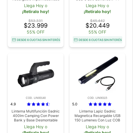
IPX3
Bateria 1800 mAh
Llega Hoy o
Llega Hoy o
¡Retiralo hoy!
¡Retiralo hoy!
$53.331
$45.442
$23.999
$20.449
55% OFF
55% OFF
DESDE 6 CUOTAS SIN INTERÉS
DESDE 6 CUOTAS SIN INTERÉS
COD. LIN00140
COD. LIN00115
4.9
5.0
Linterna Multifunción Gadnic
Linterna Lapiz Gadnic
400lm Camping Con Power
Magnetica Recargable USB
Bank y Base Desmontable
150 Lumenes Con Luz COB
LED Y Puntero Laser
Llega Hoy o
Llega Hoy o
¡Retiralo hoy!
¡Retiralo hoy!