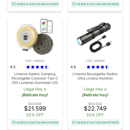
DESDE 6 CUOTAS SIN INTERÉS
DESDE 6 CUOTAS SIN INTERÉS
COD. LIN00121
COD. LIN00111
4.5
4.9
Linterna Gadnic Camping
Linterna Recargable Gadnic
Recargable Conexion Tipo C
Ultra Liviana Aluminio
220 Lumenes Guirnalda LED
5.8 Metros RGB IP44 Bateria
Llega Hoy o
Llega Hoy o
1800 mAh
¡Retiralo hoy!
¡Retiralo hoy!
$47.998
$50.553
$21.599
$22.749
55% OFF
55% OFF
DESDE 6 CUOTAS SIN INTERÉS
DESDE 6 CUOTAS SIN INTERÉS