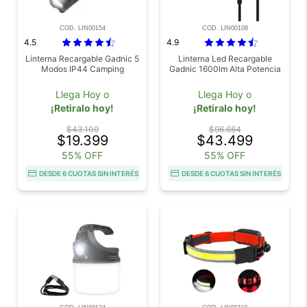
COD. LIN00154
COD. LIN00108
4.5
4.9
Linterna Recargable Gadnic 5
Linterna Led Recargable
Modos IP44 Camping
Gadnic 1600lm Alta Potencia
Llega Hoy o
Llega Hoy o
¡Retiralo hoy!
¡Retiralo hoy!
$43.109
$96.664
$19.399
$43.499
55% OFF
55% OFF
DESDE 6 CUOTAS SIN INTERÉS
DESDE 6 CUOTAS SIN INTERÉS