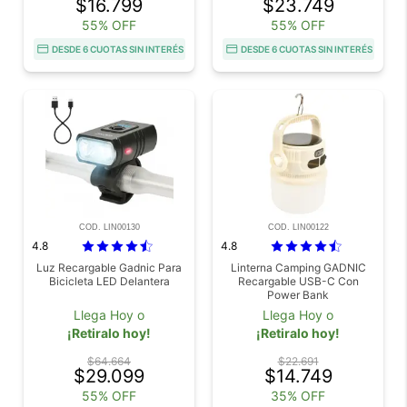
$16.799
$23.749
55% OFF
55% OFF
DESDE 6 CUOTAS SIN INTERÉS
DESDE 6 CUOTAS SIN INTERÉS
COD. LIN00130
COD. LIN00122
4.8
4.8
Luz Recargable Gadnic Para
Linterna Camping GADNIC
Bicicleta LED Delantera
Recargable USB-C Con
Power Bank
Llega Hoy o
Llega Hoy o
¡Retiralo hoy!
¡Retiralo hoy!
$64.664
$22.691
$29.099
$14.749
55% OFF
35% OFF