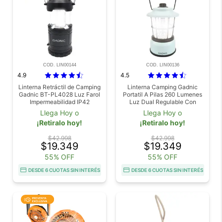
COD. LIN00144
COD. LIN00136
4.9
4.5
Linterna Retráctil de Camping
Linterna Camping Gadnic
Gadnic BT-PL4028 Luz Farol
Portatil A Pilas 260 Lumenes
Impermeabilidad IP42
Luz Dual Regulable Con
Perilla Y Alcance De 5 Metros
Llega Hoy o
Llega Hoy o
¡Retiralo hoy!
¡Retiralo hoy!
$42.998
$42.998
$19.349
$19.349
55% OFF
55% OFF
DESDE 6 CUOTAS SIN INTERÉS
DESDE 6 CUOTAS SIN INTERÉS