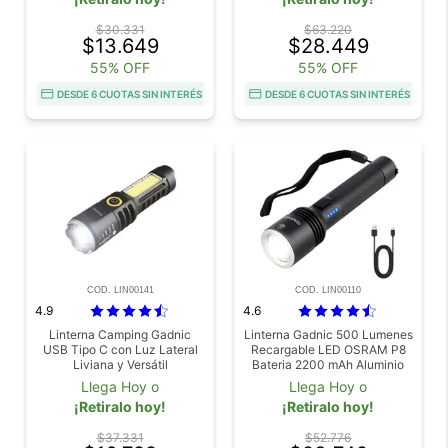
$30.331
$63.220
$13.649
$28.449
55% OFF
55% OFF
DESDE 6 CUOTAS SIN INTERÉS
DESDE 6 CUOTAS SIN INTERÉS
COD. LIN00141
COD. LIN00110
4.9
4.6
Linterna Camping Gadnic
Linterna Gadnic 500 Lumenes
USB Tipo C con Luz Lateral
Recargable LED OSRAM P8
Liviana y Versátil
Bateria 2200 mAh Aluminio
IPX4 Con Carga USB
Llega Hoy o
Llega Hoy o
¡Retiralo hoy!
¡Retiralo hoy!
$37.331
$52.776