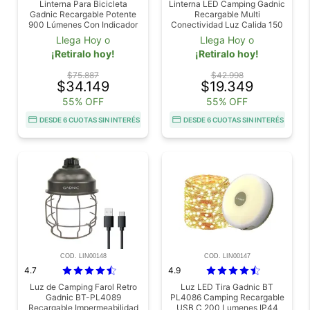
Linterna Para Bicicleta
Linterna LED Camping Gadnic
Gadnic Recargable Potente
Recargable Multi
900 Lúmenes Con Indicador
Conectividad Luz Calida 150
De Batería 2200 mAh
Lumenes IP44 Autonomia
Llega Hoy o
Llega Hoy o
Hasta 5 Horas
¡Retiralo hoy!
¡Retiralo hoy!
$75.887
$42.998
$34.149
$19.349
55% OFF
55% OFF
DESDE 6 CUOTAS SIN INTERÉS
DESDE 6 CUOTAS SIN INTERÉS
COD. LIN00148
COD. LIN00147
4.7
4.9
Luz de Camping Farol Retro
Luz LED Tira Gadnic BT
Gadnic BT-PL4089
PL4086 Camping Recargable
Recargable Impermeabilidad
USB C 200 Lumenes IP44