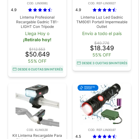
COD. LIN00081
COD. REF-LIN00027
4.9
4.9
Linterna Profesional
Linterna Luz Led Gadnic
Recargable Gadnic T81-
TM6061 Portatil Impermeable
LIGHT Con Trípode
Outlet
Desmontable
Llega Hoy o
Envío a todo el país
¡Retiralo hoy!
$40.776
$18.349
$112.553
$50.649
55% OFF
55% OFF
DESDE 3 CUOTAS SIN INTERÉS
DESDE 6 CUOTAS SIN INTERÉS
COD. KLIN0130
COD. REF-LIN00197
Kit Linterna Recargable Para
4.5