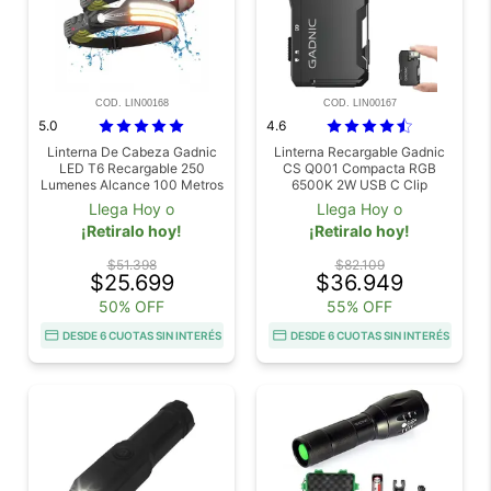
COD. LIN00168
COD. LIN00167
5.0
4.6
Linterna De Cabeza Gadnic
Linterna Recargable Gadnic
LED T6 Recargable 250
CS Q001 Compacta RGB
Lumenes Alcance 100 Metros
6500K 2W USB C Clip
USB IPX4 Bateria 18650
Llega Hoy o
Llega Hoy o
¡Retiralo hoy!
¡Retiralo hoy!
$51.398
$82.109
$25.699
$36.949
50% OFF
55% OFF
DESDE 6 CUOTAS SIN INTERÉS
DESDE 6 CUOTAS SIN INTERÉS