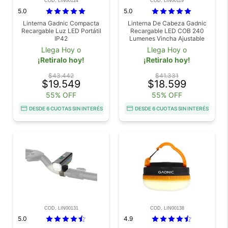
COD. LIN00124
COD. LIN00119
5.0
5.0
Linterna Gadnic Compacta
Linterna De Cabeza Gadnic
Recargable Luz LED Portátil
Recargable LED COB 240
IP42
Lumenes Vincha Ajustable
USB Autonomia Hasta 5
Llega Hoy o
Llega Hoy o
Horas
¡Retiralo hoy!
¡Retiralo hoy!
$43.442
$41.331
$19.549
$18.599
55% OFF
55% OFF
DESDE 6 CUOTAS SIN INTERÉS
DESDE 6 CUOTAS SIN INTERÉS
COD. LIN00131
COD. LIN00138
5.0
4.9