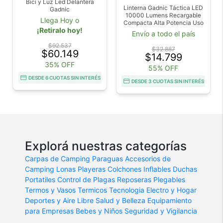
Bici y Luz Led Delantera
Linterna Gadnic Táctica LED
Gadnic
10000 Lumens Recargable
Llega Hoy o
Compacta Alta Potencia Uso
¡Retiralo hoy!
Exterior Outlet
Envío a todo el país
$92.537
$32.887
$60.149
$14.799
35% OFF
55% OFF
DESDE 6 CUOTAS SIN INTERÉS
DESDE 3 CUOTAS SIN INTERÉS
Explorá nuestras categorías
Carpas de Camping
Paraguas
Accesorios de
Camping
Lonas Playeras
Colchones Inflables
Duchas
Portatiles
Control de Plagas
Reposeras Plegables
Termos y Vasos Termicos
Tecnologia
Electro y Hogar
Deportes y Aire Libre
Salud y Belleza
Equipamiento
para Empresas
Bebes y Niños
Seguridad y Vigilancia