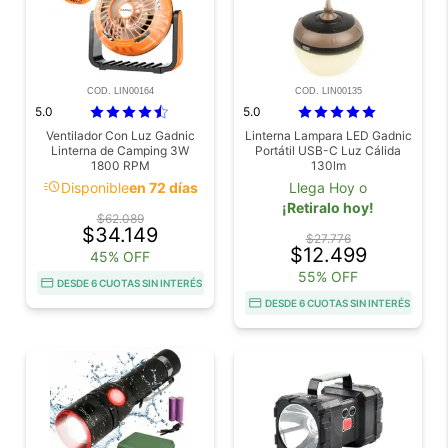
COD. LIN00164
COD. LIN00135
5.0
5.0
Ventilador Con Luz Gadnic
Linterna Lampara LED Gadnic
Linterna de Camping 3W
Portátil USB-C Luz Cálida
1800 RPM
130lm
acute
Disponible
en 72 días
Llega Hoy o
¡Retiralo hoy!
$62.089
$34.149
$27.776
$12.499
45% OFF
55% OFF
DESDE 6 CUOTAS SIN INTERÉS
DESDE 6 CUOTAS SIN INTERÉS