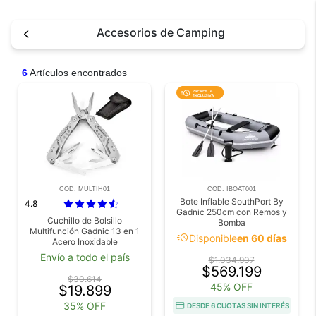
Accesorios de Camping
6
Artículos encontrados
COD. MULTIH01
COD. IBOAT001
Bote Inflable SouthPort By
4.8
Gadnic 250cm con Remos y
Cuchillo de Bolsillo
Bomba
Multifunción Gadnic 13 en 1
acute
Disponible
en 60 días
Acero Inoxidable
Envío a todo el país
$1.034.907
$569.199
$30.614
45% OFF
$19.899
35% OFF
DESDE 6 CUOTAS SIN INTERÉS