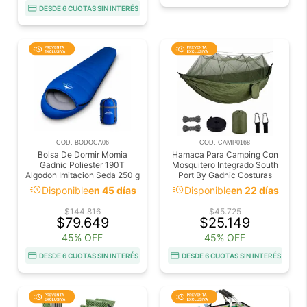
DESDE 6 CUOTAS SIN INTERÉS
COD. BODOCA06
COD. CAMP0168
Bolsa De Dormir Momia
Hamaca Para Camping Con
Gadnic Poliester 190T
Mosquitero Integrado South
Algodon Imitacion Seda 250 g
Port By Gadnic Costuras
m2 Temperatura Confort 5 A
Reforzadas Mosquetones de
acute
acute
Disponible
en 45 días
Disponible
en 22 días
10 Grados Temperatura
Seguridad
Extrema
$144.816
$45.725
$79.649
$25.149
45% OFF
45% OFF
DESDE 6 CUOTAS SIN INTERÉS
DESDE 6 CUOTAS SIN INTERÉS