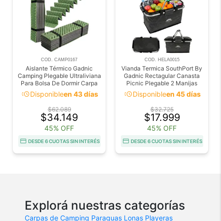
COD. CAMP0167
COD. HELA0015
Aislante Térmico Gadnic
Vianda Termica SouthPort By
Camping Plegable Ultraliviana
Gadnic Rectagular Canasta
Para Bolsa De Dormir Carpa
Picnic Plegable 2 Manijas
acute
acute
Disponible
en 43 días
Disponible
en 45 días
$62.089
$32.725
$34.149
$17.999
45% OFF
45% OFF
DESDE 6 CUOTAS SIN INTERÉS
DESDE 6 CUOTAS SIN INTERÉS
Explorá nuestras categorías
Carpas de Camping
Paraguas
Lonas Playeras